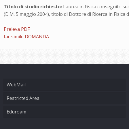
Titolo di studio richiesto:
Laurea in Fisica conseguito se
(D.M. 5 maggio 2004), titolo di Dottore di Ricerca in Fisica
Preleva PDF
fac simile DOMANDA
WebMail
Restricted Area
Eduroam