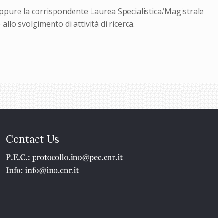
ppure la corrispondente Laurea Specialistica/Magistrale
llo svolgimento di attività di ricerca.
Contact Us