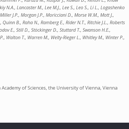
 Kammel P., Karuza M., Kaspar J., Kawall D., Kelton L., Khaw
kiy N.A., Lancaster M., Lee M.J., Lee S., Leo S., Li L., Logashenko
Miller J.P., Morgan J.P., Moricciani D., Morse W.M., Mott J.,
., Quinn B., Raha N., Ramberg E., Rider N.T., Ritchie J.L., Roberts
dov E., Still D., Stöckinger D., Stuttard T., Swanson H.E.,
., Walton T., Warren M., Welty-Rieger L., Whitley M., Winter P.,
 Academy of Sciences, the University of Vienna, Vienna