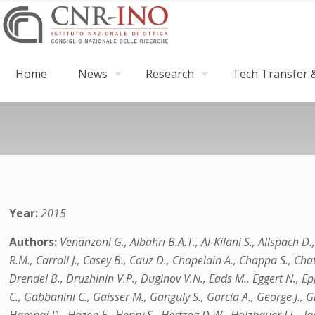
Home
News
Research
Tech Transfer &
Year:
2015
Authors:
Venanzoni G., Albahri B.A.T., Al-Kilani S., Allspach D.
R.M., Carroll J., Casey B., Cauz D., Chapelain A., Chappa S., Cha
Drendel B., Druzhinin V.P., Duginov V.N., Eads M., Eggert N., Epps
C., Gabbanini C., Gaisser M., Ganguly S., Garcia A., George J.,