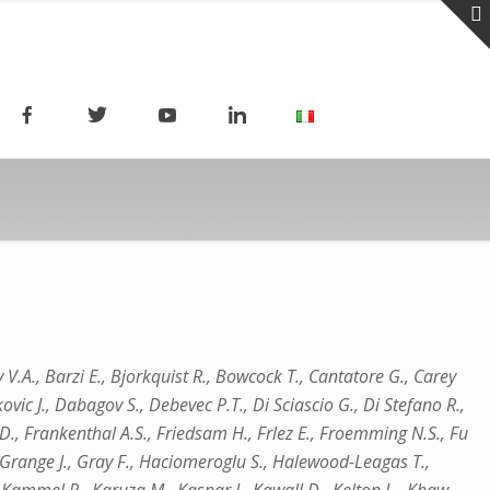
v V.A., Barzi E., Bjorkquist R., Bowcock T., Cantatore G., Carey
ovic J., Dabagov S., Debevec P.T., Di Sciascio G., Di Stefano R.,
ay D., Frankenthal A.S., Friedsam H., Frlez E., Froemming N.S., Fu
, Grange J., Gray F., Haciomeroglu S., Halewood-Leagas T.,