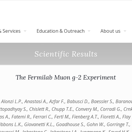
 Services
Education & Outreach
About us
Scientific Results
The Fermilab Muon g-2 Experiment
, Alonzi L.P., Anastasi A., Azfar F., Babusci D., Baessler S., Barano
ttopadhyay S., Chislett R., Chupp T.E., Convery M., Corradi G., Crnk
 A., Fatemi R., Ferrari C., Fertl M., Fienberg A.T., Fioretti A., Fl
 Gibbons L.K., Giovanetti K.L., Goadhouse S., Gohn W., Gorringe T.