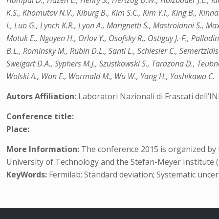
Hampai D., Hazen E., Henry S., Hertzog D.W., Holzbauer J.L., Ia
K.S., Khomutov N.V., Kiburg B., Kim S.C., Kim Y.I., King B., Kinna
I., Luo G., Lynch K.R., Lyon A., Marignetti S., Mastroianni S., M
Motuk E., Nguyen H., Orlov Y., Osofsky R., Ostiguy J.-F., Palladin
B.L., Rominsky M., Rubin D.L., Santi L., Schlesier C., Semertzidi
Sweigart D.A., Syphers M.J., Szustkowski S., Tarazona D., Teubne
Wolski A., Won E., Wormald M., Wu W., Yang H., Yoshikawa C.
Autors Affiliation:
Laboratori Nazionali di Frascati dell’INF
Conference title:
Place:
More Information:
The conference 2015 is organized by t
University of Technology and the Stefan-Meyer Institute (
KeyWords:
Fermilab; Standard deviation; Systematic uncer