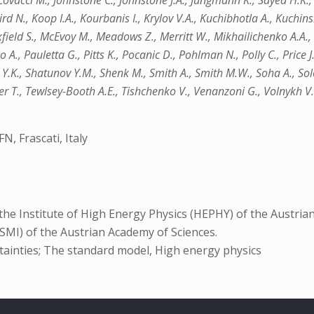
covacci M., Johnstone C., Johnstone J.A., Jungmann K., Sayed H.K.,
ird N., Koop I.A., Kourbanis I., Krylov V.A., Kuchibhotla A., Kuchins
axfield S., McEvoy M., Meadows Z., Merritt W., Mikhailichenko A.A., 
o A., Pauletta G., Pitts K., Pocanic D., Pohlman N., Polly C., Price J
s Y.K., Shatunov Y.M., Shenk M., Smith A., Smith M.W., Soha A., Solo
r T., Tewlsey-Booth A.E., Tishchenko V., Venanzoni G., Volnykh V.P
N, Frascati, Italy
he Institute of High Energy Physics (HEPHY) of the Austrian
SMI) of the Austrian Academy of Sciences.
tainties; The standard model, High energy physics