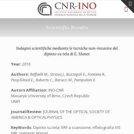
Scientific Results
Indagini scientifiche mediante le tecniche non-invasive del
dipinto su tela di E. Manet
Year:
2016
Authors:
Raffaelli M., Striova J., Buzzegoli E., Fontana R.,
Pospíšilová E., Ruberto C., Barucci M., Pampaloni E.
Autors Affiliation:
INO-CNR
Masaryk University of Brno, Czech Republic
UNIFI
Journal/Review:
JOURNAL OF THE OPTICAL SOCIETY OF
AMERICA B-OPTICAL PHYSICS
KeyWords:
Dipinto su tela; XRF a scansione; rifletografia VIS
NIR; pigmenti; Manet