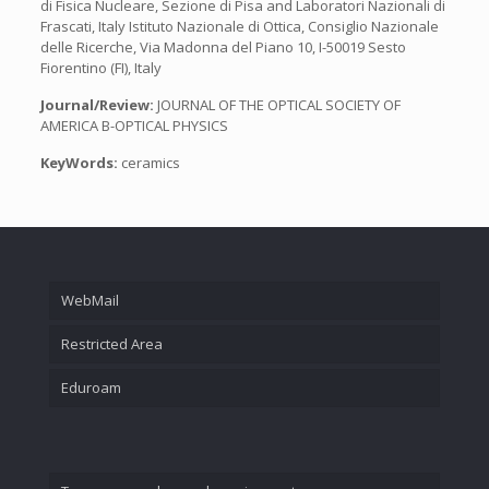
di Fisica Nucleare, Sezione di Pisa and Laboratori Nazionali di
Frascati, Italy Istituto Nazionale di Ottica, Consiglio Nazionale
delle Ricerche, Via Madonna del Piano 10, I-50019 Sesto
Fiorentino (FI), Italy
Journal/Review:
JOURNAL OF THE OPTICAL SOCIETY OF
AMERICA B-OPTICAL PHYSICS
KeyWords:
ceramics
WebMail
Restricted Area
Eduroam