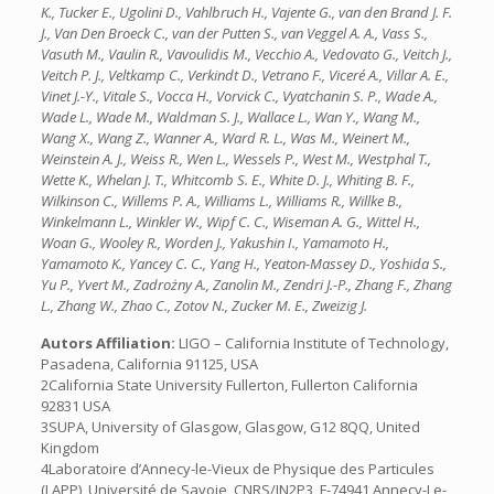
K., Tucker E., Ugolini D., Vahlbruch H., Vajente G., van den Brand J. F.
J., Van Den Broeck C., van der Putten S., van Veggel A. A., Vass S.,
Vasuth M., Vaulin R., Vavoulidis M., Vecchio A., Vedovato G., Veitch J.,
Veitch P. J., Veltkamp C., Verkindt D., Vetrano F., Viceré A., Villar A. E.,
Vinet J.-Y., Vitale S., Vocca H., Vorvick C., Vyatchanin S. P., Wade A.,
Wade L., Wade M., Waldman S. J., Wallace L., Wan Y., Wang M.,
Wang X., Wang Z., Wanner A., Ward R. L., Was M., Weinert M.,
Weinstein A. J., Weiss R., Wen L., Wessels P., West M., Westphal T.,
Wette K., Whelan J. T., Whitcomb S. E., White D. J., Whiting B. F.,
Wilkinson C., Willems P. A., Williams L., Williams R., Willke B.,
Winkelmann L., Winkler W., Wipf C. C., Wiseman A. G., Wittel H.,
Woan G., Wooley R., Worden J., Yakushin I., Yamamoto H.,
Yamamoto K., Yancey C. C., Yang H., Yeaton-Massey D., Yoshida S.,
Yu P., Yvert M., Zadrożny A., Zanolin M., Zendri J.-P., Zhang F., Zhang
L., Zhang W., Zhao C., Zotov N., Zucker M. E., Zweizig J.
Autors Affiliation:
LIGO – California Institute of Technology,
Pasadena, California 91125, USA
2California State University Fullerton, Fullerton California
92831 USA
3SUPA, University of Glasgow, Glasgow, G12 8QQ, United
Kingdom
4Laboratoire d’Annecy-le-Vieux de Physique des Particules
(LAPP), Université de Savoie, CNRS/IN2P3, F-74941 Annecy-Le-