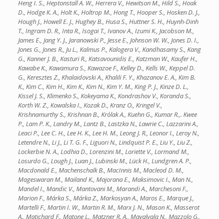
Heng I. S., Heptonstall A. W., Herrera V., Hewitson M., Hild S., Hoak
D., Hodge K. A., Holt K., Holtrop M., Hong T., Hooper S., Hosken D. J.,
Hough J., Howell E. J., Hughey B., Husa S., Huttner S. H., Huynh-Dinh
T., Ingram D. R., Inta R., Isogai T., Ivanov A., Izumi K., Jacobson M.,
James E., Jang Y. J., Jaranowski P., Jesse E., Johnson W. W., Jones D. I.,
Jones G., Jones R., Ju L., Kalmus P., Kalogera V., Kandhasamy S., Kang
G., Kanner J. B., Kasturi R., Katsavounidis E., Katzman W., Kaufer H.,
Kawabe K., Kawamura S., Kawazoe F., Kelley D., Kells W., Keppel D.
G., Keresztes Z., Khalaidovski A., Khalili F. Y., Khazanov E. A., Kim B.
K., Kim C., Kim H., Kim K., Kim N., Kim Y. M., King P. J., Kinze D. L.,
Kissel J. S., Klimenko S., Kokeyama K., Kondrashov V., Koranda S.,
Korth W. Z., Kowalska I., Kozak D., Kranz O., Kringel V.,
Krishnamurthy S., Krishnan B., Królak A., Kuehn G., Kumar R.,. Kwee
P., Lam P. K., Landry M., Lantz B., Lastzka N., Lawrie C., Lazzarini A.,
Leaci P., Lee C. H., Lee H. K., Lee H. M., Leong J. R., Leonor I., Leroy N.,
Letendre N., Li J., Li T. G. F., Liguori N., Lindquist P. E., Liu Y., Liu Z.,
Lockerbie N. A., Lodhia D., Lorenzini M., Loriette V., Lormand M.,
Losurdo G., Lough J., Luan J., Lubinski M., Lück H., Lundgren A. P.,
Macdonald E., Machenschalk B., MacInnis M., Macleod D. M.,
Mageswaran M., Mailand K., Majorana E., Maksimovic I., Man N.,
Mandel I., Mandic V., Mantovani M., Marandi A., Marchesoni F.,
Marion F., Márka S., Márka Z., Markosyan A., Maros E., Marque J.,
Martelli F., Martin I. W., Martin R. M., Marx J. N., Mason K., Masserot
A., Matichard F., Matone L., Matzner R. A., Mavalvala N., Mazzolo G.,