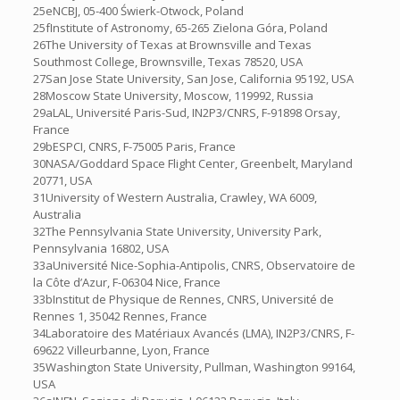
25eNCBJ, 05-400 Świerk-Otwock, Poland
25fInstitute of Astronomy, 65-265 Zielona Góra, Poland
26The University of Texas at Brownsville and Texas
Southmost College, Brownsville, Texas 78520, USA
27San Jose State University, San Jose, California 95192, USA
28Moscow State University, Moscow, 119992, Russia
29aLAL, Université Paris-Sud, IN2P3/CNRS, F-91898 Orsay,
France
29bESPCI, CNRS, F-75005 Paris, France
30NASA/Goddard Space Flight Center, Greenbelt, Maryland
20771, USA
31University of Western Australia, Crawley, WA 6009,
Australia
32The Pennsylvania State University, University Park,
Pennsylvania 16802, USA
33aUniversité Nice-Sophia-Antipolis, CNRS, Observatoire de
la Côte d’Azur, F-06304 Nice, France
33bInstitut de Physique de Rennes, CNRS, Université de
Rennes 1, 35042 Rennes, France
34Laboratoire des Matériaux Avancés (LMA), IN2P3/CNRS, F-
69622 Villeurbanne, Lyon, France
35Washington State University, Pullman, Washington 99164,
USA