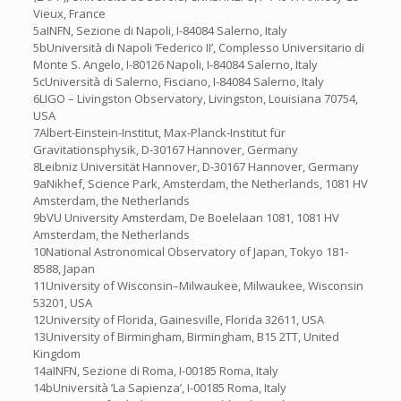
Vieux, France
5aINFN, Sezione di Napoli, I-84084 Salerno, Italy
5bUniversità di Napoli ’Federico II’, Complesso Universitario di
Monte S. Angelo, I-80126 Napoli, I-84084 Salerno, Italy
5cUniversità di Salerno, Fisciano, I-84084 Salerno, Italy
6LIGO – Livingston Observatory, Livingston, Louisiana 70754,
USA
7Albert-Einstein-Institut, Max-Planck-Institut für
Gravitationsphysik, D-30167 Hannover, Germany
8Leibniz Universität Hannover, D-30167 Hannover, Germany
9aNikhef, Science Park, Amsterdam, the Netherlands, 1081 HV
Amsterdam, the Netherlands
9bVU University Amsterdam, De Boelelaan 1081, 1081 HV
Amsterdam, the Netherlands
10National Astronomical Observatory of Japan, Tokyo 181-
8588, Japan
11University of Wisconsin–Milwaukee, Milwaukee, Wisconsin
53201, USA
12University of Florida, Gainesville, Florida 32611, USA
13University of Birmingham, Birmingham, B15 2TT, United
Kingdom
14aINFN, Sezione di Roma, I-00185 Roma, Italy
14bUniversità ’La Sapienza’, I-00185 Roma, Italy