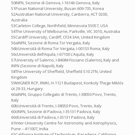
50INFN, Sezione di Genova, I-16146 Genova, Italy
51Pusan National University, Busan 609-735, Korea
52Australian National University, Canberra, ACT 0200,
Australia
53Carleton College, Northfield, Minnesota 55057, USA
54The University of Melbourne, Parkville, VIC 3010, Australia
55Cardiff University, Cardiff, CF24 3AA, United Kingdom
56aINFN, Sezione di Roma Tor Vergata, Italy
56bUniversità di Roma Tor Vergata, I-00133 Roma, Italy
56cUniversità dell’Aquila, I-67100 L’Aquila, Italy
57University of Salerno, I-84084 Fisciano (Salerno), Italy and
INFN (Sezione di Napoli), Italy
58The University of Sheffield, Sheffield S10 2TN, United
Kingdom
59WIGNER RCP, RMKI, H-1121 Budapest, Konkoly Thege Miklós
út 29-33, Hungary
60aINFN, Gruppo Collegato di Trento, I-38050 Povo, Trento,
Italy
60bUniversità di Trento, I-38050 Povo, Trento, Italy
60cINFN, Sezione di Padova, I-35131 Padova, Italy
60dUniversità di Padova, I-35131 Padova, Italy
61Inter-University Centre for Astronomy and Astrophysics,
Pune – 411007, India
62California Institute of Technology, Pasadena, California