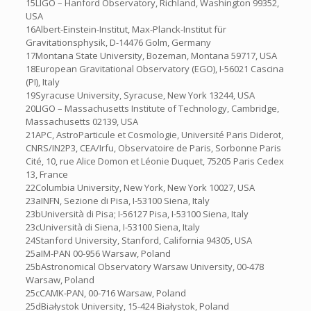
15LIGO – Hanford Observatory, Richland, Washington 99352,
USA
16Albert-Einstein-Institut, Max-Planck-Institut für
Gravitationsphysik, D-14476 Golm, Germany
17Montana State University, Bozeman, Montana 59717, USA
18European Gravitational Observatory (EGO), I-56021 Cascina
(PI), Italy
19Syracuse University, Syracuse, New York 13244, USA
20LIGO – Massachusetts Institute of Technology, Cambridge,
Massachusetts 02139, USA
21APC, AstroParticule et Cosmologie, Université Paris Diderot,
CNRS/IN2P3, CEA/Irfu, Observatoire de Paris, Sorbonne Paris
Cité, 10, rue Alice Domon et Léonie Duquet, 75205 Paris Cedex
13, France
22Columbia University, New York, New York 10027, USA
23aINFN, Sezione di Pisa, I-53100 Siena, Italy
23bUniversità di Pisa; I-56127 Pisa, I-53100 Siena, Italy
23cUniversità di Siena, I-53100 Siena, Italy
24Stanford University, Stanford, California 94305, USA
25aIM-PAN 00-956 Warsaw, Poland
25bAstronomical Observatory Warsaw University, 00-478
Warsaw, Poland
25cCAMK-PAN, 00-716 Warsaw, Poland
25dBiałystok University, 15-424 Białystok, Poland