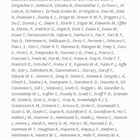
Dergachev V., DeRosa R., DeSalvo R., Dhurandhar S., Di Fiore L., Di
Lieto A., Di Palma I., Di Paolo Emilio M., Di Virgilio A., Díaz M., Dietz
A., Donovan F., Dooley K. L., Drago M., Drever R. W. P., Driggers J. C.,
Du Z., Dumas J.-C., Dwyer S., Eberle T., Edgar M., Edwards M., Effler
A., Ehrens, P., Endrőczi G., Engel R., Etzel T., Evans K., Evans M.,
Evans T., Factourovich M., Fafone V., Fairhurst S., Fan Y., Farr B. F.,
Fazi D., Fehrmann H., Feldbaum D., Feroz F., Ferrante I., Fidecaro F.,
Finn L. S., Fiori I., Fisher R. P., Flaminio R., Flanigan M., Foley S., Forsi
E., Forte L. A., Fotopoulos N., Fournier J.-D., Franc J., Frasca S.,
Frasconi F., Frede M., Frei M., Frei Z., Freise A., Frey R., Fricke T. T.,
Friedrich D., Fritschel P., Frolov V. V., Fujimoto M.-K., Fulda P. J., Fyffe
M., Gair J., Galimberti M., Gammaitoni L., Garcia J., Garufi F.,
Gáspár M. E., Gemme G., Geng R., Genin E., Gennai A., Gergely L. Á.,
Ghosh S., Giaime J. A., Giampanis S., Giardina K. D., Giazotto A., Gil-
Casanova S., Gill C., Gleason J., Goetz E., Goggin L. M., González G.,
Gorodetsky M. L., Goßler S., Gouaty R., Graef C., Graff P. B., Granata
M., Grant A., Gras S., Gray C., Gray N., Greenhalgh R. J. S.,
Gretarsson A. M., Greverie C., Grosso R., Grote H., Grunewald S.,
Guidi G. M., Guido C., Gupta R., Gustafson E. K., Gustafson R., Ha T.,
Hallam J. M., Hammer D., Hammond G., Hanks J., Hanna C., Hanson
J., Harms J., Hardt A., Harry G. M., Harry I. W., Harstad E. D.,
Hartman M. T., Haughian K., Hayama K., Hayau J.-F., Heefner J.,
Heidmann A., Heintze M. C., Heitmann H., Hello P., Hendry M. A.,