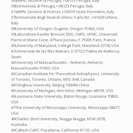
36aINFN, Sezione di Perugia, I-06123 Perugia, Italy
36bUniversità di Perugia, I-06123 Perugia, Italy
37aINFN, Sezione di Firenze, I-50019 Sesto Fiorentino, Italy
37bUniversità degli Studi di Urbino ’Carlo Bo’, I-61029 Urbino,
Italy
38University of Oregon, Eugene, Oregon 97403, USA
39Laboratoire Kastler Brossel, ENS, CNRS, UPMC, Université
Pierre et Marie Curie, 4 Place Jussieu, F-75005 Paris, France
40University of Maryland, College Park, Maryland 20742 USA
41Universitat de les Illes Balears, E-07122 Palma de Mallorca,
Spain
42University of Massachusetts – Amherst, Amherst,
Massachusetts 01003, USA
43Canadian Institute for Theoretical Astrophysics, University
of Toronto, Toronto, Ontario, M5S 3H8, Canada
44Tsinghua University, Beijing 100084 China
45University of Michigan, Ann Arbor, Michigan 48109, USA
46Louisiana State University, Baton Rouge, Louisiana 70803,
USA
47The University of Mississippi, University, Mississippi 38677,
USA
48Charles Sturt University, Wagga Wagga, NSW 2678,
Australia
49Caltech-CaRT, Pasadena, California 91125, USA