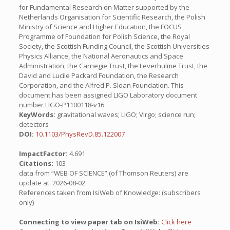
for Fundamental Research on Matter supported by the
Netherlands Organisation for Scientific Research, the Polish
Ministry of Science and Higher Education, the FOCUS
Programme of Foundation for Polish Science, the Royal
Society, the Scottish Funding Council, the Scottish Universities
Physics Alliance, the National Aeronautics and Space
Administration, the Carnegie Trust, the Leverhulme Trust, the
David and Lucile Packard Foundation, the Research
Corporation, and the Alfred P. Sloan Foundation. This
document has been assigned LIGO Laboratory document
number LIGO-P1100118-v16.
KeyWords:
gravitational waves; LIGO; Virgo; science run;
detectors
DOI:
10.1103/PhysRevD.85.122007
ImpactFactor:
4.691
Citations:
103
data from “WEB OF SCIENCE” (of Thomson Reuters) are
update at: 2026-08-02
References taken from IsiWeb of Knowledge: (subscribers
only)
Connecting to view paper tab on IsiWeb:
Click here