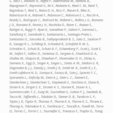
S., Rácz I., Radkins H., Raffai P., Rakhmanov M., Rankins B.,
Rapagnani P., Raymond V., Re V., Redwine K., Reed C. M., Reed T.,
Regimbau T., Reid S., Reitze D. H., Ricci F., Riesen R., Riles K.,
Robertson N. A., Robinet F., Robinson C., Robinson E. L., Rocchi A.,
Roddy S., Rodriguez C., Rodruck M., Rolland L., Rollins J. G., Romano
J. D., Romano R., Romie J. H., Rosińska D., Röver C., Rowan S.,
Rüdiger A., Ruggi P., Ryan K., Sainathan P., Salemi F., Sammut L.,
Sandberg V., Sannibale V., Santamaría L., Santiago-Prieto I.,
Santostasi G., Sassolas B., Sathyaprakash B. S., Sato S., Saulson P.
R., Savage R. L., Schilling R., Schnabel R., Schofield R. M. S.,
Schreiber E., Schulz B., Schutz B. F., Schwinberg P., Scott J., Scott S.
M., Seifert F., Sellers D., Sentenac D., Sergeev A., Shaddock D. A.,
Shaltev M., Shapiro B., Shawhan P., Shoemaker D. H., Sibley A.,
Siemens X., Sigg D., Singer A., Singer L., Sintes A. M., Skelton G. R.,
Slagmolen B. J. J., Slutsky J., Smith J. R., Smith M. R., Smith R. J. E.,
Smith-Lefebvre N. D., Somiya K., Sorazu B., Soto J., Speirits F. C.,
Sperandio L., Stefszky M., Stein A. J., Stein L. C., Steinert E.,
Steinlechner J., Steinlechner S., Steplewski S., Stochino A., Stone R.,
Strain K. A., Strigin S. E., Stroeer A. S., Sturani R., Stuver A. L.,
Summerscales T. Z., Sung M., Susmithan S., Sutton P. J., Swinkels B.,
Tacca M., Taffarello L., Talukder D., Tanner D. B., Tarabrin S. P.,
Taylor J. R., Taylor R., Thomas P., Thorne K. A., Thorne K. S., Thrane E.,
Thüring A., Tokmakov K. V., Tomlinson C., Toncelli A., Tonelli M., Torre
O., Torres C., Torrie C. I., Tournefier E., Travasso F., Traylor G., Tseng