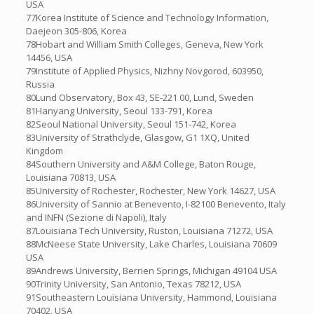
USA
77Korea Institute of Science and Technology Information,
Daejeon 305-806, Korea
78Hobart and William Smith Colleges, Geneva, New York
14456, USA
79Institute of Applied Physics, Nizhny Novgorod, 603950,
Russia
80Lund Observatory, Box 43, SE-221 00, Lund, Sweden
81Hanyang University, Seoul 133-791, Korea
82Seoul National University, Seoul 151-742, Korea
83University of Strathclyde, Glasgow, G1 1XQ, United
Kingdom
84Southern University and A&M College, Baton Rouge,
Louisiana 70813, USA
85University of Rochester, Rochester, New York 14627, USA
86University of Sannio at Benevento, I-82100 Benevento, Italy
and INFN (Sezione di Napoli), Italy
87Louisiana Tech University, Ruston, Louisiana 71272, USA
88McNeese State University, Lake Charles, Louisiana 70609
USA
89Andrews University, Berrien Springs, Michigan 49104 USA
90Trinity University, San Antonio, Texas 78212, USA
91Southeastern Louisiana University, Hammond, Louisiana
70402, USA