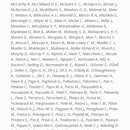
McCarthy R., McClelland D. E., McGuire S. C., McIntyre G., McIver J.,
McKechan D. J. A., McWilliams S., Meadors G. D., Mehmet M., Meier
T., Melatos A., Melissinos A. C., Mendell G., Mercer R. A., Meshkov S.,
Messenger C., Meyer M. S., Miao H., Michel C., Milano L., Miller J.,
Minenkov Y., Mitrofanov V. P., Mitselmakher G., Mittleman R.,
Miyakawa O., Moe B., Mohan M., Mohanty S. D., Mohapatra S. R. P.,
Moraru D., Moreno G., Morgado N., Morgia A., Mori T., Morriss S.
R., Mosca S., Mossavi K., Mours B., Mow–Lowry C. M., Mueller C. L.,
Mueller G., Mukherjee S., Mullavey A., Müller-Ebhardt H., Munch J.,
Murphy D., Murray P. G., Mytidis A., Nash T., Naticchioni L., Necula
V., Nelson J., Neri I., Newton G., Nguyen T., Nishizawa A., Nitz A.,
Nocera F., Nolting D., Normandin M. E., Nuttall L., Ochsner E., O’Dell
J., Oelker E., Ogin G. H., Oh J. J., Oh S. H., O’Reilly B., O’Shaughnessy
R., Osthelder C., Ott C. D., Ottaway D. J., Ottens R. S., Overmier H.,
Owen B. J., Page A., Pagliaroli G., Palladino L., Palomba C., Pan Y.,
Pankow C., Paoletti F., Papa M. A., Parisi M., Pasqualetti A.,
Passaquieti R., Passuello D., Patel P., Pedraza M., Peiris P., Pekowsky
L., Penn S., Perreca A., Persichetti G., Phelps M., Pichot M.,
Pickenpack M., Piergiovanni F., Pietk M., Pinard L., Pinto I. M., Pitkin
M., Pletsch H. J., Plissi M. V., Poggiani R., Pöld J., Postiglione F., Prato
M., Predoi V., Prestegard T., Price L. R., Prijatelj M., Principe M.,
Privitera S., Prix R., Prodi G. A., Prokhorov L. G., Puncken O., Punturo
M., Puppo P., Quetschke V., Quitzow-James R., Raab F. J., Rabeling D.