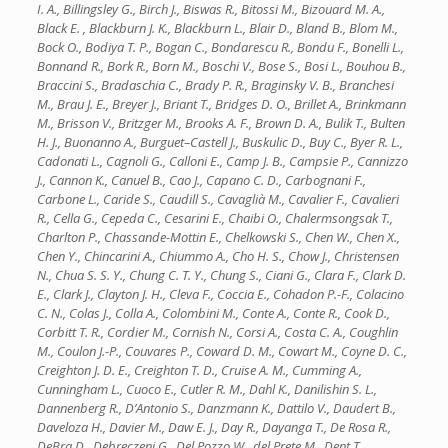
I. A., Billingsley G., Birch J., Biswas R., Bitossi M., Bizouard M. A.,
Black E. , Blackburn J. K., Blackburn L., Blair D., Bland B., Blom M.,
Bock O., Bodiya T. P., Bogan C., Bondarescu R., Bondu F., Bonelli L.,
Bonnand R., Bork R., Born M., Boschi V., Bose S., Bosi L., Bouhou B.,
Braccini S., Bradaschia C., Brady P. R., Braginsky V. B., Branchesi
M., Brau J. E., Breyer J., Briant T., Bridges D. O., Brillet A., Brinkmann
M., Brisson V., Britzger M., Brooks A. F., Brown D. A., Bulik T., Bulten
H. J., Buonanno A., Burguet–Castell J., Buskulic D., Buy C., Byer R. L.,
Cadonati L., Cagnoli G., Calloni E., Camp J. B., Campsie P., Cannizzo
J., Cannon K., Canuel B., Cao J., Capano C. D., Carbognani F.,
Carbone L., Caride S., Caudill S., Cavaglià M., Cavalier F., Cavalieri
R., Cella G., Cepeda C., Cesarini E., Chaibi O., Chalermsongsak T.,
Charlton P., Chassande-Mottin E., Chelkowski S., Chen W., Chen X.,
Chen Y., Chincarini A., Chiummo A., Cho H. S., Chow J., Christensen
N., Chua S. S. Y., Chung C. T. Y., Chung S., Ciani G., Clara F., Clark D.
E., Clark J., Clayton J. H., Cleva F., Coccia E., Cohadon P.-F., Colacino
C. N., Colas J., Colla A., Colombini M., Conte A., Conte R., Cook D.,
Corbitt T. R., Cordier M., Cornish N., Corsi A., Costa C. A., Coughlin
M., Coulon J.-P., Couvares P., Coward D. M., Cowart M., Coyne D. C.,
Creighton J. D. E., Creighton T. D., Cruise A. M., Cumming A.,
Cunningham L., Cuoco E., Cutler R. M., Dahl K., Danilishin S. L.,
Dannenberg R., D’Antonio S., Danzmann K., Dattilo V., Daudert B.,
Daveloza H., Davier M., Daw E. J., Day R., Dayanga T., De Rosa R.,
DeBra D., Debreczeni G., Del Pozzo W., del Prete M., Dent T.,