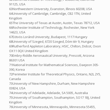
91125, USA
63Northwestern University, Evanston, Illinois 60208, USA
64University of Cambridge, Cambridge, CB2 1TN, United
Kingdom
65The University of Texas at Austin, Austin, Texas 78712, USA
66Rochester Institute of Technology, Rochester, New York
14623, USA
67Eötvös Loránd University, Budapest, 1117 Hungary
68University of Szeged, 6720 Szeged, Dóm tér 9, Hungary
69Rutherford Appleton Laboratory, HSIC, Chilton, Didcot, Oxon
OX11 0QX United Kingdom
70Embry-Riddle Aeronautical University, Prescott, Arizona
86301 USA
71National Institute for Mathematical Sciences, Daejeon 305-
390, Korea
72Perimeter Institute for Theoretical Physics, Ontario, N2L 2Y5,
Canada
73University of New Hampshire, Durham, New Hampshire
03824, USA
74University of Adelaide, Adelaide, SA 5005, Australia
75University of Southampton, Southampton, SO17 1BJ, United
Kingdom
76University of Minnesota, Minneapolis, Minnesota 55455,