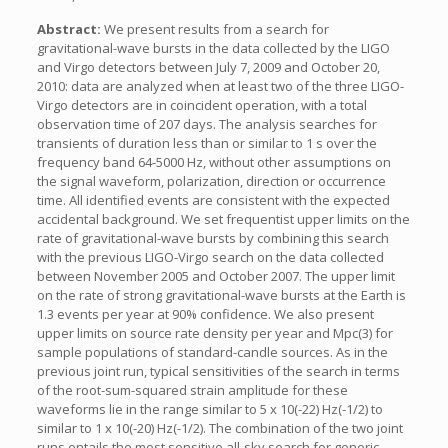
Abstract:
We present results from a search for
gravitational-wave bursts in the data collected by the LIGO
and Virgo detectors between July 7, 2009 and October 20,
2010: data are analyzed when at least two of the three LIGO-
Virgo detectors are in coincident operation, with a total
observation time of 207 days. The analysis searches for
transients of duration less than or similar to 1 s over the
frequency band 64-5000 Hz, without other assumptions on
the signal waveform, polarization, direction or occurrence
time. All identified events are consistent with the expected
accidental background. We set frequentist upper limits on the
rate of gravitational-wave bursts by combining this search
with the previous LIGO-Virgo search on the data collected
between November 2005 and October 2007. The upper limit
on the rate of strong gravitational-wave bursts at the Earth is
1.3 events per year at 90% confidence. We also present
upper limits on source rate density per year and Mpc(3) for
sample populations of standard-candle sources. As in the
previous joint run, typical sensitivities of the search in terms
of the root-sum-squared strain amplitude for these
waveforms lie in the range similar to 5 x 10(-22) Hz(-1/2) to
similar to 1 x 10(-20) Hz(-1/2). The combination of the two joint
runs entails the most sensitive all-sky search for generic