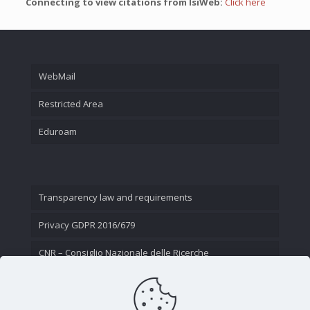
Connecting to view citations from IsiWeb:
Click here
WebMail
Restricted Area
Eduroam
Transparency law and requirements
Privacy GDPR 2016/679
CNR – Consiglio Nazionale delle Ricerche