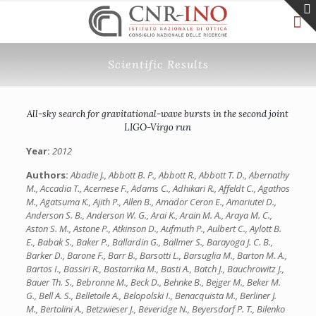
Scientific Results
All-sky search for gravitational-wave bursts in the second joint
LIGO-Virgo run
Year:
2012
Authors:
Abadie J., Abbott B. P., Abbott R., Abbott T. D., Abernathy
M., Accadia T., Acernese F., Adams C., Adhikari R., Affeldt C., Agathos
M., Agatsuma K., Ajith P., Allen B., Amador Ceron E., Amariutei D.,
Anderson S. B., Anderson W. G., Arai K., Arain M. A., Araya M. C.,
Aston S. M., Astone P., Atkinson D., Aufmuth P., Aulbert C., Aylott B.
E., Babak S., Baker P., Ballardin G., Ballmer S., Barayoga J. C. B.,
Barker D., Barone F., Barr B., Barsotti L., Barsuglia M., Barton M. A.,
Bartos I., Bassiri R., Bastarrika M., Basti A., Batch J., Bauchrowitz J.,
Bauer Th. S., Bebronne M., Beck D., Behnke B., Bejger M., Beker M.
G., Bell A. S., Belletoile A., Belopolski I., Benacquista M., Berliner J.
M., Bertolini A., Betzwieser J., Beveridge N., Beyersdorf P. T., Bilenko