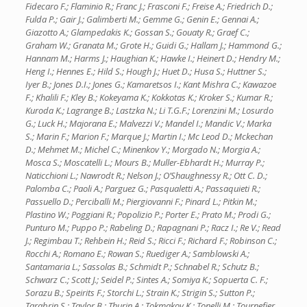
Fidecaro F.; Flaminio R.; Franc J.; Frasconi F.; Freise A.; Friedrich D.;
Fulda P.; Gair J.; Galimberti M.; Gemme G.; Genin E.; Gennai A.;
Giazotto A.; Glampedakis K.; Gossan S.; Gouaty R.; Graef C.;
Graham W.; Granata M.; Grote H.; Guidi G.; Hallam J.; Hammond G.;
Hannam M.; Harms J.; Haughian K.; Hawke I.; Heinert D.; Hendry M.;
Heng I.; Hennes E.; Hild S.; Hough J.; Huet D.; Husa S.; Huttner S.;
Iyer B.; Jones D.I.; Jones G.; Kamaretsos I.; Kant Mishra C.; Kawazoe
F.; Khalili F.; Kley B.; Kokeyama K.; Kokkotas K.; Kroker S.; Kumar R.;
Kuroda K.; Lagrange B.; Lastzka N.; Li T.G.F.; Lorenzini M.; Losurdo
G.; Luck H.; Majorana E.; Malvezzi V.; Mandel I.; Mandic V.; Marka
S.; Marin F.; Marion F.; Marque J.; Martin I.; Mc Leod D.; Mckechan
D.; Mehmet M.; Michel C.; Minenkov Y.; Morgado N.; Morgia A.;
Mosca S.; Moscatelli L.; Mours B.; Muller-Ebhardt H.; Murray P.;
Naticchioni L.; Nawrodt R.; Nelson J.; O’Shaughnessy R.; Ott C. D.;
Palomba C.; Paoli A.; Parguez G.; Pasqualetti A.; Passaquieti R.;
Passuello D.; Perciballi M.; Piergiovanni F.; Pinard L.; Pitkin M.;
Plastino W.; Poggiani R.; Popolizio P.; Porter E.; Prato M.; Prodi G.;
Punturo M.; Puppo P.; Rabeling D.; Rapagnani P.; Racz I.; Re V.; Read
J.; Regimbau T.; Rehbein H.; Reid S.; Ricci F.; Richard F.; Robinson C.;
Rocchi A.; Romano E.; Rowan S.; Ruediger A.; Samblowski A.;
Santamaria L.; Sassolas B.; Schmidt P.; Schnabel R.; Schutz B.;
Schwarz C.; Scott J.; Seidel P.; Sintes A.; Somiya K.; Sopuerta C. F.;
Sorazu B.; Speirits F.; Storchi L.; Strain K.; Strigin S.; Sutton P.;
Tarabrin S.; Taylor B.; Thurin A.; Tokmakov K.; Tonelli M.; Tournefier