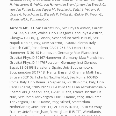
H.; Vaccarone R.; Vahlbruch H.; van den Brand J.; van den Broeck C.;
van den Putten S.; van Veggel M.; Vecchio A.; Veitch J.; Vetrano F.;
Vicere A.; Vyatchanin S.; Wessels P.; Willke B.; Winkler W.; Woan G.;
Woodcraft A.; Yamamoto K.
Autors Affiliation:
Cardiff Univ, Sch Phys & Astron, Cardiff
CF24 3AA, S Glam, Wales; Univ Glasgow, Dept Phys & Astron,
Glasgow G12 8QQ, Lanark, Scotland; Ist Nazl Fis Nucl, Sez
Napoli, Naples, Italy; Univ Salerno, I-84084 Salerno, Italy;
Caltech CaRT, Pasadena, CA 91125 USA; Leibniz Univ
Hannover, D-30167 Hannover, Germany; Max Planck Inst
Gravitat Phys, D-30167 Hannover, Germany; Max Planck Inst
Gravitat Phys, D-14476 Potsdam, Germany; Inst Ciencies
Espai, ES-08193 Barcelona, Spain; Univ Southampton,
Southampton SO17 1BJ, Hants, England; Chennai Math Inst,
Siruseri 603103, India; Ist Nazl Fis Nucl, Sez Roma, I-00185
Rome, Italy; Univ Roma La Sapienza, I-00185 Rome, Italy; Univ
Paris Diderot, CNRS IN2P3, CEA DSM IRFU, Lab AstroParticule &
Cosmol APC,Observ Paris, F-75013 Paris, France; Ist Nazl Fis
Nucl, Sez Roma Tor Vergata, I-00133 Rome, Italy; Univ Roma
Tor Vergata, I-00133 Rome, Italy; Nikhef, Amsterdam,
Netherlands; Univ Paris 11, LAL, CNRS, IN2P3, F-91898 Orsay,
France; Univ Birmingham, Birmingham B15 2TT, W Midlands,