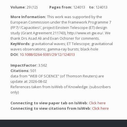
Volume:
29 (12)
Pages from:
124013
to:
124013
More Information:
This work was supported by the
European Commission under the Framework Programme 7
(FP7) \’Capacities\’, project Einstein Telescope (ET) design
study (Grant Agreement 211743), http://www.et-gw.eu/. We
thank Drs Asad Ali and Evan Ochsner for comments.
KeyWords:
gravitational waves; ET Telescope; gravitational
waves observations; gamma-ray bursts; black-hole
DOI:
10.1088/0264-9381/29/12/124013
ImpactFactor:
3.562
Citations:
501
data from “WEB OF SCIENCE” (of Thomson Reuters) are
update at: 2026-08-02
References taken from IsiWeb of Knowledge: (subscribers
only)
Connecting to view paper tab on IsiWeb:
Click here
Connecting to view citations from IsiWeb:
Click here