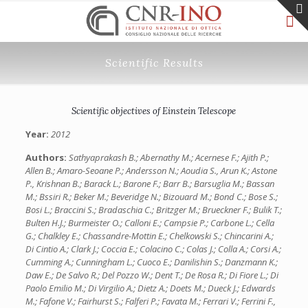
Scientific Results
Scientific objectives of Einstein Telescope
Year:
2012
Authors:
Sathyaprakash B.; Abernathy M.; Acernese F.; Ajith P.;
Allen B.; Amaro-Seoane P.; Andersson N.; Aoudia S., Arun K.; Astone
P., Krishnan B.; Barack L.; Barone F.; Barr B.; Barsuglia M.; Bassan
M.; Bssiri R.; Beker M.; Beveridge N.; Bizouard M.; Bond C.; Bose S.;
Bosi L.; Braccini S.; Bradaschia C.; Britzger M.; Brueckner F.; Bulik T.;
Bulten H.J.; Burmeister O.; Calloni E.; Campsie P.; Carbone L.; Cella
G.; Chalkley E.; Chassandre-Mottin E.; Chelkowski S.; Chincarini A.;
Di Cintio A.; Clark J.; Coccia E.; Colacino C.; Colas J.; Colla A.; Corsi A.;
Cumming A.; Cunningham L.; Cuoco E.; Danilishin S.; Danzmann K.;
Daw E.; De Salvo R.; Del Pozzo W.; Dent T.; De Rosa R.; Di Fiore L.; Di
Paolo Emilio M.; Di Virgilio A.; Dietz A.; Doets M.; Dueck J.; Edwards
M.; Fafone V.; Fairhurst S.; Falferi P.; Favata M.; Ferrari V.; Ferrini F.,