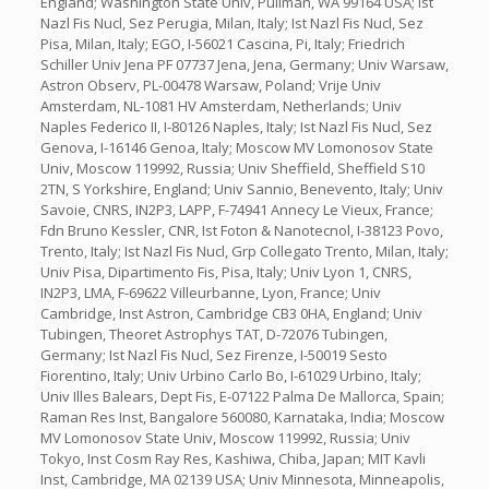
England; Washington State Univ, Pullman, WA 99164 USA; Ist
Nazl Fis Nucl, Sez Perugia, Milan, Italy; Ist Nazl Fis Nucl, Sez
Pisa, Milan, Italy; EGO, I-56021 Cascina, Pi, Italy; Friedrich
Schiller Univ Jena PF 07737 Jena, Jena, Germany; Univ Warsaw,
Astron Observ, PL-00478 Warsaw, Poland; Vrije Univ
Amsterdam, NL-1081 HV Amsterdam, Netherlands; Univ
Naples Federico II, I-80126 Naples, Italy; Ist Nazl Fis Nucl, Sez
Genova, I-16146 Genoa, Italy; Moscow MV Lomonosov State
Univ, Moscow 119992, Russia; Univ Sheffield, Sheffield S10
2TN, S Yorkshire, England; Univ Sannio, Benevento, Italy; Univ
Savoie, CNRS, IN2P3, LAPP, F-74941 Annecy Le Vieux, France;
Fdn Bruno Kessler, CNR, Ist Foton & Nanotecnol, I-38123 Povo,
Trento, Italy; Ist Nazl Fis Nucl, Grp Collegato Trento, Milan, Italy;
Univ Pisa, Dipartimento Fis, Pisa, Italy; Univ Lyon 1, CNRS,
IN2P3, LMA, F-69622 Villeurbanne, Lyon, France; Univ
Cambridge, Inst Astron, Cambridge CB3 0HA, England; Univ
Tubingen, Theoret Astrophys TAT, D-72076 Tubingen,
Germany; Ist Nazl Fis Nucl, Sez Firenze, I-50019 Sesto
Fiorentino, Italy; Univ Urbino Carlo Bo, I-61029 Urbino, Italy;
Univ Illes Balears, Dept Fis, E-07122 Palma De Mallorca, Spain;
Raman Res Inst, Bangalore 560080, Karnataka, India; Moscow
MV Lomonosov State Univ, Moscow 119992, Russia; Univ
Tokyo, Inst Cosm Ray Res, Kashiwa, Chiba, Japan; MIT Kavli
Inst, Cambridge, MA 02139 USA; Univ Minnesota, Minneapolis,