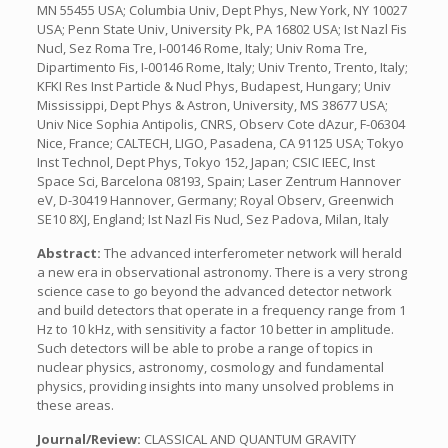
MN 55455 USA; Columbia Univ, Dept Phys, New York, NY 10027
USA; Penn State Univ, University Pk, PA 16802 USA; Ist Nazl Fis
Nucl, Sez Roma Tre, I-00146 Rome, Italy; Univ Roma Tre,
Dipartimento Fis, I-00146 Rome, Italy; Univ Trento, Trento, Italy;
KFKI Res Inst Particle & Nucl Phys, Budapest, Hungary; Univ
Mississippi, Dept Phys & Astron, University, MS 38677 USA;
Univ Nice Sophia Antipolis, CNRS, Observ Cote dAzur, F-06304
Nice, France; CALTECH, LIGO, Pasadena, CA 91125 USA; Tokyo
Inst Technol, Dept Phys, Tokyo 152, Japan; CSIC IEEC, Inst
Space Sci, Barcelona 08193, Spain; Laser Zentrum Hannover
eV, D-30419 Hannover, Germany; Royal Observ, Greenwich
SE10 8XJ, England; Ist Nazl Fis Nucl, Sez Padova, Milan, Italy
Abstract:
The advanced interferometer network will herald
a new era in observational astronomy. There is a very strong
science case to go beyond the advanced detector network
and build detectors that operate in a frequency range from 1
Hz to 10 kHz, with sensitivity a factor 10 better in amplitude.
Such detectors will be able to probe a range of topics in
nuclear physics, astronomy, cosmology and fundamental
physics, providing insights into many unsolved problems in
these areas.
Journal/Review:
CLASSICAL AND QUANTUM GRAVITY