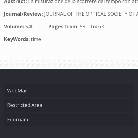
Abstract:
La misurazione dello scorrere del tempo con atom
Journal/Review:
JOURNAL OF THE OPTICAL SOCIETY OF 
Volume:
546
Pages from:
58
to:
63
KeyWords:
time
WebMail
Restricted Area
Eduroam