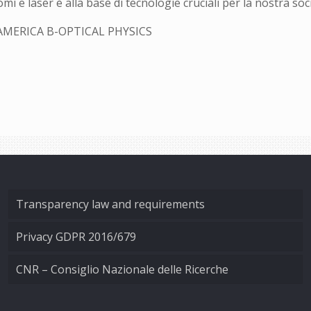
i e laser è alla base di tecnologie cruciali per la nostra so
AMERICA B-OPTICAL PHYSICS
Transparency law and requirements
Privacy GDPR 2016/679
CNR – Consiglio Nazionale delle Ricerche