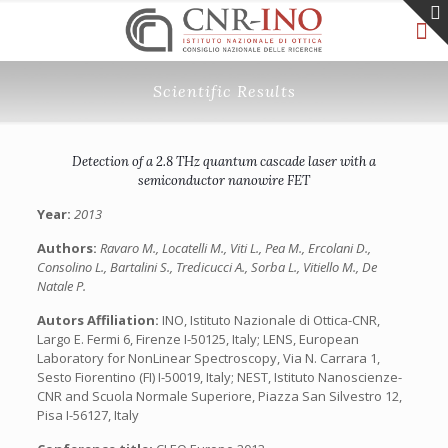
Scientific Results
Detection of a 2.8 THz quantum cascade laser with a
semiconductor nanowire FET
Year:
2013
Authors:
Ravaro M., Locatelli M., Viti L., Pea M., Ercolani D.,
Consolino L., Bartalini S., Tredicucci A., Sorba L., Vitiello M., De
Natale P.
Autors Affiliation:
INO, Istituto Nazionale di Ottica-CNR,
Largo E. Fermi 6, Firenze I-50125, Italy; LENS, European
Laboratory for NonLinear Spectroscopy, Via N. Carrara 1,
Sesto Fiorentino (FI) I-50019, Italy; NEST, Istituto Nanoscienze-
CNR and Scuola Normale Superiore, Piazza San Silvestro 12,
Pisa I-56127, Italy