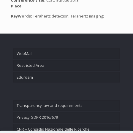
Conference title:
CLEO Europe 2013
Place:
KeyWords:
Terahertz detection; Terahertz imaging;
WebMail
Restricted Area
Eduroam
Transparency law and requirements
Privacy GDPR 2016/679
CNR – Consiglio Nazionale delle Ricerche