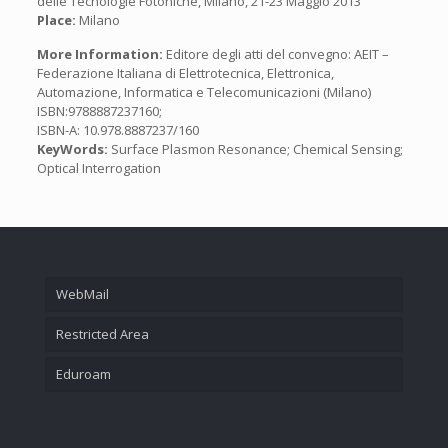
delle Tecnologie Fotoniche, Milano, 21-23 Maggio 2013
Place:
Milano
More Information:
Editore degli atti del convegno: AEIT –
Federazione Italiana di Elettrotecnica, Elettronica,
Automazione, Informatica e Telecomunicazioni (Milano)
ISBN:9788887237160;
ISBN-A: 10.978.8887237/160
KeyWords:
Surface Plasmon Resonance; Chemical Sensing;
Optical Interrogation
WebMail
Restricted Area
Eduroam