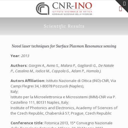
Scientific Results
Novel laser techniques for Surface Plasmon Resonance sensing
Year:
2013
Authors:
Giorgini A., Avino S., Malara P., Gagliardi G., De Natale
P., Casalino M., Iodice M., Coppola G., Adam P., Homola J.
Autors Affiliation:
Istituto Nazionale di Ottica (INO)-CNR, Via
Campi Flegrei 34, I-80078 Pozzuoli (Naples),
Italy;
Istituto per la Microelettronica e Microsistemi (IMM)-CNR via P.
Castellino 111, 80131 Naples, Italy;
Institute of Photonics and Electronics, Academy of Sciences of
the Czech Republic, Chaberská 57, Prague, Czech Republic
Conference title:
Fotonica 2013, 15° Convegno Nazionale