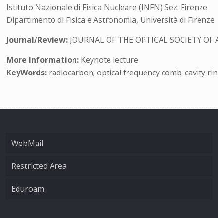
Istituto Nazionale di Fisica Nucleare (INFN) Sez. Firenze
Dipartimento di Fisica e Astronomia, Università di Firenze
Journal/Review:
JOURNAL OF THE OPTICAL SOCIETY OF 
More Information:
Keynote lecture
KeyWords:
radiocarbon; optical frequency comb; cavity r
WebMail
Restricted Area
Eduroam