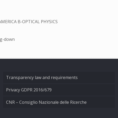
AMERICA B-OPTICAL PHYSICS
ing-down
Transparency law and requirements
Privacy GDPR 2016/679
CNR – Consiglio Nazionale delle Ricerche