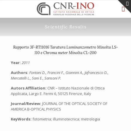
Scientific Results
Rapporto 3F-RT11016 Taratura Luminanzometro Minolta LS-
110 e Chroma meter Minolta CL-200
Year:
2011
Authors:
Fontani D., Francini F., Giannini A., Jafrancesco D.,
Mercatelli L., Sani E., Sansoni P.
Autors Affiliation:
CNR – Istituto Nazionale di Ottica
Applicata, Largo E. Fermi 6, 50125 Firenze, Italy
Journal/Review:
JOURNAL OF THE OPTICAL SOCIETY OF
AMERICA B-OPTICAL PHYSICS
KeyWords:
fotometria; illuminotecnica; metrologia