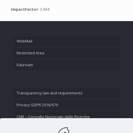
ImpactFactor:
3.934
WebMail
Restricted Area
Eduroam
Transparency law and requirements
Privacy GDPR 2016/679
CNR – Consiglio Nazionale delle Ricerche