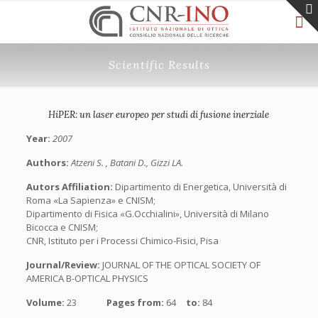
Scientific Results
HiPER: un laser europeo per studi di fusione inerziale
Year:
2007
Authors:
Atzeni S. , Batani D., Gizzi LA.
Autors Affiliation:
Dipartimento di Energetica, Università di
Roma «La Sapienza» e CNISM;
Dipartimento di Fisica «G.Occhialini», Università di Milano
Bicocca e CNISM;
CNR, Istituto per i Processi Chimico-Fisici, Pisa
Journal/Review:
JOURNAL OF THE OPTICAL SOCIETY OF
AMERICA B-OPTICAL PHYSICS
Volume:
23
Pages from:
64
to:
84