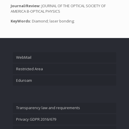
Journal/Review:
JOURNAL OF THE OPTICAL SOCIETY OF
AMERICA B-OPTICAL PHYSICS
KeyWords:
Diamond; laser bonding;
WebMail
Restricted Area
Eduroam
Transparency law and requirements
Privacy GDPR 2016/679