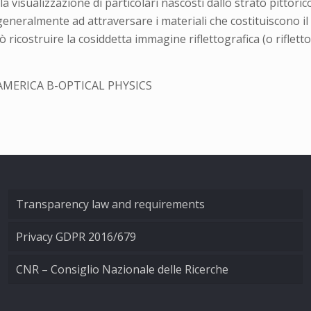
la visualizzazione di particolari nascosti dallo strato pittori
eneralmente ad attraversare i materiali che costituiscono il fi
uò ricostruire la cosiddetta immagine riflettografica (o riflet
AMERICA B-OPTICAL PHYSICS
Transparency law and requirements
Privacy GDPR 2016/679
CNR – Consiglio Nazionale delle Ricerche