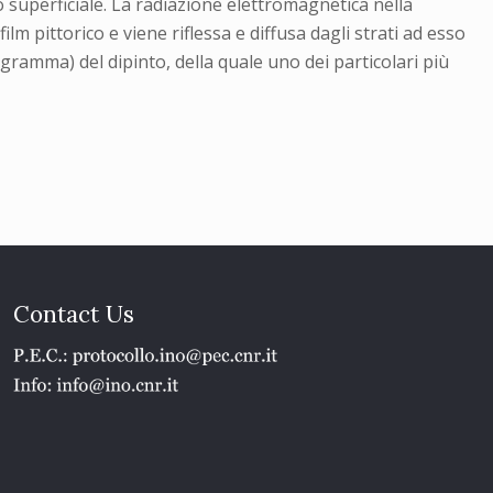
co superficiale. La radiazione elettromagnetica nella
lm pittorico e viene riflessa e diffusa dagli strati ad esso
togramma) del dipinto, della quale uno dei particolari più
Contact Us