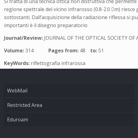
Si tratta di una tecnica ottica non distruttiva che permette 
regione spettrale del vicino infrarosso (0.8-2.0 m) riesce g
sottostanti. Dall’acquisizione della radiazione riflessa si p
importanti è il disegno preparatorio
Journal/Review:
JOURNAL OF THE OPTICAL SOCIETY OF 
Volume:
314
Pages from:
48
to:
51
KeyWords:
riflettografia infrarossa
WebMail
Restricted Area
Eduroam