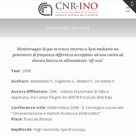
Scientific Results
Monitoraggio di gas in tracce intorno a 3µm mediante un
generatore di frequenza differenza accoppiato ad una cavità ad
elevata finezza in allineamento ‘off-axis’
Year:
2006
Authors:
Maddaloni P., Gagliardi G., Malara P., De Natale P.
Autors Affiliation:
CNR – Istituto Nazionale di Ottica
Applicata, Via Campi Flegrei 34, 80078 Pozzuoli (NA) Italy
Conference title:
Elettroottica 2006 : 9. Convegno nazionale
“Strumentazione e metodi di misura elettroottici”
Place:
Frascati (Roma)
KeyWords:
High-sensivity spectroscopy