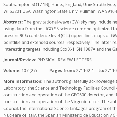
Southampton SO17 1BJ, Hants, England; Univ Strathclyde, 
WI 53201 USA; Washington State Univ, Pullman, WA 99164
Abstract:
The gravitational-wave (GW) sky may include ne
using data from the LIGO S5 science run: one optimized fo
present 90% confidence level (C.L.) upper-limit maps of GW s
pointlike and extended sources, respectively. The latter re
interesting targets including Sco X-1, SN 1987A and the Ga
Journal/Review:
PHYSICAL REVIEW LETTERS
Volume:
107 (27)
Pages from:
271102-1
to:
27110
More Information:
The authors gratefully acknowledge t
Laboratory, the Science and Technology Facilities Counci
construction and operation of the GEO600 detector, and the
construction and operation of the Virgo detector. The au
Council, the International Science Linkages program of the 
Nucleare of Italy, the Spanish Ministerio de Educacion y C