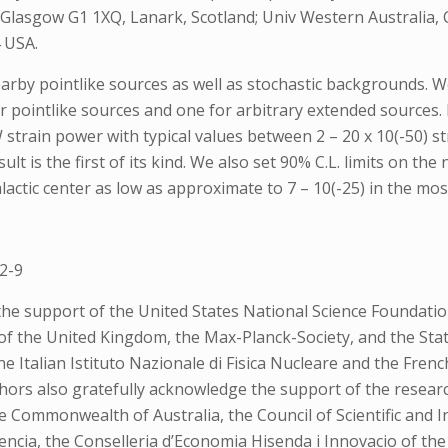
Glasgow G1 1XQ, Lanark, Scotland; Univ Western Australia, 
 USA.
arby pointlike sources as well as stochastic backgrounds. 
r pointlike sources and one for arbitrary extended sources.
train power with typical values between 2 – 20 x 10(-50) strai
sult is the first of its kind. We also set 90% C.L. limits o
lactic center as low as approximate to 7 – 10(-25) in the mo
2-9
he support of the United States National Science Foundatio
l of the United Kingdom, the Max-Planck-Society, and the S
 Italian Istituto Nazionale di Fisica Nucleare and the Frenc
thors also gratefully acknowledge the support of the resear
Commonwealth of Australia, the Council of Scientific and Ind
iencia, the Conselleria d’Economia Hisenda i Innovacio of the