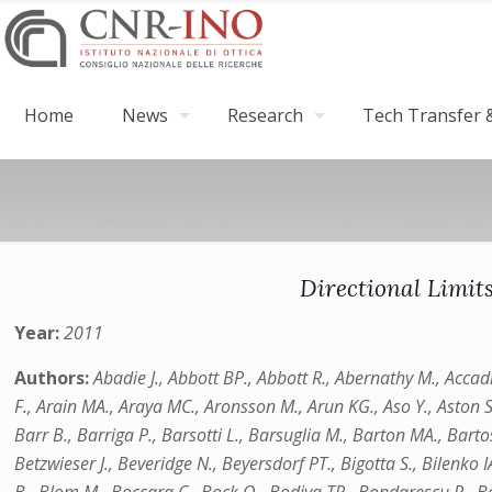
Home
News
Research
Tech Transfer &
Directional Limit
Year:
2011
Authors:
Abadie J., Abbott BP., Abbott R., Abernathy M., Accad
F., Arain MA., Araya MC., Aronsson M., Arun KG., Aso Y., Aston S
Barr B., Barriga P., Barsotti L., Barsuglia M., Barton MA., Bartos
Betzwieser J., Beveridge N., Beyersdorf PT., Bigotta S., Bilenko IA