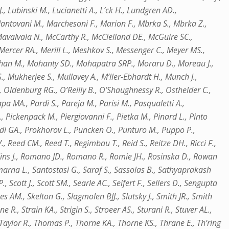
., Lubinski M., Lucianetti A., L’ck H., Lundgren AD.,
antovani M., Marchesoni F., Marion F., Mbrka S., Mbrka Z.,
 Mavalvala N., McCarthy R., McClelland DE., McGuire SC.,
ercer RA., Merill L., Meshkov S., Messenger C., Meyer MS.,
 Mohan M., Mohanty SD., Mohapatra SRP., Moraru D., Moreau J.,
, Mukherjee S., Mullavey A., M’ller-Ebhardt H., Munch J.,
., Oldenburg RG., O’Reilly B., O’Shaughnessy R., Osthelder C.,
pa MA., Pardi S., Pareja M., Parisi M., Pasqualetti A.,
., Pickenpack M., Piergiovanni F., Pietka M., Pinard L., Pinto
, Prodi GA., Prokhorov L., Puncken O., Punturo M., Puppo P.,
 Reed CM., Reed T., Regimbau T., Reid S., Reitze DH., Ricci F.,
Rollins J., Romano JD., Romano R., Romie JH., Rosinska D., Rowan
amarna L., Santostasi G., Saraf S., Sassolas B., Sathyaprakash
 Scott J., Scott SM., Searle AC., Seifert F., Sellers D., Sengupta
s AM., Skelton G., Slagmolen BJJ., Slutsky J., Smith JR., Smith
 R., Strain KA., Strigin S., Stroeer AS., Sturani R., Stuver AL.,
Taylor R., Thomas P., Thorne KA., Thorne KS., Thrane E., Th’ring