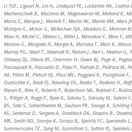
Li TGF., Liguori N., Lin H., Lindquist PE., Lockerbie NA., Lodhia 
Machenschalk B., MacInnis M., Mageswaran M., Mailand K., Majo
Maros E., Marque J., Martelli F., Martin IW., Martin RM., Marx 
McIntyre G., McIvor G., McKechan DJA., Meadors G., Mehmet M., 
Miao H., Michel C., Milano L., Miller J., Minenkov Y., Mino Y.,
Moreno G., Morgado N., Morgia A., Morioka T., Mors K., Mosca S.
Murray PG., Nash T., Nawrodt R., Nelson J., Neri I., Newton G., 
Ottaway DJ., Ottens RS., Overmier H., Owen BJ., Page A., Pagliaro
Passaquieti R., Passuello D., Patel P., Pathak D., Pedraza M., Pe
IM., Pitkin M., Pletsch HJ., Plissi MV., Poggiani R., Postiglione F
Quetschke V., Raab FJ., Rabeling DS., Radke T., Radkins H., Raf
Riesen R., Riles K., Roberts P., Robertson NA., Robinet F., Robi
S., R’diger A., Ruggi P., Ryan K., Sakata S., Sakosky M., Salemi
BS., Sato S., Satterthwaite M., Saulson PR., Savage R., Schilling R
AS., Sentenac D., Sergeev A., Shaddock DA., Shapiro B., Shawhan 
MR., Smith ND., Somiya K., Sorazu B., Speirits FC., Sperandio L., S
Summerscales TZ., Sung M., Susmithan S., Sutton PJ., Swinkels B.