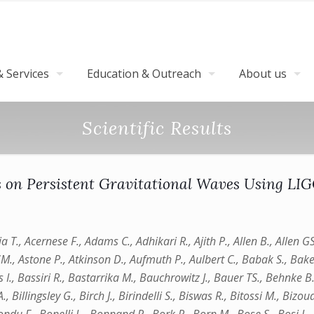
 Services
Education & Outreach
About us
Scientific Results
s on Persistent Gravitational Waves Using LI
ia T., Acernese F., Adams C., Adhikari R., Ajith P., Allen B., Alle
M., Astone P., Atkinson D., Aufmuth P., Aulbert C., Babak S., Bake
 I., Bassiri R., Bastarrika M., Bauchrowitz J., Bauer TS., Behnke B.
., Billingsley G., Birch J., Birindelli S., Biswas R., Bitossi M., Biz