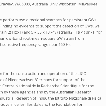
Crawley, WA 6009, Australia; Univ Wisconsin, Milwaukee,
We perform two directional searches for persistent GWs
 Finding no evidence to support the detection of GWs, we
n(2) Hz(-1) and 5 – 35 x 10(-49) strain(2) Hz(-1) sr(-1) for
n the narrow-band root-mean-square GW strain from
st sensitive frequency range near 160 Hz.
n for the construction and operation of the LIGO
tate of Niedersachsen/Germany for support of the
h Centre National de la Recherche Scientifique for the
ch by these agencies and by the Australian Research
ustrial Research of India, the Istituto Nazionale di Fisica
 Govern de les Illes Balears, the Foundation for