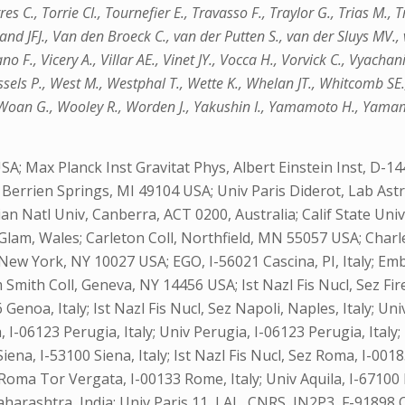
rres C., Torrie CI., Tournefier E., Travasso F., Traylor G., Trias M.,
nd JFJ., Van den Broeck C., van der Putten S., van der Sluys MV., v
rano F., Vicery A., Villar AE., Vinet JY., Vocca H., Vorvick C., Vya
ssels P., West M., Westphal T., Wette K., Whelan JT., Whitcomb SE.,
Woan G., Wooley R., Worden J., Yakushin I., Yamamoto H., Yamamot
.
; Max Planck Inst Gravitat Phys, Albert Einstein Inst, D-14
Berrien Springs, MI 49104 USA; Univ Paris Diderot, Lab Ast
n Natl Univ, Canberra, ACT 0200, Australia; Calif State Univ
 Glam, Wales; Carleton Coll, Northfield, MN 55057 USA; Cha
 New York, NY 10027 USA; EGO, I-56021 Cascina, PI, Italy; Em
ith Coll, Geneva, NY 14456 USA; Ist Nazl Fis Nucl, Sez Fire
6 Genoa, Italy; Ist Nazl Fis Nucl, Sez Napoli, Naples, Italy; 
 I-06123 Perugia, Italy; Univ Perugia, I-06123 Perugia, Italy; U
iv Siena, I-53100 Siena, Italy; Ist Nazl Fis Nucl, Sez Roma, I-
 Roma Tor Vergata, I-00133 Rome, Italy; Univ Aquila, I-67100 
harashtra, India; Univ Paris 11, LAL, CNRS, IN2P3, F-91898 O