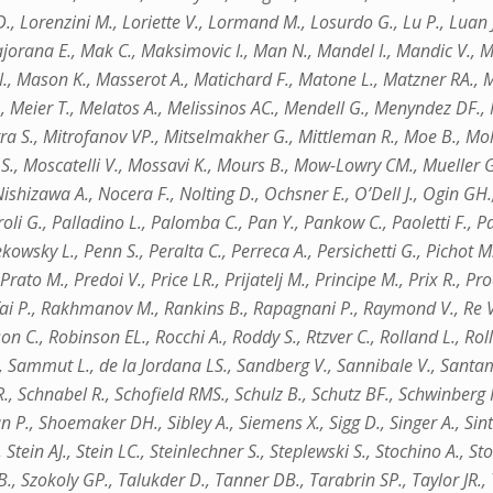
D., Lorenzini M., Loriette V., Lormand M., Losurdo G., Lu P., Luan J
rana E., Mak C., Maksimovic I., Man N., Mandel I., Mandic V., M
JN., Mason K., Masserot A., Matichard F., Matone L., Matzner RA.,
Meier T., Melatos A., Melissinos AC., Mendell G., Menyndez DF., M
 Mitra S., Mitrofanov VP., Mitselmakher G., Mittleman R., Moe B.,
, Moscatelli V., Mossavi K., Mours B., Mow-Lowry CM., Mueller G.
Nishizawa A., Nocera F., Nolting D., Ochsner E., O’Dell J., Ogin GH
li G., Palladino L., Palomba C., Pan Y., Pankow C., Paoletti F., Pa
kowsky L., Penn S., Peralta C., Perreca A., Persichetti G., Pichot M
., Prato M., Predoi V., Price LR., Prijatelj M., Principe M., Prix R.
fai P., Rakhmanov M., Rankins B., Rapagnani P., Raymond V., Re V.,
nson C., Robinson EL., Rocchi A., Roddy S., Rtzver C., Rolland L., 
 F., Sammut L., de la Jordana LS., Sandberg V., Sannibale V., Sant
., Schnabel R., Schofield RMS., Schulz B., Schutz BF., Schwinberg P.,
P., Shoemaker DH., Sibley A., Siemens X., Sigg D., Singer A., Sinte
tein AJ., Stein LC., Steinlechner S., Steplewski S., Stochino A., Stone
, Szokoly GP., Talukder D., Tanner DB., Tarabrin SP., Taylor JR., 