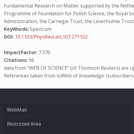
Fundamental Research on Matter supported by the Netherla
Programme of Foundation for Polish Science, the Royal Soc
Administration, the Carnegie Trust, the Leverhulme Trust,
KeyWords:
Spectrum
DOI:
10.1103/PhysRevLett.107.271102
ImpactFactor:
7.370
Citations:
96
data from “WEB OF SCIENCE” (of Thomson Reuters) are up
References taken from IsiWeb of Knowledge: (subscribers
WebMail
Restricted Area