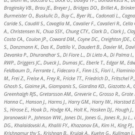
B., Blom M., Boccara C., Bock O., Bodiya TP., Bondarescu R., Bon
Braginsky VB., Brau JE., Breyer J., Bridges DO., Brillet A., Brin
Burmeister O., Buskulic D., Buy C., Byer RL., Cadonati L., Cagno
Caride S., Caudill S., Cavaglia M., Cavalier F., Cavalieri R., Ce
A., Christensen N., Chua SSY., Chung CTY., Clark D., Clark J., Clay
Costa CA., Coulon JP., Coward DM., Coyne DC., Creighton JDE., 
S., Danzmann K., Das K., Dattilo V., Daudert B., Davier M., Davi
Devanka P., Dhurandhar S., Di Fiore L., Di Lieto A., Di Palma I.
RWP., Driggers JC., Dueck J., Dumas JC., Eberle T., Edgar M., Edwa
Feldbaum D., Ferrante I., Fidecaro F., Finn LS., Fiori I., Flaminio 
M., Frei Z., Freise A., Frey R., Fricke TT., Friedrich D., Fritsche
Ghosh S., Giaime JA., Giampanis S., Giardina KD., Giazotto A., G
Greenhalgh RJS., Gretarsson AM., Greverie C., Grosso R., Grot
Hanna C., Hanson J., Harms J., Harry GM., Harry IW., Harstad ED
S., Hirose E., Hoak D., Hodge KA., Holt K., Hosken DJ., Hough J.,
Jaranowski P., Johnson WW., Jones DI., Jones G., Jones R., Ju L
DG., Khalaidovski A., Khalili FY., Khazanov EA., Kim H., King PJ.
Krishnamur thy S., Krishnan B., Krulak A., Kuehn G., Kullman J., K