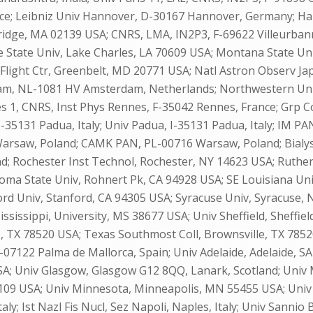
nce; Leibniz Univ Hannover, D-30167 Hannover, Germany; Ha
ridge, MA 02139 USA; CNRS, LMA, IN2P3, F-69622 Villeurbann
se State Univ, Lake Charles, LA 70609 USA; Montana Stat
light Ctr, Greenbelt, MD 20771 USA; Natl Astron Observ Jap
m, NL-1081 HV Amsterdam, Netherlands; Northwestern Univ, 
1, CNRS, Inst Phys Rennes, F-35042 Rennes, France; Grp Coll 
a, I-35131 Padua, Italy; Univ Padua, I-35131 Padua, Italy; I
rsaw, Poland; CAMK PAN, PL-00716 Warsaw, Poland; Bialysto
nd; Rochester Inst Technol, Rochester, NY 14623 USA; Ruthe
onoma State Univ, Rohnert Pk, CA 94928 USA; SE Louisiana U
d Univ, Stanford, CA 94305 USA; Syracuse Univ, Syracuse, N
ississippi, University, MS 38677 USA; Univ Sheffield, Sheffie
e, TX 78520 USA; Texas Southmost Coll, Brownsville, TX 7852
, E-07122 Palma de Mallorca, Spain; Univ Adelaide, Adelaide,
 USA; Univ Glasgow, Glasgow G12 8QQ, Lanark, Scotland; Uni
109 USA; Univ Minnesota, Minneapolis, MN 55455 USA; Univ
aly; Ist Nazl Fis Nucl, Sez Napoli, Naples, Italy; Univ Sann