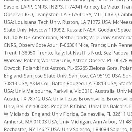
Savoie, LAPP, CNRS, IN2P3, F-74941 Annecy Le Vieux, Fra
Observ, LIGO, Livingston, LA 70754 USA; MIT, LIGO, Camb
USA; Louisiana Tech Univ, Ruston, LA 71272 USA; McNee
State Univ, Moscow 119992, Russia; NASA, Goddard Space F
NL-1009 DB Amsterdam, Netherlands; Vrije Univ Amsterda
CNRS, Observ Cote Azur, F-06304 Nice, France; Univ Rennes 
Trent, I-38050 Trento, Italy; Ist Nazl Fis Nucl, Sez Padov
Warsaw, Poland; Warsaw Univ, Astron Observ, PL-00478 Wa
Otwock, Poland; Inst Astron, PL-65265 Zielona Gora, Pola
England; San Jose State Univ, San Jose, CA 95192 USA; S
70813 USA; A&M Coll, Baton Rouged, LA 70813 USA; Stanfor
USA; Univ Melbourne, Parkville, Vic 3010, Australia; Univ M
Austin, TX 78712 USA; Univ Texas Brownsville, Brownsvill
Univ, Beijing 100084, Peoples R China; Univ Illes Balears
W Midlands, England; Univ Florida, Gainesville, FL 32611
Amherst, MA 01003 USA; Univ Michigan, Ann Arbor, MI 48
Rochester, NY 14627 USA; Univ Salerno, I-84084 Salerno, It