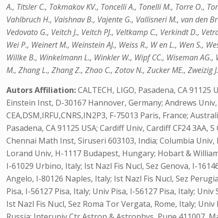
A., Titsler C., Tokmakov KV., Toncelli A., Tonelli M., Torre O., To
Vahlbruch H., Vaishnav B., Vajente G., Vallisneri M., van den Bra
Vedovato G., Veitch J., Veitch PJ., Veltkamp C., Verkindt D., Vet
Wei P., Weinert M., Weinstein AJ., Weiss R., W en L., Wen S., We
Willke B., Winkelmann L., Winkler W., Wipf CC., Wiseman AG., 
M., Zhang L., Zhang Z., Zhao C., Zotov N., Zucker ME., Zweizig J
Autors Affiliation:
CALTECH, LIGO, Pasadena, CA 91125 USA
Einstein Inst, D-30167 Hannover, Germany; Andrews Univ, 
CEA,DSM,IRFU,CNRS,IN2P3, F-75013 Paris, France; Australia
Pasadena, CA 91125 USA; Cardiff Univ, Cardiff CF24 3AA, S
Chennai Math Inst, Siruseri 603103, India; Columbia Univ,
Lorand Univ, H-1117 Budapest, Hungary; Hobart & William Sm
I-61029 Urbino, Italy; Ist Nazl Fis Nucl, Sez Genova, I-1614
Angelo, I-80126 Naples, Italy; Ist Nazl Fis Nucl, Sez Perugia,
Pisa, I-56127 Pisa, Italy; Univ Pisa, I-56127 Pisa, Italy; Un
Ist Nazl Fis Nucl, Sez Roma Tor Vergata, Rome, Italy; Univ
Russia; Interuniv Ctr Astron & Astrophys, Pune 411007, Ma