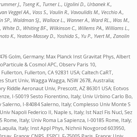
 Trummer J., Tseng K., Turner L., Ugolini D., Urbanek K.,
an Veggel AA., Vass S., Vaulin R., Vavoulidis M., Vecchio A.,
chanin SP., Waldman SJ., Wallace L., Wanner A., Ward RL., Was M.,
 White D., Whiting BF., Wilkinson C., Willems PA., Williams L.,
o K., Yeaton-Massey D., Yoshida S., Yu P., Yvert M., Zanolin
476 Golm, Germany; Max Planck Inst Gravitat Phys, Albert
roParticule & Cosmol APC, Observ Paris 10,
 Fullerton, Fullerton, CA 92831 USA; Caltech CaRT,
rles Sturt Univ, Wagga Wagga, NSW 2678, Australia;
bry Riddle Aeronaut Univ, Prescott, AZ 86301 USA; Eotvos
nze, I-50019 Sesto Fiorentino, Italy; Univ Urbino Carlo Bo,
Univ Salerno, I-84084 Salerno, Italy; Complesso Univ Monte S
niv Napoli Federico II, Naple s, Italy; Ist Nazl Fis Nucl, Sez
00185 Rome, Italy; Univ Roma La Sapienza, I-00185 Rome, Italy;
Laquila, Italy; Inst Appl Phys, Nizhnii Novgorod 603950,
rsay, France; CNRS, ESPCI, F-75005 Paris, France; Univ