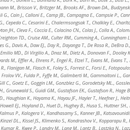
du F., Bonelli L., Bonnand R., Bork R., Born M., Bose S., Bosi L.,
kmann M., Brisson V., Britzger M., Brooks AF., Brown DA., Budzynski 
li G., Cain J., Calloni E., Camp JB., Campagna E., Campsie P., Cann
lla G., Cepeda C., Cesarini E., Chalermsongsak T., Chalkley E., Char
ton JH., Cleva F., Coccia E., Colacino CN., Colas J., Colla A., Colom
Creighton TD., Cruise AM., Culter RM., Cumming A., Cunningham L.
es G., Davis A., Daw EJ., Day R., Dayanga T., De Rosa R., DeBra D.,
, Emilio MD., Di Virgilio A., Dnaz M., Dietz A., Donovan F., Doole
rds M., Effler A., Ehrens P., Engel R., Etzel T., Evans M., Evans T.,
R., Flanigan M., Flasch K., Foley S., Forrest C., Forsi E., Fotopoulos
l P., Frolov VV., Fulda P., Fyffe M., Galimberti M., Gammaitoni L., G
ill C., Goetz E., Goggin LM., Gonzblez G., Gorodetsky ML., Gossler 
e H., Grunewald S., Guidi GM., Gustafson EK., Gustafson R., Hage
., Haughian K., Hayama K., Hayau JF., Hayler T., Heefner J., Heit
 Howell EJ., Hoyland D., Huet D., Hughey B., Husa S., Huttner SH., 
., Kalmus P., Kalogera V., Kandhasamy S., Kanner JB., Katsavounid
, Kinzel DL., Kissel JS., Klimenko S., Kondrashov V., Kopparapu R., 
umar R., Kwee P., Landry M., Lang M., Lantz B., Lastzka N., Lazzarin