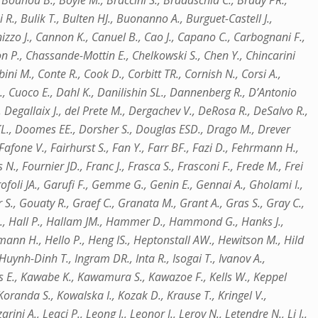
 Bouhou B., Boyle M., Braccini S., Bradaschia C., Brady PR.,
R., Bulik T., Bulten HJ., Buonanno A., Burguet-Castell J.,
izzo J., Cannon K., Canuel B., Cao J., Capano C., Carbognani F.,
lton P., Chassande-Mottin E., Chelkowski S., Chen Y., Chincarini
bini M., Conte R., Cook D., Corbitt TR., Cornish N., Corsi A.,
, Cuoco E., Dahl K., Danilishin SL., Dannenberg R., D’Antonio
 Degallaix J., del Prete M., Dergachev V., DeRosa R., DeSalvo R.,
y KL., Doomes EE., Dorsher S., Douglas ESD., Drago M., Drever
 Fafone V., Fairhurst S., Fan Y., Farr BF., Fazi D., Fehrmann H.,
 N., Fournier JD., Franc J., Frasca S., Frasconi F., Frede M., Frei
arofoli JA., Garufi F., Gemme G., Genin E., Gennai A., Gholami I.,
S., Gouaty R., Graef C., Granata M., Grant A., Gras S., Gray C.,
 B., Hall P., Hallam JM., Hammer D., Hammond G., Hanks J.,
mann H., Hello P., Heng IS., Heptonstall AW., Hewitson M., Hild
Huynh-Dinh T., Ingram DR., Inta R., Isogai T., Ivanov A.,
is E., Kawabe K., Kawamura S., Kawazoe F., Kells W., Keppel
Koranda S., Kowalska I., Kozak D., Krause T., Kringel V.,
i A., Leaci P., Leong J., Leonor I., Leroy N., Letendre N., Li J.,