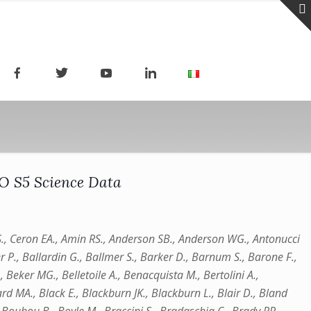
GO S5 Science Data
n GS., Ceron EA., Amin RS., Anderson SB., Anderson WG., Antonucci
r P., Ballardin G., Ballmer S., Barker D., Barnum S., Barone F.,
, Beker MG., Belletoile A., Benacquista M., Bertolini A.,
ouard MA., Black E., Blackburn JK., Blackburn L., Blair D., Bland