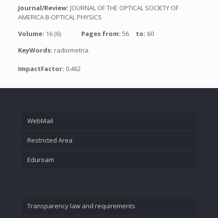
Journal/Review:
JOURNAL OF THE OPTICAL SOCIETY OF
AMERICA B-OPTICAL PHYSICS
Volume:
16 (6)
Pages from:
56
to:
60
KeyWords:
radiometria
ImpactFactor:
0.462
WebMail
Restricted Area
Eduroam
Transparency law and requirements