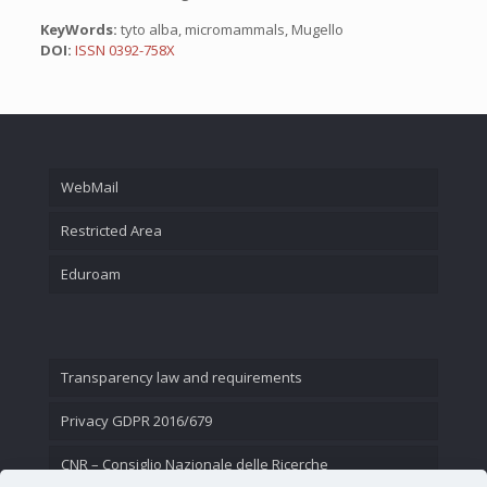
KeyWords:
tyto alba, micromammals, Mugello
DOI:
ISSN 0392-758X
WebMail
Restricted Area
Eduroam
Transparency law and requirements
Privacy GDPR 2016/679
CNR – Consiglio Nazionale delle Ricerche