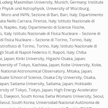
Ludwig Maximilian University, Munich, Germany; Institute
e Physik und Astrophysik, University of Würzburg,
do Moro and INFN, Sezione di Bari, Bari, Italy; Dipartimento
cata Nello Carrara, Firenze, Italy; Istituto Nazionale di
li, Naples, Italy; Dipartimento di Scienze Fisiche,
o, Italy; Istituto Nazionale di Fisica Nucleare – Sezione di
i Fisica Nucleare – Sezione di Torino, Torino, Italy;
trofisico di Torino, Torino, Italy; Istituto Nazionale di
i Studi di Napoli Federico II, Napoli, Italy; Chiba
i, Japan; Kinki University, Higashi-Osaka, Japan;
versity of Tokyo, Kashiwa, Japan; Kobe University, Kobe,
n; National Astronomical Observatory, Mitaka, Japan;
ate School of Science, Osaka City University, Osaka,
Japan; Saitama University, Saitama, Japan; Hokkaido
ersity of Tokyo, Tokyo, Japan; High Energy Accelerator
I), Daejeon, South Korea; Ewha Womans University, Seoul,
, Seoul, South Korea; Universidad Nacional Autónoma de