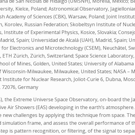
cana de San Nicolas de Hidalgo (UMSNH), Morelia, Mexico; 
ersity, Kielce, Poland; Astronomical Observatory, Jagielloni
sh Academy of Sciences (CBK), Warsaw, Poland; Joint Institu
h, Korolev, Russian Federation; Skobeltsyn Institute of Nuc
nstitute of Experimental Physics, Kosice, Slovakia; Consejo
adrid, Spain; Universidad de Alcalá (UAH), Madrid, Spain; Uni
er for Electronics and Microtechnology (CSEM), Neuchâtel, Sw
 ETH Zürich, Zürich, Switzerland; Space Science Laboratory, 
ool of Mines, Golden, United States; University of Alabama in
y of Wisconsin-Milwaukee, Milwaukee, United States; NASA – 
int Institute for Nuclear Research, Joliot-Curie 6, Dubna, Mo
, 72076, Germany
S), the Extreme Universe Space Observatory, on-board the J
ive Air Showers (EAS) developing in the earth’s atmosphere
ce new challenges by applying this technique from space. T
nd simulation frame, and assess the overall performance of t
step is pattern recognition, or filtering, of the signal to se