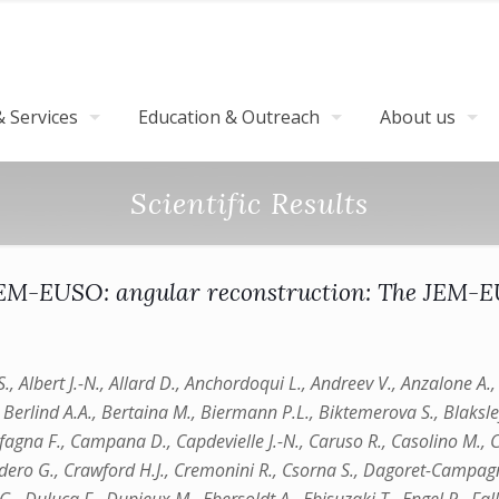
 Services
Education & Outreach
About us
Scientific Results
JEM-EUSO: angular reconstruction: The JEM-E
Albert J.-N., Allard D., Anchordoqui L., Andreev V., Anzalone A., A
., Berlind A.A., Bertaina M., Biermann P.L., Biktemerova S., Blaksley 
gna F., Campana D., Capdevielle J.-N., Caruso R., Casolino M., Cas
rdero G., Crawford H.J., Cremonini R., Csorna S., Dagoret-Campagne 