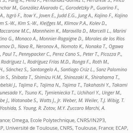
lk S., Fang K., Fenu F., Fernández-Gómez I., Ferrarese S., Finco
Gonchar M., González Alvarado C., Gorodetzky P., Guarino F.,
Isgrò F., Itow Y., Joven E., Judd E.G., Jung A., Kajino F., Kajino
m S.-W., Kim S.-W., Kleifges M., Klimov P.A., Kolev D.,
 Maccarone M.C., Mannheim K., Maravilla D., Marcelli L., Marini
tino G., Monaco A., Monnier-Ragaigne D., Morales de los Ríos
aumov D., Nava R., Neronov A., Nomoto K., Nonaka T., Ogawa
., Paul T., Pennypacker C., Perez Cano S., Peter T., Picozza P.,
., Rodríguez I., Rodríguez Frías M.D., Ronga F., Roth M.,
 H., Sánchez S., Santangelo A., Santiago Crúz L., Sanz Palomino
kin S., Shibata T., Shimizu H.M., Shinozaki K., Shirahama T.,
belski J., Tajima F., Tajima N., Tajima T., Takahashi Y., Takami
sunesada Y., Tsuno K., Tymieniecka T., Uchihori Y., Unger M.,
 J., Watanabe S., Watts J., Jr. Weber, M. Weiler, T.J. Wibig, T.
Yoshida, S. Young, R. Zotov, M.Y. Zuccaro Marchi, A.
 France; Omega, Ecole Polytechnique, CNRS/IN2P3,
RAP, Université de Toulouse, CNRS, Toulouse, France; ECAP,