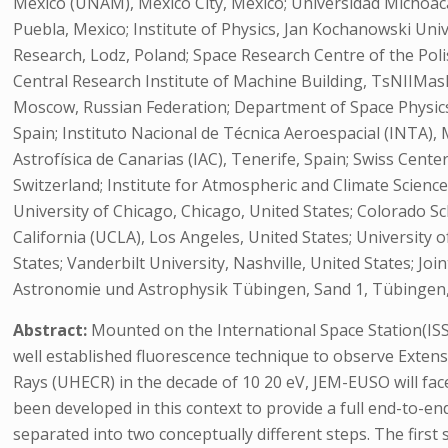
México (UNAM), Mexico City, Mexico; Universidad Michoa
Puebla, Mexico; Institute of Physics, Jan Kochanowski Univ
Research, Lodz, Poland; Space Research Centre of the Poli
Central Research Institute of Machine Building, TsNIIMas
Moscow, Russian Federation; Department of Space Physics, I
Spain; Instituto Nacional de Técnica Aeroespacial (INTA), M
Astrofísica de Canarias (IAC), Tenerife, Spain; Swiss Cent
Switzerland; Institute for Atmospheric and Climate Science,
University of Chicago, Chicago, United States; Colorado Sch
California (UCLA), Los Angeles, United States; Universit
States; Vanderbilt University, Nashville, United States; Jo
Astronomie und Astrophysik Tübingen, Sand 1, Tübingen
Abstract:
Mounted on the International Space Station(IS
well established fluorescence technique to observe Extens
Rays (UHECR) in the decade of 10 20 eV, JEM-EUSO will fa
been developed in this context to provide a full end-to-e
separated into two conceptually different steps. The first 