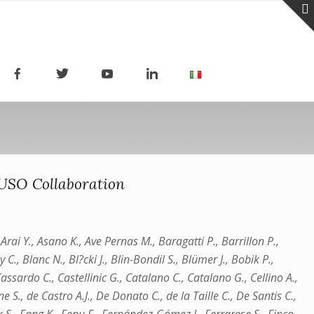
USO Collaboration
rai Y., Asano K., Ave Pernas M., Baragatti P., Barrillon P.,
C., Blanc N., Bl?cki J., Blin-Bondil S., Blümer J., Bobik P.,
sardo C., Castellinic G., Catalano C., Catalano G., Cellino A.,
S., de Castro A.J., De Donato C., de la Taille C., De Santis C.,