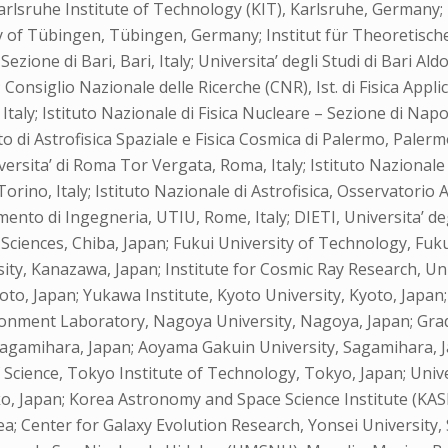
lsruhe Institute of Technology (KIT), Karlsruhe, Germany; 
y of Tübingen, Tübingen, Germany; Institut für Theoretisch
zione di Bari, Bari, Italy; Universita’ degli Studi di Bari Al
; Consiglio Nazionale delle Ricerche (CNR), Ist. di Fisica Appli
 Italy; Istituto Nazionale di Fisica Nucleare – Sezione di Napo
tuto di Astrofisica Spaziale e Fisica Cosmica di Palermo, Palerm
ersita’ di Roma Tor Vergata, Roma, Italy; Istituto Nazionale d
rino, Italy; Istituto Nazionale di Astrofisica, Osservatorio As
mento di Ingegneria, UTIU, Rome, Italy; DIETI, Universita’ degl
l Sciences, Chiba, Japan; Fukui University of Technology, Fuku
ty, Kanazawa, Japan; Institute for Cosmic Ray Research, Uni
oto, Japan; Yukawa Institute, Kyoto University, Kyoto, Japa
ronment Laboratory, Nagoya University, Nagoya, Japan; Gradu
 Sagamihara, Japan; Aoyama Gakuin University, Sagamihara, 
f Science, Tokyo Institute of Technology, Tokyo, Japan; Univ
o, Japan; Korea Astronomy and Space Science Institute (KAS
a; Center for Galaxy Evolution Research, Yonsei University