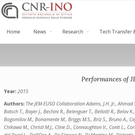
Home
News
Research
Tech Transfer &
Performances of 
Year:
2015
Authors:
The JEM-EUSO Collaboration Adams, J.H. Jr., Ahmad S., 
Batsch T., Bayer J., Bechini R., Belenguer T., Bellotti R., Belov K
Bogomilov M., Bonamente M., Briggs M.S., Briz S., Bruno A., Cafa
Chikawa M., Christl M.J., Cline D., Connaughton V., Conti L., Co