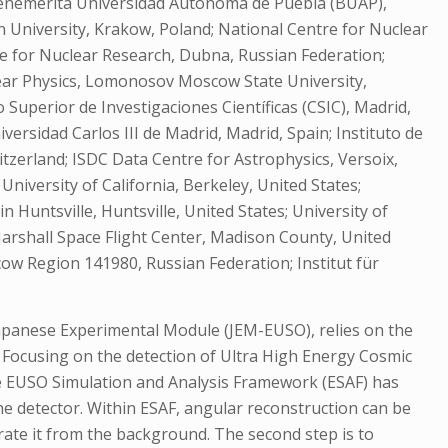
Benemérita Universidad Autónoma de Puebla (BUAP),
an University, Krakow, Poland; National Centre for Nuclear
te for Nuclear Research, Dubna, Russian Federation;
lear Physics, Lomonosov Moscow State University,
 Superior de Investigaciones Científicas (CSIC), Madrid,
versidad Carlos III de Madrid, Madrid, Spain; Instituto de
itzerland; ISDC Data Centre for Astrophysics, Versoix,
University of California, Berkeley, United States;
 Huntsville, Huntsville, United States; University of
Marshall Space Flight Center, Madison County, United
scow Region 141980, Russian Federation; Institut für
apanese Experimental Module (JEM-EUSO), relies on the
. Focusing on the detection of Ultra High Energy Cosmic
he EUSO Simulation and Analysis Framework (ESAF) has
he detector. Within ESAF, angular reconstruction can be
parate it from the background. The second step is to