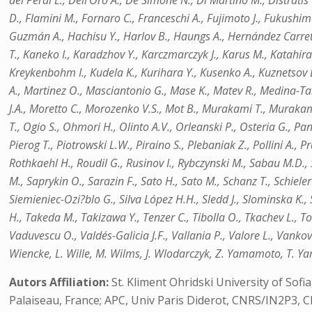
del Peral L., Dell’Oro A., De Simone N., Di Martino M., Distratis
D., Flamini M., Fornaro C., Franceschi A., Fujimoto J., Fukushi
Guzmán A., Hachisu Y., Harlov B., Haungs A., Hernández Carretero J
T., Kaneko I., Karadzhov Y., Karczmarczyk J., Karus M., Katahira 
Kreykenbohm I., Kudela K., Kurihara Y., Kusenko A., Kuznetsov E
A., Martinez O., Masciantonio G., Mase K., Matev R., Medina-T
J.A., Moretto C., Morozenko V.S., Mot B., Murakami T., Murak
T., Ogio S., Ohmori H., Olinto A.V., Orleanski P., Osteria G., Pan
Pierog T., Piotrowski L.W., Piraino S., Plebaniak Z., Pollini A., P
Rothkaehl H., Roudil G., Rusinov I., Rybczynski M., Sabau M.D.,
M., Saprykin O., Sarazin F., Sato H., Sato M., Schanz T., Schiele
Siemieniec-Ozi?blo G., Silva López H.H., Sledd J., Slominska K.,
H., Takeda M., Takizawa Y., Tenzer C., Tibolla O., Tkachev L., T
Vaduvescu O., Valdés-Galicia J.F., Vallania P., Valore L., Vankov
Wiencke, L. Wille, M. Wilms, J. Wlodarczyk, Z. Yamamoto, T. Yam
Autors Affiliation:
St. Kliment Ohridski University of Sof
Palaiseau, France; APC, Univ Paris Diderot, CNRS/IN2P3, CE