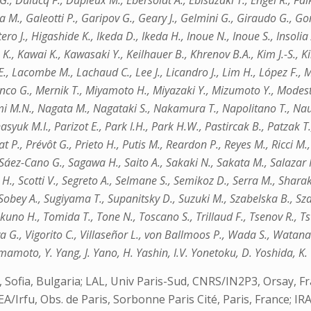
 G., Dulucq F., Dupieux M., Ebersoldt A., Ebisuzaki T., Engel R., Fa
ma M., Galeotti P., Garipov G., Geary J., Gelmini G., Giraudo G., 
., Higashide K., Ikeda D., Ikeda H., Inoue N., Inoue S., Insolia A., 
K., Kawai K., Kawasaki Y., Keilhauer B., Khrenov B.A., Kim J.-S., Ki
., Lacombe M., Lachaud C., Lee J., Licandro J., Lim H., López F.,
anco G., Mernik T., Miyamoto H., Miyazaki Y., Mizumoto Y., Modes
ami M.N., Nagata M., Nagataki S., Nakamura T., Napolitano T., N
asyuk M.I., Parizot E., Park I.H., Park H.W., Pastircak B., Patzak T
rat P., Prévôt G., Prieto H., Putis M., Reardon P., Reyes M., Ricci M
 Sáez-Cano G., Sagawa H., Saito A., Sakaki N., Sakata M., Salazar
r H., Scotti V., Segreto A., Selmane S., Semikoz D., Serra M., Shara
 Sobey A., Sugiyama T., Supanitsky D., Suzuki M., Szabelska B., Sza
okuno H., Tomida T., Tone N., Toscano S., Trillaud F., Tsenov R., T
a G., Vigorito C., Villaseñor L., von Ballmoos P., Wada S., Watanabe
amoto, Y. Yang, J. Yano, H. Yashin, I.V. Yonetoku, D. Yoshida, K. 
ia, Sofia, Bulgaria; LAL, Univ Paris-Sud, CNRS/IN2P3, Orsay,
A/Irfu, Obs. de Paris, Sorbonne Paris Cité, Paris, France; I