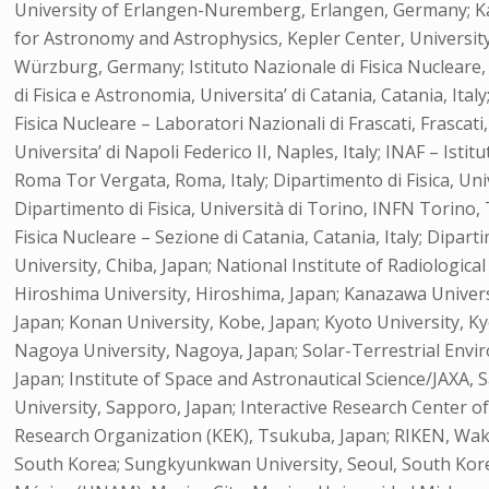
University of Erlangen-Nuremberg, Erlangen, Germany; Kar
for Astronomy and Astrophysics, Kepler Center, Universit
Würzburg, Germany; Istituto Nazionale di Fisica Nucleare, Se
di Fisica e Astronomia, Universita’ di Catania, Catania, Italy
Fisica Nucleare – Laboratori Nazionali di Frascati, Frascati,
Universita’ di Napoli Federico II, Naples, Italy; INAF – Isti
Roma Tor Vergata, Roma, Italy; Dipartimento di Fisica, Univ
Dipartimento di Fisica, Università di Torino, INFN Torino, To
Fisica Nucleare – Sezione di Catania, Catania, Italy; Diparti
University, Chiba, Japan; National Institute of Radiologica
Hiroshima University, Hiroshima, Japan; Kanazawa Universi
Japan; Konan University, Kobe, Japan; Kyoto University, Ky
Nagoya University, Nagoya, Japan; Solar-Terrestrial Envi
Japan; Institute of Space and Astronautical Science/JAXA,
University, Sapporo, Japan; Interactive Research Center o
Research Organization (KEK), Tsukuba, Japan; RIKEN, Wak
South Korea; Sungkyunkwan University, Seoul, South Kore