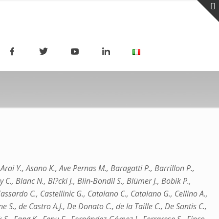
rai Y., Asano K., Ave Pernas M., Baragatti P., Barrillon P.,
C., Blanc N., Bl?cki J., Blin-Bondil S., Blümer J., Bobik P.,
sardo C., Castellinic G., Catalano C., Catalano G., Cellino A.,
S., de Castro A.J., De Donato C., de la Taille C., De Santis C.,