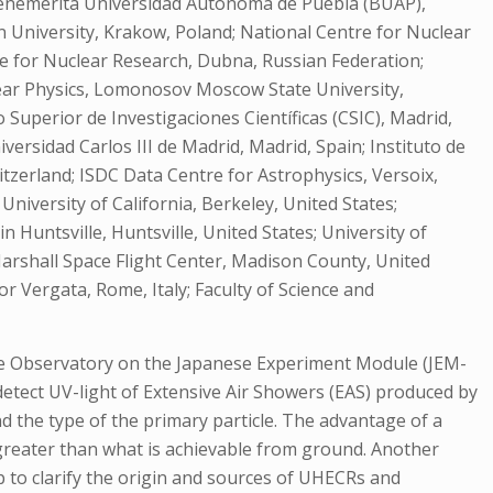
Benemérita Universidad Autónoma de Puebla (BUAP),
an University, Krakow, Poland; National Centre for Nuclear
te for Nuclear Research, Dubna, Russian Federation;
lear Physics, Lomonosov Moscow State University,
 Superior de Investigaciones Científicas (CSIC), Madrid,
versidad Carlos III de Madrid, Madrid, Spain; Instituto de
itzerland; ISDC Data Centre for Astrophysics, Versoix,
University of California, Berkeley, United States;
 Huntsville, Huntsville, United States; University of
Marshall Space Flight Center, Madison County, United
r Vergata, Rome, Italy; Faculty of Science and
ace Observatory on the Japanese Experiment Module (JEM-
 detect UV-light of Extensive Air Showers (EAS) produced by
d the type of the primary particle. The advantage of a
 greater than what is achievable from ground. Another
lp to clarify the origin and sources of UHECRs and