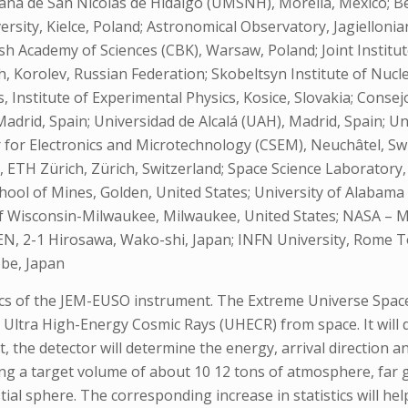
cana de San Nicolas de Hidalgo (UMSNH), Morelia, Mexico; 
ersity, Kielce, Poland; Astronomical Observatory, Jagielloni
sh Academy of Sciences (CBK), Warsaw, Poland; Joint Institu
h, Korolev, Russian Federation; Skobeltsyn Institute of Nuc
nstitute of Experimental Physics, Kosice, Slovakia; Consejo
adrid, Spain; Universidad de Alcalá (UAH), Madrid, Spain; Uni
er for Electronics and Microtechnology (CSEM), Neuchâtel, Sw
 ETH Zürich, Zürich, Switzerland; Space Science Laboratory, 
ool of Mines, Golden, United States; University of Alabama in
y of Wisconsin-Milwaukee, Milwaukee, United States; NASA – 
IKEN, 2-1 Hirosawa, Wako-shi, Japan; INFN University, Rome To
obe, Japan
stics of the JEM-EUSO instrument. The Extreme Universe Sp
e Ultra High-Energy Cosmic Rays (UHECR) from space. It will
the detector will determine the energy, arrival direction an
using a target volume of about 10 12 tons of atmosphere, far
ial sphere. The corresponding increase in statistics will he