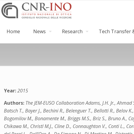
Home
News
Research
Tech Transfer &
Year:
2015
Authors:
The JEM-EUSO Collaboration Adams, J.H. Jr., Ahmad S., 
Batsch T., Bayer J., Bechini R., Belenguer T., Bellotti R., Belov K
Bogomilov M., Bonamente M., Briggs M.S., Briz S., Bruno A., Cafa
Chikawa M., Christl M.J., Cline D., Connaughton V., Conti L., Co