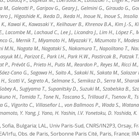
 G., Dulucq F., Dupieux M., Ebersoldt A., Ebisuzaki T., Engel R., Fa
ma M., Galeotti P., Garipov G., Geary J., Gelmini G., Giraudo G., 
., Higashide K., Ikeda D., Ikeda H., Inoue N., Inoue S., Insolia A., 
K., Kawai K., Kawasaki Y., Keilhauer B., Khrenov B.A., Kim J.-S., Ki
., Lacombe M., Lachaud C., Lee J., Licandro J., Lim H., López F.,
anco G., Mernik T., Miyamoto H., Miyazaki Y., Mizumoto Y., Modes
ami M.N., Nagata M., Nagataki S., Nakamura T., Napolitano T., N
asyuk M.I., Parizot E., Park I.H., Park H.W., Pastircak B., Patzak T
rat P., Prévôt G., Prieto H., Putis M., Reardon P., Reyes M., Ricci M
 Sáez-Cano G., Sagawa H., Saito A., Sakaki N., Sakata M., Salazar
r H., Scotti V., Segreto A., Selmane S., Semikoz D., Serra M., Shara
 Sobey A., Sugiyama T., Supanitsky D., Suzuki M., Szabelska B., Sza
okuno H., Tomida T., Tone N., Toscano S., Trillaud F., Tsenov R., T
a G., Vigorito C., Villaseñor L., von Ballmoos P., Wada S., Watanabe
amoto, Y. Yang, J. Yano, H. Yashin, I.V. Yonetoku, D. Yoshida, K. 
ia, Sofia, Bulgaria; LAL, Univ Paris-Sud, CNRS/IN2P3, Orsay,
A/Irfu, Obs. de Paris, Sorbonne Paris Cité, Paris, France; I