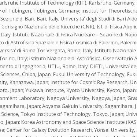
lsruhe Institute of Technology (KIT), Karlsruhe, Germany; 
y of Tübingen, Tübingen, Germany; Institut für Theoretisch
zione di Bari, Bari, Italy; Universita’ degli Studi di Bari Al
; Consiglio Nazionale delle Ricerche (CNR), Ist. di Fisica Appli
 Italy; Istituto Nazionale di Fisica Nucleare – Sezione di Napo
tuto di Astrofisica Spaziale e Fisica Cosmica di Palermo, Palerm
ersita’ di Roma Tor Vergata, Roma, Italy; Istituto Nazionale d
rino, Italy; Istituto Nazionale di Astrofisica, Osservatorio As
mento di Ingegneria, UTIU, Rome, Italy; DIETI, Universita’ degl
l Sciences, Chiba, Japan; Fukui University of Technology, Fuku
ty, Kanazawa, Japan; Institute for Cosmic Ray Research, Uni
oto, Japan; Yukawa Institute, Kyoto University, Kyoto, Japa
ronment Laboratory, Nagoya University, Nagoya, Japan; Gradu
 Sagamihara, Japan; Aoyama Gakuin University, Sagamihara, 
f Science, Tokyo Institute of Technology, Tokyo, Japan; Univ
o, Japan; Korea Astronomy and Space Science Institute (KAS
a; Center for Galaxy Evolution Research, Yonsei University