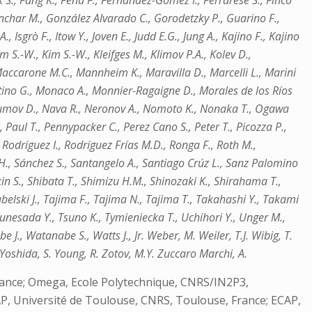
lk S., Fang K., Fenu F., Fernández-Gómez I., Ferrarese S., Finco
Gonchar M., González Alvarado C., Gorodetzky P., Guarino F.,
Isgrò F., Itow Y., Joven E., Judd E.G., Jung A., Kajino F., Kajino
m S.-W., Kim S.-W., Kleifges M., Klimov P.A., Kolev D.,
 Maccarone M.C., Mannheim K., Maravilla D., Marcelli L., Marini
tino G., Monaco A., Monnier-Ragaigne D., Morales de los Ríos
aumov D., Nava R., Neronov A., Nomoto K., Nonaka T., Ogawa
., Paul T., Pennypacker C., Perez Cano S., Peter T., Picozza P.,
., Rodríguez I., Rodríguez Frías M.D., Ronga F., Roth M.,
 H., Sánchez S., Santangelo A., Santiago Crúz L., Sanz Palomino
kin S., Shibata T., Shimizu H.M., Shinozaki K., Shirahama T.,
belski J., Tajima F., Tajima N., Tajima T., Takahashi Y., Takami
sunesada Y., Tsuno K., Tymieniecka T., Uchihori Y., Unger M.,
 J., Watanabe S., Watts J., Jr. Weber, M. Weiler, T.J. Wibig, T.
Yoshida, S. Young, R. Zotov, M.Y. Zuccaro Marchi, A.
 France; Omega, Ecole Polytechnique, CNRS/IN2P3,
RAP, Université de Toulouse, CNRS, Toulouse, France; ECAP,