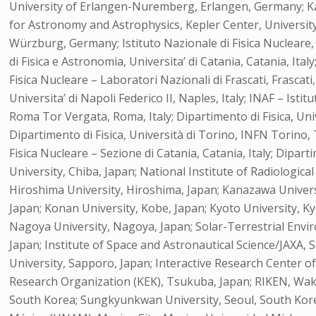
University of Erlangen-Nuremberg, Erlangen, Germany; Kar
for Astronomy and Astrophysics, Kepler Center, Universit
Würzburg, Germany; Istituto Nazionale di Fisica Nucleare, Se
di Fisica e Astronomia, Universita’ di Catania, Catania, Italy
Fisica Nucleare – Laboratori Nazionali di Frascati, Frascati,
Universita’ di Napoli Federico II, Naples, Italy; INAF – Isti
Roma Tor Vergata, Roma, Italy; Dipartimento di Fisica, Univ
Dipartimento di Fisica, Università di Torino, INFN Torino, To
Fisica Nucleare – Sezione di Catania, Catania, Italy; Diparti
University, Chiba, Japan; National Institute of Radiologica
Hiroshima University, Hiroshima, Japan; Kanazawa Universi
Japan; Konan University, Kobe, Japan; Kyoto University, Ky
Nagoya University, Nagoya, Japan; Solar-Terrestrial Envi
Japan; Institute of Space and Astronautical Science/JAXA,
University, Sapporo, Japan; Interactive Research Center o
Research Organization (KEK), Tsukuba, Japan; RIKEN, Wak
South Korea; Sungkyunkwan University, Seoul, South Kore