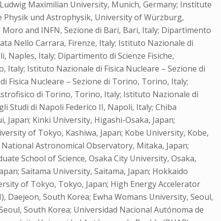
Ludwig Maximilian University, Munich, Germany; Institute
e Physik und Astrophysik, University of Würzburg,
do Moro and INFN, Sezione di Bari, Bari, Italy; Dipartimento
cata Nello Carrara, Firenze, Italy; Istituto Nazionale di
li, Naples, Italy; Dipartimento di Scienze Fisiche,
o, Italy; Istituto Nazionale di Fisica Nucleare – Sezione di
i Fisica Nucleare – Sezione di Torino, Torino, Italy;
trofisico di Torino, Torino, Italy; Istituto Nazionale di
i Studi di Napoli Federico II, Napoli, Italy; Chiba
i, Japan; Kinki University, Higashi-Osaka, Japan;
versity of Tokyo, Kashiwa, Japan; Kobe University, Kobe,
n; National Astronomical Observatory, Mitaka, Japan;
ate School of Science, Osaka City University, Osaka,
Japan; Saitama University, Saitama, Japan; Hokkaido
ersity of Tokyo, Tokyo, Japan; High Energy Accelerator
I), Daejeon, South Korea; Ewha Womans University, Seoul,
, Seoul, South Korea; Universidad Nacional Autónoma de