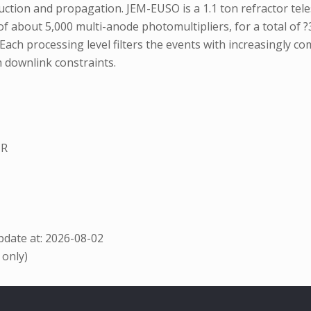
ction and propagation. JEM-EUSO is a 1.1 ton refractor tele
 about 5,000 multi-anode photomultipliers, for a total of ?3
s. Each processing level filters the events with increasingly
h downlink constraints.
CR
date at: 2026-08-02
 only)