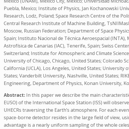
México (UNAM), Mexico City, Mexico; Universidad Michoa
Puebla, Mexico; Institute of Physics, Jan Kochanowski Univ
Research, Lodz, Poland; Space Research Centre of the Poli
Central Research Institute of Machine Building, TsNIIMas
Moscow, Russian Federation; Department of Space Physics, I
Spain; Instituto Nacional de Técnica Aeroespacial (INTA), M
Astrofísica de Canarias (IAC), Tenerife, Spain; Swiss Cent
Switzerland; Institute for Atmospheric and Climate Science,
University of Chicago, Chicago, United States; Colorado Sch
California (UCLA), Los Angeles, United States; Universit
States; Vanderbilt University, Nashville, United States; R
Engineering, Department of Physics, Konan University, K
Abstract:
In this paper we describe the main characteri
EUSO) of the International Space Station (ISS) will observ
UHECRs traversing the Earth’s atmosphere. For each event, 
space-borne detector resides in the large field of view, 
advantage is a nearly uniform sampling of the whole celest