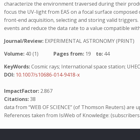
characterize the environment traversed during their produ
focus the UV-light from EAS on a focal surface composed of
front-end acquisition, selecting and storing valid trigger
events and reduce the data rate to a value compatible wit
Journal/Review:
EXPERIMENTAL ASTRONOMY (PRINT)
Volume:
40 (1)
Pages from:
19
to:
44
KeyWords:
Cosmic rays; International space station; UHE
DOI:
10.1007/s10686-014-9418-x
ImpactFactor:
2.867
Citations:
38
data from “WEB OF SCIENCE” (of Thomson Reuters) are up
References taken from IsiWeb of Knowledge: (subscribers