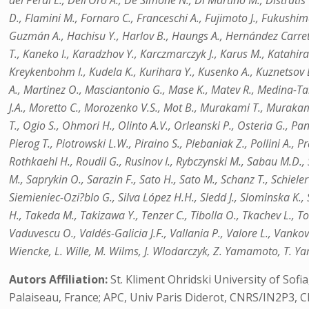
del Peral L., Dell’Oro A., De Simone N., Di Martino M., Distratis
D., Flamini M., Fornaro C., Franceschi A., Fujimoto J., Fukushi
Guzmán A., Hachisu Y., Harlov B., Haungs A., Hernández Carretero J
T., Kaneko I., Karadzhov Y., Karczmarczyk J., Karus M., Katahira 
Kreykenbohm I., Kudela K., Kurihara Y., Kusenko A., Kuznetsov E
A., Martinez O., Masciantonio G., Mase K., Matev R., Medina-T
J.A., Moretto C., Morozenko V.S., Mot B., Murakami T., Murak
T., Ogio S., Ohmori H., Olinto A.V., Orleanski P., Osteria G., Pan
Pierog T., Piotrowski L.W., Piraino S., Plebaniak Z., Pollini A., P
Rothkaehl H., Roudil G., Rusinov I., Rybczynski M., Sabau M.D.,
M., Saprykin O., Sarazin F., Sato H., Sato M., Schanz T., Schiele
Siemieniec-Ozi?blo G., Silva López H.H., Sledd J., Slominska K.,
H., Takeda M., Takizawa Y., Tenzer C., Tibolla O., Tkachev L., T
Vaduvescu O., Valdés-Galicia J.F., Vallania P., Valore L., Vankov
Wiencke, L. Wille, M. Wilms, J. Wlodarczyk, Z. Yamamoto, T. Yam
Autors Affiliation:
St. Kliment Ohridski University of Sof
Palaiseau, France; APC, Univ Paris Diderot, CNRS/IN2P3, CE