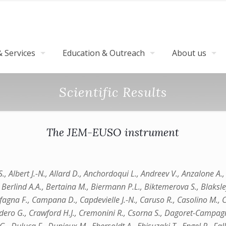
 Services
Education & Outreach
About us
Scientific Results
The JEM-EUSO instrument
Albert J.-N., Allard D., Anchordoqui L., Andreev V., Anzalone A., A
., Berlind A.A., Bertaina M., Biermann P.L., Biktemerova S., Blaksley 
gna F., Campana D., Capdevielle J.-N., Caruso R., Casolino M., Cas
rdero G., Crawford H.J., Cremonini R., Csorna S., Dagoret-Campagne 