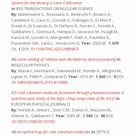
System for the Muon g-2 Laser Calibration
in
IEEE TRANSACTIONS ON NUCLEAR SCIENCE
By:
Mastroianni S., Anastasio A., Bedeschi F., Boiano A.,
Cantatore G., Cauz D., Corradi G., Dabagov S., Di Meo P.,
Driutti A., Di Sciascio G., Di Stefano R., Ferrari C., Fioretti A.,
Gabbanini C., Gioiosa A., Hampai D., Iacovacci M., Incagli M.,
Karuza M., Lusiani A., Marignetti F., Nath A., Pauletta G.,
Piacentino GM., Santi L., Venanzoni G.
Year:
2020 (IF.:
1.679
Cit.:
1
DOI:
10.1109/TNS.2020.2980967
)
46)
Laser cooling of rotation and vibration by optical pumping
in
MOLECULAR PHYSICS
By:
Manai I., Horchani R., Hamamda M., Fioretti A., Allegrini M.,
Lignier H., Pillet P., Comparat D.
Year:
2013 (IF.:
1.642
Cit.:
9
DOI:
10.1080/00268976.2013.813980
)
47)
Cold rubidium molecule formation through photoassociation: A
spectroscopic study of the 0(g)(-) long-range state of Rb-87(2)
in
EUROPEAN PHYSICAL JOURNAL D
By:
Fioretti A., Amiot C., Dion C.M., Dulieu O., Mazzoni M.,
Smirne G., Gabbanini C.
Year:
2001 (IF.:
1.583
Cit.:
60
DOI:
10.1007/s100530170165
)
48)
An optical trap for cold rubidium molecules
in
OPTICS