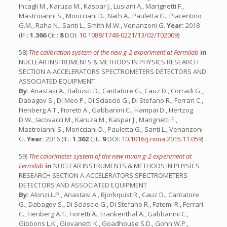
Incagli M., Karuza M., Kaspar J., Lusiani A., Marignetti F.,
Mastroianni S., Moricciani D., Nath A., Pauletta G., Piacentino
G.M., Raha N., Santi L., Smith M.W., Venanzoni G.
Year:
2018
(IF.:
1.366
Cit.:
8
DOI:
10.1088/1748-0221/13/02/T02009
)
58)
The calibration system of the new g-2 experiment at Fermilab
in
NUCLEAR INSTRUMENTS & METHODS IN PHYSICS RESEARCH
SECTION A-ACCELERATORS SPECTROMETERS DETECTORS AND
ASSOCIATED EQUIPMENT
By:
Anastasi A., Babusci D., Cantatore G., Cauz D., Corradi G.,
Dabagov S., Di Meo P., Di Sciascio G., Di Stefano R., Ferrari C.,
Fienberg A.T., Fioretti A., Gabbanini C., Hampai D., Hertzog
D.W., Iacovacci M., Karuza M., Kaspar J., Marignetti F.,
Mastroianni S., Moricciani D., Pauletta G., Santi L., Venanzoni
G.
Year:
2016 (IF.:
1.362
Cit.:
9
DOI:
10.1016/j.nima.2015.11.059
)
59)
The calorimeter system of the new muon g-2 experiment at
Fermilab
in
NUCLEAR INSTRUMENTS & METHODS IN PHYSICS
RESEARCH SECTION A-ACCELERATORS SPECTROMETERS
DETECTORS AND ASSOCIATED EQUIPMENT
By:
Alonzi L.P., Anastasi A., Bjorkquist R., Cauz D., Cantatore
G., Dabagov S., Di Sciascio G., Di Stefano R., Fatemi R., Ferrari
C., Fienberg A.T., Fioretti A., Frankenthal A., Gabbanini C.,
Gibbons L.K., Giovanetti K., Goadhouse S.D., Gohn W.P.,