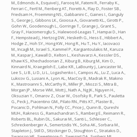
M., Edmonds A., Esquivel J., Farooq M., Fatemi R., Ferraby K.,
Ferrari C., Fertl M., Fienberg AT., Fioretti A., Flay D., Foster SB.,
Friedsam H., Froemming NS., Gabbanini C., Gaines I., Ganguly
S., George J., Gibbons LK., Gioiosa A., Giovanetti KL., Girotti P.,
Gohn W., Goodenough L., Gorringe T., Grange J., Grant S.,
Gray F., Haciomeroglu S., Halewood-Leagas T., Hampai D., Han
F., Hempstead J., Hertzog DW., Hesketh G., Hess E., Hibbert A.,
Hodge Z., Hoh SY., Hong KW., Hong R., Hu T., Hu Y., Iacovacci
M., Incagli M., Israel S., Kammel P., Kargiantoulakis M., Karuza
M., Kaspar J., Kawall D., Kelton L., Keshavarzi A., Kessler DS.,
Khaw KS., Khechadoorian Z., Kiburg B., Kiburg M., Kim O.,
Kinnaird N., Kraegeloh E., Labe KR., LaBounty J., Lancaster M.,
Lee S., Li B., Li D., Li L., Logashenko I., Campos AL., Lu Z., Luca A.,
Lukicov G., Lusiani A., Lyon AL., MacCoy B., Madrak R., Makino
K., Mastroianni S., McCarthy R., Miller JP., Miozzi S., Mitra B.,
Morgan JP., Morse WM., Mott J., Nath A., Ng JK., Nguyen H.,
Oksuzian Y., Omarov Z., Osar W., Osofsky R., Park S., Pauletta
G., Peck J., Piacentino GM., Pilato RN., Pitts KT., Plaster B.,
Pocanic D., Pohlman N., Polly CC., Price J., Quinn B., Qureshi
MUH., Rakness G., Ramachandran S., Ramberg E., Reimann R.,
Roberts BL., Rubin DL., Sakurai M., Santi L., Schlesier C.,
Schreckenberger A., Semertzidis YK., Soha AK., Sorbara M.,
Stapleton J., Still D., Sttzckinger D., Stoughton C., Stratakis D.,
Swanson HE., Sweetmore G., Sweigart DA., Syphers MJ.,