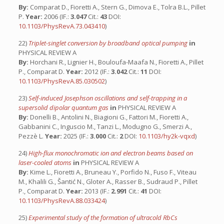
By:
Comparat D., Fioretti A., Stern G., Dimova E., Tolra B.L., Pillet
P.
Year:
2006 (IF.:
3.047
Cit.:
43
DOI:
10.1103/PhysRevA.73.043410
)
22)
Triplet-singlet conversion by broadband optical pumping
in
PHYSICAL REVIEW A
By:
Horchani R., Lignier H., Bouloufa-Maafa N., Fioretti A., Pillet
P., Comparat D.
Year:
2012 (IF.:
3.042
Cit.:
11
DOI:
10.1103/PhysRevA.85.030502
)
23)
Self-induced Josephson oscillations and self-trapping in a
supersolid dipolar quantum gas
in
PHYSICAL REVIEW A
By:
Donelli B., Antolini N., Biagioni G., Fattori M., Fioretti A.,
Gabbanini C., Inguscio M., Tanzi L., Modugno G., Smerzi A.,
Pezzè L.
Year:
2025 (IF.:
3.000
Cit.:
2
DOI:
10.1103/hy2k-vqxd
)
24)
High-flux monochromatic ion and electron beams based on
laser-cooled atoms
in
PHYSICAL REVIEW A
By:
Kime L., Fioretti A., Bruneau Y., Porfido N., Fuso F., Viteau
M., Khalili G., Šantić N., Gloter A., Rasser B., Sudraud P., Pillet
P., Comparat D.
Year:
2013 (IF.:
2.991
Cit.:
41
DOI:
10.1103/PhysRevA.88.033424
)
25)
Experimental study of the formation of ultracold RbCs