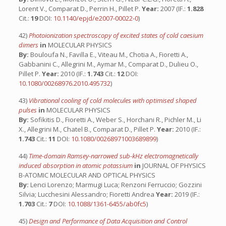
Lorent V., Comparat D., Perrin H., Pillet P.
Year:
2007 (IF.:
1.828
Cit.:
19
DOI:
10.1140/epjd/e2007-00022-0
)
42)
Photoionization spectroscopy of excited states of cold caesium
dimers
in
MOLECULAR PHYSICS
By:
Bouloufa N., Favilla E., Viteau M., Chotia A., Fioretti A.,
Gabbanini C., Allegrini M., Aymar M., Comparat D., Dulieu O.,
Pillet P.
Year:
2010 (IF.:
1.743
Cit.:
12
DOI:
10.1080/00268976.2010.495732
)
43)
Vibrational cooling of cold molecules with optimised shaped
pulses
in
MOLECULAR PHYSICS
By:
Sofikitis D., Fioretti A., Weber S., Horchani R., Pichler M., Li
X., Allegrini M., Chatel B., Comparat D., Pillet P.
Year:
2010 (IF.:
1.743
Cit.:
11
DOI:
10.1080/00268971003689899
)
44)
Time-domain Ramsey-narrowed sub-kHz electromagnetically
induced absorption in atomic potassium
in
JOURNAL OF PHYSICS
B-ATOMIC MOLECULAR AND OPTICAL PHYSICS
By:
Lenci Lorenzo; Marmugi Luca; Renzoni Ferruccio; Gozzini
Silvia; Lucchesini Alessandro; Fioretti Andrea
Year:
2019 (IF.:
1.703
Cit.:
7
DOI:
10.1088/1361-6455/ab0fc5
)
45)
Design and Performance of Data Acquisition and Control