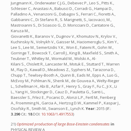
Jungmann K., Onderwater C.J.G., Debevec P., Leo S., Pitts K.,
Schlesier C., Anastasi A., Babusci D., Corradi G., Hampai D.,
Palladino A., Venanzoni G., Dabagov S., Ferrari C., Fioretti A.,
Gabbanini C., Di Stefano R., S. Marignetti, S., Iacovacci, M.,
Mastroianni S., Di Sciascio G., D. Moricciani D., Cantatore G.,
Karuza M.,
Giovanetti K., Baranov V., Duginov V., Khomutov N., Krylov V.,
Kuchinskiy N., Volnykh V., Gaisser M., Haciomeroglu S., Kim Y.,
Lee S., Lee M., Semertzidis Y.K., Won E., Fatemi R., Gohn W.,
Gorringe T., Bowcock T., Carroll J., King B., Maxfield S., Smith A.,
Teubner T., Whitley M., Wormald M., Wolski A., Al-
Kilani S., Chislett R., Lancaster M., Motuk E., Stuttard T., Warren
M., Flay D., Kawall D., Meadows Z., Syphers M., Tarazona D.,
Chupp T., Tewlsey-Booth A., Quinn B., Eads M., Epps A., Luo G.,
McEvoy M., Pohlman N., Shenk M., de Gouvea A., Welty-Rieger
L., Schellman H., Abi B., Azfar F., Henry S., Gray F., Fu C., Ji X., Li
L., Yang H., Stockinger D., Cauz D., Pauletta G., Santi L.,
Baessler S., Frlez E., Pocanic D., Alonzi L.P., Fertl M., Fienberg
A., Froemming N., Garcia A., Hertzog D.W., Kammel P., Kaspar J.,
Osofsky R., Smith M., Swanson E., Lynch K.
Year:
2015 (IF.:
3.290
Cit.:
18
DOI:
10.1063/1.4917553
)
21)
Optimized production of large Bose-Einstein condensates
in
PHYSICAL REVIEW A