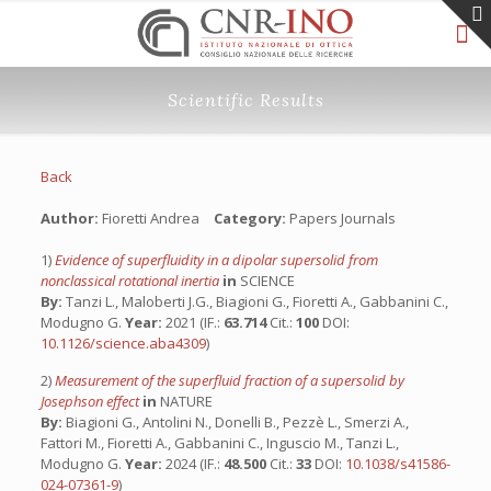
Scientific Results
Back
Author:
Fioretti Andrea
Category:
Papers Journals
1)
Evidence of superfluidity in a dipolar supersolid from
nonclassical rotational inertia
in
SCIENCE
By:
Tanzi L., Maloberti J.G., Biagioni G., Fioretti A., Gabbanini C.,
Modugno G.
Year:
2021 (IF.:
63.714
Cit.:
100
DOI:
10.1126/science.aba4309
)
2)
Measurement of the superfluid fraction of a supersolid by
Josephson effect
in
NATURE
By:
Biagioni G., Antolini N., Donelli B., Pezzè L., Smerzi A.,
Fattori M., Fioretti A., Gabbanini C., Inguscio M., Tanzi L.,
Modugno G.
Year:
2024 (IF.:
48.500
Cit.:
33
DOI:
10.1038/s41586-
024-07361-9
)