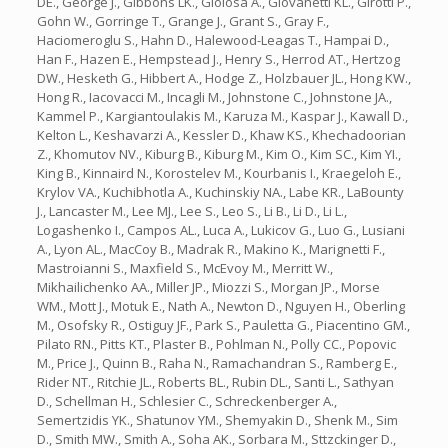
DE., George J., Gibbons LK., Gioiosa A., Giovanetti KL., Girotti P.,
Gohn W., Gorringe T., Grange J., Grant S., Gray F.,
Haciomeroglu S., Hahn D., Halewood-Leagas T., Hampai D.,
Han F., Hazen E., Hempstead J., Henry S., Herrod AT., Hertzog
DW., Hesketh G., Hibbert A., Hodge Z., Holzbauer JL., Hong KW.,
Hong R., Iacovacci M., Incagli M., Johnstone C., Johnstone JA.,
Kammel P., Kargiantoulakis M., Karuza M., Kaspar J., Kawall D.,
Kelton L., Keshavarzi A., Kessler D., Khaw KS., Khechadoorian
Z., Khomutov NV., Kiburg B., Kiburg M., Kim O., Kim SC., Kim YI.,
King B., Kinnaird N., Korostelev M., Kourbanis I., Kraegeloh E.,
Krylov VA., Kuchibhotla A., Kuchinskiy NA., Labe KR., LaBounty
J., Lancaster M., Lee MJ., Lee S., Leo S., Li B., Li D., Li L.,
Logashenko I., Campos AL., Luca A., Lukicov G., Luo G., Lusiani
A., Lyon AL., MacCoy B., Madrak R., Makino K., Marignetti F.,
Mastroianni S., Maxfield S., McEvoy M., Merritt W.,
Mikhailichenko AA., Miller JP., Miozzi S., Morgan JP., Morse
WM., Mott J., Motuk E., Nath A., Newton D., Nguyen H., Oberling
M., Osofsky R., Ostiguy JF., Park S., Pauletta G., Piacentino GM.,
Pilato RN., Pitts KT., Plaster B., Pohlman N., Polly CC., Popovic
M., Price J., Quinn B., Raha N., Ramachandran S., Ramberg E.,
Rider NT., Ritchie JL., Roberts BL., Rubin DL., Santi L., Sathyan
D., Schellman H., Schlesier C., Schreckenberger A.,
Semertzidis YK., Shatunov YM., Shemyakin D., Shenk M., Sim
D., Smith MW., Smith A., Soha AK., Sorbara M., Sttzckinger D.,