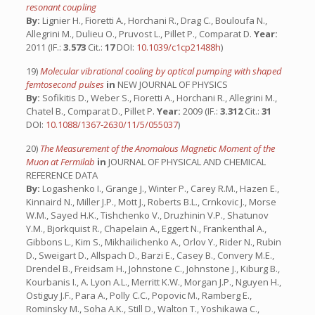
resonant coupling
By:
Lignier H., Fioretti A., Horchani R., Drag C., Bouloufa N.,
Allegrini M., Dulieu O., Pruvost L., Pillet P., Comparat D.
Year:
2011 (IF.:
3.573
Cit.:
17
DOI:
10.1039/c1cp21488h
)
19)
Molecular vibrational cooling by optical pumping with shaped
femtosecond pulses
in
NEW JOURNAL OF PHYSICS
By:
Sofikitis D., Weber S., Fioretti A., Horchani R., Allegrini M.,
Chatel B., Comparat D., Pillet P.
Year:
2009 (IF.:
3.312
Cit.:
31
DOI:
10.1088/1367-2630/11/5/055037
)
20)
The Measurement of the Anomalous Magnetic Moment of the
Muon at Fermilab
in
JOURNAL OF PHYSICAL AND CHEMICAL
REFERENCE DATA
By:
Logashenko I., Grange J., Winter P., Carey R.M., Hazen E.,
Kinnaird N., Miller J.P., Mott J., Roberts B.L., Crnkovic J., Morse
W.M., Sayed H.K., Tishchenko V., Druzhinin V.P., Shatunov
Y.M., Bjorkquist R., Chapelain A., Eggert N., Frankenthal A.,
Gibbons L., Kim S., Mikhailichenko A., Orlov Y., Rider N., Rubin
D., Sweigart D., Allspach D., Barzi E., Casey B., Convery M.E.,
Drendel B., Freidsam H., Johnstone C., Johnstone J., Kiburg B.,
Kourbanis I., A. Lyon A.L., Merritt K.W., Morgan J.P., Nguyen H.,
Ostiguy J.F., Para A., Polly C.C., Popovic M., Ramberg E.,
Rominsky M., Soha A.K., Still D., Walton T., Yoshikawa C.,