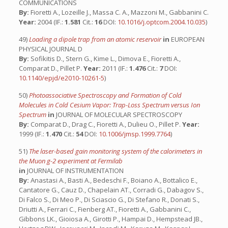
COMMUNICATIONS
By:
Fioretti A., Lozeille J., Massa C. A., Mazzoni M., Gabbanini C.
Year:
2004 (IF.:
1.581
Cit.:
16
DOI:
10.1016/j.optcom.2004.10.035
)
49)
Loading a dipole trap from an atomic reservoir
in
EUROPEAN
PHYSICAL JOURNAL D
By:
Sofikitis D., Stern G., Kime L., Dimova E., Fioretti A.,
Comparat D., Pillet P.
Year:
2011 (IF.:
1.476
Cit.:
7
DOI:
10.1140/epjd/e2010-10261-5
)
50)
Photoassociative Spectroscopy and Formation of Cold
Molecules in Cold Cesium Vapor: Trap-Loss Spectrum versus Ion
Spectrum
in
JOURNAL OF MOLECULAR SPECTROSCOPY
By:
Comparat D., Drag C., Fioretti A., Dulieu O., Pillet P.
Year:
1999 (IF.:
1.470
Cit.:
54
DOI:
10.1006/jmsp.1999.7764
)
51)
The laser-based gain monitoring system of the calorimeters in
the Muon g-2 experiment at Fermilab
in
JOURNAL OF INSTRUMENTATION
By:
Anastasi A., Basti A., Bedeschi F., Boiano A., Bottalico E.,
Cantatore G., Cauz D., Chapelain AT., Corradi G., Dabagov S.,
Di Falco S., Di Meo P., Di Sciascio G., Di Stefano R., Donati S.,
Driutti A., Ferrari C., Fienberg AT., Fioretti A., Gabbanini C.,
Gibbons LK., Gioiosa A., Girotti P., Hampai D., Hempstead JB.,