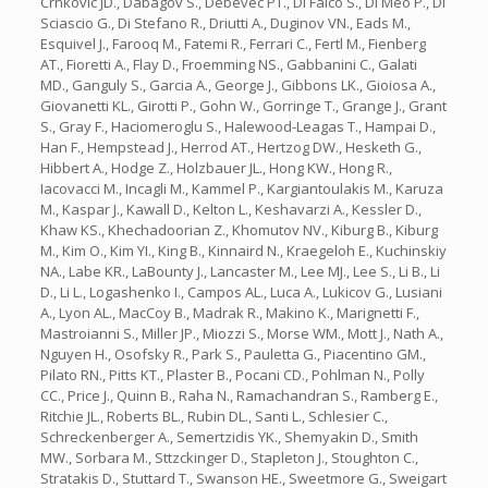
Crnkovic JD., Dabagov S., Debevec PT., Di Falco S., Di Meo P., Di
Sciascio G., Di Stefano R., Driutti A., Duginov VN., Eads M.,
Esquivel J., Farooq M., Fatemi R., Ferrari C., Fertl M., Fienberg
AT., Fioretti A., Flay D., Froemming NS., Gabbanini C., Galati
MD., Ganguly S., Garcia A., George J., Gibbons LK., Gioiosa A.,
Giovanetti KL., Girotti P., Gohn W., Gorringe T., Grange J., Grant
S., Gray F., Haciomeroglu S., Halewood-Leagas T., Hampai D.,
Han F., Hempstead J., Herrod AT., Hertzog DW., Hesketh G.,
Hibbert A., Hodge Z., Holzbauer JL., Hong KW., Hong R.,
Iacovacci M., Incagli M., Kammel P., Kargiantoulakis M., Karuza
M., Kaspar J., Kawall D., Kelton L., Keshavarzi A., Kessler D.,
Khaw KS., Khechadoorian Z., Khomutov NV., Kiburg B., Kiburg
M., Kim O., Kim YI., King B., Kinnaird N., Kraegeloh E., Kuchinskiy
NA., Labe KR., LaBounty J., Lancaster M., Lee MJ., Lee S., Li B., Li
D., Li L., Logashenko I., Campos AL., Luca A., Lukicov G., Lusiani
A., Lyon AL., MacCoy B., Madrak R., Makino K., Marignetti F.,
Mastroianni S., Miller JP., Miozzi S., Morse WM., Mott J., Nath A.,
Nguyen H., Osofsky R., Park S., Pauletta G., Piacentino GM.,
Pilato RN., Pitts KT., Plaster B., Pocani CD., Pohlman N., Polly
CC., Price J., Quinn B., Raha N., Ramachandran S., Ramberg E.,
Ritchie JL., Roberts BL., Rubin DL., Santi L., Schlesier C.,
Schreckenberger A., Semertzidis YK., Shemyakin D., Smith
MW., Sorbara M., Sttzckinger D., Stapleton J., Stoughton C.,
Stratakis D., Stuttard T., Swanson HE., Sweetmore G., Sweigart