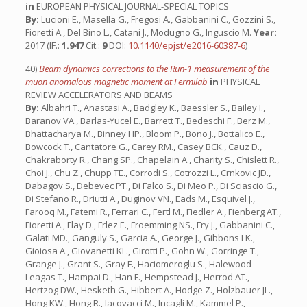
in
EUROPEAN PHYSICAL JOURNAL-SPECIAL TOPICS
By:
Lucioni E., Masella G., Fregosi A., Gabbanini C., Gozzini S.,
Fioretti A., Del Bino L., Catani J., Modugno G., Inguscio M.
Year:
2017 (IF.:
1.947
Cit.:
9
DOI:
10.1140/epjst/e2016-60387-6
)
40)
Beam dynamics corrections to the Run-1 measurement of the
muon anomalous magnetic moment at Fermilab
in
PHYSICAL
REVIEW ACCELERATORS AND BEAMS
By:
Albahri T., Anastasi A., Badgley K., Baessler S., Bailey I.,
Baranov VA., Barlas-Yucel E., Barrett T., Bedeschi F., Berz M.,
Bhattacharya M., Binney HP., Bloom P., Bono J., Bottalico E.,
Bowcock T., Cantatore G., Carey RM., Casey BCK., Cauz D.,
Chakraborty R., Chang SP., Chapelain A., Charity S., Chislett R.,
Choi J., Chu Z., Chupp TE., Corrodi S., Cotrozzi L., Crnkovic JD.,
Dabagov S., Debevec PT., Di Falco S., Di Meo P., Di Sciascio G.,
Di Stefano R., Driutti A., Duginov VN., Eads M., Esquivel J.,
Farooq M., Fatemi R., Ferrari C., Fertl M., Fiedler A., Fienberg AT.,
Fioretti A., Flay D., Frlez E., Froemming NS., Fry J., Gabbanini C.,
Galati MD., Ganguly S., Garcia A., George J., Gibbons LK.,
Gioiosa A., Giovanetti KL., Girotti P., Gohn W., Gorringe T.,
Grange J., Grant S., Gray F., Haciomeroglu S., Halewood-
Leagas T., Hampai D., Han F., Hempstead J., Herrod AT.,
Hertzog DW., Hesketh G., Hibbert A., Hodge Z., Holzbauer JL.,
Hong KW., Hong R., Iacovacci M., Incagli M., Kammel P.,