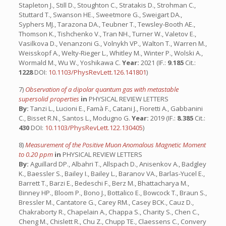
Stapleton J., Still D., Stoughton C., Stratakis D., Strohman C.,
Stuttard T., Swanson HE., Sweetmore G., Sweigart DA.,
Syphers MJ., Tarazona DA., Teubner T., Tewsley-Booth AE.,
Thomson K., Tishchenko V., Tran NH., Turner W., Valetov E.,
Vasilkova D., Venanzoni G., Volnykh VP., Walton T., Warren M.,
Weisskopf A., Welty-Rieger L., Whitley M., Winter P., Wolski A.,
Wormald M., Wu W., Yoshikawa C.
Year:
2021 (IF.:
9.185
Cit.:
1228
DOI:
10.1103/PhysRevLett.126.141801
)
7)
Observation of a dipolar quantum gas with metastable
supersolid properties
in
PHYSICAL REVIEW LETTERS
By:
Tanzi L., Lucioni E., Famà F., Catani J., Fioretti A., Gabbanini
C., Bisset R.N., Santos L., Modugno G.
Year:
2019 (IF.:
8.385
Cit.:
430
DOI:
10.1103/PhysRevLett.122.130405
)
8)
Measurement of the Positive Muon Anomalous Magnetic Moment
to 0.20 ppm
in
PHYSICAL REVIEW LETTERS
By:
Aguillard DP., Albahri T., Allspach D., Anisenkov A., Badgley
K., Baessler S., Bailey I., Bailey L., Baranov VA., Barlas-Yucel E.,
Barrett T., Barzi E., Bedeschi F., Berz M., Bhattacharya M.,
Binney HP., Bloom P., Bono J., Bottalico E., Bowcock T., Braun S.,
Bressler M., Cantatore G., Carey RM., Casey BCK., Cauz D.,
Chakraborty R., Chapelain A., Chappa S., Charity S., Chen C.,
Cheng M., Chislett R., Chu Z., Chupp TE., Claessens C., Convery