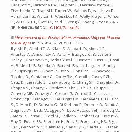
Takeuchi Y., Tarazona DA., Teubner T., Tewsley-Booth AE.,
Tishchenko V., Tran NH., Turner W., Valetov E., Vasilkova D.,
Venanzoni G., Walton T., Weisskopf A., Welty-Rieger L., Winter
P., Wu Y., Yu B., Yucel M., Zaid E., Zeng Y., Zhang C.
Year:
2025
(IF.:
9.400
Cit.:
36
DOI:
10.1103/7clf-sm2v
)
6)
Measurement of the Positive Muon Anomalous Magnetic Moment
to 0.46 ppm
in
PHYSICAL REVIEW LETTERS
By:
Abi B., Albahri T., Al-Kilani S., Allspach D., Alonzi LP.,
Anastasi A., Anisenkov A., Azfar F., Badgley K., Baessler S.,
Bailey I., Baranov VA., Barlas-Yucel E., Barrett T., Barzi E., Basti
A., Bedeschi F., Behnke A., Berz M., Bhattacharya M., Binney
HP., Bjorkquist R., Bloom P., Bono J., Bottalico E., Bowcock T.,
Boyden D., Cantatore G., Carey RM., Carroll J., Casey BCK.,
Cauz D., Ceravolo S., Chakraborty R., Chang SP., Chapelain A.,
Chappa S., Charity S., Chislett R., Choi J., Chu Z., Chupp TE.,
Convery ME., Conway A., Corradi G., Corrodi S., Cotrozzi L.,
Crnkovic JD., Dabagov S., De Lurgio PM., Debevec PT., Di Falco
S., Di Meo P., Di Sciascio G., Di Stefano R., Drendel B., Driutti A.,
Duginov VN., Eads M., Eggert N., Epps A., Esquivel J., Farooq M.,
Fatemi R., Ferrari C., Fertl M., Fiedler A., Fienberg AT., Fioretti A.,
Flay D., Foster SB., Friedsam H., Frlez E., Froemming NS., Fry J.,
Fu C., Gabbanini C., Galati MD., Ganguly S., Garcia A., Gastler