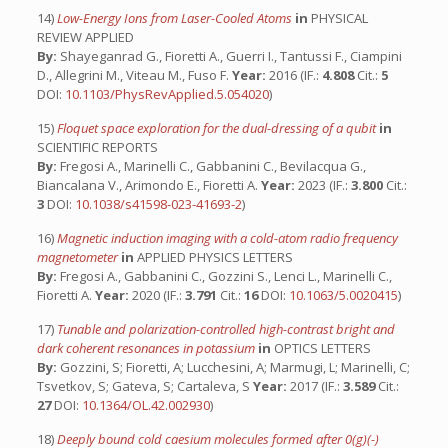
14)
Low-Energy Ions from Laser-Cooled Atoms
in
PHYSICAL
REVIEW APPLIED
By:
Shayeganrad G., Fioretti A., Guerri I., Tantussi F., Ciampini
D., Allegrini M., Viteau M., Fuso F.
Year:
2016 (IF.:
4.808
Cit.:
5
DOI:
10.1103/PhysRevApplied.5.054020
)
15)
Floquet space exploration for the dual-dressing of a qubit
in
SCIENTIFIC REPORTS
By:
Fregosi A., Marinelli C., Gabbanini C., Bevilacqua G.,
Biancalana V., Arimondo E., Fioretti A.
Year:
2023 (IF.:
3.800
Cit.:
3
DOI:
10.1038/s41598-023-41693-2
)
16)
Magnetic induction imaging with a cold-atom radio frequency
magnetometer
in
APPLIED PHYSICS LETTERS
By:
Fregosi A., Gabbanini C., Gozzini S., Lenci L., Marinelli C.,
Fioretti A.
Year:
2020 (IF.:
3.791
Cit.:
16
DOI:
10.1063/5.0020415
)
17)
Tunable and polarization-controlled high-contrast bright and
dark coherent resonances in potassium
in
OPTICS LETTERS
By:
Gozzini, S; Fioretti, A; Lucchesini, A; Marmugi, L; Marinelli, C;
Tsvetkov, S; Gateva, S; Cartaleva, S
Year:
2017 (IF.:
3.589
Cit.:
27
DOI:
10.1364/OL.42.002930
)
18)
Deeply bound cold caesium molecules formed after 0(g)(-)