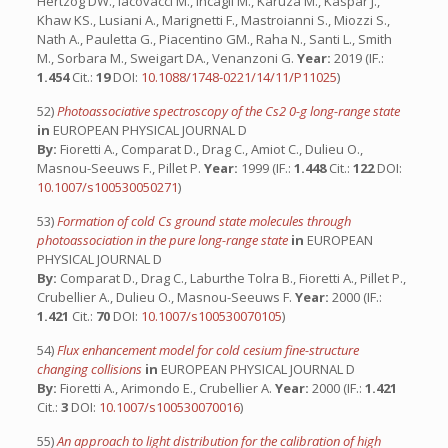
Hertzog DW., Iacovacci M., Incagli M., Karuza M., Kaspar J.,
Khaw KS., Lusiani A., Marignetti F., Mastroianni S., Miozzi S.,
Nath A., Pauletta G., Piacentino GM., Raha N., Santi L., Smith
M., Sorbara M., Sweigart DA., Venanzoni G.
Year:
2019 (IF.:
1.454
Cit.:
19
DOI:
10.1088/1748-0221/14/11/P11025
)
52)
Photoassociative spectroscopy of the Cs2 0-g long-range state
in
EUROPEAN PHYSICAL JOURNAL D
By:
Fioretti A., Comparat D., Drag C., Amiot C., Dulieu O.,
Masnou-Seeuws F., Pillet P.
Year:
1999 (IF.:
1.448
Cit.:
122
DOI:
10.1007/s100530050271
)
53)
Formation of cold Cs ground state molecules through
photoassociation in the pure long-range state
in
EUROPEAN
PHYSICAL JOURNAL D
By:
Comparat D., Drag C., Laburthe Tolra B., Fioretti A., Pillet P.,
Crubellier A., Dulieu O., Masnou-Seeuws F.
Year:
2000 (IF.:
1.421
Cit.:
70
DOI:
10.1007/s100530070105
)
54)
Flux enhancement model for cold cesium fine-structure
changing collisions
in
EUROPEAN PHYSICAL JOURNAL D
By:
Fioretti A., Arimondo E., Crubellier A.
Year:
2000 (IF.:
1.421
Cit.:
3
DOI:
10.1007/s100530070016
)
55)
An approach to light distribution for the calibration of high