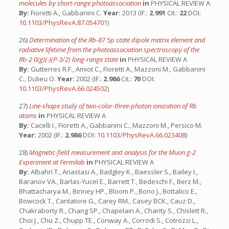
molecules by short-range photoassociation
in
PHYSICAL REVIEW A
By:
Fioretti A., Gabbanini C.
Year:
2013 (IF.:
2.991
Cit.:
22
DOI:
10.1103/PhysRevA.87.054701
)
26)
Determination of the Rb-87 5p state dipole matrix element and
radiative lifetime from the photoassociation spectroscopy of the
Rb-2 0(g)(-)(P-3/2) long-range state
in
PHYSICAL REVIEW A
By:
Gutterres R.F., Amiot C., Fioretti A., Mazzoni M., Gabbanini
C., Dulieu O.
Year:
2002 (IF.:
2.986
Cit.:
70
DOI:
10.1103/PhysRevA.66.024502
)
27)
Line-shape study of two-color-three-photon ionization of Rb
atoms
in
PHYSICAL REVIEW A
By:
Cacelli I., Fioretti A., Gabbanini C., Mazzoni M., Persico M.
Year:
2002 (IF.:
2.986
DOI:
10.1103/PhysRevA.66.023408
)
28)
Magnetic-field measurement and analysis for the Muon g-2
Experiment at Fermilab
in
PHYSICAL REVIEW A
By:
Albahri T., Anastasi A., Badgley K., Baessler S., Bailey I.,
Baranov VA., Barlas-Yucel E., Barrett T., Bedeschi F., Berz M.,
Bhattacharya M., Binney HP., Bloom P., Bono J., Bottalico E.,
Bowcock T., Cantatore G., Carey RM., Casey BCK., Cauz D.,
Chakraborty R., Chang SP., Chapelain A., Charity S., Chislett R.,
Choi J., Chu Z., Chupp TE., Conway A., Corrodi S., Cotrozzi L.,