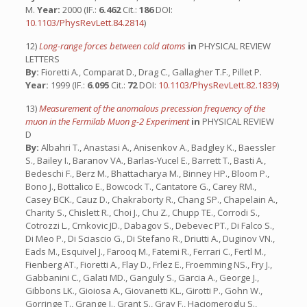
M.
Year:
2000 (IF.:
6.462
Cit.:
186
DOI:
10.1103/PhysRevLett.84.2814
)
12)
Long-range forces between cold atoms
in
PHYSICAL REVIEW
LETTERS
By:
Fioretti A., Comparat D., Drag C., Gallagher T.F., Pillet P.
Year:
1999 (IF.:
6.095
Cit.:
72
DOI:
10.1103/PhysRevLett.82.1839
)
13)
Measurement of the anomalous precession frequency of the
muon in the Fermilab Muon g-2 Experiment
in
PHYSICAL REVIEW
D
By:
Albahri T., Anastasi A., Anisenkov A., Badgley K., Baessler
S., Bailey I., Baranov VA., Barlas-Yucel E., Barrett T., Basti A.,
Bedeschi F., Berz M., Bhattacharya M., Binney HP., Bloom P.,
Bono J., Bottalico E., Bowcock T., Cantatore G., Carey RM.,
Casey BCK., Cauz D., Chakraborty R., Chang SP., Chapelain A.,
Charity S., Chislett R., Choi J., Chu Z., Chupp TE., Corrodi S.,
Cotrozzi L., Crnkovic JD., Dabagov S., Debevec PT., Di Falco S.,
Di Meo P., Di Sciascio G., Di Stefano R., Driutti A., Duginov VN.,
Eads M., Esquivel J., Farooq M., Fatemi R., Ferrari C., Fertl M.,
Fienberg AT., Fioretti A., Flay D., Frlez E., Froemming NS., Fry J.,
Gabbanini C., Galati MD., Ganguly S., Garcia A., George J.,
Gibbons LK., Gioiosa A., Giovanetti KL., Girotti P., Gohn W.,
Gorringe T., Grange J., Grant S., Gray F., Haciomeroglu S.,