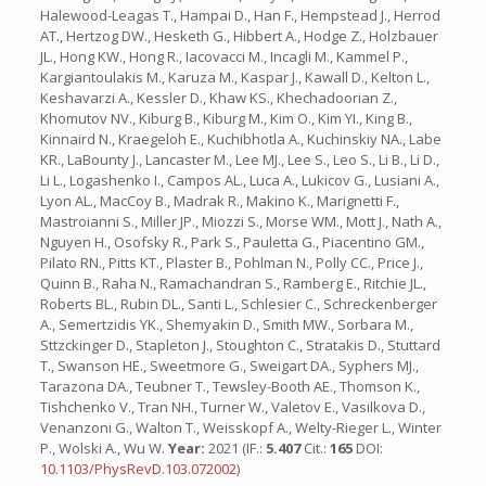
Halewood-Leagas T., Hampai D., Han F., Hempstead J., Herrod
AT., Hertzog DW., Hesketh G., Hibbert A., Hodge Z., Holzbauer
JL., Hong KW., Hong R., Iacovacci M., Incagli M., Kammel P.,
Kargiantoulakis M., Karuza M., Kaspar J., Kawall D., Kelton L.,
Keshavarzi A., Kessler D., Khaw KS., Khechadoorian Z.,
Khomutov NV., Kiburg B., Kiburg M., Kim O., Kim YI., King B.,
Kinnaird N., Kraegeloh E., Kuchibhotla A., Kuchinskiy NA., Labe
KR., LaBounty J., Lancaster M., Lee MJ., Lee S., Leo S., Li B., Li D.,
Li L., Logashenko I., Campos AL., Luca A., Lukicov G., Lusiani A.,
Lyon AL., MacCoy B., Madrak R., Makino K., Marignetti F.,
Mastroianni S., Miller JP., Miozzi S., Morse WM., Mott J., Nath A.,
Nguyen H., Osofsky R., Park S., Pauletta G., Piacentino GM.,
Pilato RN., Pitts KT., Plaster B., Pohlman N., Polly CC., Price J.,
Quinn B., Raha N., Ramachandran S., Ramberg E., Ritchie JL.,
Roberts BL., Rubin DL., Santi L., Schlesier C., Schreckenberger
A., Semertzidis YK., Shemyakin D., Smith MW., Sorbara M.,
Sttzckinger D., Stapleton J., Stoughton C., Stratakis D., Stuttard
T., Swanson HE., Sweetmore G., Sweigart DA., Syphers MJ.,
Tarazona DA., Teubner T., Tewsley-Booth AE., Thomson K.,
Tishchenko V., Tran NH., Turner W., Valetov E., Vasilkova D.,
Venanzoni G., Walton T., Weisskopf A., Welty-Rieger L., Winter
P., Wolski A., Wu W.
Year:
2021 (IF.:
5.407
Cit.:
165
DOI:
10.1103/PhysRevD.103.072002
)