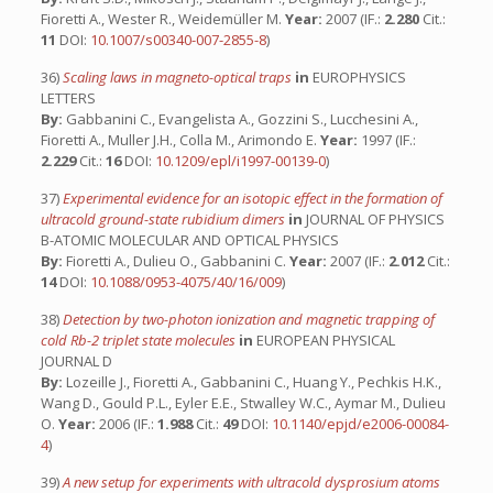
Fioretti A., Wester R., Weidemüller M.
Year:
2007 (IF.:
2.280
Cit.:
11
DOI:
10.1007/s00340-007-2855-8
)
36)
Scaling laws in magneto-optical traps
in
EUROPHYSICS
LETTERS
By:
Gabbanini C., Evangelista A., Gozzini S., Lucchesini A.,
Fioretti A., Muller J.H., Colla M., Arimondo E.
Year:
1997 (IF.:
2.229
Cit.:
16
DOI:
10.1209/epl/i1997-00139-0
)
37)
Experimental evidence for an isotopic effect in the formation of
ultracold ground-state rubidium dimers
in
JOURNAL OF PHYSICS
B-ATOMIC MOLECULAR AND OPTICAL PHYSICS
By:
Fioretti A., Dulieu O., Gabbanini C.
Year:
2007 (IF.:
2.012
Cit.:
14
DOI:
10.1088/0953-4075/40/16/009
)
38)
Detection by two-photon ionization and magnetic trapping of
cold Rb-2 triplet state molecules
in
EUROPEAN PHYSICAL
JOURNAL D
By:
Lozeille J., Fioretti A., Gabbanini C., Huang Y., Pechkis H.K.,
Wang D., Gould P.L., Eyler E.E., Stwalley W.C., Aymar M., Dulieu
O.
Year:
2006 (IF.:
1.988
Cit.:
49
DOI:
10.1140/epjd/e2006-00084-
4
)
39)
A new setup for experiments with ultracold dysprosium atoms