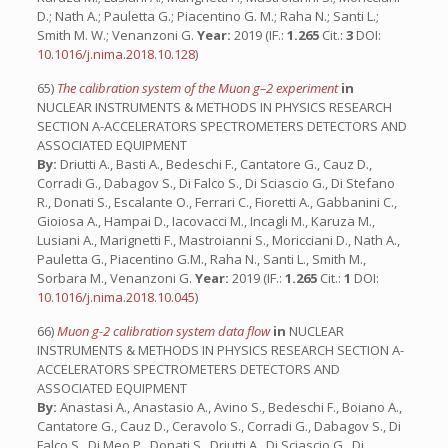
D.; Nath A.; Pauletta G.; Piacentino G. M.; Raha N.; Santi L.;
Smith M. W.; Venanzoni G.
Year:
2019 (IF.:
1.265
Cit.:
3
DOI:
10.1016/j.nima.2018.10.128
)
65)
The calibration system of the Muon g–2 experiment
in
NUCLEAR INSTRUMENTS & METHODS IN PHYSICS RESEARCH
SECTION A-ACCELERATORS SPECTROMETERS DETECTORS AND
ASSOCIATED EQUIPMENT
By:
Driutti A., Basti A., Bedeschi F., Cantatore G., Cauz D.,
Corradi G., Dabagov S., Di Falco S., Di Sciascio G., Di Stefano
R., Donati S., Escalante O., Ferrari C., Fioretti A., Gabbanini C.,
Gioiosa A., Hampai D., Iacovacci M., Incagli M., Karuza M.,
Lusiani A., Marignetti F., Mastroianni S., Moricciani D., Nath A.,
Pauletta G., Piacentino G.M., Raha N., Santi L., Smith M.,
Sorbara M., Venanzoni G.
Year:
2019 (IF.:
1.265
Cit.:
1
DOI:
10.1016/j.nima.2018.10.045
)
66)
Muon g-2 calibration system data flow
in
NUCLEAR
INSTRUMENTS & METHODS IN PHYSICS RESEARCH SECTION A-
ACCELERATORS SPECTROMETERS DETECTORS AND
ASSOCIATED EQUIPMENT
By:
Anastasi A., Anastasio A., Avino S., Bedeschi F., Boiano A.,
Cantatore G., Cauz D., Ceravolo S., Corradi G., Dabagov S., Di
Falco S., Di Meo P., Donati S., Driutti A., Di Sciascio G., Di