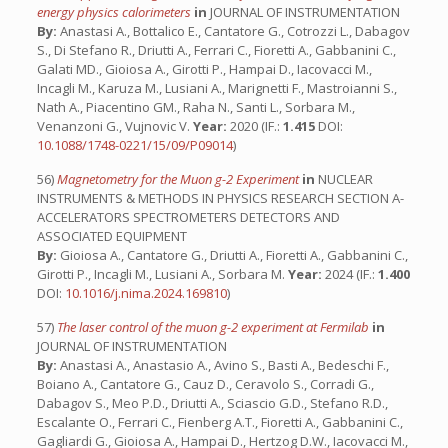
energy physics calorimeters
in
JOURNAL OF INSTRUMENTATION
By:
Anastasi A., Bottalico E., Cantatore G., Cotrozzi L., Dabagov
S., Di Stefano R., Driutti A., Ferrari C., Fioretti A., Gabbanini C.,
Galati MD., Gioiosa A., Girotti P., Hampai D., Iacovacci M.,
Incagli M., Karuza M., Lusiani A., Marignetti F., Mastroianni S.,
Nath A., Piacentino GM., Raha N., Santi L., Sorbara M.,
Venanzoni G., Vujnovic V.
Year:
2020 (IF.:
1.415
DOI:
10.1088/1748-0221/15/09/P09014
)
56)
Magnetometry for the Muon g-2 Experiment
in
NUCLEAR
INSTRUMENTS & METHODS IN PHYSICS RESEARCH SECTION A-
ACCELERATORS SPECTROMETERS DETECTORS AND
ASSOCIATED EQUIPMENT
By:
Gioiosa A., Cantatore G., Driutti A., Fioretti A., Gabbanini C.,
Girotti P., Incagli M., Lusiani A., Sorbara M.
Year:
2024 (IF.:
1.400
DOI:
10.1016/j.nima.2024.169810
)
57)
The laser control of the muon g-2 experiment at Fermilab
in
JOURNAL OF INSTRUMENTATION
By:
Anastasi A., Anastasio A., Avino S., Basti A., Bedeschi F.,
Boiano A., Cantatore G., Cauz D., Ceravolo S., Corradi G.,
Dabagov S., Meo P.D., Driutti A., Sciascio G.D., Stefano R.D.,
Escalante O., Ferrari C., Fienberg A.T., Fioretti A., Gabbanini C.,
Gagliardi G., Gioiosa A., Hampai D., Hertzog D.W., Iacovacci M.,