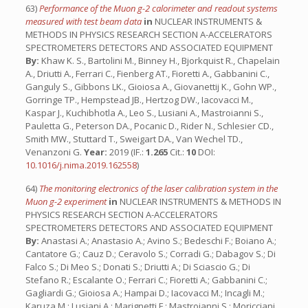
63)
Performance of the Muon g-2 calorimeter and readout systems
measured with test beam data
in
NUCLEAR INSTRUMENTS &
METHODS IN PHYSICS RESEARCH SECTION A-ACCELERATORS
SPECTROMETERS DETECTORS AND ASSOCIATED EQUIPMENT
By:
Khaw K. S., Bartolini M., Binney H., Bjorkquist R., Chapelain
A., Driutti A., Ferrari C., Fienberg AT., Fioretti A., Gabbanini C.,
Ganguly S., Gibbons LK., Gioiosa A., Giovanettij K., Gohn WP.,
Gorringe TP., Hempstead JB., Hertzog DW., Iacovacci M.,
Kaspar J., Kuchibhotla A., Leo S., Lusiani A., Mastroianni S.,
Pauletta G., Peterson DA., Pocanic D., Rider N., Schlesier CD.,
Smith MW., Stuttard T., Sweigart DA., Van Wechel TD.,
Venanzoni G.
Year:
2019 (IF.:
1.265
Cit.:
10
DOI:
10.1016/j.nima.2019.162558
)
64)
The monitoring electronics of the laser calibration system in the
Muon g-2 experiment
in
NUCLEAR INSTRUMENTS & METHODS IN
PHYSICS RESEARCH SECTION A-ACCELERATORS
SPECTROMETERS DETECTORS AND ASSOCIATED EQUIPMENT
By:
Anastasi A.; Anastasio A.; Avino S.; Bedeschi F.; Boiano A.;
Cantatore G.; Cauz D.; Ceravolo S.; Corradi G.; Dabagov S.; Di
Falco S.; Di Meo S.; Donati S.; Driutti A.; Di Sciascio G.; Di
Stefano R.; Escalante O.; Ferrari C.; Fioretti A.; Gabbanini C.;
Gagliardi G.; Gioiosa A.; Hampai D.; Iacovacci M.; Incagli M.;
Karuza M.; Lusiani A.; Marignetti F.; Mastroianni S.; Moricciani