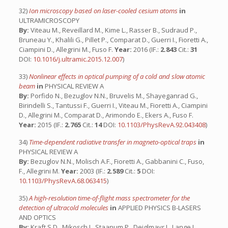
32)
Ion microscopy based on laser-cooled cesium atoms
in
ULTRAMICROSCOPY
By:
Viteau M., Reveillard M., Kime L., Rasser B., Sudraud P.,
Bruneau Y., Khalili G., Pillet P., Comparat D., Guerri I., Fioretti A.,
Ciampini D., Allegrini M., Fuso F.
Year:
2016 (IF.:
2.843
Cit.:
31
DOI:
10.1016/j.ultramic.2015.12.007
)
33)
Nonlinear effects in optical pumping of a cold and slow atomic
beam
in
PHYSICAL REVIEW A
By:
Porfido N., Bezuglov N.N., Bruvelis M., Shayeganrad G.,
Birindelli S., Tantussi F., Guerri I., Viteau M., Fioretti A., Ciampini
D., Allegrini M., Comparat D., Arimondo E., Ekers A., Fuso F.
Year:
2015 (IF.:
2.765
Cit.:
14
DOI:
10.1103/PhysRevA.92.043408
)
34)
Time-dependent radiative transfer in magneto-optical traps
in
PHYSICAL REVIEW A
By:
Bezuglov N.N., Molisch A.F., Fioretti A., Gabbanini C., Fuso,
F., Allegrini M.
Year:
2003 (IF.:
2.589
Cit.:
5
DOI:
10.1103/PhysRevA.68.063415
)
35)
A high-resolution time-of-flight mass spectrometer for the
detection of ultracold molecules
in
APPLIED PHYSICS B-LASERS
AND OPTICS
By:
Kraft S.D., Mikosch J., Staanum P., Deiglmayr J., Lange J.,