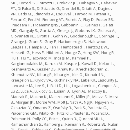
ME., Corrodi S., Cotrozzi L., Crnkovic JD., Dabagov S., Debevec
PT., Di Falco S., Di Sciascio G., Drendel B., Driutti A., Duginov
VN., Eads M., Edmonds A., Esquivel J., Farooq M., Fatemi R.,
Ferrari C., Fertl M., Fienberg AT., Fioretti A., Flay D., Foster SB.,
Friedsam H., Froemming NS., Gabbanini C., Gaines I., Galati
MD., Ganguly S., Garcia A., George J., Gibbons LK., Gioiosa A.,
Giovanetti KL., Girotti P., Gohn W., Goodenough L., Gorringe T.,
Grange J., Grant S., Gray F., Haciomeroglu S., Halewood-
Leagas T., Hampai D., Han F., Hempstead J., Hertzog DW.,
Hesketh G., Hess E., Hibbert A., Hodge Z., Hong KW., Hong R.,
Hu T., Hu Y., Iacovacci M., Incagli M., Kammel P.,
Kargiantoulakis M., Karuza M., Kaspar J., Kawall D., Kelton L.,
Keshavarzi A., Kessler DS., Khaw KS., Khechadoorian Z.,
Khomutov NV., Kiburg B., Kiburg M., Kim O., Kinnaird N.,
Kraegeloh E., Krylov VA., Kuchinskiy NA., Labe KR., LaBounty J.,
Lancaster M., Lee S., Li B., Li D., Li L., Logashenko I., Campos AL.,
Lu Z., Luca A., Lukicov G., Lusiani A., Lyon AL., MacCoy B.,
Madrak R., Makino K., Mastroianni S., Miller JP., Miozzi S., Mitra
B., Morgan JP., Morse WM., Mott J., Nath A., Ng JK., Nguyen H.,
Oksuzian Y., Omarov Z., Osofsky R., Park S., Pauletta G.,
Piacentino GM., Pilato RN., Pitts KT., Plaster B., Pocanic D.,
Pohlman N., Polly CC., Price J., Quinn B., Qureshi MUH.,
Ramachandran S., Ramberg E., Reimann R., Roberts BL., Rubin
DL., Santi L., Schlesier C., Schreckenberger A., Semertzidis YK.,