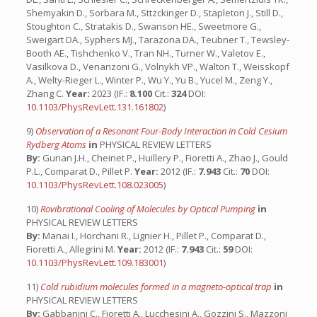
Shemyakin D., Sorbara M., Sttzckinger D., Stapleton J., Still D.,
Stoughton C., Stratakis D., Swanson HE., Sweetmore G.,
Sweigart DA., Syphers MJ., Tarazona DA., Teubner T., Tewsley-
Booth AE., Tishchenko V., Tran NH., Turner W., Valetov E.,
Vasilkova D., Venanzoni G., Volnykh VP., Walton T., Weisskopf
A., Welty-Rieger L., Winter P., Wu Y., Yu B., Yucel M., Zeng Y.,
Zhang C.
Year:
2023 (IF.:
8.100
Cit.:
324
DOI:
10.1103/PhysRevLett.131.161802
)
9)
Observation of a Resonant Four-Body Interaction in Cold Cesium
Rydberg Atoms
in
PHYSICAL REVIEW LETTERS
By:
Gurian J.H., Cheinet P., Huillery P., Fioretti A., Zhao J., Gould
P.L., Comparat D., Pillet P.
Year:
2012 (IF.:
7.943
Cit.:
70
DOI:
10.1103/PhysRevLett.108.023005
)
10)
Rovibrational Cooling of Molecules by Optical Pumping
in
PHYSICAL REVIEW LETTERS
By:
Manai I., Horchani R., Lignier H., Pillet P., Comparat D.,
Fioretti A., Allegrini M.
Year:
2012 (IF.:
7.943
Cit.:
59
DOI:
10.1103/PhysRevLett.109.183001
)
11)
Cold rubidium molecules formed in a magneto-optical trap
in
PHYSICAL REVIEW LETTERS
By:
Gabbanini C., Fioretti A., Lucchesini A., Gozzini S., Mazzoni