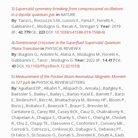
3)
Supersolid symmetry breaking from compressional oscillations
in a dipolar quantum gas
in
NATURE
By:
Tanzi L., Roccuzzo S.M., Lucioni E., Famà F., Fioretti A.,
Gabbanini C., Modugno G., Recati A., Stringari S.
Year:
2019
(IF.:
42.779
Cit.:
223
DOI:
10.1038/s41586-019-1568-6
)
4)
Dimensional Crossover in the Superfluid-Supersolid Quantum
Phase Transition
in
PHYSICAL REVIEW X
By:
Biagioni G., Antolini N., Alana A., Modugno M., Fioretti A.,
Gabbanini C., Tanzi ., Modugno G.
Year:
2022 (IF.:
14.417
Cit.:
43
DOI:
10.1103/PhysRevX.12.021019
)
5)
Measurement of the Positive Muon Anomalous Magnetic Moment
to 127 ppb
in
PHYSICAL REVIEW LETTERS
By:
Aguillard DP., Albahri T., Allspach D., Annala J., Badgley K.,
Baessler S., Bailey I., Bailey L., Barlas-Yucel E., Barrett T., Barzi
E., Bedeschi F., Berz M., Bhattacharya M., Binney HP., Bloom P.,
Bono J., Bottalico E., Bowcock T., Braun S., Bressler M.,
Cantatore G., Carey RM., Casey BCK., Cauz D., Chakraborty R.,
Chapelain A., Chappa S., Charity S., Chen C., Cheng M., Chislett
R., Chu Z., Chupp TE., Claessens C., Confortini F., Convery ME.,
Corrodi S., Cotrozzi L., Crnkovic JD., Dabagov S., Debevec PT.,
Di Falco S., Di Sciascio G., Donati S., Drendel B., Driutti A., Eads