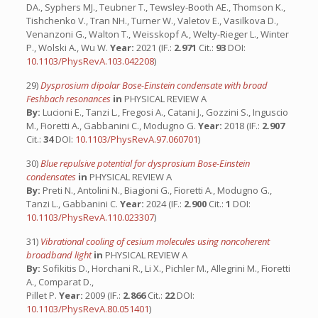
DA., Syphers MJ., Teubner T., Tewsley-Booth AE., Thomson K.,
Tishchenko V., Tran NH., Turner W., Valetov E., Vasilkova D.,
Venanzoni G., Walton T., Weisskopf A., Welty-Rieger L., Winter
P., Wolski A., Wu W.
Year:
2021 (IF.:
2.971
Cit.:
93
DOI:
10.1103/PhysRevA.103.042208
)
29)
Dysprosium dipolar Bose-Einstein condensate with broad
Feshbach resonances
in
PHYSICAL REVIEW A
By:
Lucioni E., Tanzi L., Fregosi A., Catani J., Gozzini S., Inguscio
M., Fioretti A., Gabbanini C., Modugno G.
Year:
2018 (IF.:
2.907
Cit.:
34
DOI:
10.1103/PhysRevA.97.060701
)
30)
Blue repulsive potential for dysprosium Bose-Einstein
condensates
in
PHYSICAL REVIEW A
By:
Preti N., Antolini N., Biagioni G., Fioretti A., Modugno G.,
Tanzi L., Gabbanini C.
Year:
2024 (IF.:
2.900
Cit.:
1
DOI:
10.1103/PhysRevA.110.023307
)
31)
Vibrational cooling of cesium molecules using noncoherent
broadband light
in
PHYSICAL REVIEW A
By:
Sofikitis D., Horchani R., Li X., Pichler M., Allegrini M., Fioretti
A., Comparat D.,
Pillet P.
Year:
2009 (IF.:
2.866
Cit.:
22
DOI:
10.1103/PhysRevA.80.051401
)