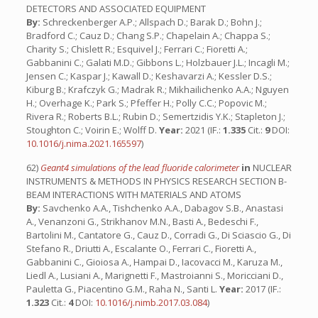
DETECTORS AND ASSOCIATED EQUIPMENT
By:
Schreckenberger A.P.; Allspach D.; Barak D.; Bohn J.;
Bradford C.; Cauz D.; Chang S.P.; Chapelain A.; Chappa S.;
Charity S.; Chislett R.; Esquivel J.; Ferrari C.; Fioretti A.;
Gabbanini C.; Galati M.D.; Gibbons L.; Holzbauer J.L.; Incagli M.;
Jensen C.; Kaspar J.; Kawall D.; Keshavarzi A.; Kessler D.S.;
Kiburg B.; Krafczyk G.; Madrak R.; Mikhailichenko A.A.; Nguyen
H.; Overhage K.; Park S.; Pfeffer H.; Polly C.C.; Popovic M.;
Rivera R.; Roberts B.L.; Rubin D.; Semertzidis Y.K.; Stapleton J.;
Stoughton C.; Voirin E.; Wolff D.
Year:
2021 (IF.:
1.335
Cit.:
9
DOI:
10.1016/j.nima.2021.165597
)
62)
Geant4 simulations of the lead fluoride calorimeter
in
NUCLEAR
INSTRUMENTS & METHODS IN PHYSICS RESEARCH SECTION B-
BEAM INTERACTIONS WITH MATERIALS AND ATOMS
By:
Savchenko A.A., Tishchenko A.A., Dabagov S.B., Anastasi
A., Venanzoni G., Strikhanov M.N., Basti A., Bedeschi F.,
Bartolini M., Cantatore G., Cauz D., Corradi G., Di Sciascio G., Di
Stefano R., Driutti A., Escalante O., Ferrari C., Fioretti A.,
Gabbanini C., Gioiosa A., Hampai D., Iacovacci M., Karuza M.,
Liedl A., Lusiani A., Marignetti F., Mastroianni S., Moricciani D.,
Pauletta G., Piacentino G.M., Raha N., Santi L.
Year:
2017 (IF.:
1.323
Cit.:
4
DOI:
10.1016/j.nimb.2017.03.084
)