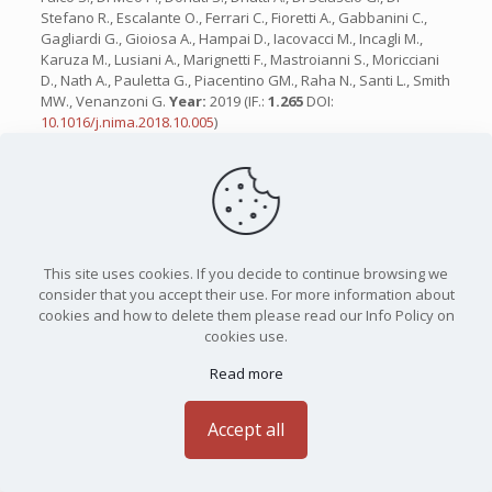
Stefano R., Escalante O., Ferrari C., Fioretti A., Gabbanini C.,
Gagliardi G., Gioiosa A., Hampai D., Iacovacci M., Incagli M.,
Karuza M., Lusiani A., Marignetti F., Mastroianni S., Moricciani
D., Nath A., Pauletta G., Piacentino GM., Raha N., Santi L., Smith
MW., Venanzoni G.
Year:
2019 (IF.:
1.265
DOI:
10.1016/j.nima.2018.10.005
)
67)
Atomic lithography with barium atoms
in
APPLIED SURFACE
SCIENCE
By:
Fioretti A., Camposeo A., Tantussi F., Arimondo E., Gozzini
S., Gabbanini C.
Year:
2005 (IF.:
1.263
Cit.:
15
DOI:
10.1016/j.apsusc.2005.03.001
)
This site uses cookies. If you decide to continue browsing we
68)
Design and performance of SiPM-based readout of PbF2
consider that you accept their use. For more information about
crystals for high-rate, precision timing applications
in
JOURNAL OF
cookies and how to delete them please read our Info Policy on
INSTRUMENTATION
cookies use.
By:
Kaspar J., Fienberg A.T., Hertzog D.W., Huehn M.A., Kammel
P., Khaw K.S., Peterson D.A., Smith M.W., Van Wechel T.D.,
Read more
Chapelain A., Gibbons L.K., Sweigart D.A., Ferrari C., Fioretti A.,
Gabbanini C., Venanzoni G., Iacovacci M., Mastroianni S.,
Giovanetti K., Gohn W., Gorringe T., Pocanic D.
Year:
2017 (IF.:
Accept all
1.258
Cit.:
27
DOI:
10.1088/1748-0221/12/01/P01009
)
69)
The Fermilab Muon g-2 experiment: Laser calibration system
in