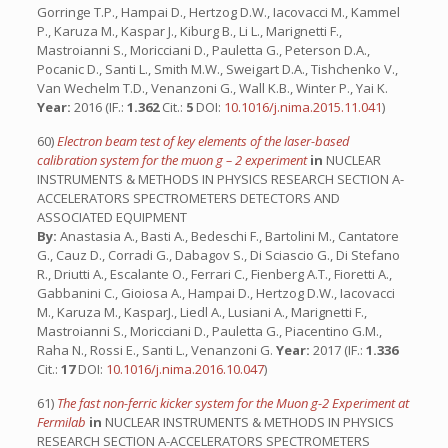
Gorringe T.P., Hampai D., Hertzog D.W., Iacovacci M., Kammel
P., Karuza M., Kaspar J., Kiburg B., Li L., Marignetti F.,
Mastroianni S., Moricciani D., Pauletta G., Peterson D.A.,
Pocanic D., Santi L., Smith M.W., Sweigart D.A., Tishchenko V.,
Van Wechelm T.D., Venanzoni G., Wall K.B., Winter P., Yai K.
Year:
2016 (IF.:
1.362
Cit.:
5
DOI:
10.1016/j.nima.2015.11.041
)
60)
Electron beam test of key elements of the laser-based
calibration system for the muon g – 2 experiment
in
NUCLEAR
INSTRUMENTS & METHODS IN PHYSICS RESEARCH SECTION A-
ACCELERATORS SPECTROMETERS DETECTORS AND
ASSOCIATED EQUIPMENT
By:
Anastasia A., Basti A., Bedeschi F., Bartolini M., Cantatore
G., Cauz D., Corradi G., Dabagov S., Di Sciascio G., Di Stefano
R., Driutti A., Escalante O., Ferrari C., Fienberg A.T., Fioretti A.,
Gabbanini C., Gioiosa A., Hampai D., Hertzog D.W., Iacovacci
M., Karuza M., KasparJ., Liedl A., Lusiani A., Marignetti F.,
Mastroianni S., Moricciani D., Pauletta G., Piacentino G.M.,
Raha N., Rossi E., Santi L., Venanzoni G.
Year:
2017 (IF.:
1.336
Cit.:
17
DOI:
10.1016/j.nima.2016.10.047
)
61)
The fast non-ferric kicker system for the Muon g-2 Experiment at
Fermilab
in
NUCLEAR INSTRUMENTS & METHODS IN PHYSICS
RESEARCH SECTION A-ACCELERATORS SPECTROMETERS