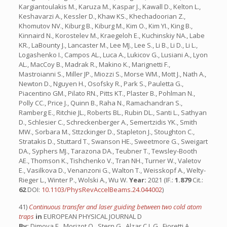
Kargiantoulakis M., Karuza M., Kaspar J., Kawall D., Kelton L.,
Keshavarzi A., Kessler D., Khaw KS., Khechadoorian Z.,
Khomutov NV., Kiburg B., Kiburg M., Kim O., Kim YI., King B.,
Kinnaird N., Korostelev M., Kraegeloh E., Kuchinskiy NA., Labe
KR., LaBounty J., Lancaster M., Lee MJ., Lee S., Li B., Li D., Li L.,
Logashenko I., Campos AL., Luca A., Lukicov G., Lusiani A., Lyon
AL., MacCoy B., Madrak R., Makino K., Marignetti F.,
Mastroianni S., Miller JP., Miozzi S., Morse WM., Mott J., Nath A.,
Newton D., Nguyen H., Osofsky R., Park S., Pauletta G.,
Piacentino GM., Pilato RN., Pitts KT., Plaster B., Pohlman N.,
Polly CC., Price J., Quinn B., Raha N., Ramachandran S.,
Ramberg E., Ritchie JL., Roberts BL., Rubin DL., Santi L., Sathyan
D., Schlesier C., Schreckenberger A., Semertzidis YK., Smith
MW., Sorbara M., Sttzckinger D., Stapleton J., Stoughton C.,
Stratakis D., Stuttard T., Swanson HE., Sweetmore G., Sweigart
DA., Syphers MJ., Tarazona DA., Teubner T., Tewsley-Booth
AE., Thomson K., Tishchenko V., Tran NH., Turner W., Valetov
E., Vasilkova D., Venanzoni G., Walton T., Weisskopf A., Welty-
Rieger L., Winter P., Wolski A., Wu W.
Year:
2021 (IF.:
1.879
Cit.:
62
DOI:
10.1103/PhysRevAccelBeams.24.044002
)
41)
Continuous transfer and laser guiding between two cold atom
traps
in
EUROPEAN PHYSICAL JOURNAL D
By:
Dimova E., Morizot O., Stern G., Alzar C.L.G., Fioretti A.,