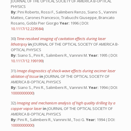
JOURNAL OF THE OPTICAL SOCIETY OF AMERICA B-OPTICAL
PHYSICS
By:
Pini Roberto, Rossi F., Salimbeni Renzo, Siano S., Vannini
Matteo, Carones Francesco, Trabucchi Giuseppe, Brancato
Rosario, Gobbi Pier Giorgio
Year:
1996 ( DOI:
10.1117/12.229584
)
30)
Time-resolved imaging of cavitation effects during laser
lithotripsy
in
JOURNAL OF THE OPTICAL SOCIETY OF AMERICA B-
OPTICAL PHYSICS
By:
Siano S., Pini R., Salimbeni R., Vannini M.
Year:
1995 ( DOI:
10.1117/12.199199
)
31)
Image diagnostics of shock-wave effects during excimer laser
ablation of tissue
in
JOURNAL OF THE OPTICAL SOCIETY OF
AMERICA B-OPTICAL PHYSICS
By:
Siano S., Pini R., Salimbeni R., Vannini M.
Year:
1994 ( DOI:
10000000000
)
32)
Imaging and mechanism analysis of high quality drilling by a
copper vapor laser
in
JOURNAL OF THE OPTICAL SOCIETY OF
AMERICA B-OPTICAL PHYSICS
By:
Pini R., Salimbeni R., Vannini M., Toci G.
Year:
1994 ( DOI:
10000000000
)