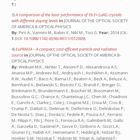
1
)
3)
A comparison of the laser performance of Yb3+:LuAG crystals
with different doping levels
in
JOURNAL OF THE OPTICAL SOCIETY
OF AMERICA B-OPTICAL PHYSICS
By:
Pirri A., Vannini M., Babin V., Nikl M., Toci G.
Year:
2014 (Cit.:
1
DOI:
10.1088/1742-6596/497/1/012009
)
4)
EuPRAXIA – A compact, cost-efficient particle and radiation
source
in
JOURNAL OF THE OPTICAL SOCIETY OF AMERICA B-
OPTICAL PHYSICS
By:
Weikum M.K.; Akhter T.; Alesini P.D.; Alexandrova A.S.;
Anania M.P.; Andreev N.E.; Andriyash I.; Aschikhin A.; Assmann
R.W.; Audet T.; Bacci A.; Barna I.F.; Beaton A.; Beck A.; Beluze A.;
Bernhard A.; Bielawski S.; Bisesto F.G.; Brandi F.; Bringer O.;
Brinkmann R.; Brundermann E.; Buscher M.; Bussmann M.;
Bussolino G.C.; Chance A.; Chanteloup J.C.; Chen M.; Chiadroni
E.; Cianchi A.; Clarke J.; Cole J.; Couprie M.E.; Croia M.; Cros B.;
Crump P.; Dattoli G.; Delerue N.; Delferriere O.; Delinikolas P.;
De Nicola S.; Dias J.; Dorda U.; Fedele R.; Pousa A.F.; Ferrario
M.; Filippi F.; Fils J.; Fiore G.; Fonseca R.A.; Galimberti M.; Gallo
A.; Garzella D.; Gastinel P.; Giove D.; Giribono A.; Gizzi L.A.;
Gruner F.J.; Habib A.F.; Heinemann T.; Hidding B.; Holzer B.J.;
Hooker S.M.; Hosokai T.; Hubner M.; Irman A.; Jafarinia F.;