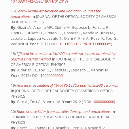
10.1088/1742-6596/497/1/012013
)
17)
Laser-Plasma Acceleration and Radiation Sources for
Applications
in
JOURNAL OF THE OPTICAL SOCIETY OF AMERICA
B-OPTICAL PHYSICS
By:
Gizzi LA., Anania MP., Ciofini M., Esposito L., Ferrara P.,
Gatti G., Giulietti D., Grittani G., Hostasa J., Kando M., Krus M.,
Labate L., Lapucci A., Levato T., Oishi Y., Pirri A., Rossi F., Toci G.,
Vannini M.
Year:
2013 ( DOI:
10.1109/CLEOPR.2013.6600069
)
18)
Efficient laser action in Yb:YAG ceramic structures obtained by
reactive sintering method
in
JOURNAL OF THE OPTICAL SOCIETY
OF AMERICA B-OPTICAL PHYSICS
By:
Alderighi D., Toci G., Hostasa J., Esposito L., Vannini M.
Year:
2012 ( DOI:
10000000000
)
19)
First laser oscillation of 1% at Yb:Sc2O3 and Yb:Lu2O3 ceramics
in
JOURNAL OF THE OPTICAL SOCIETY OF AMERICA B-OPTICAL
PHYSICS
By:
Pirri A., Toci G., Vannini M.
Year:
2012 ( DOI:
10000000000
)
20)
Fluorescence Lidar from satellite: Concept and applications
in
JOURNAL OF THE OPTICAL SOCIETY OF AMERICA B-OPTICAL
PHYSICS
By:
Cecchi G., Lognoli D., Palombi L., Pirri A., Raimondi V.,