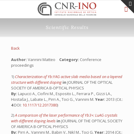
Scientific Results
Back
Author:
Vannini Matteo
Category:
Conference
proceedings
1)
Characterization of Yb:YAG active slab media based on a layered
structure with different doping
in
JOURNAL OF THE OPTICAL
SOCIETY OF AMERICA B-OPTICAL PHYSICS
By:
Lapucci A., Ciofini M., Esposito L., Ferrara P., Gizzi LA.,
Hostaša J., Labate L., Pirri A., Toci G., Vannini M.
Year:
2013 (Cit.:
4
DOI:
10.1117/12.2017380
)
2)
A comparison of the laser performance of Yb3+: LuAG crystals
with different doping levels
in
JOURNAL OF THE OPTICAL SOCIETY
OF AMERICA B-OPTICAL PHYSICS
By:
Pirri A., Vannini M., Babin V., Nikl M., Toci G.
Year:
2014 (Cit.: