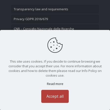
Transparency law and requirements
Privacy GDPR 2016/679
CNR – Consiglio Nazionale delle Ricerche
Contact Us
This site uses cookies. If you decide to continue browsing we
consider that you accept their use. For more information about
cookies and how to delete them please read our Info Policy on
cookies use.
Read more
CNR - Istituto Nazionale di Ottica - Largo Fermi 6, 50125
Firenze | Tel. 05523081 - P.IVA 02118311006
Accept all