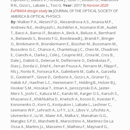
R.N., Gizzi L., Labate L., Toci G.
Year:
2017 9)
Horizon 2020
EuPRAXIA design study
in
JOURNAL OF THE OPTICAL SOCIETY OF
AMERICA B-OPTICAL PHYSICS
By:
Walker P.A., Alesini P.D., Alexandrova A.S., Anania M.P.,
Andreev N.E., Andriyash I., Aschikhin A., Assmann R.W., Audet
T., Bacci A., Barna I.F., Beaton A., Beck A., Beluze A., Bernhard
A., Bielawski S., Bisesto F.G., Boedewadt J., Brandi F., Bringer
O., Brinkmann R., Bründermann E., Büscher M., Bussmann M.,
Bussolino G.C., Chance A., Chanteloup J.C., Chen M., Chiadroni
E., Cianchi A., Clarke J., Cole J., Couprie M.E., Croia M., Cros B.,
Dale J., Dattoli G., Delerue N., Delferriere O., Delinikolas P.,
Dias J., Dorda U., Ertel K., Ferran Pousa A., Ferrario M., Filippi F.,
Fils J., Fiorito R., Fonseca R.A., Galimberti M., Gallo A., Garzella
D., Gastinel P., Giove D., Giribono A., Gizzi L.A., Grüner F.J.,
Habib A.F., Haefner L.C., Heinemann T., Hidding B., Holzer B.J.,
Hooker S.M., Hosokai T., Irman A., Jaroszynski D.A., Jaster-
Merz S., Joshi C., Kaluza M.C., Kando M., Karger O.S., Karsch S.,
Khazanov E., Khikhlukha D., Knetsch A., Kocon D., Koester P.,
Kononenko O., Korn G., Kostyukov I., Labate L., Lechner C.,
Leemans W.P., Lehrach A., Li F.Y., Li X., Libov V., Lifschitz A.,
Litvinenko V., Lu W., Maier A.R., Malka V., Manahan G.G.,
Mangles S.P.D., Marchetti B., Marocchino A., Martinez De La
Ossa A., Martins J.L., Massimo F., Mathieu F., Maynard G.,