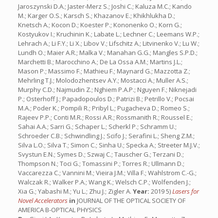
Jaroszynski D.A.; Jaster-Merz S.; Joshi C.; Kaluza M.C.; Kando
M.; Karger O.S.; Karsch S.; Khazanov E.; Khikhlukha D.;
Knetsch A.; Kocon D.; Koester P.; Kononenko O.; Korn G.;
Kostyukov I.; Kruchinin K.; Labate L.; Lechner C.; Leemans W.P.;
Lehrach A.; Li F.Y.; Li X.; Libov V.; Lifschitz A.; Litvinenko V.; Lu W.;
Lundh O.; Maier A.R.; Malka V.; Manahan G.G.; Mangles S.P.D.;
Marchetti B.; Marocchino A.; De La Ossa A.M.; Martins J.L.;
Mason P.; Massimo F.; Mathieu F.; Maynard G.; Mazzotta Z.;
Mehrling T.J.; Molodozhentsev A.Y.; Mostacci A.; Muller A.S.;
Murphy C.D.; Najmudin Z.; Nghiem P.A.P.; Nguyen F.; Niknejadi
P.; Osterhoff J.; Papadopoulos D.; Patrizi B.; Petrillo V.; Pocsai
M.A.; Poder K.; Pompili R.; Pribyl L.; Pugacheva D.; Romeo S.;
Rajeev P.P.; Conti M.R.; Rossi A.R.; Rossmanith R.; Roussel E.;
Sahai A.A.; Sarri G.; Schaper L.; Scherkl P.; Schramm U.;
Schroeder C.B.; Schwindling J.; Scifo J.; Serafini L.; Sheng Z.M.;
Silva L.O.; Silva T.; Simon C.; Sinha U.; Specka A.; Streeter M.J.V.;
Svystun E.N.; Symes D.; Szwaj C.; Tauscher G.; Terzani D.;
Thompson N.; Toci G.; Tomassini P.; Torres R.; Ullmann D.;
Vaccarezza C.; Vannini M.; Vieira J.M.; Villa F.; Wahlstrom C.-G.;
Walczak R.; Walker P.A.; Wang K.; Welsch C.P.; Wolfenden J.;
Xia G.; Yabashi M.; Yu L.; Zhu J.; Zigler A.
Year:
2019 5)
Lasers for
Novel Accelerators
in
JOURNAL OF THE OPTICAL SOCIETY OF
AMERICA B-OPTICAL PHYSICS