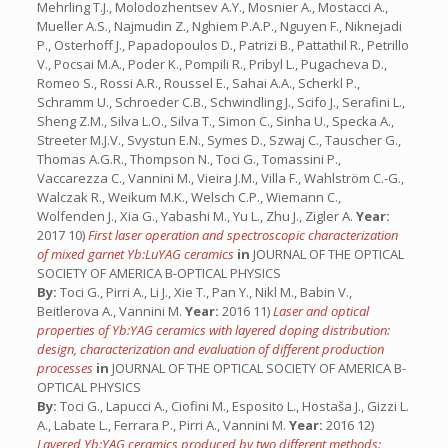
Mehrling T.J., Molodozhentsev A.Y., Mosnier A., Mostacci A.,
Mueller A.S., Najmudin Z., Nghiem P.A.P., Nguyen F., Niknejadi
P., Osterhoff J., Papadopoulos D., Patrizi B., Pattathil R., Petrillo
V., Pocsai M.A., Poder K., Pompili R., Pribyl L., Pugacheva D.,
Romeo S., Rossi A.R., Roussel E., Sahai A.A., Scherkl P.,
Schramm U., Schroeder C.B., Schwindling J., Scifo J., Serafini L.,
Sheng Z.M., Silva L.O., Silva T., Simon C., Sinha U., Specka A.,
Streeter M.J.V., Svystun E.N., Symes D., Szwaj C., Tauscher G.,
Thomas A.G.R., Thompson N., Toci G., Tomassini P.,
Vaccarezza C., Vannini M., Vieira J.M., Villa F., Wahlström C.-G.,
Walczak R., Weikum M.K., Welsch C.P., Wiemann C.,
Wolfenden J., Xia G., Yabashi M., Yu L., Zhu J., Zigler A.
Year:
2017 10)
First laser operation and spectroscopic characterization
of mixed garnet Yb:LuYAG ceramics
in
JOURNAL OF THE OPTICAL
SOCIETY OF AMERICA B-OPTICAL PHYSICS
By:
Toci G., Pirri A., Li J., Xie T., Pan Y., Nikl M., Babin V.,
Beitlerova A., Vannini M.
Year:
2016 11)
Laser and optical
properties of Yb:YAG ceramics with layered doping distribution:
design, characterization and evaluation of different production
processes
in
JOURNAL OF THE OPTICAL SOCIETY OF AMERICA B-
OPTICAL PHYSICS
By:
Toci G., Lapucci A., Ciofini M., Esposito L., Hostaša J., Gizzi L.
A., Labate L., Ferrara P., Pirri A., Vannini M.
Year:
2016 12)
Layered Yb:YAG ceramics produced by two different methods: