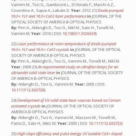
Vannini M., Toci G., Gambicorti L., D\’Amato F., Marchi A.Z.,
Cosentino A., Sapia A., Labate D.
Year:
2012 21)
Diode-pumped
Yb3+: YLF and Yb3+:CaF2 laser performance
in
JOURNAL OF THE
OPTICAL SOCIETY OF AMERICA B-OPTICAL PHYSICS
By:
Pirri A., Alderighi D., Toci G., Nikl M., Sato H., Tonelli M.,
Vannini M.
Year:
2010 ( DOI:
10.1063/1.3326329
)
22)
Laser performance at room-temperature of diode-pumped
Yb3+: YLF and Yb3+: CaF2 crystals
in
JOURNAL OF THE OPTICAL
SOCIETY OF AMERICA B-OPTICAL PHYSICS
By:
Pirri A., Alderighi D., Toci G., Vannini M., Tonelli M., Nikl M.
Year:
2009 23)
An experimental study on ultrafast lamps for an
ultraviolet solid state laser
in
JOURNAL OF THE OPTICAL SOCIETY
OF AMERICA B-OPTICAL PHYSICS
By:
Alderighi D., Toci G., Vannini M.
Year:
2005 ( DOI:
10.1117/12.633726
)
24)
Development of UV solid state laser sources based on Cerium
activated crystals
in
JOURNAL OF THE OPTICAL SOCIETY OF
AMERICA B-OPTICAL PHYSICS
By:
Alderighi D., Toci G., Vannini M., Mazzoni M., Tonelli M.,
Parisi D., Sato H., Niklc M.
Year:
2005 ( DOI:
10.1117/12.633723
)
25)
High slope efficiency and pulse energy UV tunable Ce3+ doped