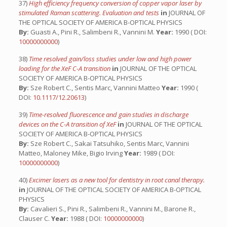
37)
High efficiency frequency conversion of copper vapor laser by
stimulated Raman scattering. Evaluation and tests
in
JOURNAL OF
THE OPTICAL SOCIETY OF AMERICA B-OPTICAL PHYSICS
By:
Guasti A., Pini R., Salimbeni R., Vannini M.
Year:
1990 ( DOI:
10000000000
)
38)
Time resolved gain/loss studies under low and high power
loading for the XeF C-A transition
in
JOURNAL OF THE OPTICAL
SOCIETY OF AMERICA B-OPTICAL PHYSICS
By:
Sze Robert C., Sentis Marc, Vannini Matteo
Year:
1990 (
DOI:
10.1117/12.20613
)
39)
Time-resolved fluorescence and gain studies in discharge
devices on the C-A transition of XeF
in
JOURNAL OF THE OPTICAL
SOCIETY OF AMERICA B-OPTICAL PHYSICS
By:
Sze Robert C., Sakai Tatsuhiko, Sentis Marc, Vannini
Matteo, Maloney Mike, Bigio Irving
Year:
1989 ( DOI:
10000000000
)
40)
Excimer lasers as a new tool for dentistry in root canal therapy.
in
JOURNAL OF THE OPTICAL SOCIETY OF AMERICA B-OPTICAL
PHYSICS
By:
Cavalieri S., Pini R., Salimbeni R., Vannini M., Barone R.,
Clauser C.
Year:
1988 ( DOI:
10000000000
)