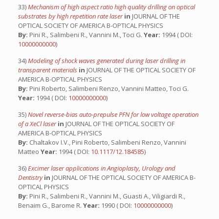
33)
Mechanism of high aspect ratio high quality drilling on optical
substrates by high repetition rate laser
in
JOURNAL OF THE
OPTICAL SOCIETY OF AMERICA B-OPTICAL PHYSICS
By:
Pini R., Salimbeni R., Vannini M., Toci G.
Year:
1994 ( DOI:
10000000000
)
34)
Modeling of shock waves generated during laser drilling in
transparent materials
in
JOURNAL OF THE OPTICAL SOCIETY OF
AMERICA B-OPTICAL PHYSICS
By:
Pini Roberto, Salimbeni Renzo, Vannini Matteo, Toci G.
Year:
1994 ( DOI:
10000000000
)
35)
Novel reverse-bias auto-prepulse PFN for low voltage operation
of a XeCl laser
in
JOURNAL OF THE OPTICAL SOCIETY OF
AMERICA B-OPTICAL PHYSICS
By:
Chaltakov I.V., Pini Roberto, Salimbeni Renzo, Vannini
Matteo
Year:
1994 ( DOI:
10.1117/12.184585
)
36)
Excimer laser applications in Angioplasty, Urology and
Dentistry
in
JOURNAL OF THE OPTICAL SOCIETY OF AMERICA B-
OPTICAL PHYSICS
By:
Pini R., Salimbeni R., Vannini M., Guasti A., Viligiardi R.,
Benaim G., Barome R.
Year:
1990 ( DOI:
10000000000
)