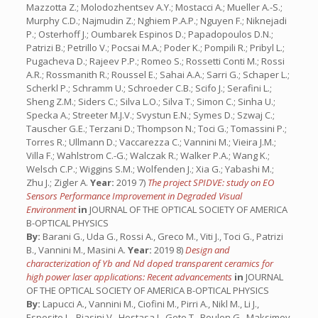
Mazzotta Z.; Molodozhentsev A.Y.; Mostacci A.; Mueller A.-S.;
Murphy C.D.; Najmudin Z.; Nghiem P.A.P.; Nguyen F.; Niknejadi
P.; Osterhoff J.; Oumbarek Espinos D.; Papadopoulos D.N.;
Patrizi B.; Petrillo V.; Pocsai M.A.; Poder K.; Pompili R.; Pribyl L.;
Pugacheva D.; Rajeev P.P.; Romeo S.; Rossetti Conti M.; Rossi
A.R.; Rossmanith R.; Roussel E.; Sahai A.A.; Sarri G.; Schaper L.;
Scherkl P.; Schramm U.; Schroeder C.B.; Scifo J.; Serafini L.;
Sheng Z.M.; Siders C.; Silva L.O.; Silva T.; Simon C.; Sinha U.;
Specka A.; Streeter M.J.V.; Svystun E.N.; Symes D.; Szwaj C.;
Tauscher G.E.; Terzani D.; Thompson N.; Toci G.; Tomassini P.;
Torres R.; Ullmann D.; Vaccarezza C.; Vannini M.; Vieira J.M.;
Villa F.; Wahlstrom C.-G.; Walczak R.; Walker P.A.; Wang K.;
Welsch C.P.; Wiggins S.M.; Wolfenden J.; Xia G.; Yabashi M.;
Zhu J.; Zigler A.
Year:
2019 7)
The project SPIDVE: study on EO
Sensors Performance Improvement in Degraded Visual
Environment
in
JOURNAL OF THE OPTICAL SOCIETY OF AMERICA
B-OPTICAL PHYSICS
By:
Barani G., Uda G., Rossi A., Greco M., Viti J., Toci G., Patrizi
B., Vannini M., Masini A.
Year:
2019 8)
Design and
characterization of Yb and Nd doped transparent ceramics for
high power laser applications: Recent advancements
in
JOURNAL
OF THE OPTICAL SOCIETY OF AMERICA B-OPTICAL PHYSICS
By:
Lapucci A., Vannini M., Ciofini M., Pirri A., Nikl M., Li J.,
Esposito L., Biasini V., Hostasa J., Goto T., Boulon G., Maksimov