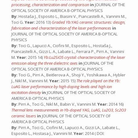
processing, characterization and comparison
in
JOURNAL OF THE
OPTICAL SOCIETY OF AMERICA B-OPTICAL PHYSICS
By:
Hostaša J., Esposito L., Biasini V., Piancastelli A., Vannini M.,
Toci G.
Year:
2016 13)
Graded Yb:YAG ceramic structures: design,
fabrication and characterization of the laser performances
in
JOURNAL OF THE OPTICAL SOCIETY OF AMERICA B-OPTICAL
PHYSICS
By:
Toci G., Lapucci A., Ciofini M., Esposito L., Hostaša J.,
Piancastelli A., Gizzi L. A., Labate L., Ferrara P., Pirri A., Vannini
M.
Year:
2015 14)
Yb:Lu2SiO5 crystal: characterization of the laser
emission along the three dielectric axes
in
JOURNAL OF THE
OPTICAL SOCIETY OF AMERICA B-OPTICAL PHYSICS
By:
Toci G., Pirri A., Beitlerova A., Shoji Y., Yoshikawa A., Hybler
J., Nikl M., Vannini M.
Year:
2015 15)
The role played on the Yb:
LuAG laser performance by high doping levels and high ion
excitation density
in
JOURNAL OF THE OPTICAL SOCIETY OF
AMERICA B-OPTICAL PHYSICS
By:
Pirri A., Toci G., Nikl M., Babin V., Vannini M.
Year:
2014 16)
Thermal lens measurements in Yb-doped YAG, LuAG, Lu2O3, Sc2O3
ceramic lasers
in
JOURNAL OF THE OPTICAL SOCIETY OF
AMERICA B-OPTICAL PHYSICS
By:
Pirri A., Toci G., Ciofini M., Lapucci A., Gizzi LA., Labate L.,
Esposito L., Hostasa J., Vannini M.
Year:
2014 ( DOI: