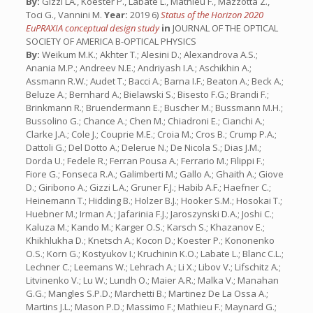
By:
Gizzi LA., Koester P., Labate L., Mathieu F., Mazzotta Z.,
Toci G., Vannini M.
Year:
2019 6)
Status of the Horizon 2020
EuPRAXIA conceptual design study
in
JOURNAL OF THE OPTICAL
SOCIETY OF AMERICA B-OPTICAL PHYSICS
By:
Weikum M.K.; Akhter T.; Alesini D.; Alexandrova A.S.;
Anania M.P.; Andreev N.E.; Andriyash I.A.; Aschikhin A.;
Assmann R.W.; Audet T.; Bacci A.; Barna I.F.; Beaton A.; Beck A.;
Beluze A.; Bernhard A.; Bielawski S.; Bisesto F.G.; Brandi F.;
Brinkmann R.; Bruendermann E.; Buscher M.; Bussmann M.H.;
Bussolino G.; Chance A.; Chen M.; Chiadroni E.; Cianchi A.;
Clarke J.A.; Cole J.; Couprie M.E.; Croia M.; Cros B.; Crump P.A.;
Dattoli G.; Del Dotto A.; Delerue N.; De Nicola S.; Dias J.M.;
Dorda U.; Fedele R.; Ferran Pousa A.; Ferrario M.; Filippi F.;
Fiore G.; Fonseca R.A.; Galimberti M.; Gallo A.; Ghaith A.; Giove
D.; Giribono A.; Gizzi L.A.; Gruner F.J.; Habib A.F.; Haefner C.;
Heinemann T.; Hidding B.; Holzer B.J.; Hooker S.M.; Hosokai T.;
Huebner M.; Irman A.; Jafarinia F.J.; Jaroszynski D.A.; Joshi C.;
Kaluza M.; Kando M.; Karger O.S.; Karsch S.; Khazanov E.;
Khikhlukha D.; Knetsch A.; Kocon D.; Koester P.; Kononenko
O.S.; Korn G.; Kostyukov I.; Kruchinin K.O.; Labate L.; Blanc C.L.;
Lechner C.; Leemans W.; Lehrach A.; Li X.; Libov V.; Lifschitz A.;
Litvinenko V.; Lu W.; Lundh O.; Maier A.R.; Malka V.; Manahan
G.G.; Mangles S.P.D.; Marchetti B.; Martinez De La Ossa A.;
Martins J.L.; Mason P.D.; Massimo F.; Mathieu F.; Maynard G.;