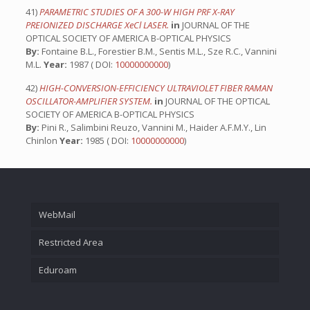
41)
PARAMETRIC STUDIES OF A 300-W HIGH PRF X-RAY
PREIONIZED DISCHARGE XeCl LASER.
in
JOURNAL OF THE
OPTICAL SOCIETY OF AMERICA B-OPTICAL PHYSICS
By:
Fontaine B.L., Forestier B.M., Sentis M.L., Sze R.C., Vannini
M.L.
Year:
1987 ( DOI:
10000000000
)
42)
HIGH-CONVERSION-EFFICIENCY ULTRAVIOLET FIBER RAMAN
OSCILLATOR-AMPLIFIER SYSTEM.
in
JOURNAL OF THE OPTICAL
SOCIETY OF AMERICA B-OPTICAL PHYSICS
By:
Pini R., Salimbini Reuzo, Vannini M., Haider A.F.M.Y., Lin
Chinlon
Year:
1985 ( DOI:
10000000000
)
WebMail
Restricted Area
Eduroam