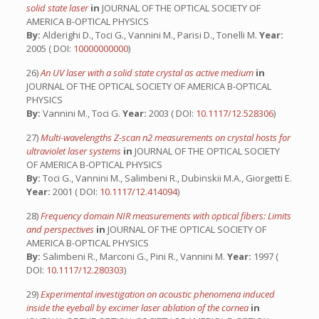
solid state laser
in
JOURNAL OF THE OPTICAL SOCIETY OF
AMERICA B-OPTICAL PHYSICS
By:
Alderighi D., Toci G., Vannini M., Parisi D., Tonelli M.
Year:
2005 ( DOI:
10000000000
)
26)
An UV laser with a solid state crystal as active medium
in
JOURNAL OF THE OPTICAL SOCIETY OF AMERICA B-OPTICAL
PHYSICS
By:
Vannini M., Toci G.
Year:
2003 ( DOI:
10.1117/12.528306
)
27)
Multi-wavelengths Z-scan n2 measurements on crystal hosts for
ultraviolet laser systems
in
JOURNAL OF THE OPTICAL SOCIETY
OF AMERICA B-OPTICAL PHYSICS
By:
Toci G., Vannini M., Salimbeni R., Dubinskii M.A., Giorgetti E.
Year:
2001 ( DOI:
10.1117/12.414094
)
28)
Frequency domain NIR measurements with optical fibers: Limits
and perspectives
in
JOURNAL OF THE OPTICAL SOCIETY OF
AMERICA B-OPTICAL PHYSICS
By:
Salimbeni R., Marconi G., Pini R., Vannini M.
Year:
1997 (
DOI:
10.1117/12.280303
)
29)
Experimental investigation on acoustic phenomena induced
inside the eyeball by excimer laser ablation of the cornea
in