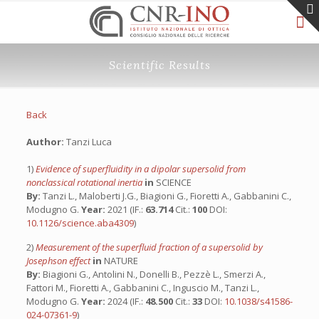
Scientific Results
Back
Author:
Tanzi Luca
1)
Evidence of superfluidity in a dipolar supersolid from
nonclassical rotational inertia
in
SCIENCE
By:
Tanzi L., Maloberti J.G., Biagioni G., Fioretti A., Gabbanini C.,
Modugno G.
Year:
2021 (IF.:
63.714
Cit.:
100
DOI:
10.1126/science.aba4309
)
2)
Measurement of the superfluid fraction of a supersolid by
Josephson effect
in
NATURE
By:
Biagioni G., Antolini N., Donelli B., Pezzè L., Smerzi A.,
Fattori M., Fioretti A., Gabbanini C., Inguscio M., Tanzi L.,
Modugno G.
Year:
2024 (IF.:
48.500
Cit.:
33
DOI:
10.1038/s41586-
024-07361-9
)