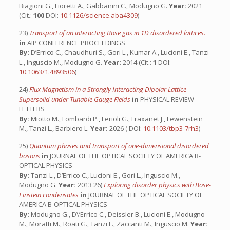
Biagioni G., Fioretti A., Gabbanini C., Modugno G.
Year:
2021
(Cit.:
100
DOI:
10.1126/science.aba4309
)
23)
Transport of an interacting Bose gas in 1D disordered lattices.
in
AIP CONFERENCE PROCEEDINGS
By:
D’Errico C., Chaudhuri S., Gori L., Kumar A., Lucioni E., Tanzi
L., Inguscio M., Modugno G.
Year:
2014 (Cit.:
1
DOI:
10.1063/1.4893506
)
24)
Flux Magnetism in a Strongly Interacting Dipolar Lattice
Supersolid under Tunable Gauge Fields
in
PHYSICAL REVIEW
LETTERS
By:
Miotto M., Lombardi P., Ferioli G., Fraxanet J., Lewenstein
M., Tanzi L., Barbiero L.
Year:
2026 ( DOI:
10.1103/tbp3-7rh3
)
25)
Quantum phases and transport of one-dimensional disordered
bosons
in
JOURNAL OF THE OPTICAL SOCIETY OF AMERICA B-
OPTICAL PHYSICS
By:
Tanzi L., D’Errico C., Lucioni E., Gori L., Inguscio M.,
Modugno G.
Year:
2013 26)
Exploring disorder physics with Bose-
Einstein condensates
in
JOURNAL OF THE OPTICAL SOCIETY OF
AMERICA B-OPTICAL PHYSICS
By:
Modugno G., D\’Errico C., Deissler B., Lucioni E., Modugno
M., Moratti M., Roati G., Tanzi L., Zaccanti M., Inguscio M.
Year: