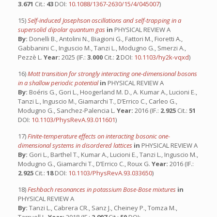
3.671
Cit.:
43
DOI:
10.1088/1367-2630/15/4/045007
)
15)
Self-induced Josephson oscillations and self-trapping in a
supersolid dipolar quantum gas
in
PHYSICAL REVIEW A
By:
Donelli B., Antolini N., Biagioni G., Fattori M., Fioretti A.,
Gabbanini C., Inguscio M., Tanzi L., Modugno G., Smerzi A.,
Pezzè L.
Year:
2025 (IF.:
3.000
Cit.:
2
DOI:
10.1103/hy2k-vqxd
)
16)
Mott transition for strongly interacting one-dimensional bosons
in a shallow periodic potential
in
PHYSICAL REVIEW A
By:
Boéris G., Gori L., Hoogerland M. D., A. Kumar A., Lucioni E.,
Tanzi L., Inguscio M., Giamarchi T., D’Errico C., Carleo G.,
Modugno G., Sanchez-Palencia L.
Year:
2016 (IF.:
2.925
Cit.:
51
DOI:
10.1103/PhysRevA.93.011601
)
17)
Finite-temperature effects on interacting bosonic one-
dimensional systems in disordered lattices
in
PHYSICAL REVIEW A
By:
Gori L., Barthel T., Kumar A., Lucioni E., Tanzi L., Inguscio M.,
Modugno G., Giamarchi T., D’Errico C., Roux G.
Year:
2016 (IF.:
2.925
Cit.:
18
DOI:
10.1103/PhysRevA.93.033650
)
18)
Feshbach resonances in potassium Bose-Bose mixtures
in
PHYSICAL REVIEW A
By:
Tanzi L., Cabrera CR., Sanz J., Cheiney P., Tomza M.,