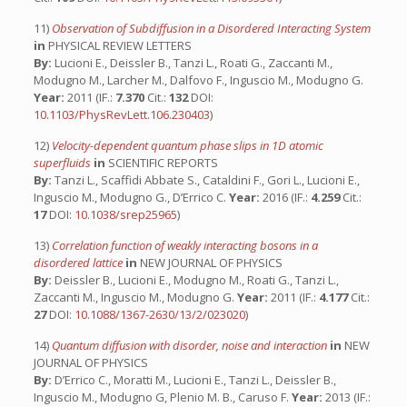
11)
Observation of Subdiffusion in a Disordered Interacting System
in
PHYSICAL REVIEW LETTERS
By:
Lucioni E., Deissler B., Tanzi L., Roati G., Zaccanti M.,
Modugno M., Larcher M., Dalfovo F., Inguscio M., Modugno G.
Year:
2011 (IF.:
7.370
Cit.:
132
DOI:
10.1103/PhysRevLett.106.230403
)
12)
Velocity-dependent quantum phase slips in 1D atomic
superfluids
in
SCIENTIFIC REPORTS
By:
Tanzi L., Scaffidi Abbate S., Cataldini F., Gori L., Lucioni E.,
Inguscio M., Modugno G., D’Errico C.
Year:
2016 (IF.:
4.259
Cit.:
17
DOI:
10.1038/srep25965
)
13)
Correlation function of weakly interacting bosons in a
disordered lattice
in
NEW JOURNAL OF PHYSICS
By:
Deissler B., Lucioni E., Modugno M., Roati G., Tanzi L.,
Zaccanti M., Inguscio M., Modugno G.
Year:
2011 (IF.:
4.177
Cit.:
27
DOI:
10.1088/1367-2630/13/2/023020
)
14)
Quantum diffusion with disorder, noise and interaction
in
NEW
JOURNAL OF PHYSICS
By:
D’Errico C., Moratti M., Lucioni E., Tanzi L., Deissler B.,
Inguscio M., Modugno G, Plenio M. B., Caruso F.
Year:
2013 (IF.: