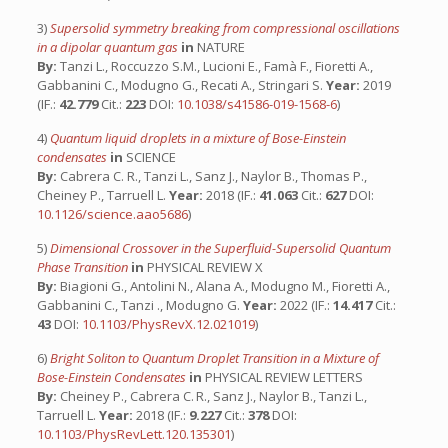
3)
Supersolid symmetry breaking from compressional oscillations
in a dipolar quantum gas
in
NATURE
By:
Tanzi L., Roccuzzo S.M., Lucioni E., Famà F., Fioretti A.,
Gabbanini C., Modugno G., Recati A., Stringari S.
Year:
2019
(IF.:
42.779
Cit.:
223
DOI:
10.1038/s41586-019-1568-6
)
4)
Quantum liquid droplets in a mixture of Bose-Einstein
condensates
in
SCIENCE
By:
Cabrera C. R., Tanzi L., Sanz J., Naylor B., Thomas P.,
Cheiney P., Tarruell L.
Year:
2018 (IF.:
41.063
Cit.:
627
DOI:
10.1126/science.aao5686
)
5)
Dimensional Crossover in the Superfluid-Supersolid Quantum
Phase Transition
in
PHYSICAL REVIEW X
By:
Biagioni G., Antolini N., Alana A., Modugno M., Fioretti A.,
Gabbanini C., Tanzi ., Modugno G.
Year:
2022 (IF.:
14.417
Cit.:
43
DOI:
10.1103/PhysRevX.12.021019
)
6)
Bright Soliton to Quantum Droplet Transition in a Mixture of
Bose-Einstein Condensates
in
PHYSICAL REVIEW LETTERS
By:
Cheiney P., Cabrera C. R., Sanz J., Naylor B., Tanzi L.,
Tarruell L.
Year:
2018 (IF.:
9.227
Cit.:
378
DOI:
10.1103/PhysRevLett.120.135301
)