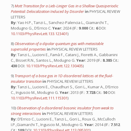
7)
Mott Transition for a Lieb-Liniger Gas in a Shallow Quasiperiodic
Potential: Delocalization Induced by Disorder
in
PHYSICAL REVIEW
LETTERS
By:
Yao H.P., Tanzi L., Sanchez-Palencia L., Giamarchi T.,
Modugno G., D’Errico C.
Year:
2024 (IF.:
9.000
Cit.:
6
DOI:
10.1103/PhysRevLett.133.123401
)
8)
Observation of a dipolar quantum gas with metastable
supersolid properties
in
PHYSICAL REVIEW LETTERS
By:
Tanzi L., Lucioni E., Famà F., Catani J., Fioretti A., Gabbanini
C., Bisset R.N., Santos L., Modugno G.
Year:
2019 (IF.:
8.385
Cit.:
430
DOI:
10.1103/PhysRevLett.122.130405
)
9)
Transport of a bose gas in 1D disordered lattices at the fluid-
insulator transition
in
PHYSICAL REVIEW LETTERS
By:
Tanzi L., Lucioni E., Chaudhuri S., Gori L., Kumar A., D’Errico
C., Inguscio M., Modugno G.
Year:
2013 (IF.:
7.728
Cit.:
50
DOI:
10.1103/PhysRevLett.111.115301
)
10)
Observation of a disordered bosonic insulator from weak to
strong interactions
in
PHYSICAL REVIEW LETTERS
By:
D’Errico C., Lucioni E., Tanzi L., Gori L., Roux G., McCulloch
I.P.,Giamarchi T., Inguscio M., Modugno G.
Year:
2014 (IF.:
7.512
Cit.:
109
DOI:
10.1103/PhysRevLett.113.095301
)