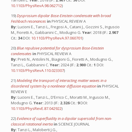
Tarruell L.
Year:
2018 (IF.:
2.907
Cit.:
50
DOI:
10.1103/PhysRevA.98.062712
)
19)
Dysprosium dipolar Bose-Einstein condensate with broad
Feshbach resonances
in
PHYSICAL REVIEW A
By:
Lucioni E., Tanzi L., Fregosi A., Catani J., Gozzini S., Inguscio
M., Fioretti A., Gabbanini C., Modugno G.
Year:
2018 (IF.:
2.907
Cit.:
34
DOI:
10.1103/PhysRevA.97.060701
)
20)
Blue repulsive potential for dysprosium Bose-Einstein
condensates
in
PHYSICAL REVIEW A
By:
Preti N., Antolini N., Biagioni G., Fioretti A., Modugno G.,
Tanzi L., Gabbanini C.
Year:
2024 (IF.:
2.900
Cit.:
1
DOI:
10.1103/PhysRevA.110.023307
)
21)
Modeling the transport of interacting matter waves in a
disordered system by a nonlinear diffusion equation
in
PHYSICAL
REVIEW E
By:
Lucioni E., Tanzi L., D’Errico C., Moratti M., Inguscio M.,
Modugno G.
Year:
2013 (IF.:
2.326
Cit.:
9
DOI:
10.1103/PhysRevE.87.042922
)
22)
Evidence of superfluidity in a dipolar supersolid from non-
classical rotational inertia
in
SCIENCE JOURNAL
By:
Tanzi L., Maloberti J.G.,