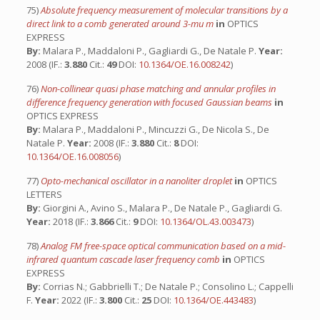
75)
Absolute frequency measurement of molecular transitions by a
direct link to a comb generated around 3-mu m
in
OPTICS
EXPRESS
By:
Malara P., Maddaloni P., Gagliardi G., De Natale P.
Year:
2008 (IF.:
3.880
Cit.:
49
DOI:
10.1364/OE.16.008242
)
76)
Non-collinear quasi phase matching and annular profiles in
difference frequency generation with focused Gaussian beams
in
OPTICS EXPRESS
By:
Malara P., Maddaloni P., Mincuzzi G., De Nicola S., De
Natale P.
Year:
2008 (IF.:
3.880
Cit.:
8
DOI:
10.1364/OE.16.008056
)
77)
Opto-mechanical oscillator in a nanoliter droplet
in
OPTICS
LETTERS
By:
Giorgini A., Avino S., Malara P., De Natale P., Gagliardi G.
Year:
2018 (IF.:
3.866
Cit.:
9
DOI:
10.1364/OL.43.003473
)
78)
Analog FM free-space optical communication based on a mid-
infrared quantum cascade laser frequency comb
in
OPTICS
EXPRESS
By:
Corrias N.; Gabbrielli T.; De Natale P.; Consolino L.; Cappelli
F.
Year:
2022 (IF.:
3.800
Cit.:
25
DOI:
10.1364/OE.443483
)