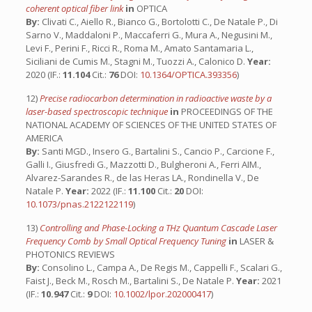
coherent optical fiber link
in
OPTICA
By:
Clivati C., Aiello R., Bianco G., Bortolotti C., De Natale P., Di
Sarno V., Maddaloni P., Maccaferri G., Mura A., Negusini M.,
Levi F., Perini F., Ricci R., Roma M., Amato Santamaria L.,
Siciliani de Cumis M., Stagni M., Tuozzi A., Calonico D.
Year:
2020 (IF.:
11.104
Cit.:
76
DOI:
10.1364/OPTICA.393356
)
12)
Precise radiocarbon determination in radioactive waste by a
laser-based spectroscopic technique
in
PROCEEDINGS OF THE
NATIONAL ACADEMY OF SCIENCES OF THE UNITED STATES OF
AMERICA
By:
Santi MGD., Insero G., Bartalini S., Cancio P., Carcione F.,
Galli I., Giusfredi G., Mazzotti D., Bulgheroni A., Ferri AIM.,
Alvarez-Sarandes R., de las Heras LA., Rondinella V., De
Natale P.
Year:
2022 (IF.:
11.100
Cit.:
20
DOI:
10.1073/pnas.2122122119
)
13)
Controlling and Phase-Locking a THz Quantum Cascade Laser
Frequency Comb by Small Optical Frequency Tuning
in
LASER &
PHOTONICS REVIEWS
By:
Consolino L., Campa A., De Regis M., Cappelli F., Scalari G.,
Faist J., Beck M., Rosch M., Bartalini S., De Natale P.
Year:
2021
(IF.:
10.947
Cit.:
9
DOI:
10.1002/lpor.202000417
)