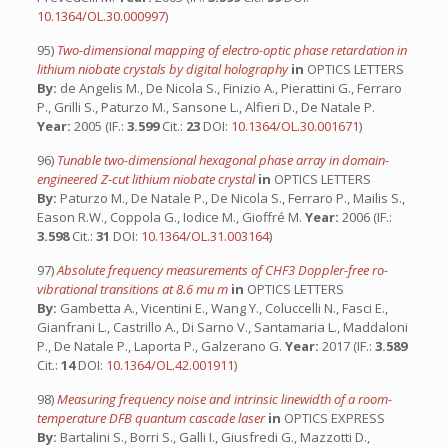
10.1364/OL.30.000997
)
95)
Two-dimensional mapping of electro-optic phase retardation in
lithium niobate crystals by digital holography
in
OPTICS LETTERS
By:
de Angelis M., De Nicola S., Finizio A., Pierattini G., Ferraro
P., Grilli S., Paturzo M., Sansone L., Alfieri D., De Natale P.
Year:
2005 (IF.:
3.599
Cit.:
23
DOI:
10.1364/OL.30.001671
)
96)
Tunable two-dimensional hexagonal phase array in domain-
engineered Z-cut lithium niobate crystal
in
OPTICS LETTERS
By:
Paturzo M., De Natale P., De Nicola S., Ferraro P., Mailis S.,
Eason R.W., Coppola G., Iodice M., Gioffré M.
Year:
2006 (IF.:
3.598
Cit.:
31
DOI:
10.1364/OL.31.003164
)
97)
Absolute frequency measurements of CHF3 Doppler-free ro-
vibrational transitions at 8.6 mu m
in
OPTICS LETTERS
By:
Gambetta A., Vicentini E., Wang Y., Coluccelli N., Fasci E.,
Gianfrani L., Castrillo A., Di Sarno V., Santamaria L., Maddaloni
P., De Natale P., Laporta P., Galzerano G.
Year:
2017 (IF.:
3.589
Cit.:
14
DOI:
10.1364/OL.42.001911
)
98)
Measuring frequency noise and intrinsic linewidth of a room-
temperature DFB quantum cascade laser
in
OPTICS EXPRESS
By:
Bartalini S., Borri S., Galli I., Giusfredi G., Mazzotti D.,