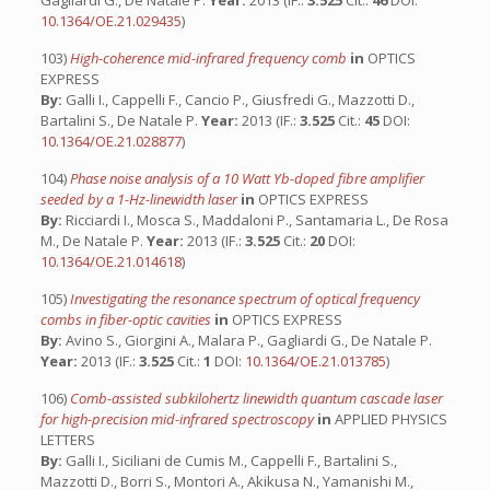
Gagliardi G., De Natale P.
Year:
2013 (IF.:
3.525
Cit.:
46
DOI:
10.1364/OE.21.029435
)
103)
High-coherence mid-infrared frequency comb
in
OPTICS
EXPRESS
By:
Galli I., Cappelli F., Cancio P., Giusfredi G., Mazzotti D.,
Bartalini S., De Natale P.
Year:
2013 (IF.:
3.525
Cit.:
45
DOI:
10.1364/OE.21.028877
)
104)
Phase noise analysis of a 10 Watt Yb-doped fibre amplifier
seeded by a 1-Hz-linewidth laser
in
OPTICS EXPRESS
By:
Ricciardi I., Mosca S., Maddaloni P., Santamaria L., De Rosa
M., De Natale P.
Year:
2013 (IF.:
3.525
Cit.:
20
DOI:
10.1364/OE.21.014618
)
105)
Investigating the resonance spectrum of optical frequency
combs in fiber-optic cavities
in
OPTICS EXPRESS
By:
Avino S., Giorgini A., Malara P., Gagliardi G., De Natale P.
Year:
2013 (IF.:
3.525
Cit.:
1
DOI:
10.1364/OE.21.013785
)
106)
Comb-assisted subkilohertz linewidth quantum cascade laser
for high-precision mid-infrared spectroscopy
in
APPLIED PHYSICS
LETTERS
By:
Galli I., Siciliani de Cumis M., Cappelli F., Bartalini S.,
Mazzotti D., Borri S., Montori A., Akikusa N., Yamanishi M.,