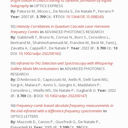
bright-soliton in LiNbO3 during its dynamic formation by digital
holography
in
OPTICS EXPRESS
By:
Paturzo M., Miccio L., De Nicola S., De Natale P., Ferraro P.
Year:
2007 (IF.:
3.709
Cit.:
17
DOI:
10.1364/OE.15.008243
)
92)
Intensity Correlations in Quantum Cascade Laser Harmonic
Frequency Combs
in
ADVANCED PHOTONICS RESEARCH
By:
Gabbrielli T., Bruno N., Corrias N., Borri S., Consolino L.,
Bertrand M., Shahmohammadi M., Franckie M., Beck M., Faist J.,
Zavatta A., Cappelli F., De Natale P.
Year:
2022 (IF.:
3.700
Cit.:
10
DOI:
10.1002/adpr.202200162
)
93)
Infrared-to-THz Detection and Spectroscopy with Whispering-
Gallery-Mode Microresonators
in
ADVANCED PHOTONICS
RESEARCH
By:
D’Ambrosio D.; Capezzuto M.; Aiello R.; Delli Santi MG.;
Sorgi A.; Malara P.; Avino S.; Giorgini A.; Maddaloni P.;
Consolino L.; Vitiello MS.; De Natale P.; Gagliardi G.
Year:
2022
(IF.:
3.700
Cit.:
3
DOI:
10.1002/adpr.202200147
)
94)
Frequency-comb-based absolute frequency measurements in
the mid-infrared with a difference-frequency spectrometer
in
OPTICS LETTERS
By:
Mazzotti D., Cancio P., Giusfredi G., De Natale P.,
Prevedelli M.
Year:
2005 (IF.:
3.599
Cit.:
59
DOI: