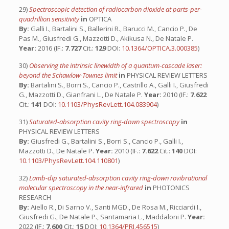
29)
Spectroscopic detection of radiocarbon dioxide at parts-per-
quadrillion sensitivity
in
OPTICA
By:
Galli I., Bartalini S., Ballerini R., Barucci M., Cancio P., De
Pas M., Giusfredi G., Mazzotti D., Akikusa N., De Natale P.
Year:
2016 (IF.:
7.727
Cit.:
129
DOI:
10.1364/OPTICA.3.000385
)
30)
Observing the intrinsic linewidth of a quantum-cascade laser:
beyond the Schawlow-Townes limit
in
PHYSICAL REVIEW LETTERS
By:
Bartalini S., Borri S., Cancio P., Castrillo A., Galli I., Giusfredi
G., Mazzotti D., Gianfrani L., De Natale P.
Year:
2010 (IF.:
7.622
Cit.:
141
DOI:
10.1103/PhysRevLett.104.083904
)
31)
Saturated-absorption cavity ring-down spectroscopy
in
PHYSICAL REVIEW LETTERS
By:
Giusfredi G., Bartalini S., Borri S., Cancio P., Galli I.,
Mazzotti D., De Natale P.
Year:
2010 (IF.:
7.622
Cit.:
140
DOI:
10.1103/PhysRevLett.104.110801
)
32)
Lamb-dip saturated-absorption cavity ring-down rovibrational
molecular spectroscopy in the near-infrared
in
PHOTONICS
RESEARCH
By:
Aiello R., Di Sarno V., Santi MGD., De Rosa M., Ricciardi I.,
Giusfredi G., De Natale P., Santamaria L., Maddaloni P.
Year:
2022 (IF.:
7.600
Cit.:
15
DOI:
10.1364/PRJ.456515
)