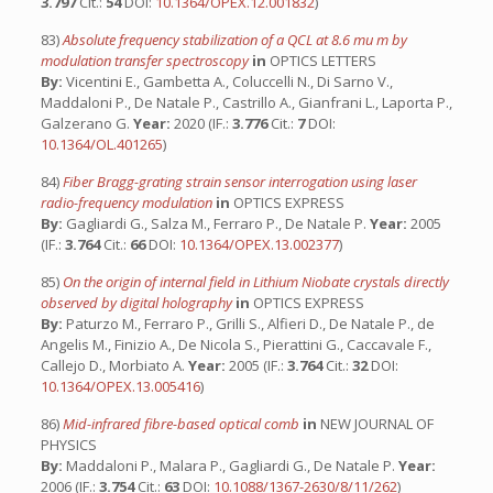
3.797
Cit.:
54
DOI:
10.1364/OPEX.12.001832
)
83)
Absolute frequency stabilization of a QCL at 8.6 mu m by
modulation transfer spectroscopy
in
OPTICS LETTERS
By:
Vicentini E., Gambetta A., Coluccelli N., Di Sarno V.,
Maddaloni P., De Natale P., Castrillo A., Gianfrani L., Laporta P.,
Galzerano G.
Year:
2020 (IF.:
3.776
Cit.:
7
DOI:
10.1364/OL.401265
)
84)
Fiber Bragg-grating strain sensor interrogation using laser
radio-frequency modulation
in
OPTICS EXPRESS
By:
Gagliardi G., Salza M., Ferraro P., De Natale P.
Year:
2005
(IF.:
3.764
Cit.:
66
DOI:
10.1364/OPEX.13.002377
)
85)
On the origin of internal field in Lithium Niobate crystals directly
observed by digital holography
in
OPTICS EXPRESS
By:
Paturzo M., Ferraro P., Grilli S., Alfieri D., De Natale P., de
Angelis M., Finizio A., De Nicola S., Pierattini G., Caccavale F.,
Callejo D., Morbiato A.
Year:
2005 (IF.:
3.764
Cit.:
32
DOI:
10.1364/OPEX.13.005416
)
86)
Mid-infrared fibre-based optical comb
in
NEW JOURNAL OF
PHYSICS
By:
Maddaloni P., Malara P., Gagliardi G., De Natale P.
Year:
2006 (IF.:
3.754
Cit.:
63
DOI:
10.1088/1367-2630/8/11/262
)