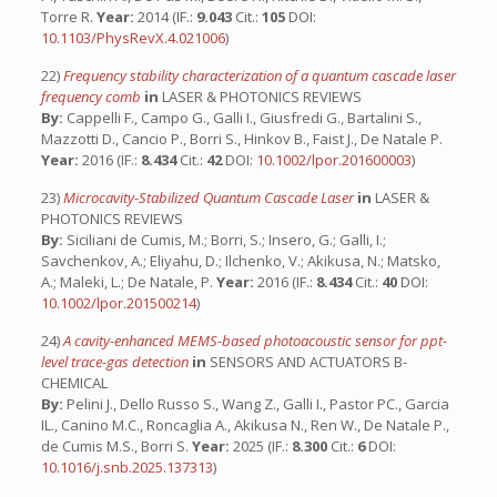
Torre R.
Year:
2014 (IF.:
9.043
Cit.:
105
DOI:
10.1103/PhysRevX.4.021006
)
22)
Frequency stability characterization of a quantum cascade laser
frequency comb
in
LASER & PHOTONICS REVIEWS
By:
Cappelli F., Campo G., Galli I., Giusfredi G., Bartalini S.,
Mazzotti D., Cancio P., Borri S., Hinkov B., Faist J., De Natale P.
Year:
2016 (IF.:
8.434
Cit.:
42
DOI:
10.1002/lpor.201600003
)
23)
Microcavity-Stabilized Quantum Cascade Laser
in
LASER &
PHOTONICS REVIEWS
By:
Siciliani de Cumis, M.; Borri, S.; Insero, G.; Galli, I.;
Savchenkov, A.; Eliyahu, D.; Ilchenko, V.; Akikusa, N.; Matsko,
A.; Maleki, L.; De Natale, P.
Year:
2016 (IF.:
8.434
Cit.:
40
DOI:
10.1002/lpor.201500214
)
24)
A cavity-enhanced MEMS-based photoacoustic sensor for ppt-
level trace-gas detection
in
SENSORS AND ACTUATORS B-
CHEMICAL
By:
Pelini J., Dello Russo S., Wang Z., Galli I., Pastor PC., Garcia
IL., Canino M.C., Roncaglia A., Akikusa N., Ren W., De Natale P.,
de Cumis M.S., Borri S.
Year:
2025 (IF.:
8.300
Cit.:
6
DOI:
10.1016/j.snb.2025.137313
)