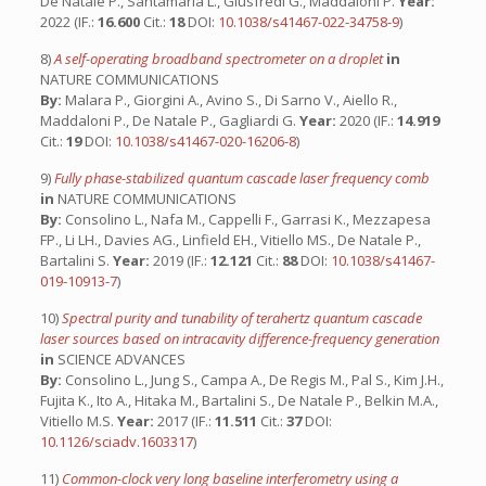
De Natale P., Santamaria L., Giusfredi G., Maddaloni P.
Year:
2022 (IF.:
16.600
Cit.:
18
DOI:
10.1038/s41467-022-34758-9
)
8)
A self-operating broadband spectrometer on a droplet
in
NATURE COMMUNICATIONS
By:
Malara P., Giorgini A., Avino S., Di Sarno V., Aiello R.,
Maddaloni P., De Natale P., Gagliardi G.
Year:
2020 (IF.:
14.919
Cit.:
19
DOI:
10.1038/s41467-020-16206-8
)
9)
Fully phase-stabilized quantum cascade laser frequency comb
in
NATURE COMMUNICATIONS
By:
Consolino L., Nafa M., Cappelli F., Garrasi K., Mezzapesa
FP., Li LH., Davies AG., Linfield EH., Vitiello MS., De Natale P.,
Bartalini S.
Year:
2019 (IF.:
12.121
Cit.:
88
DOI:
10.1038/s41467-
019-10913-7
)
10)
Spectral purity and tunability of terahertz quantum cascade
laser sources based on intracavity difference-frequency generation
in
SCIENCE ADVANCES
By:
Consolino L., Jung S., Campa A., De Regis M., Pal S., Kim J.H.,
Fujita K., Ito A., Hitaka M., Bartalini S., De Natale P., Belkin M.A.,
Vitiello M.S.
Year:
2017 (IF.:
11.511
Cit.:
37
DOI:
10.1126/sciadv.1603317
)
11)
Common-clock very long baseline interferometry using a