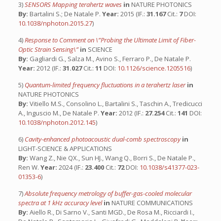
3)
SENSORS Mapping terahertz waves
in
NATURE PHOTONICS
By:
Bartalini S.; De Natale P.
Year:
2015 (IF.:
31.167
Cit.:
7
DOI:
10.1038/nphoton.2015.27
)
4)
Response to Comment on \”Probing the Ultimate Limit of Fiber-
Optic Strain Sensing\”
in
SCIENCE
By:
Gagliardi G., Salza M., Avino S., Ferraro P., De Natale P.
Year:
2012 (IF.:
31.027
Cit.:
11
DOI:
10.1126/science.1205516
)
5)
Quantum-limited frequency fluctuations in a terahertz laser
in
NATURE PHOTONICS
By:
Vitiello M.S., Consolino L., Bartalini S., Taschin A., Tredicucci
A., Inguscio M., De Natale P.
Year:
2012 (IF.:
27.254
Cit.:
141
DOI:
10.1038/nphoton.2012.145
)
6)
Cavity-enhanced photoacoustic dual-comb spectroscopy
in
LIGHT-SCIENCE & APPLICATIONS
By:
Wang Z., Nie QX., Sun HJ., Wang Q., Borri S., De Natale P.,
Ren W.
Year:
2024 (IF.:
23.400
Cit.:
72
DOI:
10.1038/s41377-023-
01353-6
)
7)
Absolute frequency metrology of buffer-gas-cooled molecular
spectra at 1 kHz accuracy level
in
NATURE COMMUNICATIONS
By:
Aiello R., Di Sarno V., Santi MGD., De Rosa M., Ricciardi I.,