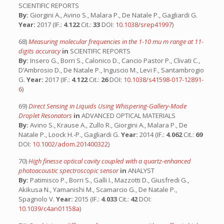
SCIENTIFIC REPORTS
By:
Giorgini A., Avino S., Malara P., De Natale P., Gagliardi G.
Year:
2017 (IF.:
4.122
Cit.:
33
DOI:
10.1038/srep41997
)
68)
Measuring molecular frequencies in the 1-10 mu m range at 11-
digits accuracy
in
SCIENTIFIC REPORTS
By:
Insero G., Borri S., Calonico D., Cancio Pastor P., Clivati C.,
D’Ambrosio D., De Natale P., Inguscio M., Levi F., Santambrogio
G.
Year:
2017 (IF.:
4.122
Cit.:
26
DOI:
10.1038/s41598-017-12891-
6
)
69)
Direct Sensing in Liquids Using Whispering-Gallery-Mode
Droplet Resonators
in
ADVANCED OPTICAL MATERIALS
By:
Avino S., Krause A., Zullo R., Giorgini A., Malara P., De
Natale P., Loock H.-P., Gagliardi G.
Year:
2014 (IF.:
4.062
Cit.:
69
DOI:
10.1002/adom.201400322
)
70)
High finesse optical cavity coupled with a quartz-enhanced
photoacoustic spectroscopic sensor
in
ANALYST
By:
Patimisco P., Borri S., Galli I., Mazzotti D., Giusfredi G.,
Akikusa N., Yamanishi M., Scamarcio G., De Natale P.,
Spagnolo V.
Year:
2015 (IF.:
4.033
Cit.:
42
DOI:
10.1039/c4an01158a
)