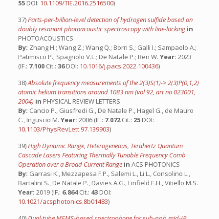
55
DOI:
10.1109/TIE.2016.2516500
)
37)
Parts-per-billion-level detection of hydrogen sulfide based on
doubly resonant photoacoustic spectroscopy with line-locking
in
PHOTOACOUSTICS
By:
Zhang H.; Wang Z.; Wang Q.; Borri S.; Galli I.; Sampaolo A.;
Patimisco P.; Spagnolo V.L.; De Natale P.; Ren W.
Year:
2023
(IF.:
7.100
Cit.:
36
DOI:
10.1016/j.pacs.2022.100436
)
38)
Absolute frequency measurements of the 2(3)S(1)-> 2(3)P(0,1,2)
atomic helium transitions around 1083 nm (vol 92, art no 023001,
2004)
in
PHYSICAL REVIEW LETTERS
By:
Cancio P., Giusfredi G., De Natale P., Hagel G., de Mauro
C., Inguscio M.
Year:
2006 (IF.:
7.072
Cit.:
25
DOI:
10.1103/PhysRevLett.97.139903
)
39)
High Dynamic Range, Heterogeneous, Terahertz Quantum
Cascade Lasers Featuring Thermally Tunable Frequency Comb
Operation over a Broad Current Range
in
ACS PHOTONICS
By:
Garrasi K., Mezzapesa F.P., Salemi L., Li L., Consolino L.,
Bartalini S., De Natale P., Davies A.G., Linfield E.H., Vitiello M.S.
Year:
2019 (IF.:
6.864
Cit.:
43
DOI:
10.1021/acsphotonics.8b01483
)
40)
Dual-tube MEMS-based spectrophone for sub-ppb mid-IR