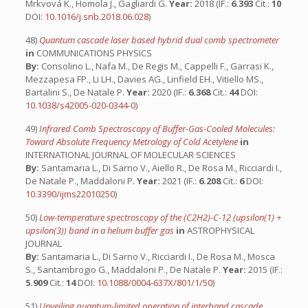
Mrkvová K., Homola J., Gagliardi G.
Year:
2018 (IF.:
6.393
Cit.:
10
DOI:
10.1016/j.snb.2018.06.028
)
48)
Quantum cascade laser based hybrid dual comb spectrometer
in
COMMUNICATIONS PHYSICS
By:
Consolino L., Nafa M., De Regis M., Cappelli F., Garrasi K.,
Mezzapesa FP., Li LH., Davies AG., Linfield EH., Vitiello MS.,
Bartalini S., De Natale P.
Year:
2020 (IF.:
6.368
Cit.:
44
DOI:
10.1038/s42005-020-0344-0
)
49)
Infrared Comb Spectroscopy of Buffer-Gas-Cooled Molecules:
Toward Absolute Frequency Metrology of Cold Acetylene
in
INTERNATIONAL JOURNAL OF MOLECULAR SCIENCES
By:
Santamaria L., Di Sarno V., Aiello R., De Rosa M., Ricciardi I.,
De Natale P., Maddaloni P.
Year:
2021 (IF.:
6.208
Cit.:
6
DOI:
10.3390/ijms22010250
)
50)
Low-temperature spectroscopy of the (C2H2)-C-12 (upsilon(1) +
upsilon(3)) band in a helium buffer gas
in
ASTROPHYSICAL
JOURNAL
By:
Santamaria L., Di Sarno V., Ricciardi I., De Rosa M., Mosca
S., Santambrogio G., Maddaloni P., De Natale P.
Year:
2015 (IF.:
5.909
Cit.:
14
DOI:
10.1088/0004-637X/801/1/50
)
51)
Unveiling quantum-limited operation of interband cascade