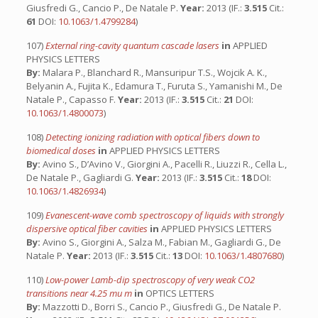
Giusfredi G., Cancio P., De Natale P.
Year:
2013 (IF.:
3.515
Cit.:
61
DOI:
10.1063/1.4799284
)
107)
External ring-cavity quantum cascade lasers
in
APPLIED
PHYSICS LETTERS
By:
Malara P., Blanchard R., Mansuripur T.S., Wojcik A. K.,
Belyanin A., Fujita K., Edamura T., Furuta S., Yamanishi M., De
Natale P., Capasso F.
Year:
2013 (IF.:
3.515
Cit.:
21
DOI:
10.1063/1.4800073
)
108)
Detecting ionizing radiation with optical fibers down to
biomedical doses
in
APPLIED PHYSICS LETTERS
By:
Avino S., D’Avino V., Giorgini A., Pacelli R., Liuzzi R., Cella L.,
De Natale P., Gagliardi G.
Year:
2013 (IF.:
3.515
Cit.:
18
DOI:
10.1063/1.4826934
)
109)
Evanescent-wave comb spectroscopy of liquids with strongly
dispersive optical fiber cavities
in
APPLIED PHYSICS LETTERS
By:
Avino S., Giorgini A., Salza M., Fabian M., Gagliardi G., De
Natale P.
Year:
2013 (IF.:
3.515
Cit.:
13
DOI:
10.1063/1.4807680
)
110)
Low-power Lamb-dip spectroscopy of very weak CO2
transitions near 4.25 mu m
in
OPTICS LETTERS
By:
Mazzotti D., Borri S., Cancio P., Giusfredi G., De Natale P.