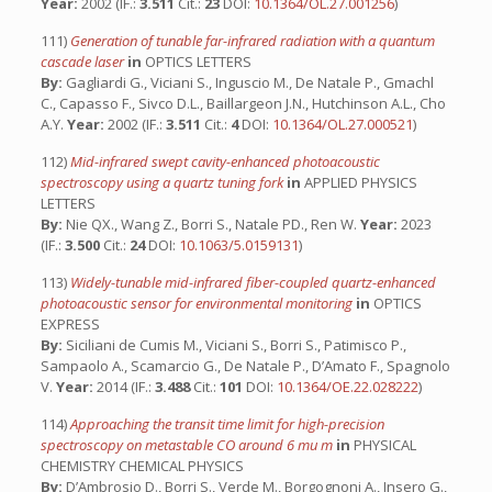
Year:
2002 (IF.:
3.511
Cit.:
23
DOI:
10.1364/OL.27.001256
)
111)
Generation of tunable far-infrared radiation with a quantum
cascade laser
in
OPTICS LETTERS
By:
Gagliardi G., Viciani S., Inguscio M., De Natale P., Gmachl
C., Capasso F., Sivco D.L., Baillargeon J.N., Hutchinson A.L., Cho
A.Y.
Year:
2002 (IF.:
3.511
Cit.:
4
DOI:
10.1364/OL.27.000521
)
112)
Mid-infrared swept cavity-enhanced photoacoustic
spectroscopy using a quartz tuning fork
in
APPLIED PHYSICS
LETTERS
By:
Nie QX., Wang Z., Borri S., Natale PD., Ren W.
Year:
2023
(IF.:
3.500
Cit.:
24
DOI:
10.1063/5.0159131
)
113)
Widely-tunable mid-infrared fiber-coupled quartz-enhanced
photoacoustic sensor for environmental monitoring
in
OPTICS
EXPRESS
By:
Siciliani de Cumis M., Viciani S., Borri S., Patimisco P.,
Sampaolo A., Scamarcio G., De Natale P., D’Amato F., Spagnolo
V.
Year:
2014 (IF.:
3.488
Cit.:
101
DOI:
10.1364/OE.22.028222
)
114)
Approaching the transit time limit for high-precision
spectroscopy on metastable CO around 6 mu m
in
PHYSICAL
CHEMISTRY CHEMICAL PHYSICS
By:
D’Ambrosio D., Borri S., Verde M., Borgognoni A., Insero G.,