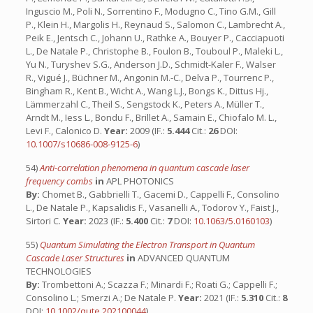
Inguscio M., Poli N., Sorrentino F., Modugno C., Tino G.M., Gill
P., Klein H., Margolis H., Reynaud S., Salomon C., Lambrecht A.,
Peik E., Jentsch C., Johann U., Rathke A., Bouyer P., Cacciapuoti
L., De Natale P., Christophe B., Foulon B., Touboul P., Maleki L.,
Yu N., Turyshev S.G., Anderson J.D., Schmidt-Kaler F., Walser
R., Vigué J., Büchner M., Angonin M.-C., Delva P., Tourrenc P.,
Bingham R., Kent B., Wicht A., Wang L.J., Bongs K., Dittus Hj.,
Lämmerzahl C., Theil S., Sengstock K., Peters A., Müller T.,
Arndt M., Iess L., Bondu F., Brillet A., Samain E., Chiofalo M. L.,
Levi F., Calonico D.
Year:
2009 (IF.:
5.444
Cit.:
26
DOI:
10.1007/s10686-008-9125-6
)
54)
Anti-correlation phenomena in quantum cascade laser
frequency combs
in
APL PHOTONICS
By:
Chomet B., Gabbrielli T., Gacemi D., Cappelli F., Consolino
L., De Natale P., Kapsalidis F., Vasanelli A., Todorov Y., Faist J.,
Sirtori C.
Year:
2023 (IF.:
5.400
Cit.:
7
DOI:
10.1063/5.0160103
)
55)
Quantum Simulating the Electron Transport in Quantum
Cascade Laser Structures
in
ADVANCED QUANTUM
TECHNOLOGIES
By:
Trombettoni A.; Scazza F.; Minardi F.; Roati G.; Cappelli F.;
Consolino L.; Smerzi A.; De Natale P.
Year:
2021 (IF.:
5.310
Cit.:
8
DOI:
10.1002/qute.202100044
)