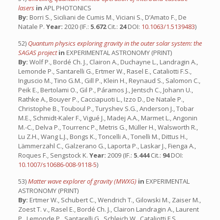
lasers
in
APL PHOTONICS
By:
Borri S., Siciliani de Cumis M., Viciani S., D’Amato F., De
Natale P.
Year:
2020 (IF.:
5.672
Cit.:
24
DOI:
10.1063/1.5139483
)
52)
Quantum physics exploring gravity in the outer solar system: the
SAGAS project
in
EXPERIMENTAL ASTRONOMY (PRINT)
By:
Wolf P., Bordé Ch. J., Clairon A., Duchayne L., Landragin A.,
Lemonde P., Santarelli G., Ertmer W., Rasel E., Cataliotti F.S.,
Inguscio M., Tino G.M., Gill P., Klein H., Reynaud S., Salomon C.,
Peik E., Bertolami O., Gil P., Páramos J., Jentsch C., Johann U.,
Rathke A., Bouyer P., Cacciapuoti L., Izzo D., De Natale P.,
Christophe B., Touboul P., Turyshev S.G., Anderson J., Tobar
M.E., Schmidt-Kaler F., Vigué J., Madej A.A., Marmet L., Angonin
M.-C., Delva P., Tourrenc P., Metris G., Müller H., Walsworth R.,
Lu Z.H., Wang L.J., Bongs K., Toncelli A., Tonelli M., Dittus H.,
Lämmerzahl C., Galzerano G., Laporta P., Laskar J., Fienga A.,
Roques F., Sengstock K.
Year:
2009 (IF.:
5.444
Cit.:
94
DOI:
10.1007/s10686-008-9118-5
)
53)
Matter wave explorer of gravity (MWXG)
in
EXPERIMENTAL
ASTRONOMY (PRINT)
By:
Ertmer W., Schubert C., Wendrich T., Gilowski M., Zaiser M.,
Zoest T. v., Rasel E., Bordé Ch. J., Clairon Landragin A., Laurent
P., Lemonde P., Santarelli G., Schleich W., Cataliotti F.S.,