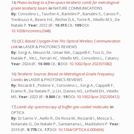
14)
Phase-locking to a free-space terahertz comb for metrological-
grade terahertz lasers
in
NATURE COMMUNICATIONS
By:
Consolino L., Taschin A., Bartolini P., Bartalini S., Cancio P.,
Tredicucci A., Beere H.E., Ritchie D.A., Torre R., Vitiello M.S., De
Natale P.
Year:
2012 (IF.:
10.015
Cit.:
109
DOI:
10.1038/ncomms2048
)
15)
QCL-Based Cryogen-Free THz Optical Wireless Communication
Link
in
LASER & PHOTONICS REVIEWS
By:
Sorgi A., Meucci M., Umair MA., Cappelli F., Toci G., De
Natale P., Viti L., Ferrari AC., Vitiello MS., Consolino L., Catani J.
Year:
2024 (IF.:
10.000
Cit.:
8
DOI:
10.1002/lpor.202301082
)
16)
Terahertz Sources Based on Metrological-Grade Frequency
Combs
in
LASER & PHOTONICS REVIEWS
By:
Riccardi E., Pistore V., Consolino L., Sorgi A., Cappelli F.,
Eramo R., De Natale P., Li LH., Davies AG., Linfield EH., Vitiello
MS.
Year:
2023 (IF.:
9.800
Cit.:
19
DOI:
10.1002/lpor.202200412
)
17)
Lamb-dip spectroscopy of buffer-gas-cooled molecules
in
OPTICA
By:
Di Sarno V., Aiello R., De Rosa M., Ricciardi I., Mosca S.,
Notariale G., De Natale P., Santamaria L., Maddaloni P.
Year:
2019 (IF.:
9.778
Cit.:
17
DOI:
10.1364/OPTICA.6.000436
)