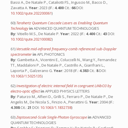
Bassi A., De Natale P., Cataliotti FS., Inguscio M., Bacco D.,
Zavatta A.
Year:
2023 (IF.:
4.400
Cit.:
66
DOI:
10.1002/qute.202200061
)
60)
Terahertz Quantum Cascade Lasers as Enabling Quantum
Technology
in
ADVANCED QUANTUM TECHNOLOGIES
By:
Vitiello M.S., De Natale P.
Year:
2022 (IF.:
4.400
Cit.:
43
DOI:
10.1002/qute.202100082
)
61)
Versatile mid-infrared frequency-comb referenced sub-Doppler
spectrometer
in
APL PHOTONICS
By:
Gambetta A., Vicentini E., Coluccelli N., Wang Y., Fernandez
TT., Maddaloni P., De Natale P., Castrillo A., Gianfrani L.,
Laporta P., Galzerano G.
Year:
2018 (IF.:
4.383
Cit.:
8
DOI:
10.1063/1.5025135
)
62)
Investigation of electric internal field in congruent LiNbO3 by
electro-optic effect
in
APPLIED PHYSICS LETTERS
By:
Paturzo M., Alfieri D., Grilli S., Ferraro P., De Natale P., De
Angelis M., De Nicola S., Finizio A., Pierattini G.
Year:
2004 (IF.:
4.308
Cit.:
21
DOI:
10.1063/1.1832738
)
63)
Zeptosecond-Scale Single-Photon Gyroscope
in
ADVANCED
QUANTUM TECHNOLOGIES