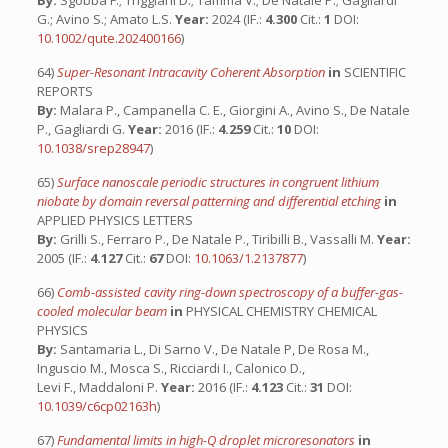
By:
Sgobba F.; Triggiani D.; Tamma V.; De Natale P.; Gagliardi
G.; Avino S.; Amato L.S.
Year:
2024 (IF.:
4.300
Cit.:
1
DOI:
10.1002/qute.202400166
)
64)
Super-Resonant Intracavity Coherent Absorption
in
SCIENTIFIC
REPORTS
By:
Malara P., Campanella C. E., Giorgini A., Avino S., De Natale
P., Gagliardi G.
Year:
2016 (IF.:
4.259
Cit.:
10
DOI:
10.1038/srep28947
)
65)
Surface nanoscale periodic structures in congruent lithium
niobate by domain reversal patterning and differential etching
in
APPLIED PHYSICS LETTERS
By:
Grilli S., Ferraro P., De Natale P., Tiribilli B., Vassalli M.
Year:
2005 (IF.:
4.127
Cit.:
67
DOI:
10.1063/1.2137877
)
66)
Comb-assisted cavity ring-down spectroscopy of a buffer-gas-
cooled molecular beam
in
PHYSICAL CHEMISTRY CHEMICAL
PHYSICS
By:
Santamaria L., Di Sarno V., De Natale P, De Rosa M.,
Inguscio M., Mosca S., Ricciardi I., Calonico D.,
Levi F., Maddaloni P.
Year:
2016 (IF.:
4.123
Cit.:
31
DOI:
10.1039/c6cp02163h
)
67)
Fundamental limits in high-Q droplet microresonators
in