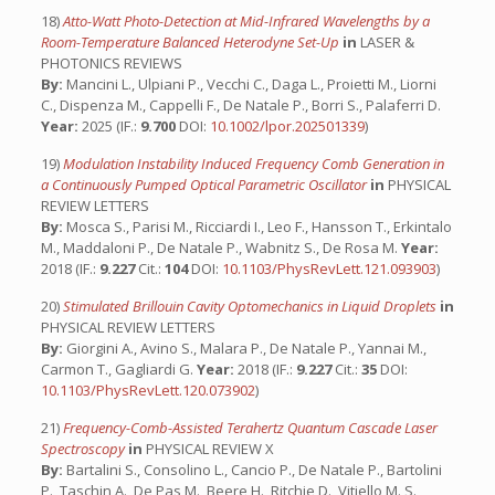
18)
Atto-Watt Photo-Detection at Mid-Infrared Wavelengths by a
Room-Temperature Balanced Heterodyne Set-Up
in
LASER &
PHOTONICS REVIEWS
By:
Mancini L., Ulpiani P., Vecchi C., Daga L., Proietti M., Liorni
C., Dispenza M., Cappelli F., De Natale P., Borri S., Palaferri D.
Year:
2025 (IF.:
9.700
DOI:
10.1002/lpor.202501339
)
19)
Modulation Instability Induced Frequency Comb Generation in
a Continuously Pumped Optical Parametric Oscillator
in
PHYSICAL
REVIEW LETTERS
By:
Mosca S., Parisi M., Ricciardi I., Leo F., Hansson T., Erkintalo
M., Maddaloni P., De Natale P., Wabnitz S., De Rosa M.
Year:
2018 (IF.:
9.227
Cit.:
104
DOI:
10.1103/PhysRevLett.121.093903
)
20)
Stimulated Brillouin Cavity Optomechanics in Liquid Droplets
in
PHYSICAL REVIEW LETTERS
By:
Giorgini A., Avino S., Malara P., De Natale P., Yannai M.,
Carmon T., Gagliardi G.
Year:
2018 (IF.:
9.227
Cit.:
35
DOI:
10.1103/PhysRevLett.120.073902
)
21)
Frequency-Comb-Assisted Terahertz Quantum Cascade Laser
Spectroscopy
in
PHYSICAL REVIEW X
By:
Bartalini S., Consolino L., Cancio P., De Natale P., Bartolini
P., Taschin A., De Pas M., Beere H., Ritchie D., Vitiello M. S.,