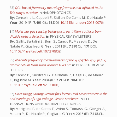
33)
QCL-based frequency metrology from the mid-infrared to the
THz range: a review
in
NANOPHOTONICS
By:
Consolino L., Cappelli F., Siciliani De Cumis M., De Natale P.
Year:
2019 (IF.:
7.491
Cit.:
58
DOI:
10.1515/nanoph-2018-0076
)
34)
Molecular gas sensing below parts per trillion: radiocarbon-
dioxide optical detection
in
PHYSICAL REVIEW LETTERS
By:
Galli I., Bartalini S., Borri S., Cancio P., Mazzotti D., De
Natale P., Giusfredi G.
Year:
2011 (IF.:
7.370
Cit.:
171
DOI:
10.1103/PhysRevLett.107.270802
)
35)
Absolute frequency measurements of the 2(3)S(1)-> 2(3)P(0,1,2)
atomic helium transitions around 1083 nm
in
PHYSICAL REVIEW
LETTERS
By:
Cancio P., Giusfredi G., De Natale P., Hagel G., de Mauro
C., Inguscio M.
Year:
2004 (IF.:
7.218
Cit.:
104
DOI:
10.1103/PhysRevLett.92.023001
)
36)
Fiber Bragg Grating Sensor for Electric Field Measurement in the
End Windings of High-Voltage Electric Machines
in
IEEE
TRANSACTIONS ON INDUSTRIAL ELECTRONICS
By:
Marignetti F., de Santis E., Avino S., Tomassi G., Giorgini A.,
Malara P., De Natale P., Gagliardi G.
Year:
2016 (IF.:
7.168
Cit.: