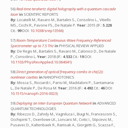
56)
Real-time terahertz digital holography with a quantum cascade
laser
in
SCIENTIFIC REPORTS
By:
Locatelli M., Ravaro M., Bartalini S., Consolino L., Vitiello
MS., Cicchi R., Pavone FS., De Natale P.
Year:
2015 (IF.:
5.228
Cit.:
99
DOI:
10.1038/srep13566
)
57)
Room-Temperature Continuous-Wave Frequency-Referenced
Spectrometer up to 7.5 THz
in
PHYSICAL REVIEW APPLIED
By:
De Regis M., Bartalini S., Ravaro M., Calonico D., De Natale
P., Consolino L.
Year:
2018 (IF.:
4.532
Cit.:
19
DOI:
10.1103/PhysRevApplied.10.064041
)
58)
Direct generation of optical frequency combs in chi((2))
nonlinear cavities
in
NANOPHOTONICS
By:
Mosca S., Ricciardi I., Parisi M., Maddaloni P., Santamaria
L., De Natale P., De Rosa M.
Year:
2016 (IF.:
4.492
Cit.:
46
DOI:
10.1515/nanoph-2016-0023
)
59)
Deploying an Inter-European Quantum Network
in
ADVANCED
QUANTUM TECHNOLOGIES
By:
Ribezzo D., Zahidy M., Vagniluca I., Biagi N., Francesconi S.,
Occhipinti T., Oxenlowe LK., Loncaric M., Cvitic I., Stipcevic M.,
Pusavec D., Kaltenbaek R., Ramsak A., Giorgetti G., Scazza F.,