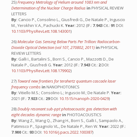
25)
Frequency Metrology of Helium around 1083 nm and
Determination of the Nuclear Charge Radius
in
PHYSICAL REVIEW
LETTERS
By:
Cancio P., Consolino L., Giusfredi G., De Natale P., Inguscio
M., Yerokhin V.A., Pachucki K.
Year:
2012 (IF.:
7.943
Cit.:
91
DOI:
10.1103/PhysRevLett.108.143001
)
26)
Molecular Gas Sensing Below Parts Per Trillion: Radiocarbon-
Dioxide Optical Detection (vol 107, 270802, 2011)
in
PHYSICAL
REVIEW LETTERS
By:
Galli I., Bartalini S., Borri S., Cancio P., Mazzotti D., De
Natale P., Giusfredi G.
Year:
2012 (IF.:
7.943
Cit.:
2
DOI:
10.1103/PhysRevLett.108.179902
)
27)
Toward new frontiers for terahertz quantum cascade laser
frequency combs
in
NANOPHOTONICS
By:
Vitiello M.S.; Consolino L.; Inguscio M.; De Natale P.
Year:
2021 (IF.:
7.923
Cit.:
29
DOI:
10.1515/nanoph-2020-0429
)
28)
Doubly resonant sub-ppt photoacoustic gas detection with
eight decades dynamic range
in
PHOTOACOUSTICS
By:
Wang Z., Wang Q., Zhang H., Borri S., Galli I., Sampaolo A.,
Patimisco P., Spagnolo VL., De Natale P., Ren W.
Year:
2022 (IF.:
7.900
Cit.:
93
DOI:
10.1016/j.pacs.2022.100387
)