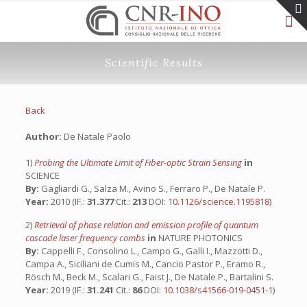
Scientific Results
Back
Author:
De Natale Paolo
1)
Probing the Ultimate Limit of Fiber-optic Strain Sensing
in
SCIENCE
By:
Gagliardi G., Salza M., Avino S., Ferraro P., De Natale P.
Year:
2010 (IF.:
31.377
Cit.:
213
DOI:
10.1126/science.1195818
)
2)
Retrieval of phase relation and emission profile of quantum
cascade laser frequency combs
in
NATURE PHOTONICS
By:
Cappelli F., Consolino L., Campo G., Galli I., Mazzotti D.,
Campa A., Siciliani de Cumis M., Cancio Pastor P., Eramo R.,
Rösch M., Beck M., Scalari G., Faist J., De Natale P., Bartalini S.
Year:
2019 (IF.:
31.241
Cit.:
86
DOI:
10.1038/s41566-019-0451-1
)