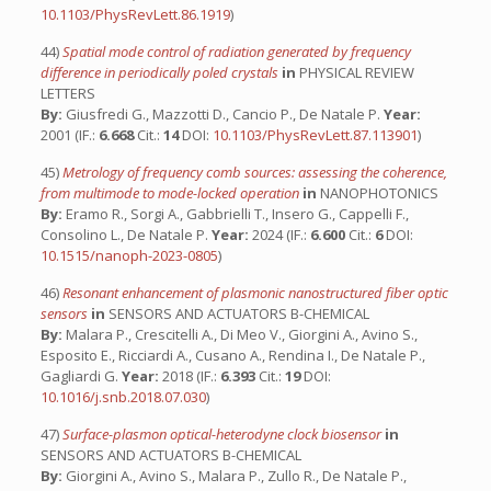
10.1103/PhysRevLett.86.1919
)
44)
Spatial mode control of radiation generated by frequency
difference in periodically poled crystals
in
PHYSICAL REVIEW
LETTERS
By:
Giusfredi G., Mazzotti D., Cancio P., De Natale P.
Year:
2001 (IF.:
6.668
Cit.:
14
DOI:
10.1103/PhysRevLett.87.113901
)
45)
Metrology of frequency comb sources: assessing the coherence,
from multimode to mode-locked operation
in
NANOPHOTONICS
By:
Eramo R., Sorgi A., Gabbrielli T., Insero G., Cappelli F.,
Consolino L., De Natale P.
Year:
2024 (IF.:
6.600
Cit.:
6
DOI:
10.1515/nanoph-2023-0805
)
46)
Resonant enhancement of plasmonic nanostructured fiber optic
sensors
in
SENSORS AND ACTUATORS B-CHEMICAL
By:
Malara P., Crescitelli A., Di Meo V., Giorgini A., Avino S.,
Esposito E., Ricciardi A., Cusano A., Rendina I., De Natale P.,
Gagliardi G.
Year:
2018 (IF.:
6.393
Cit.:
19
DOI:
10.1016/j.snb.2018.07.030
)
47)
Surface-plasmon optical-heterodyne clock biosensor
in
SENSORS AND ACTUATORS B-CHEMICAL
By:
Giorgini A., Avino S., Malara P., Zullo R., De Natale P.,