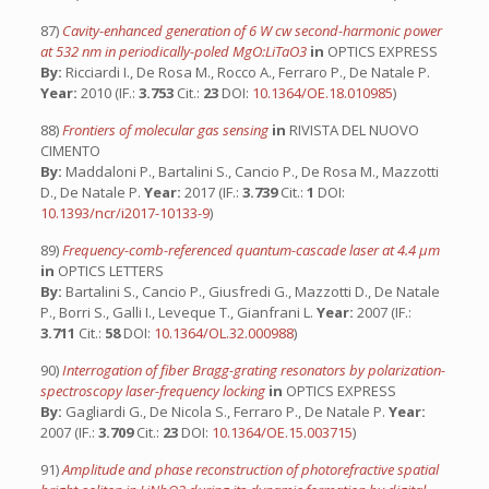
87)
Cavity-enhanced generation of 6 W cw second-harmonic power
at 532 nm in periodically-poled MgO:LiTaO3
in
OPTICS EXPRESS
By:
Ricciardi I., De Rosa M., Rocco A., Ferraro P., De Natale P.
Year:
2010 (IF.:
3.753
Cit.:
23
DOI:
10.1364/OE.18.010985
)
88)
Frontiers of molecular gas sensing
in
RIVISTA DEL NUOVO
CIMENTO
By:
Maddaloni P., Bartalini S., Cancio P., De Rosa M., Mazzotti
D., De Natale P.
Year:
2017 (IF.:
3.739
Cit.:
1
DOI:
10.1393/ncr/i2017-10133-9
)
89)
Frequency-comb-referenced quantum-cascade laser at 4.4 μm
in
OPTICS LETTERS
By:
Bartalini S., Cancio P., Giusfredi G., Mazzotti D., De Natale
P., Borri S., Galli I., Leveque T., Gianfrani L.
Year:
2007 (IF.:
3.711
Cit.:
58
DOI:
10.1364/OL.32.000988
)
90)
Interrogation of fiber Bragg-grating resonators by polarization-
spectroscopy laser-frequency locking
in
OPTICS EXPRESS
By:
Gagliardi G., De Nicola S., Ferraro P., De Natale P.
Year:
2007 (IF.:
3.709
Cit.:
23
DOI:
10.1364/OE.15.003715
)
91)
Amplitude and phase reconstruction of photorefractive spatial