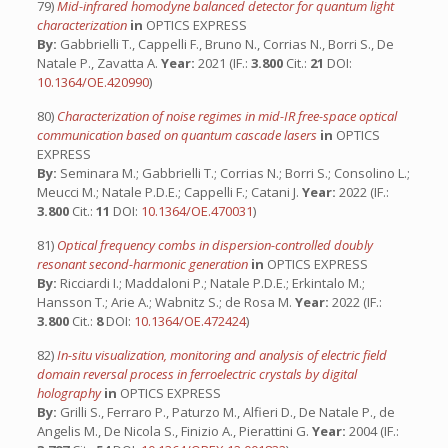
79)
Mid-infrared homodyne balanced detector for quantum light
characterization
in
OPTICS EXPRESS
By:
Gabbrielli T., Cappelli F., Bruno N., Corrias N., Borri S., De
Natale P., Zavatta A.
Year:
2021 (IF.:
3.800
Cit.:
21
DOI:
10.1364/OE.420990
)
80)
Characterization of noise regimes in mid-IR free-space optical
communication based on quantum cascade lasers
in
OPTICS
EXPRESS
By:
Seminara M.; Gabbrielli T.; Corrias N.; Borri S.; Consolino L.;
Meucci M.; Natale P.D.E.; Cappelli F.; Catani J.
Year:
2022 (IF.:
3.800
Cit.:
11
DOI:
10.1364/OE.470031
)
81)
Optical frequency combs in dispersion-controlled doubly
resonant second-harmonic generation
in
OPTICS EXPRESS
By:
Ricciardi I.; Maddaloni P.; Natale P.D.E.; Erkintalo M.;
Hansson T.; Arie A.; Wabnitz S.; de Rosa M.
Year:
2022 (IF.:
3.800
Cit.:
8
DOI:
10.1364/OE.472424
)
82)
In-situ visualization, monitoring and analysis of electric field
domain reversal process in ferroelectric crystals by digital
holography
in
OPTICS EXPRESS
By:
Grilli S., Ferraro P., Paturzo M., Alfieri D., De Natale P., de
Angelis M., De Nicola S., Finizio A., Pierattini G.
Year:
2004 (IF.: