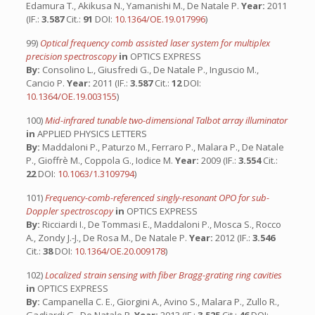
Edamura T., Akikusa N., Yamanishi M., De Natale P.
Year:
2011
(IF.:
3.587
Cit.:
91
DOI:
10.1364/OE.19.017996
)
99)
Optical frequency comb assisted laser system for multiplex
precision spectroscopy
in
OPTICS EXPRESS
By:
Consolino L., Giusfredi G., De Natale P., Inguscio M.,
Cancio P.
Year:
2011 (IF.:
3.587
Cit.:
12
DOI:
10.1364/OE.19.003155
)
100)
Mid-infrared tunable two-dimensional Talbot array illuminator
in
APPLIED PHYSICS LETTERS
By:
Maddaloni P., Paturzo M., Ferraro P., Malara P., De Natale
P., Gioffrè M., Coppola G., Iodice M.
Year:
2009 (IF.:
3.554
Cit.:
22
DOI:
10.1063/1.3109794
)
101)
Frequency-comb-referenced singly-resonant OPO for sub-
Doppler spectroscopy
in
OPTICS EXPRESS
By:
Ricciardi I., De Tommasi E., Maddaloni P., Mosca S., Rocco
A., Zondy J.-J., De Rosa M., De Natale P.
Year:
2012 (IF.:
3.546
Cit.:
38
DOI:
10.1364/OE.20.009178
)
102)
Localized strain sensing with fiber Bragg-grating ring cavities
in
OPTICS EXPRESS
By:
Campanella C. E., Giorgini A., Avino S., Malara P., Zullo R.,