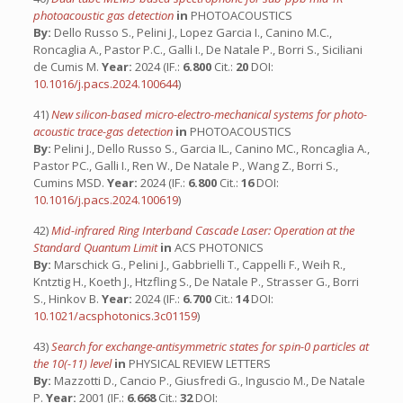
photoacoustic gas detection
in
PHOTOACOUSTICS
By:
Dello Russo S., Pelini J., Lopez Garcia I., Canino M.C.,
Roncaglia A., Pastor P.C., Galli I., De Natale P., Borri S., Siciliani
de Cumis M.
Year:
2024 (IF.:
6.800
Cit.:
20
DOI:
10.1016/j.pacs.2024.100644
)
41)
New silicon-based micro-electro-mechanical systems for photo-
acoustic trace-gas detection
in
PHOTOACOUSTICS
By:
Pelini J., Dello Russo S., Garcia IL., Canino MC., Roncaglia A.,
Pastor PC., Galli I., Ren W., De Natale P., Wang Z., Borri S.,
Cumins MSD.
Year:
2024 (IF.:
6.800
Cit.:
16
DOI:
10.1016/j.pacs.2024.100619
)
42)
Mid-infrared Ring Interband Cascade Laser: Operation at the
Standard Quantum Limit
in
ACS PHOTONICS
By:
Marschick G., Pelini J., Gabbrielli T., Cappelli F., Weih R.,
Kntztig H., Koeth J., Htzfling S., De Natale P., Strasser G., Borri
S., Hinkov B.
Year:
2024 (IF.:
6.700
Cit.:
14
DOI:
10.1021/acsphotonics.3c01159
)
43)
Search for exchange-antisymmetric states for spin-0 particles at
the 10(-11) level
in
PHYSICAL REVIEW LETTERS
By:
Mazzotti D., Cancio P., Giusfredi G., Inguscio M., De Natale
P.
Year:
2001 (IF.:
6.668
Cit.:
32
DOI: