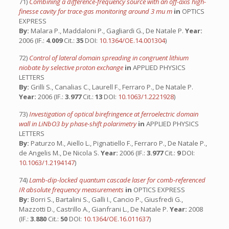
71)
Combining a difference-frequency source with an off-axis high-
finesse cavity for trace-gas monitoring around 3 mu m
in
OPTICS
EXPRESS
By:
Malara P., Maddaloni P., Gagliardi G., De Natale P.
Year:
2006 (IF.:
4.009
Cit.:
35
DOI:
10.1364/OE.14.001304
)
72)
Control of lateral domain spreading in congruent lithium
niobate by selective proton exchange
in
APPLIED PHYSICS
LETTERS
By:
Grilli S., Canalias C., Laurell F., Ferraro P., De Natale P.
Year:
2006 (IF.:
3.977
Cit.:
13
DOI:
10.1063/1.2221928
)
73)
Investigation of optical birefringence at ferroelectric domain
wall in LiNbO3 by phase-shift polarimetry
in
APPLIED PHYSICS
LETTERS
By:
Paturzo M., Aiello L., Pignatiello F., Ferraro P., De Natale P.,
de Angelis M., De Nicola S.
Year:
2006 (IF.:
3.977
Cit.:
9
DOI:
10.1063/1.2194147
)
74)
Lamb-dip-locked quantum cascade laser for comb-referenced
IR absolute frequency measurements
in
OPTICS EXPRESS
By:
Borri S., Bartalini S., Galli I., Cancio P., Giusfredi G.,
Mazzotti D., Castrillo A., Gianfrani L., De Natale P.
Year:
2008
(IF.:
3.880
Cit.:
50
DOI:
10.1364/OE.16.011637
)