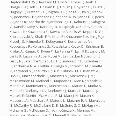
Heptonstall A. W.; Hewitson M.; Hild S.; Hirose E.; Hoak D.;
Hodge K. A.; Holt K.; Hosken D. J.; Hough J.; Hoyland D.; Huet D.;
Hughey B.; Huttner S. H.; Ingram D. R.; Isogai T.; Ito M.; Ivanov
A.; Jaranowski P.; Johnson B.; Johnson W. W.; Jones D. I.; Jones
G.; Jones R.; sancho de la Jordana L.; Ju L.; Kalmus P.; Kalogera
V.; Kandhasamy S.; Kanner J. B.; Kasprzyk D.; Katsavounidis E.;
Kawabe K.; Kawamura S.; Kawazoe F.; Kells W.; Keppel D. G.;
Khalaidovski A.; Khalili F. Y.; Khan R.; Khazanov E. A.; King P. J.;
Kissel J. S.; Klimenko S.; Kokeyama K.; Kondrashov V.;
Kopparapu R.; Koranda S.; Kowalska I.; Kozak D.; Krishnan B.;
Krolak A., Kumar, R.; Kwee P.; La Penna P.; Lam P.K.; Landry M.;
Lantz B.; Lazzarini A.; Lei H., Lei M.; Leindecker N.; Leonor I.;
Leroy N.; Letendre N.; Li C.; Lin H..; Lindquist P. E.; Littenberg T.
B.; Lockerbie N. A.; Lodhia D.; Longo M.; Lorenzini M.; Loriette
V.; Lormand M.; Losurdo G.; Lu P.; Lubinski M.; Lucianetti A.;
Luck H.; Machenschalk B.; MacInnis M.; Mackowski J.-M.;
Mageswaran M.; Mailand K.; Majorana E.; Man N.; Mandel I.;
Mandic V.; Mantovani M.; Marchesoni F.; Marion F.; Marka S.;
Marka Z.; Markosyan A.; Markowitz J.; Maros E.; Marque J.;
Martelli F.; Martin I. W.; Martin R. M.; Marx J. N.; Mason K.;
Masserot A.; Matichard F.; Matone L.; Matzner R. A.; Mavalvala
N.; McCarthy R.; McClelland D. E.; McGuire S. C.; McHugh M.;
McIntyre G.; McKechan D. J. A.; mcKenzie K.; Mehmet M.;
Melatos A.; Melissinos A. C.; Mendell G.; Menendez D.;