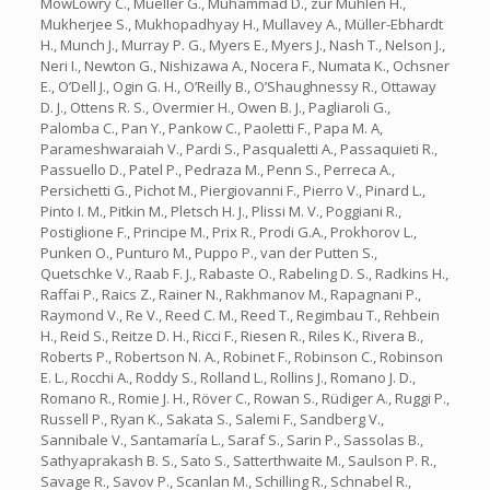
MowLowry C., Mueller G., Muhammad D., zur Mühlen H.,
Mukherjee S., Mukhopadhyay H., Mullavey A., Müller-Ebhardt
H., Munch J., Murray P. G., Myers E., Myers J., Nash T., Nelson J.,
Neri I., Newton G., Nishizawa A., Nocera F., Numata K., Ochsner
E., O’Dell J., Ogin G. H., O’Reilly B., O’Shaughnessy R., Ottaway
D. J., Ottens R. S., Overmier H., Owen B. J., Pagliaroli G.,
Palomba C., Pan Y., Pankow C., Paoletti F., Papa M. A,
Parameshwaraiah V., Pardi S., Pasqualetti A., Passaquieti R.,
Passuello D., Patel P., Pedraza M., Penn S., Perreca A.,
Persichetti G., Pichot M., Piergiovanni F., Pierro V., Pinard L.,
Pinto I. M., Pitkin M., Pletsch H. J., Plissi M. V., Poggiani R.,
Postiglione F., Principe M., Prix R., Prodi G.A., Prokhorov L.,
Punken O., Punturo M., Puppo P., van der Putten S.,
Quetschke V., Raab F. J., Rabaste O., Rabeling D. S., Radkins H.,
Raffai P., Raics Z., Rainer N., Rakhmanov M., Rapagnani P.,
Raymond V., Re V., Reed C. M., Reed T., Regimbau T., Rehbein
H., Reid S., Reitze D. H., Ricci F., Riesen R., Riles K., Rivera B.,
Roberts P., Robertson N. A., Robinet F., Robinson C., Robinson
E. L., Rocchi A., Roddy S., Rolland L., Rollins J., Romano J. D.,
Romano R., Romie J. H., Röver C., Rowan S., Rüdiger A., Ruggi P.,
Russell P., Ryan K., Sakata S., Salemi F., Sandberg V.,
Sannibale V., Santamaría L., Saraf S., Sarin P., Sassolas B.,
Sathyaprakash B. S., Sato S., Satterthwaite M., Saulson P. R.,
Savage R., Savov P., Scanlan M., Schilling R., Schnabel R.,