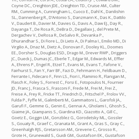
Coyne DC., Creighton JDE., Creighton TD., Cruise AM., Culter
RM., Cumming A., Cunningham L., Cuoco E., Dahl K., Danilishin
SL., Dannenberg R., D’Antonio S., Danzmann K., Das K., Dattilo
V., Daudert B., Davier M., Davies G., Davis A., Daw EJ., Day R.,
Dayanga T., De Rosa R., DeBra D., Degallaix J., del Prete M.,
Dergachev V., DeRosa R., DeSalvo R., Devanka P.,
Dhurandhar S., Di Fiore L., Di Lieto A., Di Palma I., Emilio MD., Di
Virgilio A., Dnaz M., Dietz A., Donovan F., Dooley KL., Doomes
EE., Dorsher S., Douglas ESD., Drago M., Drever RWP., Driggers
JC., Dueck J., Dumas JC., Eberle T., Edgar M., Edwards M., Effler
A., Ehrens P., Engel R., Etzel T., Evans M., Evans T., Fafone V.,
Fairhurst S., Fan Y., Farr BF., Fazi D., Fehrmann H., Feldbaum D.,
Ferrante I., Fidecaro F., Finn LS., Fiori I., Flaminio R., Flanigan M.,
Flasch K., Foley S., Forrest C., Forsi E., Fotopoulos N., Fournier
JD., Franc J., Frasca S., Frasconi F., Frede M., Frei M., Frei Z.,
Freise A., Frey R., Fricke TT., Friedrich D., Fritschel P., Frolov VV.,
Fulda P., Fyffe M., Galimberti M., Gammaitoni L., Garofoli JA.,
Garufi F., Gemme G., Genin E., Gennai A., Gholami I., Ghosh S.,
Giaime JA., Giampanis S., Giardina KD., Giazotto A., Gill C.,
Goetz E., Goggin LM., Gonzblez G., Gorodetsky ML., Gossler
S., Gouaty R., Graef C., Granata M., Grant A., Gras S., Gray C.,
Greenhalgh RJS., Gretarsson AM., Greverie C., Grosso R.,
Grote H., Grunewald S., Guidi GM., Gustafson EK., Gustafson