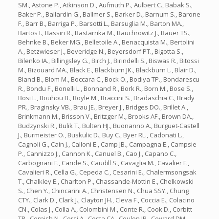
SM., Astone P., Atkinson D., Aufmuth P., Aulbert C., Babak S.,
Baker P., Ballardin G., Ballmer S., Barker D., Barnum S., Barone
F., Barr B., Barriga P., Barsotti L., Barsuglia M., Barton MA.,
Bartos I., Bassiri R., Bastarrika M., Bauchrowitz J., Bauer TS.,
Behnke B., Beker MG., Belletoile A., Benacquista M., Bertolini
A., Betzwieser J., Beveridge N., Beyersdorf PT., Bigotta S.,
Bilenko IA., Billingsley G., Birch J., Birindelli S., Biswas R., Bitossi
M., Bizouard MA., Black E., Blackburn JK., Blackburn L., Blair D.,
Bland B., Blom M., Boccara C., Bock O., Bodiya TP., Bondarescu
R., Bondu F., Bonelli L., Bonnand R., Bork R., Born M., Bose S.,
Bosi L., Bouhou B., Boyle M., Braccini S., Bradaschia C., Brady
PR., Braginsky VB., Brau JE., Breyer J., Bridges DO., Brillet A.,
Brinkmann M., Brisson V., Britzger M., Brooks AF., Brown DA.,
Budzynski R., Bulik T., Bulten HJ., Buonanno A., Burguet-Castell
J., Burmeister O., Buskulic D., Buy C., Byer RL., Cadonati L.,
Cagnoli G., Cain J., Calloni E., Camp JB., Campagna E., Campsie
P., Cannizzo J., Cannon K., Canuel B., Cao J., Capano C.,
Carbognani F., Caride S., Caudill S., Cavaglia M., Cavalier F.,
Cavalieri R., Cella G., Cepeda C., Cesarini E., Chalermsongsak
T., Chalkley E., Charlton P., Chassande-Mottin E., Chelkowski
S., Chen Y., Chincarini A., Christensen N., Chua SSY., Chung
CTY., Clark D., Clark J., Clayton JH., Cleva F., Coccia E., Colacino
CN., Colas J., Colla A., Colombini M., Conte R., Cook D., Corbitt
TR., Cornish N., Corsi A., Costa CA., Coulon JP., Coward DM.,