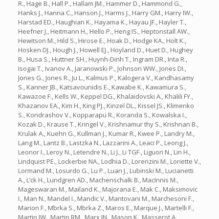
R., Hage B., Hall P., Hallam JM., Hammer D., Hammond G.,
Hanks J., Hanna C., Hanson J., Harms J., Harry GM., Harry IW.,
Harstad ED., Haughian K., Hayama K., Hayau JF., Hayler T.,
Heefner J., Heitmann H., Hello P., Heng IS., Heptonstall AW.,
Hewitson M., Hild S., Hirose E., Hoak D., Hodge KA., Holt K.,
Hosken DJ., Hough J., Howell EJ., Hoyland D., Huet D., Hughey
B., Husa S., Huttner SH., Huynh-Dinh T., Ingram DR., Inta R.,
Isogai T., Ivanov A., Jaranowski P., Johnson WW., Jones DI.,
Jones G., Jones R., Ju L., Kalmus P., Kalogera V., Kandhasamy
S., Kanner JB., Katsavounidis E., Kawabe K., Kawamura S.,
Kawazoe F., Kells W., Keppel DG., Khalaidovski A., Khalili FY.,
Khazanov EA., Kim H., King PJ., Kinzel DL., Kissel JS., Klimenko
S., Kondrashov V., Kopparapu R., Koranda S., Kowalska I.,
Kozak D., Krause T., Kringel V., Krishnamur thy S., Krishnan B.,
Krulak A., Kuehn G., Kullman J., Kumar R., Kwee P., Landry M.,
Lang M., Lantz B., Lastzka N., Lazzarini A., Leaci P., Leong J.,
Leonor I., Leroy N., Letendre N., Li J., Li TGF., Liguori N., Lin H.,
Lindquist PE., Lockerbie NA., Lodhia D., Lorenzini M., Loriette V.,
Lormand M., Losurdo G., Lu P., Luan J., Lubinski M., Lucianetti
A., L’ck H., Lundgren AD., Machenschalk B., MacInnis M.,
Mageswaran M., Mailand K., Majorana E., Mak C., Maksimovic
I., Man N., Mandel I., Mandic V., Mantovani M., Marchesoni F.,
Marion F., Mbrka S., Mbrka Z., Maros E., Marque J., Martelli F.,
Martin IW., Martin RM., Marx JN., Mason K., Masserot A.,