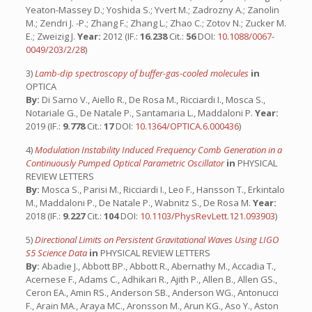
Year:
2012 (IF.:
16.238
Cit.:
56
DOI:
10.1088/0067-
0049/203/2/28
)
3)
Lamb-dip spectroscopy of buffer-gas-cooled molecules
in
OPTICA
By:
Di Sarno V., Aiello R., De Rosa M., Ricciardi I., Mosca S.,
Notariale G., De Natale P., Santamaria L., Maddaloni P.
Year:
2019 (IF.:
9.778
Cit.:
17
DOI:
10.1364/OPTICA.6.000436
)
4)
Modulation Instability Induced Frequency Comb Generation in a
Continuously Pumped Optical Parametric Oscillator
in
PHYSICAL
REVIEW LETTERS
By:
Mosca S., Parisi M., Ricciardi I., Leo F., Hansson T., Erkintalo
M., Maddaloni P., De Natale P., Wabnitz S., De Rosa M.
Year:
2018 (IF.:
9.227
Cit.:
104
DOI:
10.1103/PhysRevLett.121.093903
)
5)
Directional Limits on Persistent Gravitational Waves Using LIGO
S5 Science Data
in
PHYSICAL REVIEW LETTERS
By:
Abadie J., Abbott BP., Abbott R., Abernathy M., Accadia T.,
Acernese F., Adams C., Adhikari R., Ajith P., Allen B., Allen GS.,
Ceron EA., Amin RS., Anderson SB., Anderson WG., Antonucci
F., Arain MA., Araya MC., Aronsson M., Arun KG., Aso Y., Aston