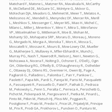
Matichard F., Matone L., Matzner RA., Mavalvala N., McCarthy
R., McClelland DE., McGuire SC., McIntyre G., McIvor G.,
McKechan DJA., Meadors G., Mehmet M., Meier T., Melatos A.,
Melissinos AC., Mendell G., Menyndez DF., Mercer RA., Merill
L., Meshkov S., Messenger C., Meyer MS., Miao H., Michel C.,
Milano L., Miller J., Minenkov Y., Mino Y., Mitra S., Mitrofanov
VP., Mitselmakher G., Mittleman R., Moe B., Mohan M.,
Mohanty SD., Mohapatra SRP., Moraru D., Moreau J., Moreno
G., Morgado N., Morgia A., Morioka T., Mors K., Mosca S.,
Moscatelli V., Mossavi K., Mours B., Mow-Lowry CM., Mueller
G., Mukherjee S., Mullavey A., M’ller-Ebhardt H., Munch J.,
Murray PG., Nash T., Nawrodt R., Nelson J., Neri I., Newton G.,
Nishizawa A., Nocera F., Nolting D., Ochsner E., O’Dell J., Ogin
GH., Oldenburg RG., O’Reilly B., O’Shaughnessy R., Osthelder
C., Ottaway DJ., Ottens RS., Overmier H., Owen BJ., Page A.,
Pagliaroli G., Palladino L., Palomba C., Pan Y., Pankow C.,
Paoletti F., Papa MA., Pardi S., Pareja M., Parisi M., Pasqualetti
A., Passaquieti R., Passuello D., Patel P., Pathak D., Pedraza
M., Pekowsky L., Penn S., Peralta C., Perreca A., Persichetti G.,
Pichot M., Pickenpack M., Piergiovanni F., Pietka M., Pinard L.,
Pinto IM., Pitkin M., Pletsch HJ., Plissi MV., Poggiani R.,
Postiglione F., Prato M., Predoi V., Price LR., Prijatelj M., Principe
M., Prix R., Prodi GA., Prokhorov L., Puncken O., Punturo M.,