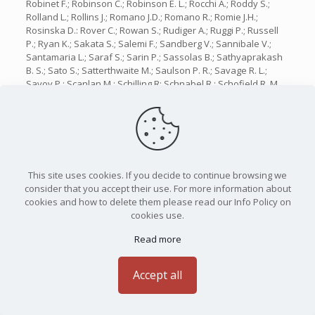
Robinet F.; Robinson C.; Robinson E. L.; Rocchi A.; Roddy S.;
Rolland L.; Rollins J.; Romano J.D.; Romano R.; Romie J.H.;
Rosinska D.: Rover C.; Rowan S.; Rudiger A.; Ruggi P.; Russell
P.; Ryan K.; Sakata S.; Salemi F.; Sandberg V.; Sannibale V.;
Santamaria L.; Saraf S.; Sarin P.; Sassolas B.; Sathyaprakash
B. S.; Sato S.; Satterthwaite M.; Saulson P. R.; Savage R. L.;
Savov P.; Scanlan M.; Schilling R; Schnabel R.; Schofield R. M.
S.; Schulz B.; Schutz F.B.; Schwinberg P.; Scott J.; Scott S. M.;
Searle A. C.; Sears B.; Seifert F.; Sellers D.; Sengupta A.S.;
Sentenac D.; Sergeev A.; Shapiro B.; Shawhan P.; Shoemaker
D. H.; Sibley A.; Siemens X.; Sigg D.; Sinha S.; Sintes A. M.;
Slagmolen B. J. J.; Slutsky J.; van der Sluys M.V.; Smith J. R.;
Smith M. R.; Smith N. D.; Somiya K.; Sorazu B.; Stein A.J.; Stein
This site uses cookies. If you decide to continue browsing we
L.C.; Steplewski S.; Stochino A.; Stone R.; Strain K. A.; Strigin S.
consider that you accept their use. For more information about
E.; Stroeer A. S.; Sturani R.; Stuver A. L.; Summerscales T. Z.;
cookies and how to delete them please read our Info Policy on
Sun K.-X.; Sung M.; Sutton P. J.; Swinkels B.; Szokoly G.P.;
cookies use.
Talukder D.; Tang L.; Tanner D. B.; Tarabrin S. P.; Taylor J. R.;
Taylor R.; Terenzi R.; Thacker J.; Thorne K. A.; Thorne K. S.;
Read more
Thuring A.; Tokmakov K. V.; Toncelli A.; Tonelli M.; Torres C. V.;
Torrie C. I.; Tournefier E.; Travasso F.; Traylor G.; Trias M.;
Trummer J.; Ugolini D.; Ulmen J.; Urbanek K.; Vahlbruch H.;
Accept all
Vajente G.; Vallisneri M.; van den Brand J. F. J.; van der Putten
S.; Vass S.; Vaulin R.; Vavoulidis M.; Vecchio A.; Vedovato G.;
van Veggel A.A.; Veitch J.; Veitch P. J.; Veltkamp C.; Verkindt D.;