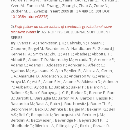
Worden J., Wu W., Yakushin I., Yamamoto H., Yan Z., Yoshida S.,
Yvert M., Zanolin M., Zhang J., Zhang L., Zhao C., Zotov N.,
Zucker M. E., Zweizig J.
Year:
2009 (IF.:
34.480
Cit.:
301
DOI:
10.1038/nature08278
)
2)
Swift follow-up observations of candidate gravitational-wave
transient events
in
ASTROPHYSICAL JOURNAL SUPPLEMENT
SERIES
By:
Evans P. A.; Fridriksson, J. K.; Gehrels, N.; Homan J.; Osborne; Siegel M.; Beardmore A.; Handbauer P.; Gelbord J.; Kennea J. A.; Smith M.; Zhu Q.; Aasi J.; Abadie J.; Abbott B. P.; Abbott R.; Abbott T. D.; Abernathy M.; Accadia T.; Acernese F.; Adams C.; Adams T.; Addesso P.; Adhikari R.; Affeldt C.; Agathos M.; Agatsuma K.; Ajith P.; Allen B.; Allocca A.; Ceron, E.A.; Amariutei D.; Anderson S. B.; Anderson W. G.; Arai K.; Araya M. C.; Ast S.; Aston S.M.; Astone P.; Atkinson D.; Aufmuth P.; Aulbert C.; Aylott B. E.; Babak S.; Baker P.; Ballardin G.; Ballmer S.; Bao Y; Barayoga J. C. B.; Barker D.; Barone F.; Barr B.; Barsotti L.; Barsuglia M.; Barton M. A.; Bartos I.; Bassiri R.; Bastarrika M.; Basti A.; Batch J.; Bauchrowitz J.; Bauer Th. S.; Bebronne M.; Beck D.; Behnke B.; Bejger M.; Beker M. G.; Bell A.S.; Bell C.; Belopolski I.; Benacquista M.; Berliner J. M.; Bertolini A.; Betzwieser J.; Beveridge N.; Beyersdorf P. T.; Bhadbade T.; Bilenko I. A.; Billingsley G.; Birch J.; Biswas R.; Bitossi M.; Bizouard M. A.; Black E.; Blackburn J. K.; Blackburn L.; Blair D.; Bland B.; Blom M.; Bock O.; Bodiya T.P.; Bogan C.; Bond C.; Bondarescu R.; Bondu F.; Bonelli L.; Bonnand R.; Bork R.; Born M.; Boschi V.; Bose S.; Bosi L.; Bouhou B.; Braccini S.; Bradaschia C.; Brady P. R.; Braginsky V. B.; Branchesi M.; Brau J. E.; Breyer J.; Briant T.; Bridges D. O.; Brillet A.; Brinkmann M.; Brisson V.; Britzger M.; Brooks A. F.; Brown D. A.; Bulik T.; Bulten H. J.; Buonanno A.; Burguet-Castell J.; Buskulic D.; Buy C.; Byer R. L.; Cadonati L.; Cagnoli G.; Calloni E.; Camp J. B.; Campsie P.; Cannon K.; Canuel B.; Cao J.; Capano C. D.; Carbognani F.; Carbone L.; Caride S.; Caudill S.; Cavaglia M.; Cavalier F.; Cavalieri R.; Cella G.; Cepeda C.; Cesarini E.; Chalermsongsak T.; Charlton P.; Chassande-Mottin E.; Chen W.; Chen X.; Chen Y.; Chincarini A.; Chiummo A.; Cho H. S.; Chow J.; Christensen N.; Chua S. S. Y.; Chung C. T. Y.; Chung S.; Ciani G.; Clara F.; Clark D. E.; Clark J. A.; Clayton J. H.; Cleva F.; Coccia E.; Cohadon P. -F.; Colacino C. N.; Colla A.; Colombini M.; Conte A.; Conte R.; Cook D.; Corbitt T. R.; Cordier M.; Cornish N.; Corsi A.; Costa C. A.; Coughlin M.; Coulon J. -P.; Couvares P.; Coward D. M.; Cowart M.; Coyne D. C.; Creighton J. D. E.; Creighton T. D.; Cruise A. M.; Cumming A.; Cunningham L.; Cuoco E.; Cutler R. M.; Dahl K.; Damjanic M.; Danilishin S. L.; D’Antonio S.; Danzmann K.; Dattilo V.; Daudert B.; Daveloza H.; Davier M.; Daw E. J.; Day R.; Dayanga T.; De Rosa R.; DeBra D.; Debreczeni G.; Degallaix J.; Del Pozzo W.; Dent T.; Dergachev V.; DeRosa R.; Dhurandhar S.; Di Fiore L.; Di Lieto A.; Di Palma I.; Emilio M. Di Paolo; Di Virgilio A.; Diaz M.; Dietz A.; Donovan F.; Dooley K. L.; Doravari S.; Dorsher S.; Drago M.; Drever R. W. P.; Driggers J. C.; Du Z.; Dumas J. -C.; Dwyer S.; Eberle T.; Edgar M.; Edwards M.; Effler A.; Ehrens P.; Eikenberry S.; Endroczi G.; Engel R.; Etzel T.; Evans K.; Evans M.; Evans T.; Factourovich M.; Fafone V.; Fairhurst S.; Farr B. F.; Favata M.; Fazi D.; Fehrmann H.; Feldbaum D.; Ferrante I.; Ferrini F.; Fidecaro F.; Finn L. S.; Fiori I.; Fisher R. P.; Flaminio R.; Foley S.; Forsi E.; Forte L. A.; Fotopoulos N.; Fournier J. -D.; Franc J.; Franco S.; Frasca S.; Frasconi F.; Frede M.; Frei M. A.; Frei Z.; Freise A.; Frey R.; Fricke T. T.; Friedrich D.; Fritschel P.; Frolov V. V.; Fujimoto M. -K.; Fulda P. J.; Fyffe M.; Gair J.; Galimberti M.; Gammaitoni L.; Garcia J.; Garufi F.; Gaspar M. E.; Gelencser G.; Gemme G.; Genin E.; Gennai A.; Gergely L. A.; Ghosh S.; Giaime J. A.; Giampanis S.; Giardina K. D.; Giazotto A.; Gil-Casanova S.; Gill C.; Gleason J.; Goetz E.; Gonzalez G.; Gorodetsky M. L.; Gossler S.; Gouaty R.; Graef C.; Graff P. B.; Granata M.; Grant A.; Gray C.; Greenhalgh R. J. S.; Gretarsson A. M.; Griffo C.; Grote H.; Grover K.; Grunewald S.; Guidi G. M.; Guido C.; Gupta R.; Gustafson E. K.; Gustafson R.; Hallam J. M.; Hammer D.; Hammond G.; Hanks J.; Hanna C.; Hanson J.; Harms J.; Harry G. M.; Harry I. W.; Harstad E. D.; Hartman M. T.; Haughian K.; Hayama K.; Hayau J. -F.; Heefner J.; Heidmann A.; Heintze M. C.; Heitmann H.; Hello P.; Hemming G.; Hendry M. A.; Heng I. S.; Heptonstall A. W.; Herrera V.; Heurs M.; Hewitson M.; Hild S.; Hoak D.; Hodge K. A.; Holt K.; Holtrop M.; Hong T.; Hooper S.; Hough J.; Howell E. J.; Hughey B.; Husa S.; Huttner S. H.; Huynh-Dinh T.; Ingram D. R.; Inta R.; Isogai T.; Ivanov A.; Izumi K.; Jacobson M.; James E.; Jang Y. J.; Jaranowski P.; Jesse E.; Johnson W. W.; Jones D. I.; Jones R.; Jonker R. J. G.; Ju L.; Kalmus P.; Kalogera V.; Kandhasamy S.; Kang G.; Kanner J. B.; Kasprzack M.; Kasturi R.; Katsavounidis E.; Katzman W.; Kaufer H.; Kaufman K.; Kawabe K.; Kawamura S.; Kawazoe F.; Keitel D.; Kelley D.; Kells W.; Keppel D. G.; Keresztes Z.; Khalaidovski A.; Khalili F. Y.; Khazanov E. A.; Kim B. K.; Kim C.; Kim H.; Kim K.; Kim N.; Kim Y. M.; King P. J.; Kinzel D. L.; Kissel J. S.; Klimenko S.; Kline J.; Kokeyama K.; Kondrashov V.; Koranda S.; Korth W Z.; Kowalska I.; Kozak D.; Kringel V.; Krishnan B.; Krolak A., Kuehn G.; Kumar, P.; Kumar R.; Kurdyumov R.; Kwee P.; Lam P. K.; Landry M.; Langley A.; Lantz B.; Lastzka N.; Lawrie C.; Lazzarini A.; Le Roux A.; Leaci P.; Lee C. H.; Lee H. K.; Lee H. M.; Leong J. R.; Leonor I.; Leroy N.; Letendre N.; Lhuillier V.; Li J.; Li T. G. F.; Lindquist P. E.; Litvine V.; Liu Y.; Liu Z.; Lockerbie N. A.; Lodhia D.; Logue J.; Lorenzini M.; Loriette V.; Lormand M.; Losurdo G.; Lough J.; Lubinski M.; Luck H.; Lundgren A. P.; Macarthur J.; Macdonald E.; Machenschalk B.; MacInnis M.; Macleod D. M.; Mageswaran M.; Mailand K.; Majorana E.; Maksimovic I.; Malvezzi V.; Man N.; Mandel I.; Mandic V.; Mantovani M.; Marchesoni F.; Marion F.; Marka S.; Marka Z.; Markosyan A.; Maros E.; Marque J.; Martelli F.; Martin I. W.; Martin R. M.; Marx J. N.; Mason K.; Masserot A.; Matichard F.; Matone L.; Matzner R. A.; Mavalvala N.; Mazzolo G.; McCarthy R.; McClelland D. E.; McDaniel P.; McGuire S. C.; McIntyre G.; McIver J.; Meadors G. D.; Mehmet M.; Meier T.; Melatos A.; Melissinos A. C.; Mendell G.; Menendez D. F.; Mercer R. A.; Meshkov S.; Messenger C.; Meyer M. S.; Miao H.; Michel C.; Milano L.; Miller J.; Minenkov Y.; Mingarelli C. M. F.; Mitrofanov V. P.; Mitselmakher G.; Mittleman R.; Moe B.; Mohan M.; Mohapatra S. R. P.; Moraru D.; Moreno G.; Morgado N.; Morgia A.; Mori T.; Morriss S. R.; Mosca S.; Mossavi K.; Mours B.; Mow-Lowry C. M.; Mueller C. L.; Mueller G.; Mukherjee S.; Mullavey A.; Muller-Ebhardt H.; Munch J.; Murphy D.; Murray P. G.; Mytidis A.; Nash T.; Naticchioni L.; Necula V.; Nelson J.; Neri I.; Newton G.; Nguyen T.; Nishizawa A.; Nitz A.; Nocera F.; Nolting D.; Normandin M. E.; Nuttall L.; Ochsner E.; O’Dell J.; Oelker E.; Ogin G. H.; Oh J. J.; Oh S. H.; Oldenberg R. G.; O’Reilly B.; O’Shaughnessy R.; Osthelder C.; Ott C. D.; Ottaway D. J.; Ottens R. S.; Overmier H.; Owen B. J.; Page A.; Palladino L.; Palomba C.; Pan Y.; Pankow C.; Paoletti F.; Paoletti R.; Papa M. A.; Parisi M.; Pasqualetti A.; Passaquieti R.; Passuello D.; Pedraza M.; Penn S.; Perreca A.; Persichetti G.; Phelps M.; Pichot M.; Pickenpack M.; Piergiovanni F.; Pierro V.; Pihlaja M.; Pinard L.; Pinto I. M.; Pitkin M.; Pletsch H. J.; Plissi M. V.; Poggiani R.; Pold J.; Postiglione F.; Poux C.; Prato M.; Predoi V.; Prestegard T.; Price L. R.; Prijatelj M.; Principe M.; Privitera S.; Prix R.; Prodi G. A.; Prokhorov L. G.; Puncken O.; Punturo M.; Puppo P.; Quetschke V.; Quitzow-James R.; Raab F. J.; Rabeling D. S.; Racz I.; Radkins H.; Raffai P.; Rakhmanov M.; Ramet C.; Rankins B.; Rapagnani P.; Raymond V.; Re V.; Reed C. M.; Reed T.; Regimbau T.; Reid S.; Reitze D. H.; Ricci F.; Riesen R.; Riles K.; Roberts M.; Robertson N. A.; Robinet F.; Robinson C.; Robinson E. L.; Rocchi A.; Roddy S.; Rodriguez C.; Rodruck M.; Rolland L.; Rollins J. G.; Romano J. D.; Romano R.; Romie J. H.; Rosinska D.; Rover C.; Rowan S.; Rudiger A.; Ruggi P.; Ryan K.; Salemi F.; Sammut L.; Sandberg V.; Sankar S.; Sannibale V.; Santamaria L.; Santiago-Prieto I.; Santostasi G.; Saracco E.; Sassolas B.; Sathyaprakash B. S.; Saulson P. R.; Savage R. L.; Schilling R; Schnabel R.; Schofield R. M. S.; Schulz B.; Schutz F.B.; Schwinberg P.; Scott J.; Scott S. M.; Seifert F.; Sellers D.; Sentenac D.; Sergeev A.; Shaddock D. A.; Shaltev M.; Shapiro B.; Shawhan P.; Shoemaker D. H.; Sidery T. L.; Siemens X.; Sigg D.; Simakov D.; Singer A.; Singer L.; Sintes A. M.; Skelton G. R.; Slagmolen B. J. J.; Slutsky J.; Smith J. R.; Smith M. R.; Smith R. J. E.; Smith-Lefebvre N. D.; Somiya K.; Sorazu B.; Speirits F. C.; Sperandio L.; Stefszky M.; Steinert E.; Steinlechner J.; Steinlechner S.; Steplewski S.; Stochino A.; Stone R.; Strain K. A.; Strigin S. E.; Stroeer A. S.; Sturani R.; Stuver A. L.; Summerscales T. Z.; Sung M.; Susmithan S.; Sutton P. J.; Swinkels B.; Szeifert G.; Tacca M.; Taffarello L.; Talukder D.; Tanner D. B.; Tarabrin S. P.; Taylor R.; ter Braack A. P. M.; Thomas P.; Thorne K. A.; Thorne K. S.; Thrane E.; Thuring A.; Titsler C.; Tokmakov K. V.; Tomlinson C.; Toncelli A.; Tonelli M.; Torre O.; Torres C. V.; Torrie C. I.; Tournefier E.; Travasso F.; Traylor G.; Tse M.; Ugolini D.; Vahlbruch H.; Vajente G.; van den Brand J. F. J., Van Den Broeck C.; van der Putten S.; van Veggel A. A.; Vass S.; Vasuth M.; Vaulin R.; Vavoulidis M.; Vecchio A.; Vedovato G.; Veitch J.; Veitch P. J.; Venkateswara K.; Verkindt D.; Vetrano F.; Vicere A.; Villar A. E.; Vinet J. -Y.; Vitale S.; Vocca H.; Vorvick C.; Vyatchanin S. P.; Wade A.; Wade L.; Wade M.; Waldman S. J.; Wallace L.; Wan Y.; Wang M.; Wang X; Wanner A.; Ward R. L.; Was M.; Weinert M.; Weinstein A. J.; Weiss R.; Welborn T.; Wen L.; Wessels P.; West M.; Westphal T.; Wette K.; Whelan J. T.; Whitcomb S. E.; White D J.; Whiting B. F.; Wiesner K.; Wilkinson C.; Willems P. A.; Williams L.; Williams R.; Willke B.; Wimmer M.; Winkelmann L.; Winkler W.; Wipf C. C.; Wiseman A. G.; Wittel H.; Woan G.; Wooley R.; Worden J