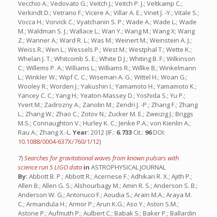
Year:
2012 (IF.:
6.733
Cit.:
96
DOI:
10.1088/0004-637X/760/1/12
)
7)
Searches for gravitational waves from known pulsars with
science run 5 LIGO data
in
ASTROPHYSICAL JOURNAL
By:
Abbott B. P.; Abbott R.; Acernese F.; Adhikari R. X.; Ajith P.;
Allen B.; Allen G. S.; Alshourbagy M.; Amin R. S.; Anderson S. B.;
Anderson W. G.; Antonucci F.; Aoudia S.; Arain M.A.; Araya M.
C.; Armandula H.; Armor P.; Arun K.G.; Aso Y.; Aston S.M.;
Astone P.; Aufmuth P.; Aulbert C.; Babak S.; Baker P.; Ballardin