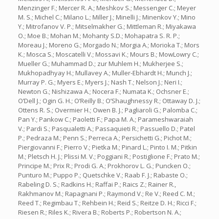
Menzinger F.; Mercer R. A.; Meshkov S.; Messenger C.; Meyer
M. S.; Michel C.; Milano L.; Miller J.; Minelli J.; Minenkov Y.; Mino
Y.; Mitrofanov V. P.; Mitselmakher G.; Mittleman R.; Miyakawa
O.; Moe B.; Mohan M.; Mohanty S.D.; Mohapatra S. R. P.;
Moreau J.; Moreno G.; Morgado N.; Morgia A.; Morioka T.; Mors
K.; Mosca S.; Moscatelli V.; Mossavi K.; Mours B.; MowLowry C.;
Mueller G.; Muhammad D.; zur Muhlem H.; Mukherjee S.;
Mukhopadhyay H.; Mullavey A.; Muller-Ebhardt H.; Munch J.;
Murray P. G.; Myers E.; Myers J.; Nash T.; Nelson J.; Neri I.;
Newton G.; Nishizawa A.; Nocera F.; Numata K.; Ochsner E.;
O’Dell J.; Ogin G. H.; O’Reilly B.; O’Shaughnessy R.; Ottaway D. J.;
Ottens R. S.; Overmier H.; Owen B. J.; Pagliaroli G.; Palomba C.;
Pan Y.; Pankow C.; Paoletti F.; Papa M. A.; Parameshwaraiah
V.; Pardi S.; Pasqualetti A.; Passaquieti R.; Passuello D.; Patel
P.; Pedraza M.; Penn S.; Perreca A.; Persichetti G.; Pichot M.;
Piergiovanni F.; Pierro V.; Pietka M.; Pinard L.; Pinto I. M.; Pitkin
M.; Pletsch H. J.; Plissi M. V.; Poggiani R.; Postiglione F.; Prato M.;
Principe M.; Prix R.; Prodi G. A.; Prokhorov L. G.; Puncken O.;
Punturo M.; Puppo P.; Quetschke V.; Raab F. J.; Rabaste O.;
Rabeling D. S.; Radkins H.; Raffai P.; Raics Z.; Rainer R.,
Rakhmanov M.; Rapagnani P.; Raymond V.; Re V.; Reed C. M.;
Reed T.; Regimbau T.; Rehbein H.; Reid S.; Reitze D. H.; Ricci F.;
Riesen R.; Riles K.; Rivera B.; Roberts P.; Robertson N. A.;