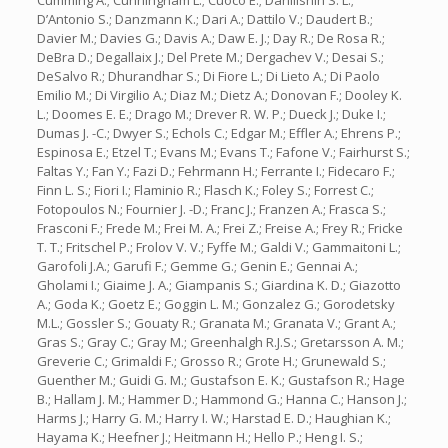
Cumming A.; Cunningham L.; Cuoco E.; Danilishin S. L.;
D’Antonio S.; Danzmann K.; Dari A.; Dattilo V.; Daudert B.;
Davier M.; Davies G.; Davis A.; Daw E. J.; Day R.; De Rosa R.;
DeBra D.; Degallaix J.; Del Prete M.; Dergachev V.; Desai S.;
DeSalvo R.; Dhurandhar S.; Di Fiore L.; Di Lieto A.; Di Paolo
Emilio M.; Di Virgilio A.; Diaz M.; Dietz A.; Donovan F.; Dooley K.
L.; Doomes E. E.; Drago M.; Drever R. W. P.; Dueck J.; Duke I.;
Dumas J. -C.; Dwyer S.; Echols C.; Edgar M.; Effler A.; Ehrens P.;
Espinosa E.; Etzel T.; Evans M.; Evans T.; Fafone V.; Fairhurst S.;
Faltas Y.; Fan Y.; Fazi D.; Fehrmann H.; Ferrante I.; Fidecaro F.;
Finn L. S.; Fiori I.; Flaminio R.; Flasch K.; Foley S.; Forrest C.;
Fotopoulos N.; Fournier J. -D.; Franc J.; Franzen A.; Frasca S.;
Frasconi F.; Frede M.; Frei M. A.; Frei Z.; Freise A.; Frey R.; Fricke
T. T.; Fritschel P.; Frolov V. V.; Fyffe M.; Galdi V.; Gammaitoni L.;
Garofoli J.A.; Garufi F.; Gemme G.; Genin E.; Gennai A.;
Gholami I.; Giaime J. A.; Giampanis S.; Giardina K. D.; Giazotto
A.; Goda K.; Goetz E.; Goggin L. M.; Gonzalez G.; Gorodetsky
M.L.; Gossler S.; Gouaty R.; Granata M.; Granata V.; Grant A.;
Gras S.; Gray C.; Gray M.; Greenhalgh R.J.S.; Gretarsson A. M.;
Greverie C.; Grimaldi F.; Grosso R.; Grote H.; Grunewald S.;
Guenther M.; Guidi G. M.; Gustafson E. K.; Gustafson R.; Hage
B.; Hallam J. M.; Hammer D.; Hammond G.; Hanna C.; Hanson J.;
Harms J.; Harry G. M.; Harry I. W.; Harstad E. D.; Haughian K.;
Hayama K.; Heefner J.; Heitmann H.; Hello P.; Heng I. S.;