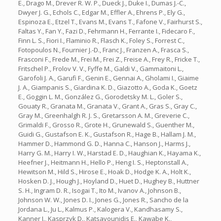
E., Drago M., Drever R. W. P., Dueck J., Duke I., Dumas J.-C.,
Dwyer J. G., Echols C., Edgar M., Effler A., Ehrens P., Ely G.,
Espinoza E., Etzel T., Evans M., Evans T., Fafone V., Fairhurst S.,
Faltas Y., Fan Y., Fazi D., Fehrmann H., Ferrante I., Fidecaro F.,
Finn L. S., Fiori I., Flaminio R., Flasch K., Foley S., Forrest C.,
Fotopoulos N., Fournier J.-D., Franc J., Franzen A., Frasca S.,
Frasconi F., Frede M., Frei M., Frei Z., Freise A., Frey R., Fricke T.,
Fritschel P., Frolov V. V., Fyffe M., Galdi V., Gammaitoni L.,
Garofoli J. A., Garufi F., Genin E., Gennai A., Gholami I., Giaime
J. A., Giampanis S., Giardina K. D., Giazotto A., Goda K., Goetz
E., Goggin L. M., González G., Gorodetsky M. L., Goler S.,
Gouaty R., Granata M., Granata V., Grant A., Gras S., Gray C.,
Gray M., Greenhalgh R. J. S., Gretarsson A. M., Greverie C.,
Grimaldi F., Grosso R., Grote H., Grunewald S., Guenther M.,
Guidi G., Gustafson E. K., Gustafson R., Hage B., Hallam J. M.,
Hammer D., Hammond G. D., Hanna C., Hanson J., Harms J.,
Harry G. M., Harry I. W., Harstad E. D., Haughian K., Hayama K.,
Heefner J., Heitmann H., Hello P., Heng I. S., Heptonstall A.,
Hewitson M., Hild S., Hirose E., Hoak D., Hodge K. A., Holt K.,
Hosken D. J., Hough J., Hoyland D., Huet D., Hughey B., Huttner
S. H., Ingram D. R., Isogai T., Ito M., Ivanov A., Johnson B.,
Johnson W. W., Jones D. I., Jones G., Jones R., Sancho de la
Jordana L., Ju L., Kalmus P., Kalogera V., Kandhasamy S.,
Kanner J., Kasprzyk D., Katsavounidis E., Kawabe K.,