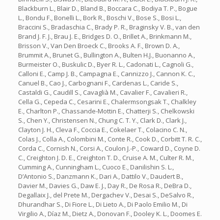
Blackburn L., Blair D., Bland B., Boccara C., Bodiya T. P., Bogue
L., Bondu F., Bonelli L., Bork R., Boschi V., Bose S., Bosi L.,
Braccini S., Bradaschia C., Brady P. R., Braginsky V. B., van den
Brand J. F. J., Brau J. E., Bridges D. O., Brillet A., Brinkmann M.,
Brisson V., Van Den Broeck C., Brooks A. F., Brown D. A.,
Brummit A., Brunet G., Bullington A., Bulten H.J., Buonanno A.,
Burmeister O., Buskulic D., Byer R. L., Cadonati L., Cagnoli G.,
Calloni E., Camp J. B., Campagna E., Cannizzo J., Cannon K. C.,
Canuel B., Cao J., Carbognani F., Cardenas L., Caride S.,
Castaldi G., Caudill S., Cavaglià M., Cavalier F., Cavalieri R.,
Cella G., Cepeda C., Cesarini E., Chalermsongsak T., Chalkley
E., Charlton P., Chassande-Mottin E., Chatterji S., Chelkowski
S., Chen Y., Christensen N., Chung C. T. Y., Clark D., Clark J.,
Clayton J. H., Cleva F., Coccia E., Cokelaer T., Colacino C. N.,
Colas J., Colla A., Colombini M., Conte R., Cook D., Corbitt T. R. C.,
Corda C., Cornish N., Corsi A., Coulon J.-P., Coward D., Coyne D.
C., Creighton J. D. E., Creighton T. D., Cruise A. M., Culter R. M.,
Cumming A., Cunningham L., Cuoco E., Danilishin S. L.,
D’Antonio S., Danzmann K., Dari A., Dattilo V., Daudert B.,
Davier M., Davies G., Daw E. J., Day R., De Rosa R., DeBra D.,
Degallaix J., del Prete M., Dergachev V., Desai S., DeSalvo R.,
Dhurandhar S., Di Fiore L., Di Lieto A., Di Paolo Emilio M., Di
Virgilio A., Díaz M., Dietz A., Donovan F., Dooley K. L., Doomes E.