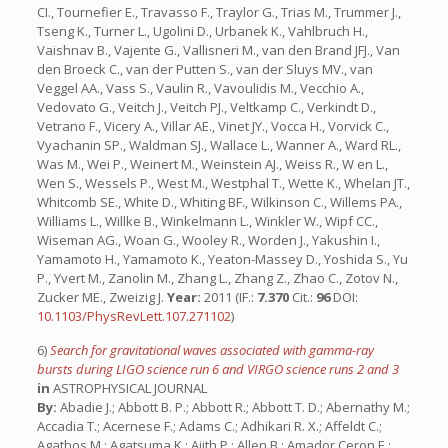
CI., Tournefier E., Travasso F., Traylor G., Trias M., Trummer J.,
Tseng K., Turner L., Ugolini D., Urbanek K., Vahlbruch H.,
Vaishnav B., Vajente G., Vallisneri M., van den Brand JFJ., Van
den Broeck C., van der Putten S., van der Sluys MV., van
Veggel AA., Vass S., Vaulin R., Vavoulidis M., Vecchio A.,
Vedovato G., Veitch J., Veitch PJ., Veltkamp C., Verkindt D.,
Vetrano F., Vicery A., Villar AE., Vinet JY., Vocca H., Vorvick C.,
Vyachanin SP., Waldman SJ., Wallace L., Wanner A., Ward RL.,
Was M., Wei P., Weinert M., Weinstein AJ., Weiss R., W en L.,
Wen S., Wessels P., West M., Westphal T., Wette K., Whelan JT.,
Whitcomb SE., White D., Whiting BF., Wilkinson C., Willems PA.,
Williams L., Willke B., Winkelmann L., Winkler W., Wipf CC.,
Wiseman AG., Woan G., Wooley R., Worden J., Yakushin I.,
Yamamoto H., Yamamoto K., Yeaton-Massey D., Yoshida S., Yu
P., Yvert M., Zanolin M., Zhang L., Zhang Z., Zhao C., Zotov N.,
Zucker ME., Zweizig J.
Year:
2011 (IF.:
7.370
Cit.:
96
DOI:
10.1103/PhysRevLett.107.271102
)
6)
Search for gravitational waves associated with gamma-ray
bursts during LIGO science run 6 and VIRGO science runs 2 and 3
in
ASTROPHYSICAL JOURNAL
By:
Abadie J.; Abbott B. P.; Abbott R.; Abbott T. D.; Abernathy M.; Accadia T.; Acernese F.; Adams C.; Adhikari R. X.; Affeldt C.; Agathos M.; Agatsuma K.; Ajith P.; Allen B.; Amador Ceron E.; Amariutei D.; Anderson S. B.; Anderson W. G.; Arai K.; Arain M.A.; Araya M. C.; Aston S.M.; Astone P.; Atkinson D.; Aufmuth P.; Aulbert C.; Aylott B. E.; Babak S.; Baker P.; Ballardin G.; Ballmer S.; Barayoga J.C.B., Barker D.; Barone F.; Barr B.; Barsotti L.; Barsuglia M.; Barton M. A.; Bartos I.; Bassiri R.; Bastarrika M.; Basti A.; Batch J.; Bauchrowitz J.; Bauer Th. S.; Bebronne M.; Beck D., Behnke B.; Bejger M.; Beker M. G.; Bell A.S.; Belopolski I.; Benacquista M.; Berliner J. M.; Bertolini A.; Betzwieser J.; Beveridge N.; Beyersdorf P. T.; Bilenko I. A.; Billingsley G.; Birch J.; Biswas R.; Bitossi M.; Bizouard M. A.; Black E.; Blackburn J. K.; Blackburn L.; Blair D.; Bland B.; Blom M.; Bock O.; Bodiya T.P.; Bogan C.; Bondarescu R.; Bondu F.; Bonelli L.; Bonnand R.; Bork R.; Born M.; Boschi V.; Bose S.; Bosi L.; Bouhou B.; Braccini S.; Bradaschia C.; Brady P. R.; Braginsky V. B.; Branchesi M.; Brau J. E.; Breyer J.; Briant T.; Bridges D. O.; Brillet A.; Brinkmann M.; Brisson V.; Britzger M.; Brooks A. F.; Brown D. A.; Bulik T.; Bulten H. J.; Buonanno A.; Burguet-Castell J.; Buskulic D.; Buy C.; Byer R. L.; Cadonati L.; Calloni E.; Camp J. B.; Campsie P.; Cannizzo J.; Cannon K.; Canuel B.; Cao J.; Capano C. D.; Carbognani F.; Caride S.; Caudill S.; Cavaglia M.; Cavalier F.; Cavalieri R.; Cella G.; Cepeda C.; Cesarini E.; Chaibi O.; Chalermsongsak T.; Charlton P.; Chassande-Mottin E.; Chelkowski S.; Chen W., Chen X., Chen Y.; Chincarini A.; Chiummo A.; Cho H. S.; Chow J.; Christensen N.; Chua S. S. Y.; Chung C. T. Y.; Chung S.; Ciani G.; Clara F.; Clark D. E.; Clark J. A.; Clayton J. H.; Cleva F.; Coccia E.; Cohadon P. -F.; Colacino C. N.; Colas J.; Colla A.; Colombini M.; Conte A.; Conte R.; Cook D.; Corbitt T. R.; Cordier M.; Cornish N.; Corsi A.; Costa C. A.; Coughlin M.; Coulon J. -P.; Couvares P.; Coward D. M.; Cowart M.; Coyne D. C.; Creighton J. D. E.; Creighton T. D.; Cruise A. M.; Cumming A.; Cunningham L.; Cuoco E.; Cutler R. M.; Dahl K.; Danilishin S. L.; Dannenberg R.; D’Antonio S.; Danzmann K.; Dattilo V.; Daudert B.; Daveloza H.; Davier M.; Daw E. J.; Day R.; Dayanga T.; De Rosa R.; DeBra D.; Debreczeni G.; Degallaix J.; Del Pozzo W.; Del Prete M.; Dent T.; Dergachev V.; DeRosa R.; DeSalvo R.; Dhurandhar S.; Di Fiore L.; Di Lieto A.; Di Palma I.; Di Paolo Emilio M.; Di Virgilio A.; Diaz M.; Dietz A.; Donovan F.; Dooley K. L.; Drago M.; Drever R. W. P.; Driggers J. C.; Du Z.; Dumas J. -C.; Dwyer S.; Eberle T.; Edgar M.; Edwards M.; Effler A.; Ehrens P.; Endroczi G.; Engel R.; Etzel T.; Evans K.; Evans M.; Evans T.; Factourovich M.; Fafone V.; Fairhurst S.; Fan Y.; Farr B. F.; Fazi D.; Fehrmann H.; Feldbaum D.; Feroz F.; Ferrante I.; Fidecaro F.; Finn L. S.; Fiori I.; Fisher R. P.; Flaminio R.; Flanigan M.; Foley S.; Forsi E.; Forte L. A.; Fotopoulos N.; Fournier J. -D.; Franc J.; Franco S.; Frasca S.; Frasconi F.; Frede M.; Frei M. A.; Frei Z.; Freise A.; Frey R.; Fricke T. T.; Friedrich D.; Fritschel P.; Frolov V. V.; Fujimoto M. -K.; Fulda P. J.; Fyffe M.; Gair J.; Galimberti M.; Gammaitoni L.; Garcia J.; Garufi F.; Gaspar M. E.; Gehrels N.; Gemme G.; Geng R.; Genin E.; Gennai A.; Gergely L. A.; Ghosh S.; Giaime J. A.; Giampanis S.; Giardina K. D.; Giazotto A.; Gil-Casanova S.; Gill C.; Gleason J.; Goetz E.; Goggin L. M.; Gonzalez G.; Gorodetsky M. L.; Gossler S.; Gouaty R.; Graef C.; Graff P. B.; Granata M.; Grant A.; Gras S.; Gray C.; Gray N.; Greenhalgh R. J. S.; Gretarsson A. M.; Greverie C.; Grosso R.; Grote H.; Grunewald S.; Guidi G. M.; Guido C.; Gupta R.; Gustafson E. K.; Gustafson R.; Ha T.; Hallam J. M.; Hammer D.; Hammond G.; Hanks J.; Hanna C.; Hanson J.; Hardt A.; Harms J.; Harry G. M.; Harry I. W.; Harstad E. D.; Hartman M. T.; Haughian K.; Hayama K.; Hayau J. -F.; Heefner J.; Heidmann A.; Heintze M. C.; Heitmann H.; Hello P.; Hendry M. A.; Heng I. S.; Heptonstall A. W.; Herrera V.; Hewitson M.; Hild S.; Hoak D.; Hodge K. A.; Holt K.; Holtrop M.; Hong T.; Hooper S.; Hosken D. J.; Hough J.; Howell E. J.; Hughey B.; Husa S.; Huttner S. H.; Huynh-Dinh T.; Ingram D. R.; Inta R.; Isogai T.; Ivanov A.; Izumi K.; Jacobson M.; James E.; Jang Y. J.; Jaranowski P.; Jesse E.; Johnson W. W.; Jones D. I.; Jones G.; Jones R.; Jonker R. J. G.; Ju L.; Kalmus P.; Kalogera V.; Kandhasamy S.; Kang G.; Kanner J. B.; Kasturi R.; Katsavounidis E.; Katzman W.; Kaufer H.; Kawabe K.; Kawamura S.; Kawazoe F.; Kelley D.; Kells W.; Keppel D. G.; Keresztes Z.; Khalaidovski A.; Khalili F. Y.; Khazanov E. A.; Kim B. K.; Kim C.; Kim H.; Kim K.; Kim N.; Kim Y. M.; King P. J.; Kinzel D. L.; Kissel J. S.; Klimenko S.; Kokeyama K.; Kondrashov V.; Koranda S.; Korth W Z.; Kowalska I.; Kozak D.; Kranz O.; Kringel V.; Krishnamuethy S.; Krishnan B.; Krolak A., Kuehn G.; Kumar, P.; Kumar R.; Kwee P.; Lam P. K.; Landry M.; Lantz B.; Lastzka N.; Lawrie C.; Lazzarini A.; Leaci P.; Lee C. H.; Lee H. K.; Lee H. M.; Leong J. R.; Leonor I.; Leroy N.; Letendre N.; Li J.; Li T. G. F.; Liguori N.; Lindquist P. E.; Liu Y.; Liu Z.; Lockerbie N. A.; Lodhia D.; Lorenzini M.; Loriette V.; Lormand M.; Losurdo G.; Lough J.; Luan J.; Lubinski M.; Luck H.; Lundgren A. P.; Macdonald E.; Machenschalk B.; MacInnis M.; Macleod D. M.; Mageswaran M.; Mailand K.; Majorana E.; Maksimovic I.; Malvezzi V.; Man N.; Mandel I.; Mandic V.; Mantovani M.; Marandi A.; Marchesoni F.; Marion F.; Marka S.; Marka Z.; Markosyan A.; Maros E.; Marque J.; Martelli F.; Martin I. W.; Martin R. M.; Marx J. N.; Mason K.; Masserot A.; Matichard F.; Matone L.; Matzner R. A.; Mavalvala N.; Mazzolo G.; McCarthy R.; McClelland D. E.; McGuire S. C.; McIntyre G.; McIver J.; McKechan D. J. A.; McWilliams S.; Meadors G. D.; Mehmet M.; Meier T.; Melatos A.; Melissinos A. C.; Mendell G.; Mercer R. A.; Meshkov S.; Messenger C.; Meyer M. S.; Miao H.; Michel C.; Milano L.; Miller J.; Minenkov Y.; Mitrofanov V. P.; Mitselmakher G.; Mittleman R.; Miyakawa O.; Moe B.; Mohan M.; Mohanty S.D.; Mohapatra S. R. P.; Moraru D.; Moreno G.; Morgado N.; Morgia A.; Mori T.; Morriss S. R.; Mosca S.; Mossavi K.; Mours B.; Mow-Lowry C. M.; Mueller C. L.; Mueller G.; Mukherjee S.; Mullavey A.; Muller-Ebhardt H.; Munch J.; Murphy D.; Murray P. G.; Mytidis A.; Nash T.; Naticchioni L.; Necula V.; Nelson J.; Neri I.; Newton G.; Nguyen T.; Nishizawa A.; Nitz A.; Nocera F.; Nolting D.; Normandin M. E.; Nuttall L.; Ochsner E.; O’Dell J.; Oelker E.; Ogin G. H.; Oh J. J.; Oh S. H.; O’Reilly B.; O’Shaughnessy R.; Osthelder C.; Ott C. D.; Ottaway D. J.; Ottens R. S.; Overmier H.; Owen B. J.; Page A.; Palladino L.; Palomba C.; Pan Y.; Pankow C.; Paoletti F.; Paoletti R.; Papa M. A.; Parisi M.; Pasqualetti A.; Passaquieti R.; Passuello D.; Patel P.; Pedraza M.; Peiris P.; Pekowsky L.; Penn S.; Perreca A.; Persichetti G.; Phelps M.; Pichot M.; Pickenpack M.; Piergiovanni F.; Pietka M.; Pinard L.; Pinto I. M.; Pitkin M.; Pletsch H. J.; Plissi M. V.; Poggiani R.; Pold J.; Postiglione F.; Prato M.; Predoi V.; Prestegard T.; Price L. R.; Prijatelj M.; Principe M.; Privitera S.; Prix R.; Prodi G. A.; Prokhorov L. G.; Puncken O.; Punturo M.; Puppo P.; Quetschke V.; Quitzow-James R.; Raab F. J.; Rabeling D. S.; Racz I.; Radkins H.; Raffai P.; Rakhmanov M.; Rankins B.; Rapagnani P.; Raymond V.; Re V.; Redwine K.; Reed C. M.; Reed T.; Regimbau T.; Reid S.; Reitze D. H.; Ricci F.; Riesen R.; Riles K.; Robertson N. A.; Robinet F.; Robinson C.; Robinson E. L.; Rocchi A.; Roddy S.; Rodriguez C.; Rodruck M.; Rolland L.; Rollins J. G.; Romano J. D.; Romano R.; Romie J. H.; Rosinska D.; Rover C.; Rowan S.; Rudiger A.; Ruggi P.; Ryan K.; Sainathan P.; Salemi F.; Sammut L.; Sandberg V.; Sannibale V.; Santamaria L.; Santiago-Prieto I.; Santostasi G.; Sassolas B.; Sathyaprakash B. S.; Sato S.; Saulson P. R.; Savage R. L.; Schilling R; Schnabel R.; Schofield R. M. S.; Schreiber E.; Schulz B.; Schutz F.B.; Schwinberg P.; Scott J.; Scott S. M.; Seifert F.; Sellers D.; Sentenac D.; Sergeev A.; Shaddock D. A.; Shaltev M.; Shapiro B.; Shawhan P.; Shoemaker D. H.; Sibley A.; Siemens X.; Sigg D.; Singer A.; Singer L.; Sintes A. M.; Skelton G. R.; Slagmolen B. J. J.; Slutsky J.; Smith J. R.; Smith M. R.; Smith R. J. E.; Smith-Lefebvre N. D.; Somiya K.; Sorazu B.; Soto J.; Speirits F. C.; Sperandio L.; Stefszky M.; Stein A.J.; Stein L.C.; Steinert E.; Steinlechner J.; Steinlechner S.; Steplewski S.; Stochino A.; Stone R.; Strain K. A.; Strigin S. E.; Stroeer A. S.; Sturani R.; Stuver A. L.; Summerscales T. Z.; Sung M.; Susmithan S.; Sutton P. J.; Swinkels B.; Tacca M.; Taffarello L.; Talukder D.; Tanner D. B.; Tarabrin S. P.; Taylor J. R.; Taylor R.; ter Braack A. P. M.; Thomas P.; Thorne K. A.; Thorne K. S.; Thrane E.; Thuring A.; Tokmakov K. V.; Tomlinson C.; Toncelli A.; Tonelli M.; Torre O.; Torres C. V.; Torrie C. I.; Tournefier E.; Tucker E.; Travasso F.; Traylor G.; Tseng K.; Ugolini D.; Vahlbruch H.; Vajente G.; van den Brand J. F. J., Van Den Broeck C.; van der Putten S.; van Veggel A. A.; Vass S.; Vasuth M.; Vaulin R.; Vavoulidis M.; Vecchio A.; Vedovato G.; Veitch J.; Veitch P. J.; Veltkamp C.; Verkindt D.; Vetrano F.; Vicere A.; Villar A. E.; Vinet J. -Y.; Vitale S.; Vocca H.; Vorvick C.; Vyatchanin S. P.; Wade A.; Wade L.; Wade M.; Waldman S. J.; Wallace L.; Wan Y.; Wang M.; Wang X; Wang Z.; Wanner A.; Ward R. L.; Was M.; Weinert M.; Weinstein A. J.; Weiss R.; Wen L.; Wessels P.; West M.; Westphal T.; Wette K.; Whelan J. T.; Whitcomb S. E.; White D J.; Whiting B. F.; Wilkinson C.; Willems P. A.; Williams L.; Williams R.; Willke B.; Winkelmann L.; Winkler W.; Wipf C. C.; Wiseman A. G.; Wittel H.; Woan G.; Wooley R.; Worden J.; Yakushin I.; Yamamoto H.; Yamamoto K.; Yancey C. C.; Yang H.; Yeaton-Massey D.; Yoshida S.; Yu P.; Yvert M.; Zadrozny A.; Zanolin M.; Zendri J. -P.; Zhang F.; Zhang L.; Zhang W.; Zhao C.; Zotov N.; Zucker M. E.; Zwe