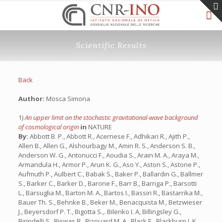
Scientific Results
Back
Author:
Mosca Simona
1)
An upper limit on the stochastic gravitational-wave background
of cosmological origin
in
NATURE
By:
Abbott B. P., Abbott R., Acernese F., Adhikari R., Ajith P.,
Allen B., Allen G., Alshourbagy M., Amin R. S., Anderson S. B.,
Anderson W. G., Antonucci F., Aoudia S., Arain M. A., Araya M.,
Armandula H., Armor P., Arun K. G., Aso Y., Aston S., Astone P.,
Aufmuth P., Aulbert C., Babak S., Baker P., Ballardin G., Ballmer
S., Barker C., Barker D., Barone F., Barr B., Barriga P., Barsotti
L., Barsuglia M., Barton M. A., Bartos I., Bassiri R., Bastarrika M.,
Bauer Th. S., Behnke B., Beker M., Benacquista M., Betzwieser
J., Beyersdorf P. T., Bigotta S.,. Bilenko I. A, Billingsley G.,
Birindelli S., Biswas R., Bizouard M. A., Black E., Blackburn J. K.,