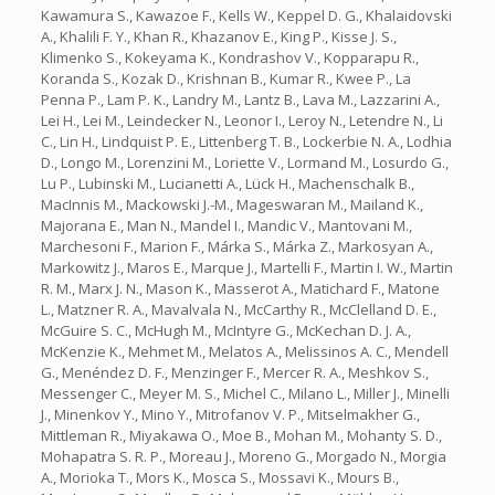
Kawamura S., Kawazoe F., Kells W., Keppel D. G., Khalaidovski
A., Khalili F. Y., Khan R., Khazanov E., King P., Kisse J. S.,
Klimenko S., Kokeyama K., Kondrashov V., Kopparapu R.,
Koranda S., Kozak D., Krishnan B., Kumar R., Kwee P., La
Penna P., Lam P. K., Landry M., Lantz B., Lava M., Lazzarini A.,
Lei H., Lei M., Leindecker N., Leonor I., Leroy N., Letendre N., Li
C., Lin H., Lindquist P. E., Littenberg T. B., Lockerbie N. A., Lodhia
D., Longo M., Lorenzini M., Loriette V., Lormand M., Losurdo G.,
Lu P., Lubinski M., Lucianetti A., Lück H., Machenschalk B.,
MacInnis M., Mackowski J.-M., Mageswaran M., Mailand K.,
Majorana E., Man N., Mandel I., Mandic V., Mantovani M.,
Marchesoni F., Marion F., Márka S., Márka Z., Markosyan A.,
Markowitz J., Maros E., Marque J., Martelli F., Martin I. W., Martin
R. M., Marx J. N., Mason K., Masserot A., Matichard F., Matone
L., Matzner R. A., Mavalvala N., McCarthy R., McClelland D. E.,
McGuire S. C., McHugh M., McIntyre G., McKechan D. J. A.,
McKenzie K., Mehmet M., Melatos A., Melissinos A. C., Mendell
G., Menéndez D. F., Menzinger F., Mercer R. A., Meshkov S.,
Messenger C., Meyer M. S., Michel C., Milano L., Miller J., Minelli
J., Minenkov Y., Mino Y., Mitrofanov V. P., Mitselmakher G.,
Mittleman R., Miyakawa O., Moe B., Mohan M., Mohanty S. D.,
Mohapatra S. R. P., Moreau J., Moreno G., Morgado N., Morgia
A., Morioka T., Mors K., Mosca S., Mossavi K., Mours B.,