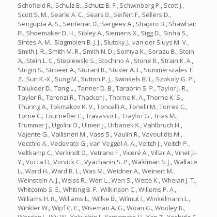
Schofield R., Schulz B., Schutz B. F., Schwinberg P., Scott J.,
Scott S. M., Searle A. C., Sears B., Seifert F., Sellers D.,
Sengupta A. S., Sentenac D., Sergeev A., Shapiro B., Shawhan
P., Shoemaker D. H., Sibley A., Siemens X., Sigg D., Sinha S.,
Sintes A. M., Slagmolen B. J. J., Slutsky J., van der Sluys M. V.,
Smith J. R., Smith M. R., Smith N. D., Somiya K., Sorazu B., Stein
A., Stein L. C., Steplewski S., Stochino A., Stone R., Strain K. A.,
Strigin S., Stroeer A., Sturani R., Stuver A. L., Summerscales T.
Z., Sun K.-X., Sung M., Sutton P. J., Swinkels B. L., Szokoly G. P.,
Talukder D., Tang L., Tanner D. B., Tarabrin S. P., Taylor J. R.,
Taylor R., Terenzi R., Thacker J., Thorne K. A., Thorne K. S.,
Thüring A., Tokmakov K. V., Toncelli A., Tonelli M., Torres C.,
Torrie C., Tournefier E., Travasso F., Traylor G., Trias M.,
Trummer J., Ugolini D., Ulmen J., Urbanek K., Vahlbruch H.,
Vajente G., Vallisneri M., Vass S., Vaulin R., Vavoulidis M.,
Vecchio A., Vedovato G., van Veggel A. A., Veitch J., Veitch P.,
Veltkamp C., Verkindt D., Vetrano F., Viceré A., Villar A., Vinet J.-
Y., Vocca H., Vorvick C., Vyachanin S. P., Waldman S. J., Wallace
L., Ward H., Ward R. L., Was M., Weidner A., Weinert M.,
Weinstein A. J., Weiss R., Wen L., Wen S., Wette K., Whelan J. T.,
Whitcomb S. E., Whiting B. F., Wilkinson C., Willems P. A.,
Williams H. R., Williams L., Willke B., Wilmut I., Winkelmann L.,
Winkler W., Wipf C. C., Wiseman A. G., Woan G., Wooley R.,