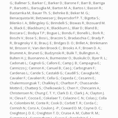
G.; Ballmer S.; Barker C.; Barker D.; Barone F.; Barr B.; Barriga
P.; Barsotti L.; Barsuglia M.; Barton M. A.; Bartos I.; Bassiri R.;
Bastarrika M.; Bauer Th. S.; Behnke B.; Beker M. G.;
Benacquista M.; Betzwieser J.; Beyersdorf P. T.; Bigotta S.;
Bilenko I. A.; Billingsley G.; Birindelli S.; Biswas R.; Bizouard M.
A.; Black E.; Blackburn J. K.; Blackburn L.; Blair D.; Bland B.;
Boccara C.; Bodiya T.P.; Bogue L.; Bondu F.; Bonelli L.; Bork R.;
Boschi V.; Bose S.; Bosi L.; Braccini S.; Bradaschia C.; Brady P.
R.; Braginsky V. B.; Brau J. E.; Bridges D. O.; Brillet A.; Brinkmann
M.; Brisson V.; Van den Broeck C.; Brooks A. F.; Brown D. A.;
Brummit A.; Brunet G.; Budzynski R.; Bulik T.; Bullington A.;
Bulten H. J.; Buonanno A.; Burmeister O.; Buskulic D.; Byer R. L.;
Cadonati L.; Cagnoli G.; Calloni E.; Camp J. B.; Campagna E.;
Cannizzo J.; Cannon K.; Canuel B.; Cao J.; Carbognani F.;
Cardenas L.; Caride S.; Castaldi G.; Caudill S.; Cavaglia M.;
Cavalier F.; Cavalieri R.; Cella G.; Cepeda C.; Cesarini E.;
Chalermsongsak T.; Chalkley E.; Charlton P.; Chassande-
Mottin E.; Chatterji S.; Chelkowski S.; Chen Y.; Chincarini A.;
Christensen N.; Chung C. T. Y.; Clark D. E.; Clark J. A.; Clayton J.
H.; Cleva F.; Coccia E.; Cokelaer T.; Colacino C. N.; Colas J.; Colla
A.; Colombini M.; Conte R.; Cook D.; Corbitt T. R.; Corda C.;
Cornish N.; Corsi A.; Coulon J. -P.; Coward D. M.; Coyne D. C.;
Creighton J. D. E.; Creighton T. D.; Cruise A. M.; Culter R. M.;