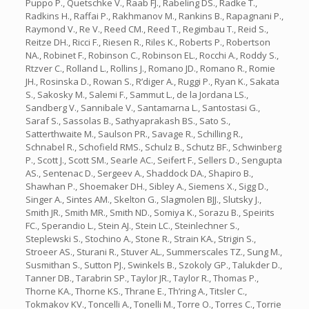
Puppo P., Quetschke V., Raab FJ., Rabeling DS., Radke T.,
Radkins H., Raffai P., Rakhmanov M., Rankins B., Rapagnani P.,
Raymond V., Re V., Reed CM., Reed T., Regimbau T., Reid S.,
Reitze DH., Ricci F., Riesen R., Riles K., Roberts P., Robertson
NA., Robinet F., Robinson C., Robinson EL., Rocchi A., Roddy S.,
Rtzver C., Rolland L., Rollins J., Romano JD., Romano R., Romie
JH., Rosinska D., Rowan S., R’diger A., Ruggi P., Ryan K., Sakata
S., Sakosky M., Salemi F., Sammut L., de la Jordana LS.,
Sandberg V., Sannibale V., Santamarna L., Santostasi G.,
Saraf S., Sassolas B., Sathyaprakash BS., Sato S.,
Satterthwaite M., Saulson PR., Savage R., Schilling R.,
Schnabel R., Schofield RMS., Schulz B., Schutz BF., Schwinberg
P., Scott J., Scott SM., Searle AC., Seifert F., Sellers D., Sengupta
AS., Sentenac D., Sergeev A., Shaddock DA., Shapiro B.,
Shawhan P., Shoemaker DH., Sibley A., Siemens X., Sigg D.,
Singer A., Sintes AM., Skelton G., Slagmolen BJJ., Slutsky J.,
Smith JR., Smith MR., Smith ND., Somiya K., Sorazu B., Speirits
FC., Sperandio L., Stein AJ., Stein LC., Steinlechner S.,
Steplewski S., Stochino A., Stone R., Strain KA., Strigin S.,
Stroeer AS., Sturani R., Stuver AL., Summerscales TZ., Sung M.,
Susmithan S., Sutton PJ., Swinkels B., Szokoly GP., Talukder D.,
Tanner DB., Tarabrin SP., Taylor JR., Taylor R., Thomas P.,
Thorne KA., Thorne KS., Thrane E., Th’ring A., Titsler C.,
Tokmakov KV., Toncelli A., Tonelli M., Torre O., Torres C., Torrie