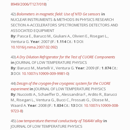
8949/2006/T127/018
)
42)
Bolometers in magnetic field: Use of NTD Ge sensors
in
NUCLEAR INSTRUMENTS & METHODS IN PHYSICS RESEARCH
SECTION A-ACCELERATORS SPECTROMETERS DETECTORS AND
ASSOCIATED EQUIPMENT
By:
Pasca E., Barucci M., Giuliani A., Olivieri E., Risegari L.,
Ventura G.
Year:
2007 (IF.:
1.114
Cit.:
1
DOI:
10.1016/j.nima.2007.02.092
)
43)
A Dry Dilution Refrigerator for the Test of CUORE Components
in
JOURNAL OF LOW TEMPERATURE PHYSICS
By:
Barucci M., Martelli V., Ventura G.
Year:
2009 (IF.:
1.074
Cit.:
3
DOI:
10.1007/s10909-009-9981-0
)
44)
Design of the cryogen-free cryogenic system for the CUORE
experiment
in
JOURNAL OF LOW TEMPERATURE PHYSICS
By:
Nucciotti A., Schaeffer D., Alessandria F., Ardito R., Barucci
M., Risegari L., Ventura G., Bucci C., Frossati G., Olcese M.,
Waard A.
Year:
2008 (IF.:
1.034
Cit.:
13
DOI:
10.1007/s10909-008-
9723-8
)
45)
Low temperature thermal conductivity of Ti6Al4V alloy
in
JOURNAL OF LOW TEMPERATURE PHYSICS