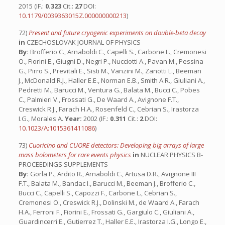
2015 (IF.:
0.323
Cit.:
27
DOI:
10.1179/0039363015Z.000000000213
)
72)
Present and future cryogenic experiments on double-beta decay
in
CZECHOSLOVAK JOURNAL OF PHYSICS
By:
Brofferio C., Arnaboldi C., Capelli S., Carbone L., Cremonesi
O., Fiorini E., Giugni D., Negri P., Nucciotti A., Pavan M., Pessina
G., Pirro S., Previtali E., Sisti M., Vanzini M., Zanotti L., Beeman
J., McDonald R.J., Haller E.E., Norman E.B., Smith A.R., Giuliani A.,
Pedretti M., Barucci M., Ventura G., Balata M., Bucci C., Pobes
C., Palmieri V., Frossati G., De Waard A., Avignone F.T.,
Creswick R.J., Farach H.A., Rosenfeld C., Cebrian S., Irastorza
I.G., Morales A.
Year:
2002 (IF.:
0.311
Cit.:
2
DOI:
10.1023/A:1015361411086
)
73)
Cuoricino and CUORE detectors: Developing big arrays of large
mass bolometers for rare events physics
in
NUCLEAR PHYSICS B-
PROCEEDINGS SUPPLEMENTS
By:
Gorla P., Ardito R., Arnaboldi C., Artusa D.R., Avignone III
F.T., Balata M., Bandac I., Barucci M., Beeman J., Brofferio C.,
Bucci C., Capelli S., Capozzi F., Carbone L., Cebrian S.,
Cremonesi O., Creswick R.J., Dolinski M., de Waard A., Farach
H.A., Ferroni F., Fiorini E., Frossati G., Gargiulo C., Giuliani A.,
Guardincerri E., Gutierrez T., Haller E.E., Irastorza I.G., Longo E.,