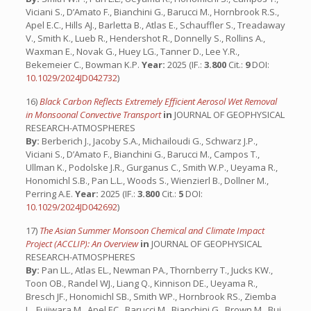
Viciani S., D’Amato F., Bianchini G., Barucci M., Hornbrook R.S.,
Apel E.C., Hills AJ., Barletta B., Atlas E., Schauffler S., Treadaway
V., Smith K., Lueb R., Hendershot R., Donnelly S., Rollins A.,
Waxman E., Novak G., Huey LG., Tanner D., Lee Y.R.,
Bekemeier C., Bowman K.P.
Year:
2025 (IF.:
3.800
Cit.:
9
DOI:
10.1029/2024JD042732
)
16)
Black Carbon Reflects Extremely Efficient Aerosol Wet Removal
in Monsoonal Convective Transport
in
JOURNAL OF GEOPHYSICAL
RESEARCH-ATMOSPHERES
By:
Berberich J., Jacoby S.A., Michailoudi G., Schwarz J.P.,
Viciani S., D’Amato F., Bianchini G., Barucci M., Campos T.,
Ullman K., Podolske J.R., Gurganus C., Smith W.P., Ueyama R.,
Honomichl S.B., Pan L.L., Woods S., Wienzierl B., Dollner M.,
Perring A.E.
Year:
2025 (IF.:
3.800
Cit.:
5
DOI:
10.1029/2024JD042692
)
17)
The Asian Summer Monsoon Chemical and Climate Impact
Project (ACCLIP): An Overview
in
JOURNAL OF GEOPHYSICAL
RESEARCH-ATMOSPHERES
By:
Pan LL., Atlas EL., Newman PA., Thornberry T., Jucks KW.,
Toon OB., Randel WJ., Liang Q., Kinnison DE., Ueyama R.,
Bresch JF., Honomichl SB., Smith WP., Hornbrook RS., Ziemba
L., Fujiwara M., Apel EC., Barucci M., Bianchini G., Brown M., Bui