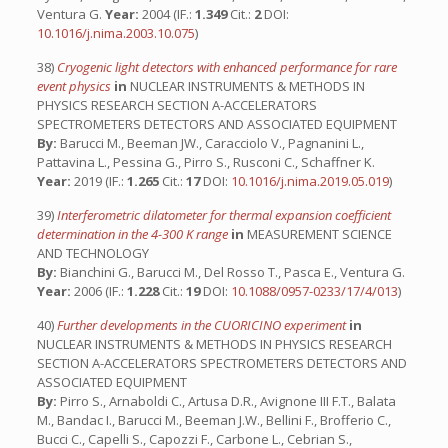
Ventura G.
Year:
2004 (IF.:
1.349
Cit.:
2
DOI:
10.1016/j.nima.2003.10.075
)
38)
Cryogenic light detectors with enhanced performance for rare
event physics
in
NUCLEAR INSTRUMENTS & METHODS IN
PHYSICS RESEARCH SECTION A-ACCELERATORS
SPECTROMETERS DETECTORS AND ASSOCIATED EQUIPMENT
By:
Barucci M., Beeman JW., Caracciolo V., Pagnanini L.,
Pattavina L., Pessina G., Pirro S., Rusconi C., Schaffner K.
Year:
2019 (IF.:
1.265
Cit.:
17
DOI:
10.1016/j.nima.2019.05.019
)
39)
Interferometric dilatometer for thermal expansion coefficient
determination in the 4-300 K range
in
MEASUREMENT SCIENCE
AND TECHNOLOGY
By:
Bianchini G., Barucci M., Del Rosso T., Pasca E., Ventura G.
Year:
2006 (IF.:
1.228
Cit.:
19
DOI:
10.1088/0957-0233/17/4/013
)
40)
Further developments in the CUORICINO experiment
in
NUCLEAR INSTRUMENTS & METHODS IN PHYSICS RESEARCH
SECTION A-ACCELERATORS SPECTROMETERS DETECTORS AND
ASSOCIATED EQUIPMENT
By:
Pirro S., Arnaboldi C., Artusa D.R., Avignone III F.T., Balata
M., Bandac I., Barucci M., Beeman J.W., Bellini F., Brofferio C.,
Bucci C., Capelli S., Capozzi F., Carbone L., Cebrian S.,