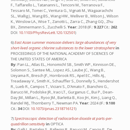
F., Taffarello L., Tatananni L., Tenconi M., Terranova F.,
Tessaro M., Tomei C., Ventura G., Vignati M., Wagaarachchi
SL., Wallig J., Wang BS., Wang HW., Welliver B., Wilson J., Wilson
K., Winslow LA., Wise T., Zanotti L., Zarra C., Zhang GQ., Zhu
BX., Zimmermann S., Zucchelli S.
Year:
2018 (IF.:
9.227
Cit.:
262
DOI:
10.1103/PhysRevLett.120.132501
)
6)
East Asian summer monsoon delivers large abundances of very
short-lived organic chlorine substances to the lower stratosphere
in
PROCEEDINGS OF THE NATIONAL ACADEMY OF SCIENCES OF
THE UNITED STATES OF AMERICA
By:
Pan LL., Atlas EL., Honomichl SB., Smith WP., Kinnison DE.,
Solomon S., Santee ML., Lopez AS., Laube JC., Wang B.,
Ueyama R., Bresch JF., Hornbrook RS., Apel EC., Hills AJ.,
Treadaway V., Smith K., Schauffler S., Donnelly S., Hendershot
R., Lueb R., Campos T., Viciani S., D’Amato F., Bianchini G.,
Barucci M., Podolske JR., Iraci LT., Gurganus C., Bui P., Dean-
Day JM., Millan L., Ryoo JM., Barletta B., Koo JH., Kim J., Liang Q.,
Randel WJ., Thornberry T., Newman PA.
Year:
2024 (IF.:
9.100
Cit.:
34
DOI:
10.1073/pnas.2318716121
)
7)
Spectroscopic detection of radiocarbon dioxide at parts-per-
quadrillion sensitivity
in
OPTICA
By:
Galli I., Bartalini S., Ballerini R., Barucci M., Cancio P., De