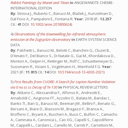
Rabbit Paintings by Manet and Titian
in
ANGEWANDTE CHEMIE-
INTERNATIONAL EDITION
By:
Striova J., Ruberto C., Barucci M., Blažek J., Kunzelman D.,
Dal Fovo A., Pampaloni E., Fontana R.
Year:
2018 (IF.:
12.257
Cit.:
41
DOI:
10.1002/anie.201800624
)
4)
Observations of the downwelling far-infrared atmospheric
emission at the Zugspitze observatory
in
EARTH SYSTEM SCIENCE
DATA
By:
Palchetti L., Barucci M., Belotti C., Bianchini G., Cluzet B.,
D’Amato F., Del Bianco S., Di Natale G., Gai M., Khordakova D.,
Montori A., Oetjen H., Rettinger M., Rolf C., Schuettemeyer D.,
Sussmann R., Viciani S., Vogelmann H., Wienhold F.G.
Year:
2021 (IF.:
11.815
Cit.:
14
DOI:
10.5194/essd-13-4303-2021
)
5)
First Results from CUORE: A Search for Lepton Number Violation
via 0 nu ss ss Decay of Te-130
in
PHYSICAL REVIEW LETTERS
By:
Alduino C., Alessandria F., Alfonso K., Andreotti E.,
Arnaboldi C., Avignone FT., Azzolini O., Balata M., Bandac I.,
Banks TI., Bari G., Barucci M., Beeman JW., Bellini F., Benato G.,
Bersani A., Biare D., Biassoni M., Bragazzi F., Branca A.,
Brofferio C., Bryant A., Buccheri A., Bucci C., Bulfon C., Camacho
A., Caminata A., Canonica L., Cao XG., Capelli S., Capodiferro
M., Cappelli L., Cardani L., Cariello M., Carniti P., Carrettoni M.,