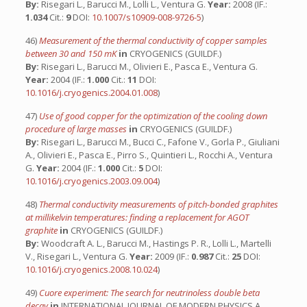
By:
Risegari L., Barucci M., Lolli L., Ventura G.
Year:
2008 (IF.:
1.034
Cit.:
9
DOI:
10.1007/s10909-008-9726-5
)
46)
Measurement of the thermal conductivity of copper samples
between 30 and 150 mK
in
CRYOGENICS (GUILDF.)
By:
Risegari L., Barucci M., Olivieri E., Pasca E., Ventura G.
Year:
2004 (IF.:
1.000
Cit.:
11
DOI:
10.1016/j.cryogenics.2004.01.008
)
47)
Use of good copper for the optimization of the cooling down
procedure of large masses
in
CRYOGENICS (GUILDF.)
By:
Risegari L., Barucci M., Bucci C., Fafone V., Gorla P., Giuliani
A., Olivieri E., Pasca E., Pirro S., Quintieri L., Rocchi A., Ventura
G.
Year:
2004 (IF.:
1.000
Cit.:
5
DOI:
10.1016/j.cryogenics.2003.09.004
)
48)
Thermal conductivity measurements of pitch-bonded graphites
at millikelvin temperatures: finding a replacement for AGOT
graphite
in
CRYOGENICS (GUILDF.)
By:
Woodcraft A. L., Barucci M., Hastings P. R., Lolli L., Martelli
V., Risegari L., Ventura G.
Year:
2009 (IF.:
0.987
Cit.:
25
DOI:
10.1016/j.cryogenics.2008.10.024
)
49)
Cuore experiment: The search for neutrinoless double beta
decay
in
INTERNATIONAL JOURNAL OF MODERN PHYSICS A