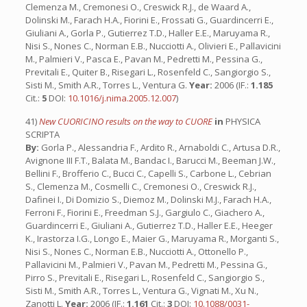
Clemenza M., Cremonesi O., Creswick R.J., de Waard A.,
Dolinski M., Farach H.A., Fiorini E., Frossati G., Guardincerri E.,
Giuliani A., Gorla P., Gutierrez T.D., Haller E.E., Maruyama R.,
Nisi S., Nones C., Norman E.B., Nucciotti A., Olivieri E., Pallavicini
M., Palmieri V., Pasca E., Pavan M., Pedretti M., Pessina G.,
Previtali E., Quiter B., Risegari L., Rosenfeld C., Sangiorgio S.,
Sisti M., Smith A.R., Torres L., Ventura G.
Year:
2006 (IF.:
1.185
Cit.:
5
DOI:
10.1016/j.nima.2005.12.007
)
41)
New CUORICINO results on the way to CUORE
in
PHYSICA
SCRIPTA
By:
Gorla P., Alessandria F., Ardito R., Arnaboldi C., Artusa D.R.,
Avignone III F.T., Balata M., Bandac I., Barucci M., Beeman J.W.,
Bellini F., Brofferio C., Bucci C., Capelli S., Carbone L., Cebrian
S., Clemenza M., Cosmelli C., Cremonesi O., Creswick R.J.,
Dafinei I., Di Domizio S., Diemoz M., Dolinski M.J., Farach H.A.,
Ferroni F., Fiorini E., Freedman S.J., Gargiulo C., Giachero A.,
Guardincerri E., Giuliani A., Gutierrez T.D., Haller E.E., Heeger
K., Irastorza I.G., Longo E., Maier G., Maruyama R., Morganti S.,
Nisi S., Nones C., Norman E.B., Nucciotti A., Ottonello P.,
Pallavicini M., Palmieri V., Pavan M., Pedretti M., Pessina G.,
Pirro S., Previtali E., Risegari L., Rosenfeld C., Sangiorgio S.,
Sisti M., Smith A.R., Torres L., Ventura G., Vignati M., Xu N.,
Zanotti L.
Year:
2006 (IF.:
1.161
Cit.:
3
DOI:
10.1088/0031-