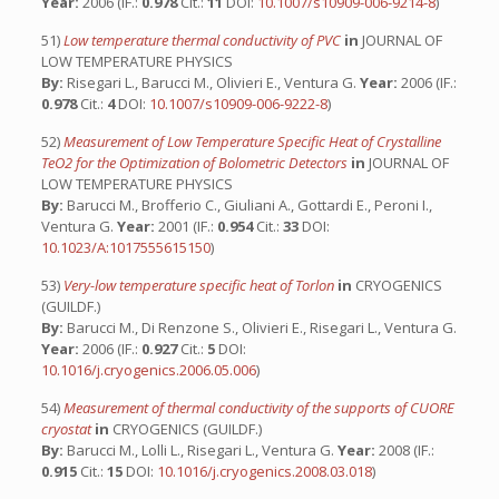
Year:
2006 (IF.:
0.978
Cit.:
11
DOI:
10.1007/s10909-006-9214-8
)
51)
Low temperature thermal conductivity of PVC
in
JOURNAL OF
LOW TEMPERATURE PHYSICS
By:
Risegari L., Barucci M., Olivieri E., Ventura G.
Year:
2006 (IF.:
0.978
Cit.:
4
DOI:
10.1007/s10909-006-9222-8
)
52)
Measurement of Low Temperature Specific Heat of Crystalline
TeO2 for the Optimization of Bolometric Detectors
in
JOURNAL OF
LOW TEMPERATURE PHYSICS
By:
Barucci M., Brofferio C., Giuliani A., Gottardi E., Peroni I.,
Ventura G.
Year:
2001 (IF.:
0.954
Cit.:
33
DOI:
10.1023/A:1017555615150
)
53)
Very-low temperature specific heat of Torlon
in
CRYOGENICS
(GUILDF.)
By:
Barucci M., Di Renzone S., Olivieri E., Risegari L., Ventura G.
Year:
2006 (IF.:
0.927
Cit.:
5
DOI:
10.1016/j.cryogenics.2006.05.006
)
54)
Measurement of thermal conductivity of the supports of CUORE
cryostat
in
CRYOGENICS (GUILDF.)
By:
Barucci M., Lolli L., Risegari L., Ventura G.
Year:
2008 (IF.:
0.915
Cit.:
15
DOI:
10.1016/j.cryogenics.2008.03.018
)