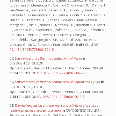
Bellini F., Brofferio C., Bucci C., Capelli S., Capozzi F., Carbone
L., Cebrian S., Clemenza M., Cosmelli C., Creswick R.J., Dafinei I.,
De Waard A., Dolinski M., Farach H.A., Ferroni F., Fiorini E.,
Gargiulo C., Guardincerri E., Giuliani A., Gorla P., Gutierrez T.D.,
Haller E.E., Irastorza I.G., Longo E., Maier G., Maruyama R.,
Morganti S., Nisi S., Nones C., Norman E.B., Nucciotti A., Olivieri
E., Ottonello P., Pallavicini M., Palmieri E., Pavan M., Pedretti M.,
Pessina G., Pirro S., Previtali E., Quiter B., Risegari L.,
Rosenfeld C., Sangiorgio S., Sisti M., Smith A.R., Torres L.,
Ventura G., Xu N., Zanotti L.
Year:
2006 (IF.:
0.616
Cit.:
2
DOI:
10.1134/S1063778806120118
)
66)
Low temperature thermal conductivity of Kevlar
in
CRYOGENICS (GUILDF.)
By:
Ventura G., Barucci M., Gottardi E., Peroni I.
Year:
2000 (IF.:
0.554
Cit.:
35
DOI:
10.1016/S0011-2275(00)00062-X
)
67)
Low temperature thermal conductivity of Kapton and Upilex
in
CRYOGENICS (GUILDF.)
By:
Barucci M., Gottardi E., Peroni I., Ventura G.
Year:
2000 (IF.:
0.554
Cit.:
23
DOI:
10.1016/S0011-2275(00)00013-8
)
68)
Thermal expansion and thermal conductivity of glass-fibre
reinforced nylon at low temperature
in
CRYOGENICS (GUILDF.)
By:
Barucci M., Bianchini G., Del Rosso T., Gottardi E., Peroni I.,