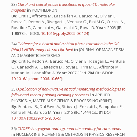
33)
Chiral and helical phase transitions in quasi-1D molecular
magnets
in
POLYHEDRON
By:
Cinti F., Affronte M., Lascialfari A., Barucci M., Olivieri E.,
Pasca E., Rettori A., Risegari L., Ventura G., Pini M.G., Cuccoli A.,
Roscilde T., Caneschi A., Gatteschi D., Rovai D.
Year:
2005 (IF.:
1.957
Cit.:
5
DOI:
10.1016/j.poly.2005.03.124
)
34)
Evidence for a helical and a chiral phase transition in the Gd
(hfac)3 NITiPr magnetic specific heat
in
JOURNAL OF MAGNETISM
AND MAGNETIC MATERIALS
By:
Cinti F., Rettori A., Barucci M., Olivieri E., Risegari L., Ventura
G., Caneschi A., Gatteschi D., Rovai D., Pini M.G., Affronte M.,
Mariani M., Lascialfari A.
Year:
2007 (IF.:
1.704
Cit.:
8
DOI:
10.1016/j.jmmm.2006.10.660
)
35)
Application of non-invasive optical monitoring methodologies to
follow and record painting cleaning processes
in
APPLIED
PHYSICS. A, MATERIALS SCIENCE & PROCESSING (PRINT)
By:
Fontana R., Dal Fovo A., Striova J., Pezzati L., Pampaloni E.,
Raffaelli M., Barucci M.
Year:
2015 (IF.:
1.444
Cit.:
31
DOI:
10.1007/s00339-015-9505-5
)
36)
CUORE: A cryogenic underground observatory for rare events
in
NUCLEAR INSTRUMENTS & METHODS IN PHYSICS RESEARCH