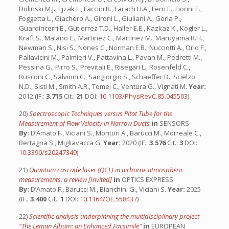
Dolinski M.J., Ejzak L., Faccini R., Farach H.A., Ferri E., Fiorini E.,
Foggetta L., Giachero A., Gironi L., Giuliani A., Gorla P.,
Guardincerri E., Gutierrez T.D., Haller E.E., Kazkaz K., Kogler L.,
Kraft S., Maiano C., Martinez C., Martinez M., Maruyama R.H.,
Newman S., Nisi S., Nones C., Norman E.B., Nucciotti A., Orio F.,
Pallavicini M., Palmieri V., Pattavina L., Pavan M., Pedretti M.,
Pessina G., Pirro S., Previtali E., Risegari L., Rosenfeld C.,
Rusconi C., Salvioni C., Sangiorgio S., Schaeffer D., Scielzo
N.D., Sisti M., Smith A.R., Tomei C., Ventura G., Vignati M.
Year:
2012 (IF.:
3.715
Cit.:
21
DOI:
10.1103/PhysRevC.85.045503
)
20)
Spectroscopic Techniques versus Pitot Tube for the
Measurement of Flow Velocity in Narrow Ducts
in
SENSORS
By:
D’Amato F., Viciani S., Montori A., Barucci M., Morreale C.,
Bertagna S., Migliavacca G.
Year:
2020 (IF.:
3.576
Cit.:
3
DOI:
10.3390/s20247349
)
21)
Quantum cascade laser (QCL) in airborne atmospheric
measurements: a review [Invited]
in
OPTICS EXPRESS
By:
D’Amato F., Barucci M., Bianchini G., Viciani S.
Year:
2025
(IF.:
3.400
Cit.:
1
DOI:
10.1364/OE.558437
)
22)
Scientific analysis underpinning the multidisciplinary project
“The Leman Album: an Enhanced Facsimile”
in
EUROPEAN