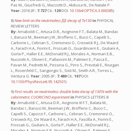
Pas M., Giusfredi G., Mazzotti D., Akikusa N., De Natale P.
Year:
2016 (IF.:
7.727
Cit.:
129
DOI:
10.1364/OPTICA.3.000385
)
8)
New limit on the neutrinoless ßß decay of Te130
in
PHYSICAL
REVIEW LETTERS
By:
Arnaboldi C., Artusa D.R., Avignone F.T., Balata M., Bandac
I., Barucci M., Beeman J.W., Brofferio C., Bucci C., Capelli S.,
Carbone L., Cebrian S., Cremonesi O., Creswick R.J., De Waard
A., Farach H.A., Fiorini E., Frossati G., Guardincerri E., Giuliani A.,
Gorla P., Haller E.E., McDonald R.J., Morales A., Norman E.B.,
Nucciotti A., Olivieri E., Pallavicini M., Palmieri E., Pasca E.,
Pavan M., Pedretti M., Pessina G., Pirro S., Previtali E., Risegari
L., Rosenfeld C., Sangiorgio S., Sisti M., Smith A.R., Torres L.,
Ventura G.
Year:
2005 (IF.:
7.489
Cit.:
107
DOI:
10.1103/PhysRevLett.95.142501
)
9)
First results on neutrinoless double beta decay of 130Te with the
calorimetric CUORICINO experiment
in
PHYSICS LETTERS B
By:
Arnaboldi C., Artusa D.R., Avignone III F.T., Balata M.,
Bandac I., Barucci M., Beeman J.W., Brofferio C., Bucci C.,
Capelli S., Capozzi F., Carbone L., Cebrian S., Cremonesi O.,
Creswick R.J., De Waard A., Farach H.A., Fascilla A., Fiorini E.,
Frossati G., Giuliani A., Gorla P., Haller E.E., McDonald R.J.,
Morales A., Norman E.B., Nucciotti A., Olivieri E., Palmieri E.,