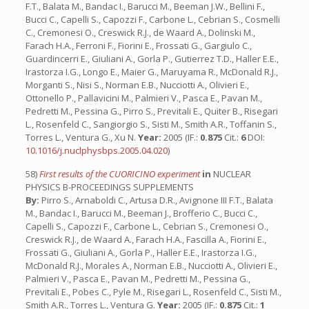
F.T., Balata M., Bandac I., Barucci M., Beeman J.W., Bellini F.,
Bucci C., Capelli S., Capozzi F., Carbone L., Cebrian S., Cosmelli
C., Cremonesi O., Creswick R.J., de Waard A., Dolinski M.,
Farach H.A., Ferroni F., Fiorini E., Frossati G., Gargiulo C.,
Guardincerri E., Giuliani A., Gorla P., Gutierrez T.D., Haller E.E.,
Irastorza I.G., Longo E., Maier G., Maruyama R., McDonald R.J.,
Morganti S., Nisi S., Norman E.B., Nucciotti A., Olivieri E.,
Ottonello P., Pallavicini M., Palmieri V., Pasca E., Pavan M.,
Pedretti M., Pessina G., Pirro S., Previtali E., Quiter B., Risegari
L., Rosenfeld C., Sangiorgio S., Sisti M., Smith A.R., Toffanin S.,
Torres L., Ventura G., Xu N.
Year:
2005 (IF.:
0.875
Cit.:
6
DOI:
10.1016/j.nuclphysbps.2005.04.020
)
58)
First results of the CUORICINO experiment
in
NUCLEAR
PHYSICS B-PROCEEDINGS SUPPLEMENTS
By:
Pirro S., Arnaboldi C., Artusa D.R., Avignone III F.T., Balata
M., Bandac I., Barucci M., Beeman J., Brofferio C., Bucci C.,
Capelli S., Capozzi F., Carbone L., Cebrian S., Cremonesi O.,
Creswick R.J., de Waard A., Farach H.A., Fascilla A., Fiorini E.,
Frossati G., Giuliani A., Gorla P., Haller E.E., Irastorza I.G.,
McDonald R.J., Morales A., Norman E.B., Nucciotti A., Olivieri E.,
Palmieri V., Pasca E., Pavan M., Pedretti M., Pessina G.,
Previtali E., Pobes C., Pyle M., Risegari L., Rosenfeld C., Sisti M.,
Smith A.R., Torres L., Ventura G.
Year:
2005 (IF.:
0.875
Cit.:
1