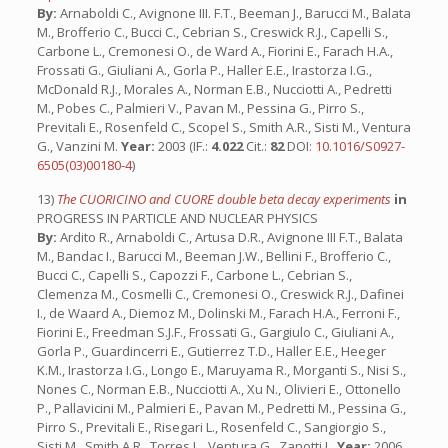
By:
Arnaboldi C., Avignone III. F.T., Beeman J., Barucci M., Balata
M., Brofferio C., Bucci C., Cebrian S., Creswick R.J., Capelli S.,
Carbone L., Cremonesi O., de Ward A., Fiorini E., Farach H.A.,
Frossati G., Giuliani A., Gorla P., Haller E.E., Irastorza I.G.,
McDonald R.J., Morales A., Norman E.B., Nucciotti A., Pedretti
M., Pobes C., Palmieri V., Pavan M., Pessina G., Pirro S.,
Previtali E., Rosenfeld C., Scopel S., Smith A.R., Sisti M., Ventura
G., Vanzini M.
Year:
2003 (IF.:
4.022
Cit.:
82
DOI:
10.1016/S0927-
6505(03)00180-4
)
13)
The CUORICINO and CUORE double beta decay experiments
in
PROGRESS IN PARTICLE AND NUCLEAR PHYSICS
By:
Ardito R., Arnaboldi C., Artusa D.R., Avignone III F.T., Balata
M., Bandac I., Barucci M., Beeman J.W., Bellini F., Brofferio C.,
Bucci C., Capelli S., Capozzi F., Carbone L., Cebrian S.,
Clemenza M., Cosmelli C., Cremonesi O., Creswick R.J., Dafinei
I., de Waard A., Diemoz M., Dolinski M., Farach H.A., Ferroni F.,
Fiorini E., Freedman S.J.F., Frossati G., Gargiulo C., Giuliani A.,
Gorla P., Guardincerri E., Gutierrez T.D., Haller E.E., Heeger
K.M., Irastorza I.G., Longo E., Maruyama R., Morganti S., Nisi S.,
Nones C., Norman E.B., Nucciotti A., Xu N., Olivieri E., Ottonello
P., Pallavicini M., Palmieri E., Pavan M., Pedretti M., Pessina G.,
Pirro S., Previtali E., Risegari L., Rosenfeld C., Sangiorgio S.,
Sisti M., Smith A.R., Torres L., Ventura G., Zanotti L.
Year:
2006