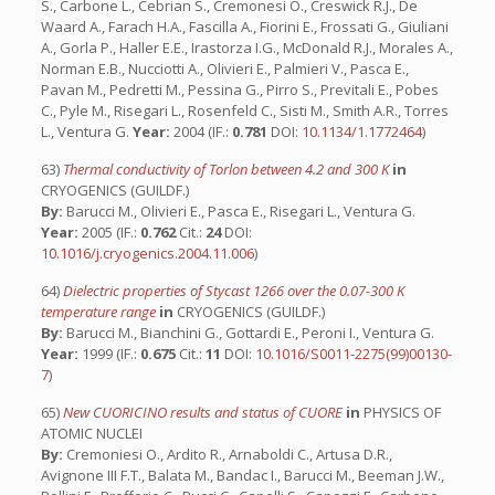
S., Carbone L., Cebrian S., Cremonesi O., Creswick R.J., De
Waard A., Farach H.A., Fascilla A., Fiorini E., Frossati G., Giuliani
A., Gorla P., Haller E.E., Irastorza I.G., McDonald R.J., Morales A.,
Norman E.B., Nucciotti A., Olivieri E., Palmieri V., Pasca E.,
Pavan M., Pedretti M., Pessina G., Pirro S., Previtali E., Pobes
C., Pyle M., Risegari L., Rosenfeld C., Sisti M., Smith A.R., Torres
L., Ventura G.
Year:
2004 (IF.:
0.781
DOI:
10.1134/1.1772464
)
63)
Thermal conductivity of Torlon between 4.2 and 300 K
in
CRYOGENICS (GUILDF.)
By:
Barucci M., Olivieri E., Pasca E., Risegari L., Ventura G.
Year:
2005 (IF.:
0.762
Cit.:
24
DOI:
10.1016/j.cryogenics.2004.11.006
)
64)
Dielectric properties of Stycast 1266 over the 0.07-300 K
temperature range
in
CRYOGENICS (GUILDF.)
By:
Barucci M., Bianchini G., Gottardi E., Peroni I., Ventura G.
Year:
1999 (IF.:
0.675
Cit.:
11
DOI:
10.1016/S0011-2275(99)00130-
7
)
65)
New CUORICINO results and status of CUORE
in
PHYSICS OF
ATOMIC NUCLEI
By:
Cremoniesi O., Ardito R., Arnaboldi C., Artusa D.R.,
Avignone III F.T., Balata M., Bandac I., Barucci M., Beeman J.W.,