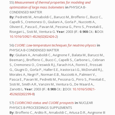
55)
Measurement of thermal properties for modeling and
optimization of large mass bolometers
in
PHYSICA B-
CONDENSED MATTER
By:
Pedretti M., Arnaboldi C., Barucci M., Brofferio C., Bucci C.,
Capelli S., Cremonesi O., Giuliani A., Gorla P., Nucciotti A.,
Olivieri E., Pasca E., Pavan M., Pessina G., Pirro S., Previtali E.,
Risegari L., Sisti M., Ventura G.
Year:
2003 (IF.:
0.908
Cit.:
8
DOI:
10.1016/S0921-4526(02)02426-2
)
56)
CUORE: Low-temperature techniques for neutrino physics
in
PHYSICA B-CONDENSED MATTER
By:
Giuliani A., Arnaboldi C., Avignone F., Balata M., Barucci M.,
Beeman J., Brofferio C., Bucci C., Capelli S., Carbone L., Cebrian
S., Cremonesi O., Creswick R.J., Farach H.A., Fiorini E., Frossati
G., Giugni D., Gorla P., Haller E.E., Irastorza I.G., McDonald R.J.,
Morales A., Negri P., Norman E.B., Nucciotti A., Palmieri V.,
Pasca E., Pavan M., Pedretti M., Pessina G., Pirro S., Previtali E.,
Sisti M., Smith A.R., Vanzini M., Ventura G., De Waard A.,
Zanotti L.
Year:
2003 (IF.:
0.908
Cit.:
2
DOI:
10.1016/S0921-
4526(02)02299-8
)
57)
CUORICINO status and CUORE prospects
in
NUCLEAR
PHYSICS B-PROCEEDINGS SUPPLEMENTS
By:
Brofferio C., Ardito R., Arnaboldi C., Artusa D.R., Avignone III