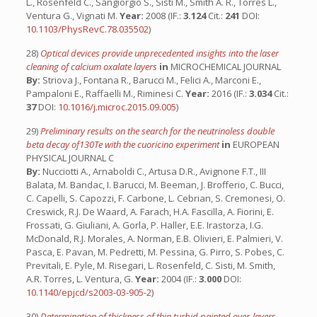
L., Rosenfeld C., Sangiorgio S., Sisti M., Smith A. R., Torres L.,
Ventura G., Vignati M.
Year:
2008 (IF.:
3.124
Cit.:
241
DOI:
10.1103/PhysRevC.78.035502
)
28)
Optical devices provide unprecedented insights into the laser
cleaning of calcium oxalate layers
in
MICROCHEMICAL JOURNAL
By:
Striova J., Fontana R., Barucci M., Felici A., Marconi E.,
Pampaloni E., Raffaelli M., Riminesi C.
Year:
2016 (IF.:
3.034
Cit.:
37
DOI:
10.1016/j.microc.2015.09.005
)
29)
Preliminary results on the search for the neutrinoless double
beta decay of130Te with the cuoricino experiment
in
EUROPEAN
PHYSICAL JOURNAL C
By:
Nucciotti A., Arnaboldi C., Artusa D.R., Avignone F.T., III
Balata, M. Bandac, I. Barucci, M. Beeman, J. Brofferio, C. Bucci,
C. Capelli, S. Capozzi, F. Carbone, L. Cebrian, S. Cremonesi, O.
Creswick, R.J. De Waard, A. Farach, H.A. Fascilla, A. Fiorini, E.
Frossati, G. Giuliani, A. Gorla, P. Haller, E.E. Irastorza, I.G.
McDonald, R.J. Morales, A. Norman, E.B. Olivieri, E. Palmieri, V.
Pasca, E. Pavan, M. Pedretti, M. Pessina, G. Pirro, S. Pobes, C.
Previtali, E. Pyle, M. Risegari, L. Rosenfeld, C. Sisti, M. Smith,
A.R. Torres, L. Ventura, G.
Year:
2004 (IF.:
3.000
DOI:
10.1140/epjcd/s2003-03-905-2
)
30)
Determination of thickness of thin turbid painted over-layers