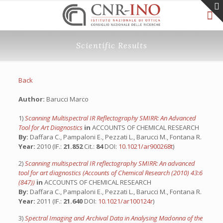
Scientific Results
Back
Author:
Barucci Marco
1)
Scanning Multispectral IR Reflectography SMIRR: An Advanced
Tool for Art Diagnostics
in
ACCOUNTS OF CHEMICAL RESEARCH
By:
Daffara C., Pampaloni E., Pezzati L., Barucci M., Fontana R.
Year:
2010 (IF.:
21.852
Cit.:
84
DOI:
10.1021/ar900268t
)
2)
Scanning multispectral IR reflectography SMIRR: An advanced
tool for art diagnostics (Accounts of Chemical Research (2010) 43:6
(847))
in
ACCOUNTS OF CHEMICAL RESEARCH
By:
Daffara C., Pampaloni E., Pezzati L., Barucci M., Fontana R.
Year:
2011 (IF.:
21.640
DOI:
10.1021/ar100124r
)
3)
Spectral Imaging and Archival Data in Analysing Madonna of the