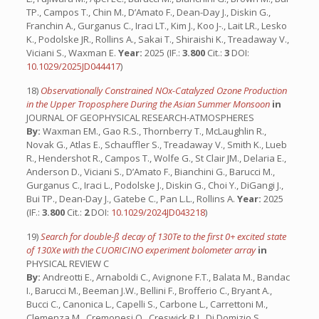
TP., Campos T., Chin M., D’Amato F., Dean-Day J., Diskin G.,
Franchin A., Gurganus C., Iraci LT., Kim J., Koo J-., Lait LR., Lesko
K., Podolske JR., Rollins A., Sakai T., Shiraishi K., Treadaway V.,
Viciani S., Waxman E.
Year:
2025 (IF.:
3.800
Cit.:
3
DOI:
10.1029/2025JD044417
)
18)
Observationally Constrained NOx-Catalyzed Ozone Production
in the Upper Troposphere During the Asian Summer Monsoon
in
JOURNAL OF GEOPHYSICAL RESEARCH-ATMOSPHERES
By:
Waxman EM., Gao R.S., Thornberry T., McLaughlin R.,
Novak G., Atlas E., Schauffler S., Treadaway V., Smith K., Lueb
R., Hendershot R., Campos T., Wolfe G., St Clair JM., Delaria E.,
Anderson D., Viciani S., D’Amato F., Bianchini G., Barucci M.,
Gurganus C., Iraci L., Podolske J., Diskin G., Choi Y., DiGangi J.,
Bui TP., Dean-Day J., Gatebe C., Pan L.L., Rollins A.
Year:
2025
(IF.:
3.800
Cit.:
2
DOI:
10.1029/2024JD043218
)
19)
Search for double-ß decay of 130Te to the first 0+ excited state
of 130Xe with the CUORICINO experiment bolometer array
in
PHYSICAL REVIEW C
By:
Andreotti E., Arnaboldi C., Avignone F.T., Balata M., Bandac
I., Barucci M., Beeman J.W., Bellini F., Brofferio C., Bryant A.,
Bucci C., Canonica L., Capelli S., Carbone L., Carrettoni M.,
Clemenza M., Cremonesi O., Creswick R.J., Di Domizio S.,