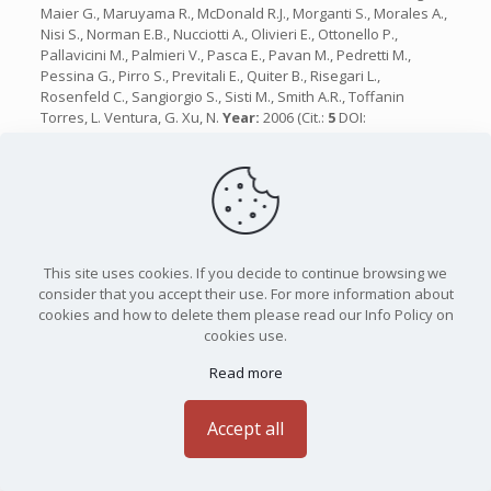
Maier G., Maruyama R., McDonald R.J., Morganti S., Morales A.,
Nisi S., Norman E.B., Nucciotti A., Olivieri E., Ottonello P.,
Pallavicini M., Palmieri V., Pasca E., Pavan M., Pedretti M.,
Pessina G., Pirro S., Previtali E., Quiter B., Risegari L.,
Rosenfeld C., Sangiorgio S., Sisti M., Smith A.R., Toffanin
Torres, L. Ventura, G. Xu, N.
Year:
2006 (Cit.:
5
DOI:
10.1016/j.nuclphysbps.2004.11.387
)
74)
A study of surface optical properties for characterizing the
cleaning process of paintings
in
JOURNAL OF THE OPTICAL
SOCIETY OF AMERICA B-OPTICAL PHYSICS
By:
Fontana R., Barucci M., Pampaloni E., Pezzati L., Daffara C.
Year:
2013 (Cit.:
2
DOI:
10.1117/12.2020738
)
This site uses cookies. If you decide to continue browsing we
consider that you accept their use. For more information about
75)
Deep Convective Trace Gas Transport to the UTLS: Highlighting
cookies and how to delete them please read our Info Policy on
Remote Sensing and Modeling Challenges With ACCLIP Campaign
cookies use.
In Situ CO Observations
in
JOURNAL OF GEOPHYSICAL
RESEARCH-ATMOSPHERES
Read more
By:
Gurganus C., Rollins A., Waxman E., Pan LL., Smith WP.,
Tilmes S., Chin M., Bian HS., Viciani S., D’Amato F., Bianchini G.,
Barucci M., Campos T., Ullmann K., Iraci LT., Podolske JR., Davis
Accept all
S., Baier BC., Barret B., Le Flochmoln E., Clerbaux C., Boynard
A., DeLone S., Bednarz E., Schwarz JP., Thornberry TD.
Year:
2026 ( DOI:
10.1029/2025JD045541
)