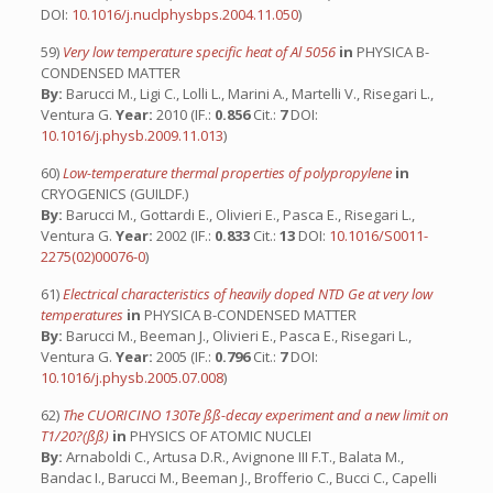
DOI:
10.1016/j.nuclphysbps.2004.11.050
)
59)
Very low temperature specific heat of Al 5056
in
PHYSICA B-
CONDENSED MATTER
By:
Barucci M., Ligi C., Lolli L., Marini A., Martelli V., Risegari L.,
Ventura G.
Year:
2010 (IF.:
0.856
Cit.:
7
DOI:
10.1016/j.physb.2009.11.013
)
60)
Low-temperature thermal properties of polypropylene
in
CRYOGENICS (GUILDF.)
By:
Barucci M., Gottardi E., Olivieri E., Pasca E., Risegari L.,
Ventura G.
Year:
2002 (IF.:
0.833
Cit.:
13
DOI:
10.1016/S0011-
2275(02)00076-0
)
61)
Electrical characteristics of heavily doped NTD Ge at very low
temperatures
in
PHYSICA B-CONDENSED MATTER
By:
Barucci M., Beeman J., Olivieri E., Pasca E., Risegari L.,
Ventura G.
Year:
2005 (IF.:
0.796
Cit.:
7
DOI:
10.1016/j.physb.2005.07.008
)
62)
The CUORICINO 130Te ßß-decay experiment and a new limit on
T1/20?(ßß)
in
PHYSICS OF ATOMIC NUCLEI
By:
Arnaboldi C., Artusa D.R., Avignone III F.T., Balata M.,
Bandac I., Barucci M., Beeman J., Brofferio C., Bucci C., Capelli