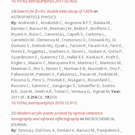
10.1016/j.astropartphys.2011.02.002
)
24)
Search for ß+/EC double beta decay of 120Te
in
ASTROPARTICLE PHYSICS
By:
Andreotti E., Arnaboldi C., Avignone III F.T., Balata M.,
Bandac I., Barucci M., Beeman J.W., Bellini F., Brofferio C.,
Bryant A., Bucci C., Canonica L., Capelli S., Carbone L.,
Carrettoni M., Clemenza M., Cremonesi O., Creswick R.J., Di
Domizio S., Dolinski M.J., Ejzak L., Faccini R., Farach H.A., Ferri E.,
Fiorini E., Foggetta L., Giachero A., Gironi L., Giuliani A., Gorla P.,
Guardincerri E., Gutierrez T.D., Haller E.E., Kazkaz K., Kraft S.,
Kogler L., Maiano C., Maruyama R.H., Martinez C., Martinez M.,
Newman S., Nisi S., Nones C., Norman E.B., Nucciotti A., Orio F.,
Pallavicini M., Palmieri V., Pattavina L., Pavan M., Pedretti M.,
Pessina G., Pirro S., Previtali E., Risegari L., Rosenfeld C.,
Rusconi C., Salvioni C., Sangiorgio S., Schaeffer D., Scielzo
N.D., Sisti M., Smith A.R., Tomei C., Ventura G., Vignati M.
Year:
2011 (IF.:
3.216
Cit.:
18
DOI:
10.1016/j.astropartphys.2010.12.011
)
25)
Modern acrylic paints probed by optical coherence
tomography and infrared reflectography
in
MICROCHEMICAL
JOURNAL
By:
Striova J., Dal Fovo A., Fontani V., Barucci M., Pampaloni E.,