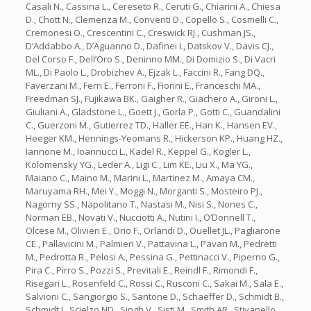
Casali N., Cassina L., Cereseto R., Ceruti G., Chiarini A., Chiesa
D., Chott N., Clemenza M., Conventi D., Copello S., Cosmelli C.,
Cremonesi O., Crescentini C., Creswick RJ., Cushman JS.,
D’Addabbo A., D’Aguanno D., Dafinei I., Datskov V., Davis CJ.,
Del Corso F., Dell’Oro S., Deninno MM., Di Domizio S., Di Vacri
ML., Di Paolo L., Drobizhev A., Ejzak L., Faccini R., Fang DQ.,
Faverzani M., Ferri E., Ferroni F., Fiorini E., Franceschi MA.,
Freedman SJ., Fujikawa BK., Gaigher R., Giachero A., Gironi L.,
Giuliani A., Gladstone L., Goett J., Gorla P., Gotti C., Guandalini
C., Guerzoni M., Gutierrez TD., Haller EE., Han K., Hansen EV.,
Heeger KM., Hennings-Yeomans R., Hickerson KP., Huang HZ.,
Iannone M., Ioannucci L., Kadel R., Keppel G., Kogler L.,
Kolomensky YG., Leder A., Ligi C., Lim KE., Liu X., Ma YG.,
Maiano C., Maino M., Marini L., Martinez M., Amaya CM.,
Maruyama RH., Mei Y., Moggi N., Morganti S., Mosteiro PJ.,
Nagorny SS., Napolitano T., Nastasi M., Nisi S., Nones C.,
Norman EB., Novati V., Nucciotti A., Nutini I., O’Donnell T.,
Olcese M., Olivieri E., Orio F., Orlandi D., Ouellet JL., Pagliarone
CE., Pallavicini M., Palmieri V., Pattavina L., Pavan M., Pedretti
M., Pedrotta R., Pelosi A., Pessina G., Pettinacci V., Piperno G.,
Pira C., Pirro S., Pozzi S., Previtali E., Reindl F., Rimondi F.,
Risegari L., Rosenfeld C., Rossi C., Rusconi C., Sakai M., Sala E.,
Salvioni C., Sangiorgio S., Santone D., Schaeffer D., Schmidt B.,
Schmidt J., Scielzo ND., Singh V., Sisti M., Smith AR., Stivanello