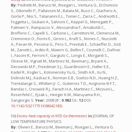
By:
Pedretti M., Barucci M., Risegari L., Ventura G., Di Domizio
S., Ottonello P., Pallavicini M., Balata M., Bucci C., Giachero A.,
Gorla P., Nisi S., Tatananni E.L., Tomei C., Zarra C., Andreotti E.,
Foggetta L., Giuliani A., Salvioni C., Keppel G., Menegatti P.,
Palmieri V., Rampazzo V., Alessandria F., Arnaboldi C.,
Brofferio C., Capelli S., Carbone L., Carrettoni M., Clemenza M.,
Cremonesi O., Fiorini E., Gironi L., Kraft S., Nones C., Nucciotti
A., Pavan M., Pessina G., Pirro S., Previtali E., Schaeffer D., Sisti
M., Zanotti L., Ardito R., Maiern G., Bellini F., Cosmelli C., Dafinei
I., Faccini R., Ferroni F., Gargiulo C., Longo E., Morganti S.,
Olcese M., Vignati M., Martinez M., Beeman J., Bryant A.,
Decowski M.P., Freedman S.J., Guardincerri E., Haller E.E.,
Kadel R., Kogler L., Kolomensky Yu.G., Smith A.R., Xu N.,
Dolinski M.J., Kazkaz K., Norman E.B., Scielzo N.D., Huang H.Z.,
Trentalange S., Whitten Jr. C., Gutierrez T.D., Avignone III F.T.,
Bandac I., Creswick R.J., Farach H.A., Martinez C., Mizouni L.,
Rosenfeld C., Ejzak L., Heeger K.M., Maruyama R.H.,
Sangiorgio S.
Year:
2008 (IF.:
0.982
Cit.:
12
DOI:
10.1142/S0217751X08042183
)
50)
Excess heat capacity in NTD Ge thermistors
in
JOURNAL OF
LOW TEMPERATURE PHYSICS
By:
Olivieri E., Barucci M., Beeman J., Risegari L., Ventura G.