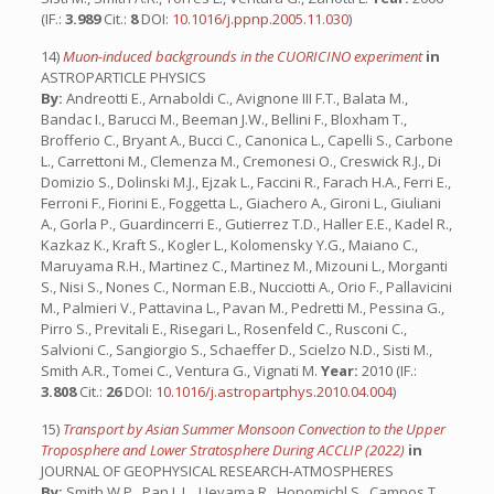
(IF.:
3.989
Cit.:
8
DOI:
10.1016/j.ppnp.2005.11.030
)
14)
Muon-induced backgrounds in the CUORICINO experiment
in
ASTROPARTICLE PHYSICS
By:
Andreotti E., Arnaboldi C., Avignone III F.T., Balata M.,
Bandac I., Barucci M., Beeman J.W., Bellini F., Bloxham T.,
Brofferio C., Bryant A., Bucci C., Canonica L., Capelli S., Carbone
L., Carrettoni M., Clemenza M., Cremonesi O., Creswick R.J., Di
Domizio S., Dolinski M.J., Ejzak L., Faccini R., Farach H.A., Ferri E.,
Ferroni F., Fiorini E., Foggetta L., Giachero A., Gironi L., Giuliani
A., Gorla P., Guardincerri E., Gutierrez T.D., Haller E.E., Kadel R.,
Kazkaz K., Kraft S., Kogler L., Kolomensky Y.G., Maiano C.,
Maruyama R.H., Martinez C., Martinez M., Mizouni L., Morganti
S., Nisi S., Nones C., Norman E.B., Nucciotti A., Orio F., Pallavicini
M., Palmieri V., Pattavina L., Pavan M., Pedretti M., Pessina G.,
Pirro S., Previtali E., Risegari L., Rosenfeld C., Rusconi C.,
Salvioni C., Sangiorgio S., Schaeffer D., Scielzo N.D., Sisti M.,
Smith A.R., Tomei C., Ventura G., Vignati M.
Year:
2010 (IF.:
3.808
Cit.:
26
DOI:
10.1016/j.astropartphys.2010.04.004
)
15)
Transport by Asian Summer Monsoon Convection to the Upper
Troposphere and Lower Stratosphere During ACCLIP (2022)
in
JOURNAL OF GEOPHYSICAL RESEARCH-ATMOSPHERES
By:
Smith W.P., Pan L.L., Ueyama R., Honomichl S., Campos T.,