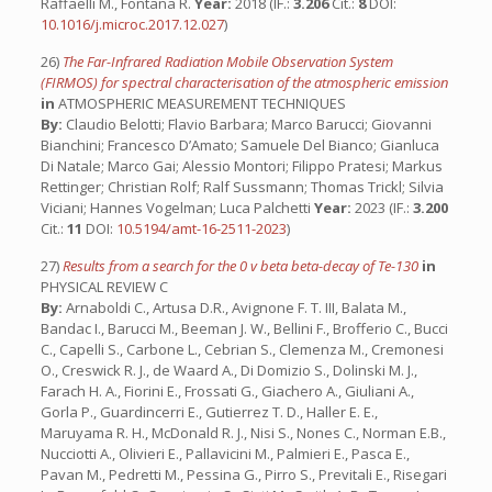
Raffaelli M., Fontana R.
Year:
2018 (IF.:
3.206
Cit.:
8
DOI:
10.1016/j.microc.2017.12.027
)
26)
The Far-Infrared Radiation Mobile Observation System
(FIRMOS) for spectral characterisation of the atmospheric emission
in
ATMOSPHERIC MEASUREMENT TECHNIQUES
By:
Claudio Belotti; Flavio Barbara; Marco Barucci; Giovanni
Bianchini; Francesco D’Amato; Samuele Del Bianco; Gianluca
Di Natale; Marco Gai; Alessio Montori; Filippo Pratesi; Markus
Rettinger; Christian Rolf; Ralf Sussmann; Thomas Trickl; Silvia
Viciani; Hannes Vogelman; Luca Palchetti
Year:
2023 (IF.:
3.200
Cit.:
11
DOI:
10.5194/amt-16-2511-2023
)
27)
Results from a search for the 0 v beta beta-decay of Te-130
in
PHYSICAL REVIEW C
By:
Arnaboldi C., Artusa D.R., Avignone F. T. III, Balata M.,
Bandac I., Barucci M., Beeman J. W., Bellini F., Brofferio C., Bucci
C., Capelli S., Carbone L., Cebrian S., Clemenza M., Cremonesi
O., Creswick R. J., de Waard A., Di Domizio S., Dolinski M. J.,
Farach H. A., Fiorini E., Frossati G., Giachero A., Giuliani A.,
Gorla P., Guardincerri E., Gutierrez T. D., Haller E. E.,
Maruyama R. H., McDonald R. J., Nisi S., Nones C., Norman E.B.,
Nucciotti A., Olivieri E., Pallavicini M., Palmieri E., Pasca E.,
Pavan M., Pedretti M., Pessina G., Pirro S., Previtali E., Risegari