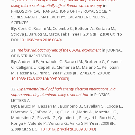
using micro-scale spatially offset Raman spectroscopy
in
PHILOSOPHICAL TRANSACTIONS OF THE ROYAL SOCIETY
SERIES A-MATHEMATICAL PHYSICAL AND ENGINEERING
SCIENCES
By:
Conti C., Realini M., Colombo C., Botteon A., Bertasa M.,
Striova J., Barucci M., Matousek P.
Year:
2016 (IF.:
2.970
Cit.:
16
DOI:
10.1098/rsta.2016.0049
)
31)
The low radioactivity link of the CUORE experiment
in
JOURNAL
OF INSTRUMENTATION
By:
Andreotti E., Arnaboldi C., Barucci M., Brofferio C., Cosmelli
C., Calligaris L., Capelli S., Clemenza M., Maiano C., Pellicciari
M., Pessina G., Pirro S.
Year:
2009 (IF.:
2.102
Cit.:
20
DOI:
10.1088/1748-0221/4/09/P09003
)
32)
Experimental study of high energy electron interactions in a
superconducting aluminum alloy resonant bar
in
PHYSICS
LETTERS A
By:
Barucci M., Bassan M. , Buonomo B., Cavallari G., Coccia E.,
D’Antonio S., Fafone V., Ligi C., Lolli L.,Marini A. , Mazzitelli G.,
Modestino G., Pizzella G., Quintieri L., Risegari L., Rocchi A.,
Ronga F., Valente P., Ventura G., Vinko S.M.
Year:
2009 (IF.:
2.009
Cit.:
5
DOI:
10.1016/j.physleta.2009.03.043
)