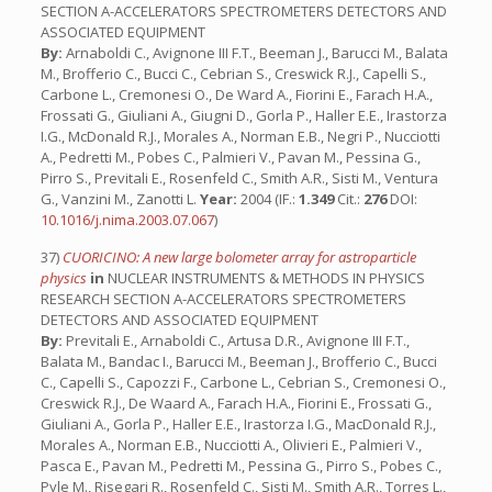
SECTION A-ACCELERATORS SPECTROMETERS DETECTORS AND
ASSOCIATED EQUIPMENT
By:
Arnaboldi C., Avignone III F.T., Beeman J., Barucci M., Balata
M., Brofferio C., Bucci C., Cebrian S., Creswick R.J., Capelli S.,
Carbone L., Cremonesi O., De Ward A., Fiorini E., Farach H.A.,
Frossati G., Giuliani A., Giugni D., Gorla P., Haller E.E., Irastorza
I.G., McDonald R.J., Morales A., Norman E.B., Negri P., Nucciotti
A., Pedretti M., Pobes C., Palmieri V., Pavan M., Pessina G.,
Pirro S., Previtali E., Rosenfeld C., Smith A.R., Sisti M., Ventura
G., Vanzini M., Zanotti L.
Year:
2004 (IF.:
1.349
Cit.:
276
DOI:
10.1016/j.nima.2003.07.067
)
37)
CUORICINO: A new large bolometer array for astroparticle
physics
in
NUCLEAR INSTRUMENTS & METHODS IN PHYSICS
RESEARCH SECTION A-ACCELERATORS SPECTROMETERS
DETECTORS AND ASSOCIATED EQUIPMENT
By:
Previtali E., Arnaboldi C., Artusa D.R., Avignone III F.T.,
Balata M., Bandac I., Barucci M., Beeman J., Brofferio C., Bucci
C., Capelli S., Capozzi F., Carbone L., Cebrian S., Cremonesi O.,
Creswick R.J., De Waard A., Farach H.A., Fiorini E., Frossati G.,
Giuliani A., Gorla P., Haller E.E., Irastorza I.G., MacDonald R.J.,
Morales A., Norman E.B., Nucciotti A., Olivieri E., Palmieri V.,
Pasca E., Pavan M., Pedretti M., Pessina G., Pirro S., Pobes C.,
Pyle M., Risegari R., Rosenfeld C., Sisti M., Smith A.R., Torres L.,