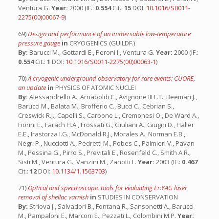
Ventura G.
Year:
2000 (IF.:
0.554
Cit.:
15
DOI:
10.1016/S0011-
2275(00)00067-9
)
69)
Design and performance of an immersable low-temperature
pressure gauge
in
CRYOGENICS (GUILDF.)
By:
Barucci M., Gottardi E., Peroni I., Ventura G.
Year:
2000 (IF.:
0.554
Cit.:
1
DOI:
10.1016/S0011-2275(00)00063-1
)
70)
A cryogenic underground observatory for rare events: CUORE,
an update
in
PHYSICS OF ATOMIC NUCLEI
By:
Alessandrello A., Arnaboldi C., Avignone III F.T., Beeman J.,
Barucci M., Balata M., Brofferio C., Bucci C., Cebrian S.,
Creswick R.J., Capelli S., Carbone L., Cremonesi O., De Ward A.,
Fiorini E., Farach H.A., Frossati G., Giuliani A., Giugni D., Haller
E.E., Irastorza I.G., McDonald R.J., Morales A., Norman E.B.,
Negri P., Nucciotti A., Pedretti M., Pobes C., Palmieri V., Pavan
M., Pessina G., Pirro S., Previtali E., Rosenfeld C., Smith A.R.,
Sisti M., Ventura G., Vanzini M., Zanotti L.
Year:
2003 (IF.:
0.467
Cit.:
12
DOI:
10.1134/1.1563703
)
71)
Optical and spectroscopic tools for evaluating Er:YAG laser
removal of shellac varnish
in
STUDIES IN CONSERVATION
By:
Striova J., Salvadori B., Fontana R., Sansonetti A., Barucci
M., Pampaloni E., Marconi E., Pezzati L., Colombini M.P.
Year: