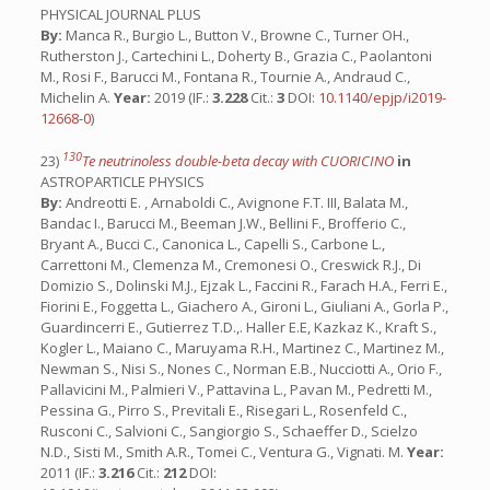
PHYSICAL JOURNAL PLUS
By:
Manca R., Burgio L., Button V., Browne C., Turner OH.,
Rutherston J., Cartechini L., Doherty B., Grazia C., Paolantoni
M., Rosi F., Barucci M., Fontana R., Tournie A., Andraud C.,
Michelin A.
Year:
2019 (IF.:
3.228
Cit.:
3
DOI:
10.1140/epjp/i2019-
12668-0
)
130
23)
Te neutrinoless double-beta decay with CUORICINO
in
ASTROPARTICLE PHYSICS
By:
Andreotti E. , Arnaboldi C., Avignone F.T. III, Balata M.,
Bandac I., Barucci M., Beeman J.W., Bellini F., Brofferio C.,
Bryant A., Bucci C., Canonica L., Capelli S., Carbone L.,
Carrettoni M., Clemenza M., Cremonesi O., Creswick R.J., Di
Domizio S., Dolinski M.J., Ejzak L., Faccini R., Farach H.A., Ferri E.,
Fiorini E., Foggetta L., Giachero A., Gironi L., Giuliani A., Gorla P.,
Guardincerri E., Gutierrez T.D.,. Haller E.E, Kazkaz K., Kraft S.,
Kogler L., Maiano C., Maruyama R.H., Martinez C., Martinez M.,
Newman S., Nisi S., Nones C., Norman E.B., Nucciotti A., Orio F.,
Pallavicini M., Palmieri V., Pattavina L., Pavan M., Pedretti M.,
Pessina G., Pirro S., Previtali E., Risegari L., Rosenfeld C.,
Rusconi C., Salvioni C., Sangiorgio S., Schaeffer D., Scielzo
N.D., Sisti M., Smith A.R., Tomei C., Ventura G., Vignati. M.
Year:
2011 (IF.:
3.216
Cit.:
212
DOI: