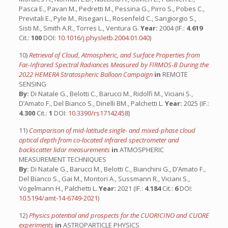
Pasca E., Pavan M., Pedretti M., Pessina G., Pirro S., Pobes C.,
Previtali E., Pyle M., Risegari L., Rosenfeld C., Sangiorgio S.,
Sisti M., Smith A.R., Torres L., Ventura G.
Year:
2004 (IF.:
4.619
Cit.:
100
DOI:
10.1016/j.physletb.2004.01.040
)
10)
Retrieval of Cloud, Atmospheric, and Surface Properties from
Far-Infrared Spectral Radiances Measured by FIRMOS-B During the
2022 HEMERA Stratospheric Balloon Campaign
in
REMOTE
SENSING
By:
Di Natale G., Belotti C., Barucci M., Ridolfi M., Viciani S.,
D’Amato F., Del Bianco S., Dinelli BM., Palchetti L.
Year:
2025 (IF.:
4.300
Cit.:
1
DOI:
10.3390/rs17142458
)
11)
Comparison of mid-latitude single- and mixed-phase cloud
optical depth from co-located infrared spectrometer and
backscatter lidar measurements
in
ATMOSPHERIC
MEASUREMENT TECHNIQUES
By:
Di Natale G., Barucci M., Belotti C., Bianchini G., D’Amato F.,
Del Bianco S., Gai M., Montori A., Sussmann R., Viciani S.,
Vogelmann H., Palchetti L.
Year:
2021 (IF.:
4.184
Cit.:
6
DOI:
10.5194/amt-14-6749-2021
)
12)
Physics potential and prospects for the CUORICINO and CUORE
experiments
in
ASTROPARTICLE PHYSICS