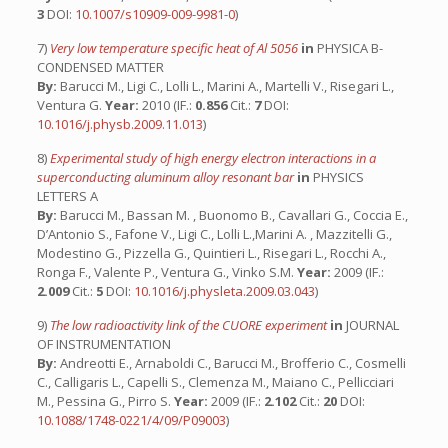
3
DOI:
10.1007/s10909-009-9981-0
)
7)
Very low temperature specific heat of Al 5056
in
PHYSICA B-
CONDENSED MATTER
By:
Barucci M., Ligi C., Lolli L., Marini A., Martelli V., Risegari L.,
Ventura G.
Year:
2010 (IF.:
0.856
Cit.:
7
DOI:
10.1016/j.physb.2009.11.013
)
8)
Experimental study of high energy electron interactions in a
superconducting aluminum alloy resonant bar
in
PHYSICS
LETTERS A
By:
Barucci M., Bassan M. , Buonomo B., Cavallari G., Coccia E.,
D’Antonio S., Fafone V., Ligi C., Lolli L.,Marini A. , Mazzitelli G.,
Modestino G., Pizzella G., Quintieri L., Risegari L., Rocchi A.,
Ronga F., Valente P., Ventura G., Vinko S.M.
Year:
2009 (IF.:
2.009
Cit.:
5
DOI:
10.1016/j.physleta.2009.03.043
)
9)
The low radioactivity link of the CUORE experiment
in
JOURNAL
OF INSTRUMENTATION
By:
Andreotti E., Arnaboldi C., Barucci M., Brofferio C., Cosmelli
C., Calligaris L., Capelli S., Clemenza M., Maiano C., Pellicciari
M., Pessina G., Pirro S.
Year:
2009 (IF.:
2.102
Cit.:
20
DOI:
10.1088/1748-0221/4/09/P09003
)