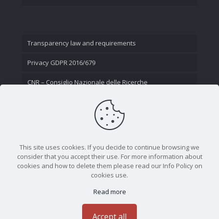
Transparency law and requirements
Privacy GDPR 2016/679
CNR – Consiglio Nazionale delle Ricerche
Contact Us
This site uses cookies. If you decide to continue browsing we
consider that you accept their use. For more information about
cookies and how to delete them please read our Info Policy on
cookies use.
Read more
CNR - Istituto Nazionale di Ottica - Largo Fermi 6, 50125
Firenze | Tel. 05523081 - P.IVA 02118311006
Accept all