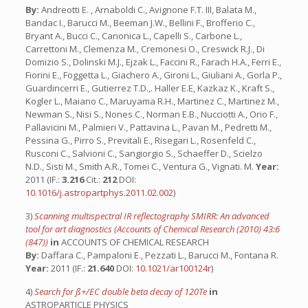
By:
Andreotti E. , Arnaboldi C., Avignone F.T. III, Balata M.,
Bandac I., Barucci M., Beeman J.W., Bellini F., Brofferio C.,
Bryant A., Bucci C., Canonica L., Capelli S., Carbone L.,
Carrettoni M., Clemenza M., Cremonesi O., Creswick R.J., Di
Domizio S., Dolinski M.J., Ejzak L., Faccini R., Farach H.A., Ferri E.,
Fiorini E., Foggetta L., Giachero A., Gironi L., Giuliani A., Gorla P.,
Guardincerri E., Gutierrez T.D.,. Haller E.E, Kazkaz K., Kraft S.,
Kogler L., Maiano C., Maruyama R.H., Martinez C., Martinez M.,
Newman S., Nisi S., Nones C., Norman E.B., Nucciotti A., Orio F.,
Pallavicini M., Palmieri V., Pattavina L., Pavan M., Pedretti M.,
Pessina G., Pirro S., Previtali E., Risegari L., Rosenfeld C.,
Rusconi C., Salvioni C., Sangiorgio S., Schaeffer D., Scielzo
N.D., Sisti M., Smith A.R., Tomei C., Ventura G., Vignati. M.
Year:
2011 (IF.:
3.216
Cit.:
212
DOI:
10.1016/j.astropartphys.2011.02.002
)
3)
Scanning multispectral IR reflectography SMIRR: An advanced
tool for art diagnostics (Accounts of Chemical Research (2010) 43:6
(847))
in
ACCOUNTS OF CHEMICAL RESEARCH
By:
Daffara C., Pampaloni E., Pezzati L., Barucci M., Fontana R.
Year:
2011 (IF.:
21.640
DOI:
10.1021/ar100124r
)
4)
Search for ß+/EC double beta decay of 120Te
in
ASTROPARTICLE PHYSICS