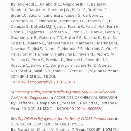
By:
Andreotti E., Arnaboldi C., Avignone III F.T., Balata M.,
Bandac I., Barucci M., Beeman J.W., Bellini F., Brofferio C.,
Bryant A., Bucci C., Canonica L., Capelli S., Carbone L.,
Carrettoni M., Clemenza M., Cremonesi O., Creswick R.J., Di
Domizio S., Dolinski M.J., Ejzak L., Faccini R., Farach H.A., Ferri E.,
Fiorini E., Foggetta L., Giachero A., Gironi L., Giuliani A., Gorla P.,
Guardincerri E., Gutierrez T.D., Haller E.E., Kazkaz K., Kraft S.,
Kogler L., Maiano C., Maruyama R.H., Martinez C., Martinez M.,
Newman S., Nisi S., Nones C., Norman E.B., Nucciotti A., Orio F.,
Pallavicini M., Palmieri V., Pattavina L., Pavan M., Pedretti M.,
Pessina G., Pirro S., Previtali E., Risegari L., Rosenfeld C.,
Rusconi C., Salvioni C., Sangiorgio S., Schaeffer D., Scielzo
N.D., Sisti M., Smith A.R., Tomei C., Ventura G., Vignati M.
Year:
2011 (IF.:
3.216
Cit.:
18
DOI:
10.1016/j.astropartphys.2010.12.011
)
5)
Scanning Multispectral IR Reflectography SMIRR: An Advanced
Tool for Art Diagnostics
in
ACCOUNTS OF CHEMICAL RESEARCH
By:
Daffara C., Pampaloni E., Pezzati L., Barucci M., Fontana R.
Year:
2010 (IF.:
21.852
Cit.:
84
DOI:
10.1021/ar900268t
)
6)
A Dry Dilution Refrigerator for the Test of CUORE Components
in
JOURNAL OF LOW TEMPERATURE PHYSICS
By:
Barucci M., Martelli V., Ventura G.
Year:
2009 (IF.:
1.074
Cit.: