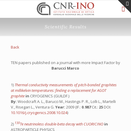
Scientific Results
Back
TEN papers published on a journal with more Impact Factor by
Barucci Marco
1)
Thermal conductivity measurements of pitch-bonded graphites
at millikelvin temperatures: finding a replacement for AGOT
graphite
in
CRYOGENICS (GUILDF.)
By:
Woodcraft A. L., Barucci M., Hastings P. R., Lolli L., Martelli
V., Risegari L., Ventura G.
Year:
2009 (IF.:
0.987
Cit.:
25
DOI:
10.1016/j.cryogenics.2008.10.024
)
130
2)
Te neutrinoless double-beta decay with CUORICINO
in
ASTROPARTICLE PHYSICS