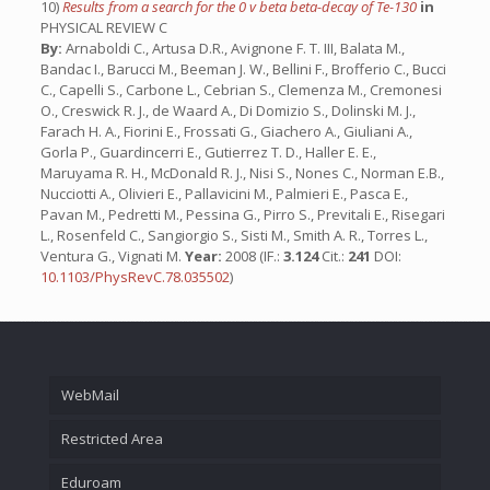
10)
Results from a search for the 0 v beta beta-decay of Te-130
in
PHYSICAL REVIEW C
By:
Arnaboldi C., Artusa D.R., Avignone F. T. III, Balata M.,
Bandac I., Barucci M., Beeman J. W., Bellini F., Brofferio C., Bucci
C., Capelli S., Carbone L., Cebrian S., Clemenza M., Cremonesi
O., Creswick R. J., de Waard A., Di Domizio S., Dolinski M. J.,
Farach H. A., Fiorini E., Frossati G., Giachero A., Giuliani A.,
Gorla P., Guardincerri E., Gutierrez T. D., Haller E. E.,
Maruyama R. H., McDonald R. J., Nisi S., Nones C., Norman E.B.,
Nucciotti A., Olivieri E., Pallavicini M., Palmieri E., Pasca E.,
Pavan M., Pedretti M., Pessina G., Pirro S., Previtali E., Risegari
L., Rosenfeld C., Sangiorgio S., Sisti M., Smith A. R., Torres L.,
Ventura G., Vignati M.
Year:
2008 (IF.:
3.124
Cit.:
241
DOI:
10.1103/PhysRevC.78.035502
)
WebMail
Restricted Area
Eduroam