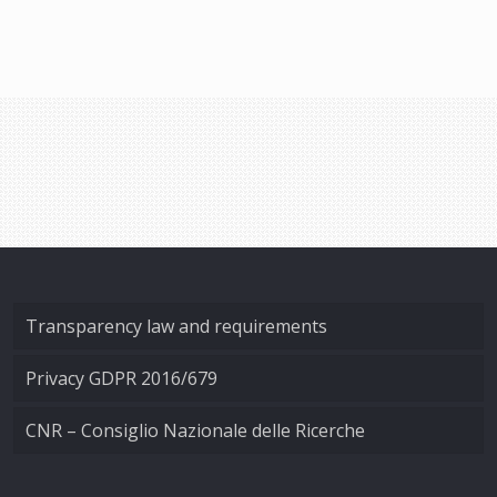
Transparency law and requirements
Privacy GDPR 2016/679
CNR – Consiglio Nazionale delle Ricerche