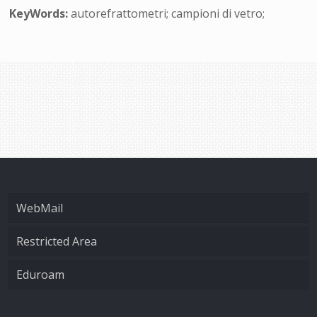
KeyWords:
autorefrattometri; campioni di vetro;
WebMail
Restricted Area
Eduroam