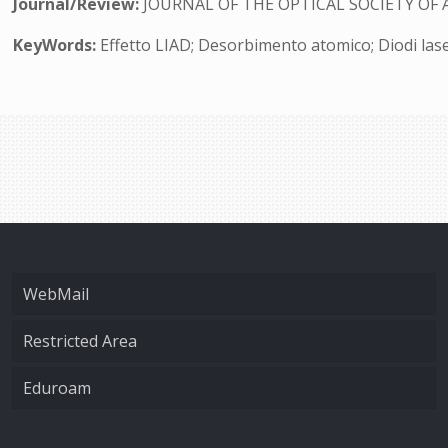
Journal/Review:
JOURNAL OF THE OPTICAL SOCIETY OF 
KeyWords:
Effetto LIAD; Desorbimento atomico; Diodi laser
WebMail
Restricted Area
Eduroam