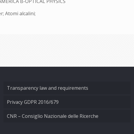
AMERICA B-OPTICAL PHYSICS
; Atomi alcalini;
Transparency law and requirements
Privacy GDPR 2016/679
CNR – Consiglio Nazionale delle Ricerche