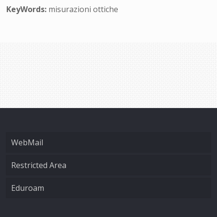
KeyWords:
misurazioni ottiche
WebMail
Restricted Area
Eduroam