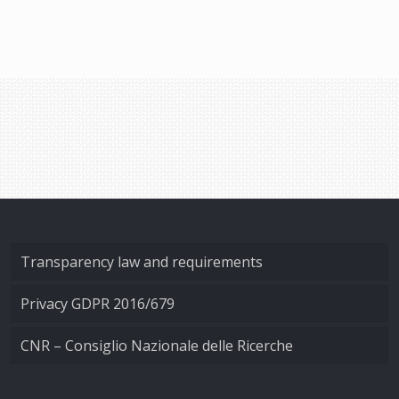
Transparency law and requirements
Privacy GDPR 2016/679
CNR – Consiglio Nazionale delle Ricerche