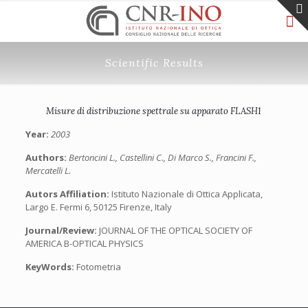
Scientific Results
Misure di distribuzione spettrale su apparato FLASH1
Year:
2003
Authors:
Bertoncini L., Castellini C., Di Marco S., Francini F.,
Mercatelli L.
Autors Affiliation:
Istituto Nazionale di Ottica Applicata,
Largo E. Fermi 6, 50125 Firenze, Italy
Journal/Review:
JOURNAL OF THE OPTICAL SOCIETY OF
AMERICA B-OPTICAL PHYSICS
KeyWords:
Fotometria