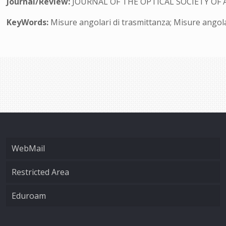
Journal/Review:
JOURNAL OF THE OPTICAL SOCIETY OF 
KeyWords:
Misure angolari di trasmittanza; Misure angolar
WebMail
Restricted Area
Eduroam