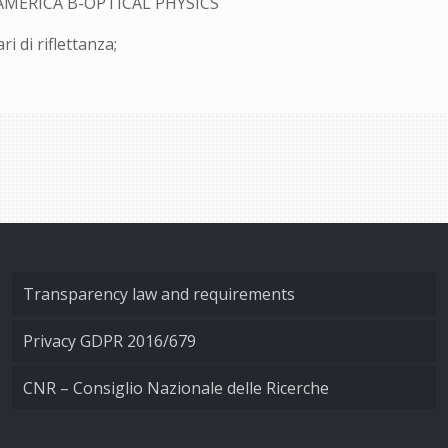
AMERICA B-OPTICAL PHYSICS
i di riflettanza;
Transparency law and requirements
Privacy GDPR 2016/679
CNR – Consiglio Nazionale delle Ricerche