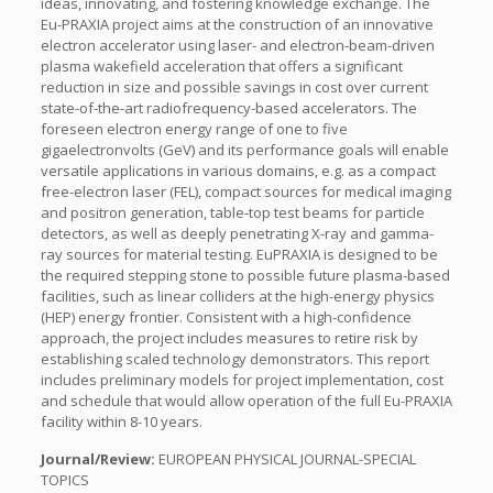
ideas, innovating, and fostering knowledge exchange. The
Eu-PRAXIA project aims at the construction of an innovative
electron accelerator using laser- and electron-beam-driven
plasma wakefield acceleration that offers a significant
reduction in size and possible savings in cost over current
state-of-the-art radiofrequency-based accelerators. The
foreseen electron energy range of one to five
gigaelectronvolts (GeV) and its performance goals will enable
versatile applications in various domains, e.g. as a compact
free-electron laser (FEL), compact sources for medical imaging
and positron generation, table-top test beams for particle
detectors, as well as deeply penetrating X-ray and gamma-
ray sources for material testing. EuPRAXIA is designed to be
the required stepping stone to possible future plasma-based
facilities, such as linear colliders at the high-energy physics
(HEP) energy frontier. Consistent with a high-confidence
approach, the project includes measures to retire risk by
establishing scaled technology demonstrators. This report
includes preliminary models for project implementation, cost
and schedule that would allow operation of the full Eu-PRAXIA
facility within 8-10 years.
Journal/Review:
EUROPEAN PHYSICAL JOURNAL-SPECIAL
TOPICS