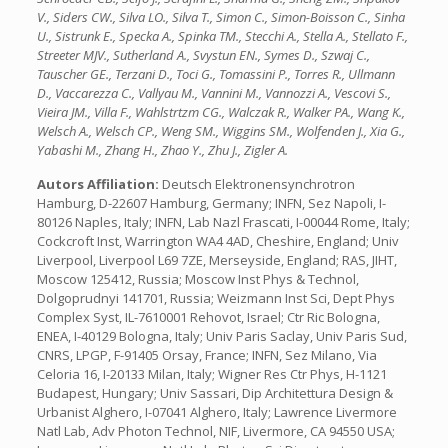
V., Siders CW., Silva LO., Silva T., Simon C., Simon-Boisson C., Sinha
U., Sistrunk E., Specka A., Spinka TM., Stecchi A., Stella A., Stellato F.,
Streeter MJV., Sutherland A., Svystun EN., Symes D., Szwaj C.,
Tauscher GE., Terzani D., Toci G., Tomassini P., Torres R., Ullmann
D., Vaccarezza C., Vallyau M., Vannini M., Vannozzi A., Vescovi S.,
Vieira JM., Villa F., Wahlstrtzm CG., Walczak R., Walker PA., Wang K.,
Welsch A., Welsch CP., Weng SM., Wiggins SM., Wolfenden J., Xia G.,
Yabashi M., Zhang H., Zhao Y., Zhu J., Zigler A.
Autors Affiliation:
Deutsch Elektronensynchrotron
Hamburg, D-22607 Hamburg, Germany; INFN, Sez Napoli, I-
80126 Naples, Italy; INFN, Lab Nazl Frascati, I-00044 Rome, Italy;
Cockcroft Inst, Warrington WA4 4AD, Cheshire, England; Univ
Liverpool, Liverpool L69 7ZE, Merseyside, England; RAS, JIHT,
Moscow 125412, Russia; Moscow Inst Phys & Technol,
Dolgoprudnyi 141701, Russia; Weizmann Inst Sci, Dept Phys
Complex Syst, IL-7610001 Rehovot, Israel; Ctr Ric Bologna,
ENEA, I-40129 Bologna, Italy; Univ Paris Saclay, Univ Paris Sud,
CNRS, LPGP, F-91405 Orsay, France; INFN, Sez Milano, Via
Celoria 16, I-20133 Milan, Italy; Wigner Res Ctr Phys, H-1121
Budapest, Hungary; Univ Sassari, Dip Architettura Design &
Urbanist Alghero, I-07041 Alghero, Italy; Lawrence Livermore
Natl Lab, Adv Photon Technol, NIF, Livermore, CA 94550 USA;