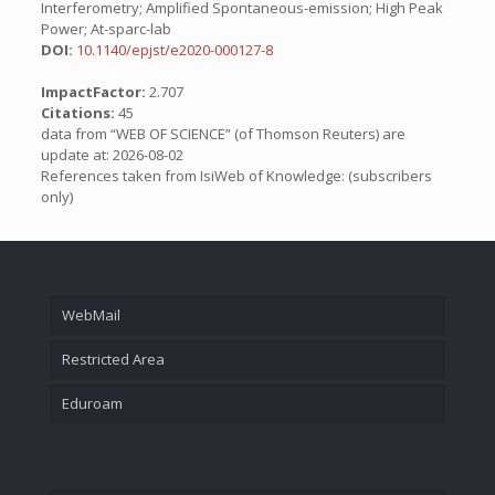
Interferometry; Amplified Spontaneous-emission; High Peak
Power; At-sparc-lab
DOI:
10.1140/epjst/e2020-000127-8
ImpactFactor:
2.707
Citations:
45
data from “WEB OF SCIENCE” (of Thomson Reuters) are
update at: 2026-08-02
References taken from IsiWeb of Knowledge: (subscribers
only)
WebMail
Restricted Area
Eduroam