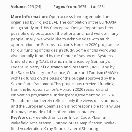
Volume:
229 (24)
Pages from:
3675
to:
4284
More Information:
Open acce ss funding enabled and
organized by Projekt DEAL. The completion of the EuPRAXIA
design study and this Conceptual Design Report has been
possible only because of the efforts and hard work of many
people.Finally, we would like to acknowledge with much
appreciation the European Union’s Horizon 2020 programme
for our funding of this design study. Some of this work was
also partially funded by the Center of Advanced Systems
Understanding (CASUS) which is financed by Germany’s
Federal Ministry of Education and Research (BMBF) and by
the Saxon Ministry for Science, Culture and Tourism (SMWK)
with tax funds on the basis of the budget approved by the
Saxon State Parliament.This project has received funding
from the European Union’s Horizon 2020 research and
innovation programme under grant agreement No. 653782.
The information herein reflects only the views of its authors
and the European Commission is not responsible for any use
that may be made of the information contained.
KeyWords:
Free-electron Laser; In-cell Code; Plasma-
wakefield Acceleration; Chirped-pulse Amplification; Wake-
field Acceleration; X-ray Source; Lateral Shearing