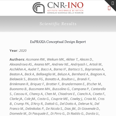
Scientific Results
EuPRAXIA Conceptual Design Report
Year:
2020
Authors:
Assmann RW., Weikum MK., Akhter T., Alesini D.,
Alexandrova AS., Anania MP., Andreev NE., Andriyash I., Artioli M.,
Aschikhin A., Audet T., Bacci A., Barna IF., Bartocci S., Bayramian A.,
Beaton A., Beck A., Bellaveglia M., Beluze A., Bernhard A., Biagioni A.,
Bielawski S., Bisesto FG., Bonatto A., Boulton L., Brandi F.,
Brinkmann R., Briquez F., Brottier F., Brundermann E., B’scher M.,
Buonomo B., Bussmann MH., Bussolino G., Campana P., Cantarella
S., Cassou K., Chancy A., Chen M., Chiadroni E., Cianchi A., Cioeta F.,
Clarke JA., Cole JM., Costa G., Couprie ME., Cowley J., Croia M., Cros
B., Crump PA., D’Arcy R., Dattoli G., Del Dotto A., Delerue N., Del
Franco M., Delinikolas P., De Nicola S., Dias JM., Di Giovenale D.,
Diomede M., Di Pasquale E., Di Pirro G., Di Raddo G., Dorda U.,