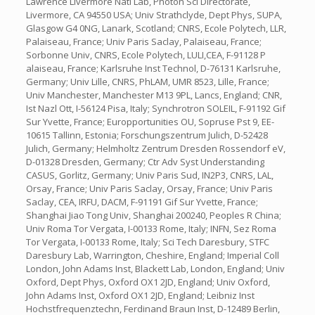
Lawrence Livermore Natl Lab, Photon Sci Directorate,
Livermore, CA 94550 USA; Univ Strathclyde, Dept Phys, SUPA,
Glasgow G4 0NG, Lanark, Scotland; CNRS, Ecole Polytech, LLR,
Palaiseau, France; Univ Paris Saclay, Palaiseau, France;
Sorbonne Univ, CNRS, Ecole Polytech, LULI,CEA, F-91128 P
alaiseau, France; Karlsruhe Inst Technol, D-76131 Karlsruhe,
Germany; Univ Lille, CNRS, PhLAM, UMR 8523, Lille, France;
Univ Manchester, Manchester M13 9PL, Lancs, England; CNR,
Ist Nazl Ott, I-56124 Pisa, Italy; Synchrotron SOLEIL, F-91192 Gif
Sur Yvette, France; Europportunities OU, Sopruse Pst 9, EE-
10615 Tallinn, Estonia; Forschungszentrum Julich, D-52428
Julich, Germany; Helmholtz Zentrum Dresden Rossendorf eV,
D-01328 Dresden, Germany; Ctr Adv Syst Understanding
CASUS, Gorlitz, Germany; Univ Paris Sud, IN2P3, CNRS, LAL,
Orsay, France; Univ Paris Saclay, Orsay, France; Univ Paris
Saclay, CEA, IRFU, DACM, F-91191 Gif Sur Yvette, France;
Shanghai Jiao Tong Univ, Shanghai 200240, Peoples R China;
Univ Roma Tor Vergata, I-00133 Rome, Italy; INFN, Sez Roma
Tor Vergata, I-00133 Rome, Italy; Sci Tech Daresbury, STFC
Daresbury Lab, Warrington, Cheshire, England; Imperial Coll
London, John Adams Inst, Blackett Lab, London, England; Univ
Oxford, Dept Phys, Oxford OX1 2JD, England; Univ Oxford,
John Adams Inst, Oxford OX1 2JD, England; Leibniz Inst
Hochstfrequenztechn, Ferdinand Braun Inst, D-12489 Berlin,