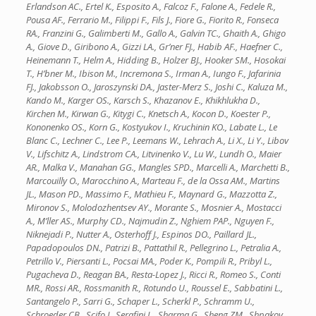
Erlandson AC., Ertel K., Esposito A., Falcoz F., Falone A., Fedele R.,
Pousa AF., Ferrario M., Filippi F., Fils J., Fiore G., Fiorito R., Fonseca
RA., Franzini G., Galimberti M., Gallo A., Galvin TC., Ghaith A., Ghigo
A., Giove D., Giribono A., Gizzi LA., Gr’ner FJ., Habib AF., Haefner C.,
Heinemann T., Helm A., Hidding B., Holzer BJ., Hooker SM., Hosokai
T., H’bner M., Ibison M., Incremona S., Irman A., Iungo F., Jafarinia
FJ., Jakobsson O., Jaroszynski DA., Jaster-Merz S., Joshi C., Kaluza M.,
Kando M., Karger OS., Karsch S., Khazanov E., Khikhlukha D.,
Kirchen M., Kirwan G., Kitygi C., Knetsch A., Kocon D., Koester P.,
Kononenko OS., Korn G., Kostyukov I., Kruchinin KO., Labate L., Le
Blanc C., Lechner C., Lee P., Leemans W., Lehrach A., Li X., Li Y., Libov
V., Lifschitz A., Lindstrom CA., Litvinenko V., Lu W., Lundh O., Maier
AR., Malka V., Manahan GG., Mangles SPD., Marcelli A., Marchetti B.,
Marcouilly O., Marocchino A., Marteau F., de la Ossa AM., Martins
JL., Mason PD., Massimo F., Mathieu F., Maynard G., Mazzotta Z.,
Mironov S., Molodozhentsev AY., Morante S., Mosnier A., Mostacci
A., M’ller AS., Murphy CD., Najmudin Z., Nghiem PAP., Nguyen F.,
Niknejadi P., Nutter A., Osterhoff J., Espinos DO., Paillard JL.,
Papadopoulos DN., Patrizi B., Pattathil R., Pellegrino L., Petralia A.,
Petrillo V., Piersanti L., Pocsai MA., Poder K., Pompili R., Pribyl L.,
Pugacheva D., Reagan BA., Resta-Lopez J., Ricci R., Romeo S., Conti
MR., Rossi AR., Rossmanith R., Rotundo U., Roussel E., Sabbatini L.,
Santangelo P., Sarri G., Schaper L., Scherkl P., Schramm U.,
Schroeder CB., Scifo J., Serafini L., Sharma G., Sheng ZM., Shpakov