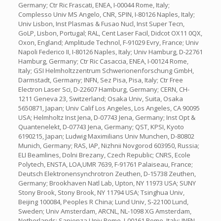
Germany; Ctr Ric Frascati, ENEA, I-00044 Rome, Italy;
Complesso Univ MS Angelo, CNR, SPIN, I-80126 Naples, Italy;
Univ Lisbon, Inst Plasmas & Fusao Nucl, Inst Super Tecn,
GoLP, Lisbon, Portugal; RAL, Cent Laser Facil, Didcot OX11 0QX,
Oxon, England; Amplitude Technol, F-91029 Evry, France; Univ
Napoli Federico II, I-80126 Naples, Italy; Univ Hamburg, D-22761
Hamburg, Germany; Ctr Ric Casaccia, ENEA, I-00124 Rome,
Italy; GSI Helmholtzzentrum Schwerionenforschung GmbH,
Darmstadt, Germany; INFN, Sez Pisa, Pisa, Italy; Ctr Free
Electron Laser Sci, D-22607 Hamburg, Germany; CERN, CH-
1211 Geneva 23, Switzerland; Osaka Univ, Suita, Osaka
5650871, Japan; Univ Calif Los Angeles, Los Angeles, CA 90095
USA; Helmholtz Inst Jena, D-07743 Jena, Germany; Inst Opt &
Quantenelekt, D-07743 Jena, Germany; QST, KPSI, Kyoto
6190215, Japan; Ludwig Maximilians Univ Munchen, D-80802
Munich, Germany; RAS, IAP, Nizhnii Novgorod 603950, Russia;
ELI Beamlines, Dolni Brezany, Czech Republic; CNRS, Ecole
Polytech, ENSTA, LOA,UMR 7639, F-91761 Palaiseau, France;
Deutsch Elektronensynchrotron Zeuthen, D-15738 Zeuthen,
Germany; Brookhaven Natl Lab, Upton, NY 11973 USA; SUNY
Stony Brook, Stony Brook, NY 11794 USA; Tsinghua Univ,
Beijing 100084, Peoples R China; Lund Univ, S-22100 Lund,
Sweden; Univ Amsterdam, ARCNL, NL-1098 XG Amsterdam,
Netherlands; Sapienza Univ Rome, I-00161 Rome, Italy; INFN,