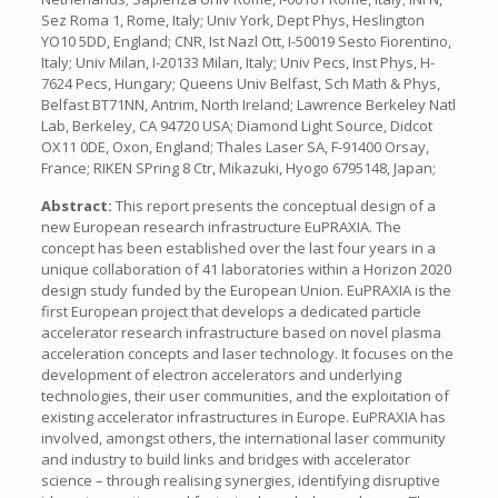
Sez Roma 1, Rome, Italy; Univ York, Dept Phys, Heslington
YO10 5DD, England; CNR, Ist Nazl Ott, I-50019 Sesto Fiorentino,
Italy; Univ Milan, I-20133 Milan, Italy; Univ Pecs, Inst Phys, H-
7624 Pecs, Hungary; Queens Univ Belfast, Sch Math & Phys,
Belfast BT71NN, Antrim, North Ireland; Lawrence Berkeley Natl
Lab, Berkeley, CA 94720 USA; Diamond Light Source, Didcot
OX11 0DE, Oxon, England; Thales Laser SA, F-91400 Orsay,
France; RIKEN SPring 8 Ctr, Mikazuki, Hyogo 6795148, Japan;
Abstract:
This report presents the conceptual design of a
new European research infrastructure EuPRAXIA. The
concept has been established over the last four years in a
unique collaboration of 41 laboratories within a Horizon 2020
design study funded by the European Union. EuPRAXIA is the
first European project that develops a dedicated particle
accelerator research infrastructure based on novel plasma
acceleration concepts and laser technology. It focuses on the
development of electron accelerators and underlying
technologies, their user communities, and the exploitation of
existing accelerator infrastructures in Europe. EuPRAXIA has
involved, amongst others, the international laser community
and industry to build links and bridges with accelerator
science – through realising synergies, identifying disruptive