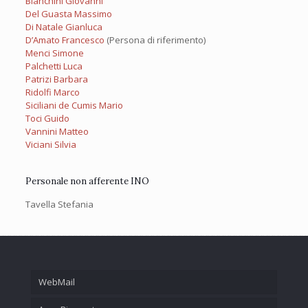
Bianchini Giovanni
Del Guasta Massimo
Di Natale Gianluca
D’Amato Francesco
(Persona di riferimento)
Menci Simone
Palchetti Luca
Patrizi Barbara
Ridolfi Marco
Siciliani de Cumis Mario
Toci Guido
Vannini Matteo
Viciani Silvia
Personale non afferente INO
Tavella Stefania
WebMail