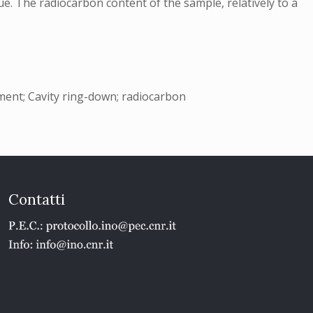
. The radiocarbon content of the sample, relatively to a
ment; Cavity ring-down; radiocarbon
Contatti