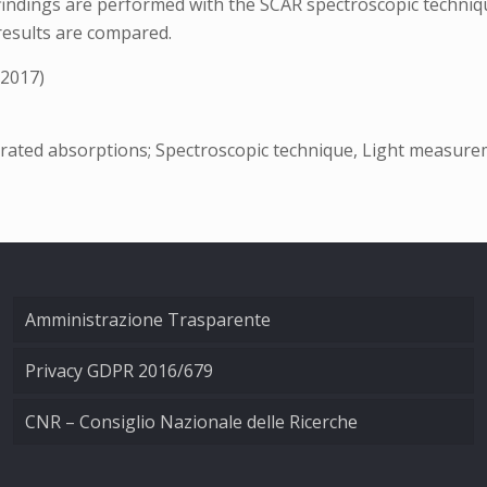
dings are performed with the SCAR spectroscopic technique
results are compared.
 2017)
urated absorptions; Spectroscopic technique, Light measure
Amministrazione Trasparente
Privacy GDPR 2016/679
CNR – Consiglio Nazionale delle Ricerche