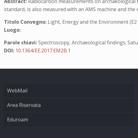
Abstract:
Radiocarbon measurements on archaeological fin
standard, is also measured with an AMS machine and the 
Titolo Convegno:
Light, Energy and the Environment (E2
Luogo:
Parole chiavi:
Spectroscopy, Archaeological findings; Sat
DOI:
10.1364/EE.2017.EM2B.1
WebMail
Area Riservata
Eduroam