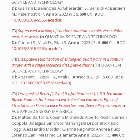
SCIENCE AND TECHNOLOGY
Di:
Gianani I.; Belenchia A.; Gherardini S.; Berardi V.; Barbieri
M.; Paternostro P.
Anno:
2023 (IF.:
5.600
Cit.:
9
DOI:
10.1088/2058-9565/acedca
)
73)
Supervised learning of random quantum circuits via scalable
neural networks
in
QUANTUM SCIENCE AND TECHNOLOGY
Di:
Cantori S., Vitali D., Pilati S.
Anno:
2023 (IF.:
5.600
Cit.:
9
DOI:
10.1088/2058-9565/acc4e2
)
74)
Dissipative stabilization of entangled qubit pairs in quantum
arrays with a single localized dissipative channel
in
QUANTUM
SCIENCE AND TECHNOLOGY
Di:
Angeletti J., Zippilli S., Vitali D.
Anno:
2023 (IF.:
5.600
Cit.:
6
DOI:
10.1088/2058-9565/acd4e3
)
75)
Orange/Red Benzo[1,2-b:4,5-b´]dithiophene 1,1,5,5-Tetraoxide-
Based Emitters for Luminescent Solar Concentrators: Effect of
Structures on Fluorescence Properties and Device Performances
in
ACS APPLIED ENERGY MATERIALS
Di:
Matteo Bartolini; Cosimo Micheletti; Alberto Picchi; Carmen
Coppola; Adalgisa Sinicropi; Mariangela Di Donato; Paolo
Foggi; Alessandro Mordini; Gianna Reginato; Andrea Pucci;
Lorenzo Zani; Massimo Calamante
Anno:
2023 (IF.:
5.400
Cit.: