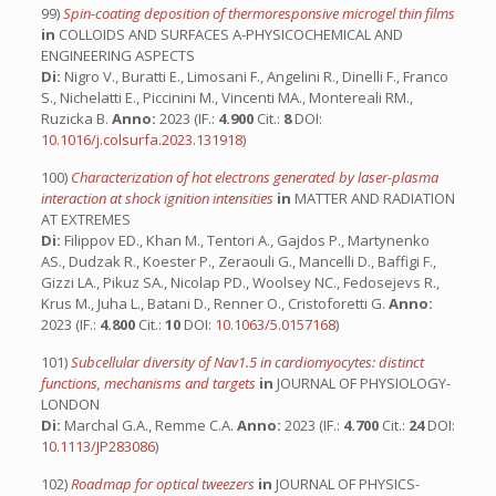
99)
Spin-coating deposition of thermoresponsive microgel thin films
in
COLLOIDS AND SURFACES A-PHYSICOCHEMICAL AND
ENGINEERING ASPECTS
Di:
Nigro V., Buratti E., Limosani F., Angelini R., Dinelli F., Franco
S., Nichelatti E., Piccinini M., Vincenti MA., Montereali RM.,
Ruzicka B.
Anno:
2023 (IF.:
4.900
Cit.:
8
DOI:
10.1016/j.colsurfa.2023.131918
)
100)
Characterization of hot electrons generated by laser-plasma
interaction at shock ignition intensities
in
MATTER AND RADIATION
AT EXTREMES
Di:
Filippov ED., Khan M., Tentori A., Gajdos P., Martynenko
AS., Dudzak R., Koester P., Zeraouli G., Mancelli D., Baffigi F.,
Gizzi LA., Pikuz SA., Nicolap PD., Woolsey NC., Fedosejevs R.,
Krus M., Juha L., Batani D., Renner O., Cristoforetti G.
Anno:
2023 (IF.:
4.800
Cit.:
10
DOI:
10.1063/5.0157168
)
101)
Subcellular diversity of Nav1.5 in cardiomyocytes: distinct
functions, mechanisms and targets
in
JOURNAL OF PHYSIOLOGY-
LONDON
Di:
Marchal G.A., Remme C.A.
Anno:
2023 (IF.:
4.700
Cit.:
24
DOI:
10.1113/JP283086
)
102)
Roadmap for optical tweezers
in
JOURNAL OF PHYSICS-