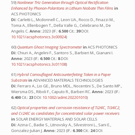
59)
Nonlinear THz Generation through Optical Rectification
Enhanced by Phonon-Polaritons in Lithium Niobate Thin Films
in
ACS PHOTONICS
Di:
Carletti L., Mcdonnell C., Leon UA., Rocco D., Finazzi M.,
Toma A., Ellenbogen T., Della Valle G., Celebrano M., De
Angelis C.
Anno:
2023 (IF.:
6.500
Cit.:
39
DOI:
10.1021/acsphotonics.3c00924
)
60)
Quantum Ghost Imaging Spectrometer
in
ACS PHOTONICS
Di:
Chiuri A., Angelini F., Santoro S., Barbieri M., Gianani I.
Anno:
2023 (IF.:
6.500
Cit.:
8
DOI:
10.1021/acsphotonics.3c01108
)
61)
Hybrid Camouflaged Anticounterfeiting Token in a Paper
Substrate
in
ADVANCED MATERIALS TECHNOLOGIES
Di:
Ferraro A., Lio GE., Bruno MDL., Nocentini S., De Santo MP.,
Wiersma DS., Riboli F., Caputo R., Barberi RC.
Anno:
2023 (IF.:
6.400
Cit.:
23
DOI:
10.1002/admt.202201010
)
62)
Optical properties and corrosion resistance of Ti2AlC, Ti3AlC2,
and Cr2AlC as candidates for concentrated solar power receivers
in
SOLAR ENERGY MATERIALS AND SOLAR CELLS
Di:
Azina C., Badie S., Litnovsky A., Silvestroni L., Sani E.,
Gonzalez-Julian J.
Anno:
2023 (IF.:
6.300
Cit.:
24
DOI: