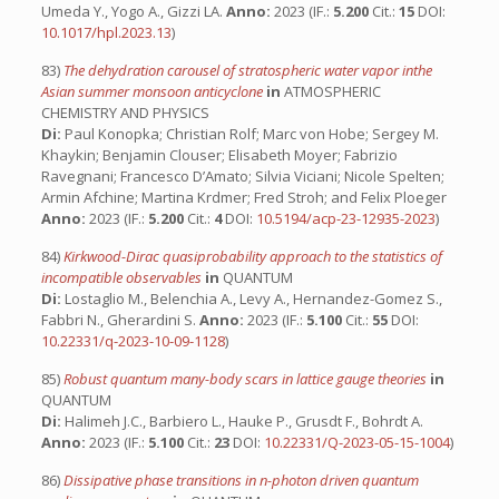
Umeda Y., Yogo A., Gizzi LA.
Anno:
2023 (IF.:
5.200
Cit.:
15
DOI:
10.1017/hpl.2023.13
)
83)
The dehydration carousel of stratospheric water vapor inthe
Asian summer monsoon anticyclone
in
ATMOSPHERIC
CHEMISTRY AND PHYSICS
Di:
Paul Konopka; Christian Rolf; Marc von Hobe; Sergey M.
Khaykin; Benjamin Clouser; Elisabeth Moyer; Fabrizio
Ravegnani; Francesco D’Amato; Silvia Viciani; Nicole Spelten;
Armin Afchine; Martina Krdmer; Fred Stroh; and Felix Ploeger
Anno:
2023 (IF.:
5.200
Cit.:
4
DOI:
10.5194/acp-23-12935-2023
)
84)
Kirkwood-Dirac quasiprobability approach to the statistics of
incompatible observables
in
QUANTUM
Di:
Lostaglio M., Belenchia A., Levy A., Hernandez-Gomez S.,
Fabbri N., Gherardini S.
Anno:
2023 (IF.:
5.100
Cit.:
55
DOI:
10.22331/q-2023-10-09-1128
)
85)
Robust quantum many-body scars in lattice gauge theories
in
QUANTUM
Di:
Halimeh J.C., Barbiero L., Hauke P., Grusdt F., Bohrdt A.
Anno:
2023 (IF.:
5.100
Cit.:
23
DOI:
10.22331/Q-2023-05-15-1004
)
86)
Dissipative phase transitions in n-photon driven quantum