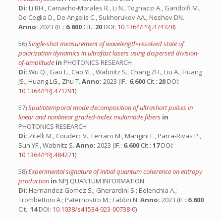
Di:
Li BH., Camacho-Morales R., Li N., Tognazzi A., Gandolfi M.,
De Ceglia D., De Angelis C., Sukhorukov AA., Neshev DN.
Anno:
2023 (IF.:
6.600
Cit.:
20
DOI:
10.1364/PRJ.474328
)
56)
Single-shot measurement of wavelength-resolved state of
polarization dynamics in ultrafast lasers using dispersed division-
of-amplitude
in
PHOTONICS RESEARCH
Di:
Wu Q., Gao L., Cao YL., Wabnitz S., Chang ZH., Liu A., Huang
JS., Huang LG., Zhu T.
Anno:
2023 (IF.:
6.600
Cit.:
20
DOI:
10.1364/PRJ.471291
)
57)
Spatiotemporal mode decomposition of ultrashort pulses in
linear and nonlinear graded-index multimode fibers
in
PHOTONICS RESEARCH
Di:
Zitelli M., Couderc V., Ferraro M., Mangini F., Parra-Rivas P.,
Sun YF., Wabnitz S.
Anno:
2023 (IF.:
6.600
Cit.:
17
DOI:
10.1364/PRJ.484271
)
58)
Experimental signature of initial quantum coherence on entropy
production
in
NPJ QUANTUM INFORMATION
Di:
Hernandez Gomez S.; Gherardini S.; Belenchia A.;
Trombettoni A.; Paternostro M.; Fabbri N.
Anno:
2023 (IF.:
6.600
Cit.:
14
DOI:
10.1038/s41534-023-00738-0
)