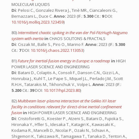
MOLECULAR LIQUIDS
Di:
Pelosi C., Gonzalez Rivera J., Tinè MR., Ciancaleoni G.,
Bernazzani L., Duce C.
Anno:
2023 (IF.:
5.300
Cit.:
9
DOI:
10.1016/j.molliq.2023.123459
)
80)
Intermittent chaotic spiking in the van der Pol-FitzHugh-Nagumo
system with inertia
in
CHAOS SOLITONS & FRACTALS
Di:
Ciszak M., Balle S., Piro O., Marino F.
Anno:
2023 (IF.:
5.300
Cit.:
7
DOI:
10.1016/j.chaos.2022.113053
)
81)
Future for inertial-fusion energy in Europe: a roadmap
in
HIGH
POWER LASER SCIENCE AND ENGINEERING
Di:
Batani D., Colaptis A., Consoli F., Danson C.N., Gizzi L.A.,
Honrubia J., Kuhl T., Le Pape S., Miquel J.L., Perlado J.M., Scott
R.H.H., Tatarakis M., Tikhonchuk V., Volpe L.
Anno:
2023 (IF.:
5.200
Cit.:
39
DOI:
10.1017/hpl.2023.80
)
82)
Multibeam laser-plasma interaction at the Gekko XII laser
facility in conditions relevant for direct-drive inertial confinement
fusion
in
HIGH POWER LASER SCIENCE AND ENGINEERING
Di:
Cristoforetti G., Koester P., Atzeni S., Batani D., Fujioka S.,
Hironaka Y., H’ller S., Idesaka T., Katagiri K., Kawasaki K.,
Kodama R., Mancelli D., Nicolai P., Ozaki N., Schiavi A.,
Shigemori K., Takizawa R., Tamagawa T., Tanaka D., Tentori A.,