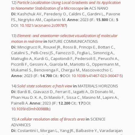
12)
Particle Localization Using Local Gradients and Its Application
to Nanometer Stabilization of a Microscope
in
ACS NANO
Di:
Kashchuk AV., Perederiy O., Caldini C., Gardini L., Pavone
FS., Negriyko AM., Capitanio M.
Anno:
2023 (IF.:
15.800
Cit.:
5
DOI:
10.1021/acsnano.2c09787
)
13)
Element- and enantiomer-selective visualization of molecular
motion in real-time
in
NATURE COMMUNICATIONS
Di:
Mincigrucci R., Rouxel JR., Rossi B., Principi E., Bottari C.,
Catalini S., Pelli-Cresi JS., Fainozzi D., Foglia L., Simoncig A.,
Matruglio A., Kurdi G., Capotondi F., Pedersoli E., Perucchi A.,
Piccirilli F., Gessini A., Giarola M., Mariotto G., Oppermann M.,
Mukamel S., Bencivenga F., Chergui M., Masciovecchio C.
Anno:
2023 (IF.:
14.700
Cit.:
9
DOI:
10.1038/s41467-023-36047-5
)
14)
Solid state solvation: a fresh view
in
MATERIALS HORIZONS
Di:
Bardi B., Giavazzi D., Ferrari E., Iagatti A., Di Donato M.,
Phan Huu D. K. A., Di Maiolo F., Sissa C., Masino M., Lapini A.,
Painelli A.
Anno:
2023 (IF.:
12.200
Cit.:
17
DOI:
10.1039/d3mh00988b
)
15)
A cellular resolution atlas of Broca’s area
in
SCIENCE
ADVANCES
Di:
Costantini I., Morgan L., Yang JR., Balbastre Y., Varadarajan