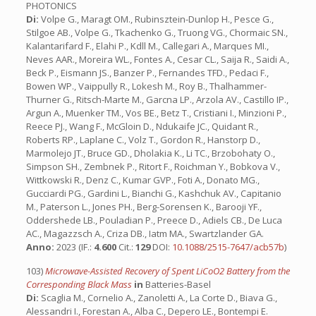
PHOTONICS
Di:
Volpe G., Maragt OM., Rubinsztein-Dunlop H., Pesce G.,
Stilgoe AB., Volpe G., Tkachenko G., Truong VG., Chormaic SN.,
Kalantarifard F., Elahi P., Kdll M., Callegari A., Marques MI.,
Neves AAR., Moreira WL., Fontes A., Cesar CL., Saija R., Saidi A.,
Beck P., Eismann JS., Banzer P., Fernandes TFD., Pedaci F.,
Bowen WP., Vaippully R., Lokesh M., Roy B., Thalhammer-
Thurner G., Ritsch-Marte M., Garcna LP., Arzola AV., Castillo IP.,
Argun A., Muenker TM., Vos BE., Betz T., Cristiani I., Minzioni P.,
Reece PJ., Wang F., McGloin D., Ndukaife JC., Quidant R.,
Roberts RP., Laplane C., Volz T., Gordon R., Hanstorp D.,
Marmolejo JT., Bruce GD., Dholakia K., Li TC., Brzobohaty O.,
Simpson SH., Zembnek P., Ritort F., Roichman Y., Bobkova V.,
Wittkowski R., Denz C., Kumar GVP., Foti A., Donato MG.,
Gucciardi PG., Gardini L., Bianchi G., Kashchuk AV., Capitanio
M., Paterson L., Jones PH., Berg-Sorensen K., Barooji YF.,
Oddershede LB., Pouladian P., Preece D., Adiels CB., De Luca
AC., Magazzsch A., Criza DB., Iatm MA., Swartzlander GA.
Anno:
2023 (IF.:
4.600
Cit.:
129
DOI:
10.1088/2515-7647/acb57b
)
103)
Microwave-Assisted Recovery of Spent LiCoO2 Battery from the
Corresponding Black Mass
in
Batteries-Basel
Di:
Scaglia M., Cornelio A., Zanoletti A., La Corte D., Biava G.,
Alessandri I., Forestan A., Alba C., Depero LE., Bontempi E.