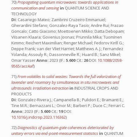
70)
Propagating quantum microwaves: towards applications in
communication and sensing
in
QUANTUM SCIENCE AND
TECHNOLOGY
Di:
Casariego Mateo; Zambrini Cruzeiro Emmanuel;
Gherardini Stefano; Gonzalez-Raya Tasio; Andre Rui; Frazao
Goncalo; Catto Giacomo; Moettoenen Mikko; Datta Debopam;
Viisanen Klaara; Govenius Joonas; Prunnila Mika; Tuominen
Kimmo; Reichert Maximilian; Renger Michael; Fedorov Kirill G.;
Deppe Frank; van der Vliet Harriet; Matthews A. J.; Fernandez
Yolanda; Assouly R.; Dassonneville R.; Huard B.; Sanz Mikel;
Omar Yasser
Anno:
2023 (IF.:
5.600
Cit.:
26
DOI:
10.1088/2058-
9565/acc4af
)
71)
From volatiles to solid wastes: Towards the full valorization of
lavender and rosemary by simultaneous in situ microwaves and
ultrasounds irradiation extraction
in
INDUSTRIAL CROPS AND
PRODUCTS
Di:
Gonzalez-Rivera J.; Campanella B.; Pulidori E.; Bramanti E.;
Tine M.R.; Bernazzani L.; Onor M.; Barberi P.; Duce C.; Ferrari C.
Anno:
2023 (IF.:
5.600
Cit.:
19
DOI:
10.1016/j.indcrop.2023.116362
)
72)
Diagnostics of quantum-gate coherences deteriorated by
unitary errors via end-point-measurement statistics
in
QUANTUM