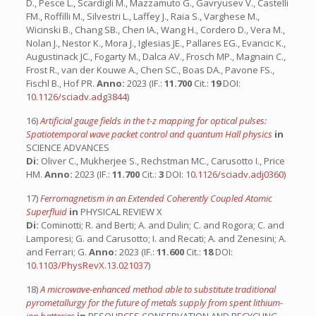
D., Pesce L., Scardigli M., Mazzamuto G., Gavryusev V., Castelli
FM., Roffilli M., Silvestri L., Laffey J., Raia S., Varghese M.,
Wicinski B., Chang SB., Chen IA., Wang H., Cordero D., Vera M.,
Nolan J., Nestor K., Mora J., Iglesias JE., Pallares EG., Evancic K.,
Augustinack JC., Fogarty M., Dalca AV., Frosch MP., Magnain C.,
Frost R., van der Kouwe A., Chen SC., Boas DA., Pavone FS.,
Fischl B., Hof PR.
Anno:
2023 (IF.:
11.700
Cit.:
19
DOI:
10.1126/sciadv.adg3844
)
16)
Artificial gauge fields in the t-z mapping for optical pulses:
Spatiotemporal wave packet control and quantum Hall physics
in
SCIENCE ADVANCES
Di:
Oliver C., Mukherjee S., Rechstman MC., Carusotto I., Price
HM.
Anno:
2023 (IF.:
11.700
Cit.:
3
DOI:
10.1126/sciadv.adj0360
)
17)
Ferromagnetism in an Extended Coherently Coupled Atomic
Superfluid
in
PHYSICAL REVIEW X
Di:
Cominotti; R. and Berti; A. and Dulin; C. and Rogora; C. and
Lamporesi; G. and Carusotto; I. and Recati; A. and Zenesini; A.
and Ferrari; G.
Anno:
2023 (IF.:
11.600
Cit.:
18
DOI:
10.1103/PhysRevX.13.021037
)
18)
A microwave-enhanced method able to substitute traditional
pyrometallurgy for the future of metals supply from spent lithium-