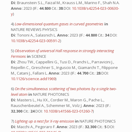
Di:
Braunstein S.L., Faizal M., Krauss L.M., Marino F., Shah N.A.
Anno:
2023 (IF.:
44.800
Cit.:
38
DOI:
10.1038/s42254-023-00630-
y
)
4)
Low-dimensional quantum gases in curved geometries
in
NATURE REVIEWS PHYSICS
Di:
Tononi A., Salasnich L.
Anno:
2023 (IF.:
44.800
Cit.:
34
DOI:
10.1038/s42254-023-00591-2
)
5)
Observation of universal Hall response in strongly interacting
Fermions
in
SCIENCE
Di:
Zhou TW., Cappellini G., Tusi D., Franchi L., Parravicini J.,
Repellin C., Greschner S., Inguscio M., Giamarchi T., Filippone
M., Catani J., Fallani L.
Anno:
2023 (IF.:
44.700
Cit.:
28
DOI:
10.1126/science.add1969
)
6)
On the simultaneous scattering of two photons by a single two-
level atom
in
NATURE PHOTONICS
Di:
Masters L., Hu XX., Cordier M., Maron G., Pache L.,
Rauschenbeutel A., Schemmer M., Volz J.
Anno:
2023 (IF.:
32.300
Cit.:
24
DOI:
10.1038/s41566-023-01260-7
)
7)
Lighting up a nest for X-ray emission
in
NATURE PHOTONICS
Di:
Macchi A., Pegoraro F.
Anno:
2023 (IF.:
32.300
Cit.:
5
DOI: