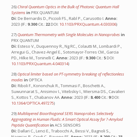
26)
Chiral Quantum Optics in the Bulk of Photonic Quantum Hall
Systems
in
PRX QUANTUM
Di:
De Bernardis D., Piccioli FS., Rabl P., Carusotto I.
Anno:
2023 (IF.:
9.300
Cit.:
22
DOI:
10.1103/PRXQuantum.4.030306
)
27)
Quantum Thermometry with Single Molecules in Nanoprobes
in
PRX QUANTUM
Di:
Esteso V., Duquennoy R., Ng RC., Colautti M., Lombardi P.,
Arregui G., Chavez-Angel E., Sotomayor-Torres CM., Garcia
PD., Hilke M., Toninelli C.
Anno:
2023 (IF.:
9.300
Cit.:
5
DOI:
10.1103/PRXQuantum.4.040314
)
28)
Optical limiter based on PT-symmetry breaking of reflectionless
modes
in
OPTICA
Di:
Riboli F., Kononchuk R., Tommasi F., Boschetti A.,
Suwunnarat S., Anisimov I., Vitebskiy I., Wiersma DS., Cavalieri
S., Kottos T., Chabanov AA.
Anno:
2023 (IF.:
8.400
Cit.:
9
DOI:
10.1364/OPTICA.497275
)
29)
Multilayered Bioorthogonal SERS Nanoprobes Selectively
Aggregating in Human Fluids: A Smart Optical Assay for ?-Amyloid
Peptide Quantification
in
ACS SENSORS
Di:
Dallari C., Lenci E., Trabocchi A., Bessi V., Bagnoli S.,
Nacmias B., Credi C., Pavone FS.
Anno:
2023 (IF.:
8.200
Cit.:
23