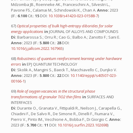
Mdzomba JB., Roenneke AK., Franceschini A., Silvestri L.,
Pavone FS., Calamai M., Schindowski K., Chan A.
Anno:
2023
(IF.:
6.100
Cit.:
15
DOI:
10.1038/s41420-023-01588-7
)
67)
Optical properties of bulk high-entropy diborides for solar
energy applications
in
JOURNAL OF ALLOYS AND COMPOUNDS
Di:
Barbarossa S.; Orru R.; Cao G.; Balbo A.; Zanotto F.; Sani E.
Anno:
2023 (IF.:
5.800
Cit.:
28
DOI:
10.1016/j.jallcom.2022.167965
)
68)
Robustness of quantum reinforcement learning under hardware
errors
in
EPJ QUANTUM TECHNOLOGY
Di:
Skolik A., Mangini S., Baeck T., Macchiavello C., Dunjko V.
Anno:
2023 (IF.:
5.800
Cit.:
22
DOI:
10.1140/epjqt/s40507-023-
00166-1
)
69)
Role of oxygen vacancies in the structural phase
transformations of granular TiO2 thin films
in
SURFACES AND
INTERFACES
Di:
Durante O., Granata V., Fittipaldi R., Neilson J., Carapella G.,
Chiadini F., De Salvo R., De Simone R., Dinelli F., Fiumara V.,
Pierro V., Pinto IM., Vecchione A., Bobba F., Di Giorgio C.
Anno:
2023 (IF.:
5.700
Cit.:
11
DOI:
10.1016/j.surfin.2023.102698
)