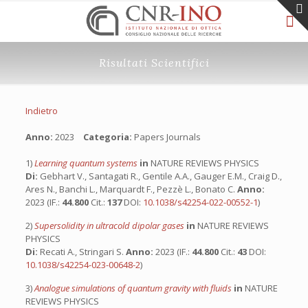
Risultati Scientifici
Indietro
Anno:
2023
Categoria:
Papers Journals
1)
Learning quantum systems
in
NATURE REVIEWS PHYSICS
Di:
Gebhart V., Santagati R., Gentile A.A., Gauger E.M., Craig D.,
Ares N., Banchi L., Marquardt F., Pezzè L., Bonato C.
Anno:
2023 (IF.:
44.800
Cit.:
137
DOI:
10.1038/s42254-022-00552-1
)
2)
Supersolidity in ultracold dipolar gases
in
NATURE REVIEWS
PHYSICS
Di:
Recati A., Stringari S.
Anno:
2023 (IF.:
44.800
Cit.:
43
DOI:
10.1038/s42254-023-00648-2
)
3)
Analogue simulations of quantum gravity with fluids
in
NATURE
REVIEWS PHYSICS