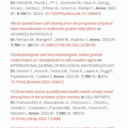
Di:
Hetzel M., Pezzè L., P’r C., Quensen M., H’per A., Geng J.,
Kruse J., Santos L., Ertmer W., Smerzi A., Klempt C.
Anno:
2023
(IF.:
8.100
Cit.:
2
DOI:
10.1103/PhysRevLett.131.260601
)
49)
On spatial beam self-cleaning from the perspective of optical
wave thermalization in multimode graded-index fibers
in
ADVANCES IN PHYSICS-X
Di:
Ferraro M., Mangini F., Zitelli M., Wabnitz S.
Anno:
2023 (IF.:
7.700
Cit.:
26
DOI:
10.1080/23746149.2023.2228018
)
50)
Amyloidogenic and non-amyloidogenic molten globule
conformation of ?-lactoglobulin in self-crowded regime
in
INTERNATIONAL JOURNAL OF BIOLOGICAL MACROMOLECULES
Di:
Venturi S., Rossi B., Tortora M., Torre R., Lapini A., Foggi P.,
Paolantoni M., Catalini S.
Anno:
2023 (IF.:
7.700
Cit.:
8
DOI:
10.1016/j.ijbiomac.2023.124621
)
51)
Brain-wide neuron quantification toolkit reveals strong sexual
dimorphism in the evolution of fear memory
in
CELL REPORTS
Di:
Franceschini A., Mazzamuto G., Checcucci C., Chicchi L.,
Fanelli D., Costantini I., Passani MB., Silva BA., Pavone FS.,
Silvestri L.
Anno:
2023 (IF.:
7.500
Cit.:
13
DOI:
10.1016/j.celrep.2023.112908
)