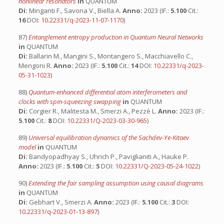
nonlinear resonators
in
QUANTUM
Di:
Minganti F., Savona V., Biella A.
Anno:
2023 (IF.:
5.100
Cit.:
16
DOI:
10.22331/q-2023-11-07-1170
)
87)
Entanglement entropy production in Quantum Neural Networks
in
QUANTUM
Di:
Ballarin M., Mangini S., Montangero S., Macchiavello C.,
Mengoni R.
Anno:
2023 (IF.:
5.100
Cit.:
14
DOI:
10.22331/q-2023-
05-31-1023
)
88)
Quantum-enhanced differential atom interferometers and
clocks with spin-squeezing swapping
in
QUANTUM
Di:
Corgier R., Malitesta M., Smerzi A., Pezzè L.
Anno:
2023 (IF.:
5.100
Cit.:
8
DOI:
10.22331/Q-2023-03-30-965
)
89)
Universal equilibration dynamics of the Sachdev-Ye-Kitaev
model
in
QUANTUM
Di:
Bandyopadhyay S., Uhrich P., Paviglianiti A., Hauke P.
Anno:
2023 (IF.:
5.100
Cit.:
5
DOI:
10.22331/Q-2023-05-24-1022
)
90)
Extending the fair sampling assumption using causal diagrams
in
QUANTUM
Di:
Gebhart V., Smerzi A.
Anno:
2023 (IF.:
5.100
Cit.:
3
DOI:
10.22331/q-2023-01-13-897
)