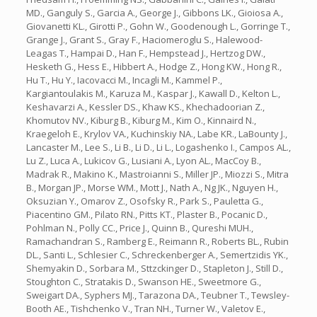
MD., Ganguly S., Garcia A., George J., Gibbons LK., Gioiosa A.,
Giovanetti KL., Girotti P., Gohn W., Goodenough L., Gorringe T.,
Grange J., Grant S., Gray F., Haciomeroglu S., Halewood-
Leagas T., Hampai D., Han F., Hempstead J., Hertzog DW.,
Hesketh G., Hess E., Hibbert A., Hodge Z., Hong KW., Hong R.,
Hu T., Hu Y., Iacovacci M., Incagli M., Kammel P.,
Kargiantoulakis M., Karuza M., Kaspar J., Kawall D., Kelton L.,
Keshavarzi A., Kessler DS., Khaw KS., Khechadoorian Z.,
Khomutov NV., Kiburg B., Kiburg M., Kim O., Kinnaird N.,
Kraegeloh E., Krylov VA., Kuchinskiy NA., Labe KR., LaBounty J.,
Lancaster M., Lee S., Li B., Li D., Li L., Logashenko I., Campos AL.,
Lu Z., Luca A., Lukicov G., Lusiani A., Lyon AL., MacCoy B.,
Madrak R., Makino K., Mastroianni S., Miller JP., Miozzi S., Mitra
B., Morgan JP., Morse WM., Mott J., Nath A., Ng JK., Nguyen H.,
Oksuzian Y., Omarov Z., Osofsky R., Park S., Pauletta G.,
Piacentino GM., Pilato RN., Pitts KT., Plaster B., Pocanic D.,
Pohlman N., Polly CC., Price J., Quinn B., Qureshi MUH.,
Ramachandran S., Ramberg E., Reimann R., Roberts BL., Rubin
DL., Santi L., Schlesier C., Schreckenberger A., Semertzidis YK.,
Shemyakin D., Sorbara M., Sttzckinger D., Stapleton J., Still D.,
Stoughton C., Stratakis D., Swanson HE., Sweetmore G.,
Sweigart DA., Syphers MJ., Tarazona DA., Teubner T., Tewsley-
Booth AE., Tishchenko V., Tran NH., Turner W., Valetov E.,