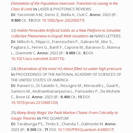
Elimination of the Population Inversion: Transition to Lasing in the
Class-B Limit
in
LASER & PHOTONICS REVIEWS
Di:
Yacomotti A.M.; Denis Z.; Biella A.; Ciuti C.
Anno:
2023 (IF.:
9.800
Cit.:
13
DOI:
10.1002/lpor.202200377
)
23)
Halide Perovskite Artificial Solids as a New Platform to Simulate
Collective Phenomena in Doped Mott Insulators
in
NANO LETTERS
Di:
Milloch A., Filippi U., Franceschini P., Galvani M., Mor S.,
Pagliara S., Ferrini G., Banfi F., Capone M., Baranov D., Manna
L., Giannetti C.
Anno:
2023 (IF.:
9.600
Cit.:
8
DOI:
10.1021/acs.nanolett.3c03715
)
24)
Observation of the most H2-dense filled ice under high pressure
in
PROCEEDINGS OF THE NATIONAL ACADEMY OF SCIENCES OF
THE UNITED STATES OF AMERICA
Di:
Ranieri U., Di Cataldo S., Rescigno M., Monacelli L., Gaal R.,
Santoro M., Andriambariarijaona L., Parisiades P., De Michele
C., Bove LE.
Anno:
2023 (IF.:
9.400
Cit.:
15
DOI:
10.1073/pnas.2312665120
)
25)
Many-Body Magic Via Pauli-Markov Chains-From Criticality to
Gauge Theories
in
PRX QUANTUM
Di:
Tarabunga PS., Tirrito E., Chanda T., Dalmonte M.
Anno:
2023 (IF.:
9.300
Cit.:
71
DOI:
10.1103/PRXQuantum.4.040317
)