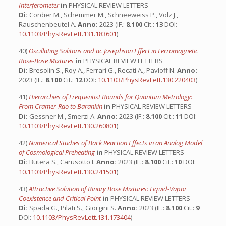
Interferometer
in
PHYSICAL REVIEW LETTERS
Di:
Cordier M., Schemmer M., Schneeweiss P., Volz J.,
Rauschenbeutel A.
Anno:
2023 (IF.:
8.100
Cit.:
13
DOI:
10.1103/PhysRevLett.131.183601
)
40)
Oscillating Solitons and ac Josephson Effect in Ferromagnetic
Bose-Bose Mixtures
in
PHYSICAL REVIEW LETTERS
Di:
Bresolin S., Roy A., Ferrari G., Recati A., Pavloff N.
Anno:
2023 (IF.:
8.100
Cit.:
12
DOI:
10.1103/PhysRevLett.130.220403
)
41)
Hierarchies of Frequentist Bounds for Quantum Metrology:
From Cramer-Rao to Barankin
in
PHYSICAL REVIEW LETTERS
Di:
Gessner M., Smerzi A.
Anno:
2023 (IF.:
8.100
Cit.:
11
DOI:
10.1103/PhysRevLett.130.260801
)
42)
Numerical Studies of Back Reaction Effects in an Analog Model
of Cosmological Preheating
in
PHYSICAL REVIEW LETTERS
Di:
Butera S., Carusotto I.
Anno:
2023 (IF.:
8.100
Cit.:
10
DOI:
10.1103/PhysRevLett.130.241501
)
43)
Attractive Solution of Binary Bose Mixtures: Liquid-Vapor
Coexistence and Critical Point
in
PHYSICAL REVIEW LETTERS
Di:
Spada G., Pilati S., Giorgini S.
Anno:
2023 (IF.:
8.100
Cit.:
9
DOI:
10.1103/PhysRevLett.131.173404
)