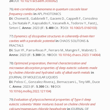
24
DOI:
10.1021/acsaem.3c00362
)
76)
Anti-correlation phenomena in quantum cascade laser
frequency combs
in
APL PHOTONICS
Di:
Chomet B., Gabbrielli T., Gacemi D., Cappelli F., Consolino
L., De Natale P., Kapsalidis F., Vasanelli A., Todorov Y., Faist J.,
Sirtori C.
Anno:
2023 (IF.:
5.400
Cit.:
7
DOI:
10.1063/5.0160103
)
77)
Dynamics of dissipative structures in coherently-driven Kerr
cavities with a parabolic potential
in
CHAOS SOLITONS &
FRACTALS
Di:
Sun YF., Parra-Rivas P., Ferraro M., Mangini F., Wabnitz S.
Anno:
2023 (IF.:
5.300
Cit.:
10
DOI:
10.1016/j.chaos.2023.114064
)
78)
Optimized preparation, thermal characterization and
microwave absorption properties of deep eutectic solvents made
by choline chloride and hydrated salts of alkali earth metals
in
JOURNAL OF MOLECULAR LIQUIDS
Di:
Pelosi C., Gonzalez-Rivera J., Bernazzani L., Tiny MR., Duce
C.
Anno:
2023 (IF.:
5.300
Cit.:
10
DOI:
10.1016/j.molliq.2022.121104
)
79)
Evaluation of physicochemical properties of Type-II deep
eutectic solvents/ Water mixtures based on choline chloride and
calcium/magnesium chloride hexahydrate
in
JOURNAL OF