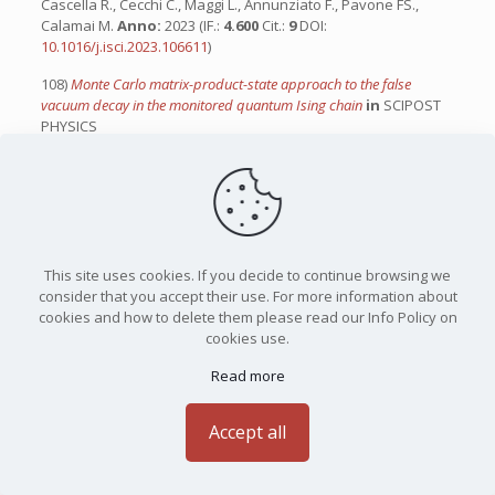
Cascella R., Cecchi C., Maggi L., Annunziato F., Pavone FS.,
Calamai M.
Anno:
2023 (IF.:
4.600
Cit.:
9
DOI:
10.1016/j.isci.2023.106611
)
108)
Monte Carlo matrix-product-state approach to the false
vacuum decay in the monitored quantum Ising chain
in
SCIPOST
PHYSICS
Di:
Maki JA., Berti A., Carusotto I., Biella A.
Anno:
2023 (IF.:
4.600
Cit.:
9
DOI:
10.21468/SciPostPhys.15.4.152
)
109)
Interplay of Kelvin-Helmholtz and superradiant instabilities of
an array of quantized vortices in a two-dimensional Bose-Einstein
condensate
in
SCIPOST PHYSICS
Di:
Giacomelli L., Carusotto I.
Anno:
2023 (IF.:
4.600
Cit.:
8
DOI:
This site uses cookies. If you decide to continue browsing we
10.21468/SciPostPhys.14.2.025
)
consider that you accept their use. For more information about
cookies and how to delete them please read our Info Policy on
110)
Phase separation in binary Bose mixtures at finite temperature
cookies use.
in
SCIPOST PHYSICS
Di:
Spada G., Parisi L., Pascual G., Parker NG., Billam TP., Pilati
Read more
S., Boronat J., Giorgini S.
Anno:
2023 (IF.:
4.600
Cit.:
8
DOI:
10.21468/SciPostPhys.15.4.171
)
Accept all
111)
Ground state topology of a four-terminal superconducting
double quantum dot
in
SCIPOST PHYSICS
Di:
Teshler L., Weisbrich H., Sturm J., Klees RL., Rastelli G.,