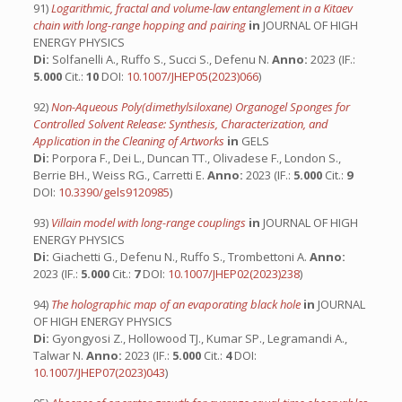
91)
Logarithmic, fractal and volume-law entanglement in a Kitaev
chain with long-range hopping and pairing
in
JOURNAL OF HIGH
ENERGY PHYSICS
Di:
Solfanelli A., Ruffo S., Succi S., Defenu N.
Anno:
2023 (IF.:
5.000
Cit.:
10
DOI:
10.1007/JHEP05(2023)066
)
92)
Non-Aqueous Poly(dimethylsiloxane) Organogel Sponges for
Controlled Solvent Release: Synthesis, Characterization, and
Application in the Cleaning of Artworks
in
GELS
Di:
Porpora F., Dei L., Duncan TT., Olivadese F., London S.,
Berrie BH., Weiss RG., Carretti E.
Anno:
2023 (IF.:
5.000
Cit.:
9
DOI:
10.3390/gels9120985
)
93)
Villain model with long-range couplings
in
JOURNAL OF HIGH
ENERGY PHYSICS
Di:
Giachetti G., Defenu N., Ruffo S., Trombettoni A.
Anno:
2023 (IF.:
5.000
Cit.:
7
DOI:
10.1007/JHEP02(2023)238
)
94)
The holographic map of an evaporating black hole
in
JOURNAL
OF HIGH ENERGY PHYSICS
Di:
Gyongyosi Z., Hollowood TJ., Kumar SP., Legramandi A.,
Talwar N.
Anno:
2023 (IF.:
5.000
Cit.:
4
DOI:
10.1007/JHEP07(2023)043
)