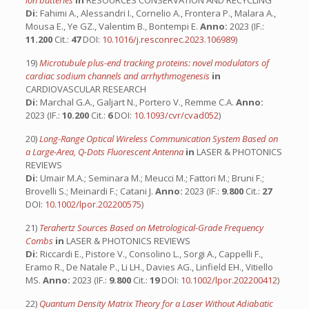
ion batteries
in
RESOURCES CONSERVATION AND RECYCLING
Di:
Fahimi A., Alessandri I., Cornelio A., Frontera P., Malara A.,
Mousa E., Ye GZ., Valentim B., Bontempi E.
Anno:
2023 (IF.:
11.200
Cit.:
47
DOI:
10.1016/j.resconrec.2023.106989
)
19)
Microtubule plus-end tracking proteins: novel modulators of
cardiac sodium channels and arrhythmogenesis
in
CARDIOVASCULAR RESEARCH
Di:
Marchal G.A., Galjart N., Portero V., Remme C.A.
Anno:
2023 (IF.:
10.200
Cit.:
6
DOI:
10.1093/cvr/cvad052
)
20)
Long-Range Optical Wireless Communication System Based on
a Large-Area, Q-Dots Fluorescent Antenna
in
LASER & PHOTONICS
REVIEWS
Di:
Umair M.A.; Seminara M.; Meucci M.; Fattori M.; Bruni F.;
Brovelli S.; Meinardi F.; Catani J.
Anno:
2023 (IF.:
9.800
Cit.:
27
DOI:
10.1002/lpor.202200575
)
21)
Terahertz Sources Based on Metrological-Grade Frequency
Combs
in
LASER & PHOTONICS REVIEWS
Di:
Riccardi E., Pistore V., Consolino L., Sorgi A., Cappelli F.,
Eramo R., De Natale P., Li LH., Davies AG., Linfield EH., Vitiello
MS.
Anno:
2023 (IF.:
9.800
Cit.:
19
DOI:
10.1002/lpor.202200412
)
22)
Quantum Density Matrix Theory for a Laser Without Adiabatic