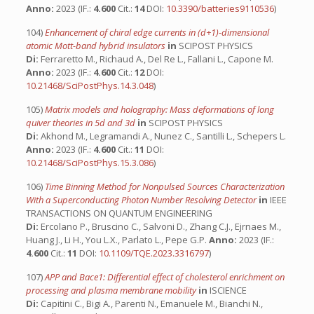
Anno:
2023 (IF.:
4.600
Cit.:
14
DOI:
10.3390/batteries9110536
)
104)
Enhancement of chiral edge currents in (d+1)-dimensional
atomic Mott-band hybrid insulators
in
SCIPOST PHYSICS
Di:
Ferraretto M., Richaud A., Del Re L., Fallani L., Capone M.
Anno:
2023 (IF.:
4.600
Cit.:
12
DOI:
10.21468/SciPostPhys.14.3.048
)
105)
Matrix models and holography: Mass deformations of long
quiver theories in 5d and 3d
in
SCIPOST PHYSICS
Di:
Akhond M., Legramandi A., Nunez C., Santilli L., Schepers L.
Anno:
2023 (IF.:
4.600
Cit.:
11
DOI:
10.21468/SciPostPhys.15.3.086
)
106)
Time Binning Method for Nonpulsed Sources Characterization
With a Superconducting Photon Number Resolving Detector
in
IEEE
TRANSACTIONS ON QUANTUM ENGINEERING
Di:
Ercolano P., Bruscino C., Salvoni D., Zhang C.J., Ejrnaes M.,
Huang J., Li H., You L.X., Parlato L., Pepe G.P.
Anno:
2023 (IF.:
4.600
Cit.:
11
DOI:
10.1109/TQE.2023.3316797
)
107)
APP and Bace1: Differential effect of cholesterol enrichment on
processing and plasma membrane mobility
in
ISCIENCE
Di:
Capitini C., Bigi A., Parenti N., Emanuele M., Bianchi N.,