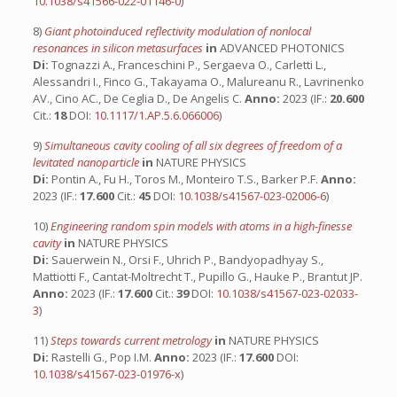
10.1038/s41566-022-01146-0
)
8)
Giant photoinduced reflectivity modulation of nonlocal
resonances in silicon metasurfaces
in
ADVANCED PHOTONICS
Di:
Tognazzi A., Franceschini P., Sergaeva O., Carletti L.,
Alessandri I., Finco G., Takayama O., Malureanu R., Lavrinenko
AV., Cino AC., De Ceglia D., De Angelis C.
Anno:
2023 (IF.:
20.600
Cit.:
18
DOI:
10.1117/1.AP.5.6.066006
)
9)
Simultaneous cavity cooling of all six degrees of freedom of a
levitated nanoparticle
in
NATURE PHYSICS
Di:
Pontin A., Fu H., Toros M., Monteiro T.S., Barker P.F.
Anno:
2023 (IF.:
17.600
Cit.:
45
DOI:
10.1038/s41567-023-02006-6
)
10)
Engineering random spin models with atoms in a high-finesse
cavity
in
NATURE PHYSICS
Di:
Sauerwein N., Orsi F., Uhrich P., Bandyopadhyay S.,
Mattiotti F., Cantat-Moltrecht T., Pupillo G., Hauke P., Brantut JP.
Anno:
2023 (IF.:
17.600
Cit.:
39
DOI:
10.1038/s41567-023-02033-
3
)
11)
Steps towards current metrology
in
NATURE PHYSICS
Di:
Rastelli G., Pop I.M.
Anno:
2023 (IF.:
17.600
DOI:
10.1038/s41567-023-01976-x
)