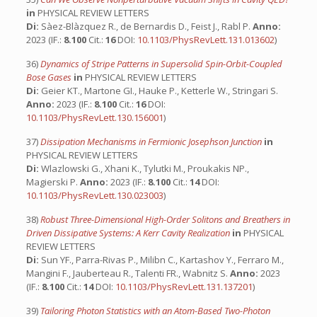
in
PHYSICAL REVIEW LETTERS
Di:
Sàez-Blàzquez R., de Bernardis D., Feist J., Rabl P.
Anno:
2023 (IF.:
8.100
Cit.:
16
DOI:
10.1103/PhysRevLett.131.013602
)
36)
Dynamics of Stripe Patterns in Supersolid Spin-Orbit-Coupled
Bose Gases
in
PHYSICAL REVIEW LETTERS
Di:
Geier KT., Martone GI., Hauke P., Ketterle W., Stringari S.
Anno:
2023 (IF.:
8.100
Cit.:
16
DOI:
10.1103/PhysRevLett.130.156001
)
37)
Dissipation Mechanisms in Fermionic Josephson Junction
in
PHYSICAL REVIEW LETTERS
Di:
Wlazlowski G., Xhani K., Tylutki M., Proukakis NP.,
Magierski P.
Anno:
2023 (IF.:
8.100
Cit.:
14
DOI:
10.1103/PhysRevLett.130.023003
)
38)
Robust Three-Dimensional High-Order Solitons and Breathers in
Driven Dissipative Systems: A Kerr Cavity Realization
in
PHYSICAL
REVIEW LETTERS
Di:
Sun YF., Parra-Rivas P., Milibn C., Kartashov Y., Ferraro M.,
Mangini F., Jauberteau R., Talenti FR., Wabnitz S.
Anno:
2023
(IF.:
8.100
Cit.:
14
DOI:
10.1103/PhysRevLett.131.137201
)
39)
Tailoring Photon Statistics with an Atom-Based Two-Photon