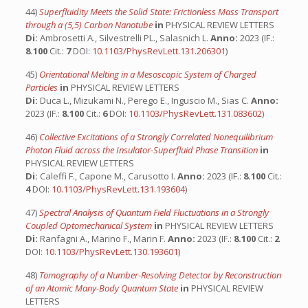
44)
Superfluidity Meets the Solid State: Frictionless Mass Transport
through a (5,5) Carbon Nanotube
in
PHYSICAL REVIEW LETTERS
Di:
Ambrosetti A., Silvestrelli PL., Salasnich L.
Anno:
2023 (IF.:
8.100
Cit.:
7
DOI:
10.1103/PhysRevLett.131.206301
)
45)
Orientational Melting in a Mesoscopic System of Charged
Particles
in
PHYSICAL REVIEW LETTERS
Di:
Duca L., Mizukami N., Perego E., Inguscio M., Sias C.
Anno:
2023 (IF.:
8.100
Cit.:
6
DOI:
10.1103/PhysRevLett.131.083602
)
46)
Collective Excitations of a Strongly Correlated Nonequilibrium
Photon Fluid across the Insulator-Superfluid Phase Transition
in
PHYSICAL REVIEW LETTERS
Di:
Caleffi F., Capone M., Carusotto I.
Anno:
2023 (IF.:
8.100
Cit.:
4
DOI:
10.1103/PhysRevLett.131.193604
)
47)
Spectral Analysis of Quantum Field Fluctuations in a Strongly
Coupled Optomechanical System
in
PHYSICAL REVIEW LETTERS
Di:
Ranfagni A., Marino F., Marin F.
Anno:
2023 (IF.:
8.100
Cit.:
2
DOI:
10.1103/PhysRevLett.130.193601
)
48)
Tomography of a Number-Resolving Detector by Reconstruction
of an Atomic Many-Body Quantum State
in
PHYSICAL REVIEW
LETTERS