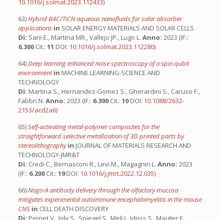
10.1016/j.solmat.2023.112433
)
63)
Hybrid B4C/TiCN aqueous nanofluids for solar absorber
applications
in
SOLAR ENERGY MATERIALS AND SOLAR CELLS
Di:
Sani E., Martina MR., Vallejo JP., Lugo L.
Anno:
2023 (IF.:
6.300
Cit.:
11
DOI:
10.1016/j.solmat.2023.112280
)
64)
Deep learning enhanced noise spectroscopy of a spin qubit
environment
in
MACHINE LEARNING-SCIENCE AND
TECHNOLOGY
Di:
Martina S., Hernandez-Gomez S., Gherardini S., Caruso F.,
Fabbri N.
Anno:
2023 (IF.:
6.300
Cit.:
10
DOI:
10.1088/2632-
2153/acd2a6
)
65)
Self-activating metal-polymer composites for the
straightforward selective metallization of 3D printed parts by
stereolithography
in
JOURNAL OF MATERIALS RESEARCH AND
TECHNOLOGY-JMR&T
Di:
Credi C., Bernasconi R., Levi M., Magagnin L.
Anno:
2023
(IF.:
6.200
Cit.:
19
DOI:
10.1016/j.jmrt.2022.12.035
)
66)
Nogo-A antibody delivery through the olfactory mucosa
mitigates experimental autoimmune encephalomyelitis in the mouse
CNS
in
CELL DEATH DISCOVERY
Di:
Pernet V., Joly S., Spiegel S., Meli I., Idriss S., Maigler F.,