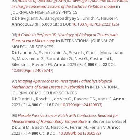
95)
Absence of operator growth for average equal-time observables
in charge-conserved sectors of the Sachdev-Ye-Kitaev model
in
JOURNAL OF HIGH ENERGY PHYSICS
Di:
Paviglianiti A., Bandyopadhyay S., Uhrich P., Hauke P.
Anno:
2023 (IF.:
5.000
Cit.:
3
DOI:
10.1007/JHEP03(2023)126
)
96)
A Guide to Perform 3D Histology of Biological Tissues with
Fluorescence Microscopy
in
INTERNATIONAL JOURNAL OF
MOLECULAR SCIENCES
Di:
Laurino A., Franceschini A., Pesce L., Cinci L., Montalbano
A., Mazzamuto G., Sancataldo G., Nesi G., Costantini I.,
Silvestri L., Pavone FS.
Anno:
2023 (IF.:
4.900
Cit.:
22
DOI:
10.3390/ijms24076747
)
97)
Imaging Approaches to Investigate Pathophysiological
Mechanisms of Brain Disease in Zebrafish
in
INTERNATIONAL
JOURNAL OF MOLECULAR SCIENCES
Di:
Turrini L., Roschi L., de Vito G., Pavone F.S., Vanzi F.
Anno:
2023 (IF.:
4.900
Cit.:
16
DOI:
10.3390/ijms24129833
)
98)
Flexible Passive Sensor Patch with Contactless Readout for
Measurement of Human Body Temperature
in
Biosensors-Basel
Di:
Zini M., Basch M., Nastro A., Ferrari M., Ferrari V.
Anno:
2023 (IF.:
4.900
Cit.:
9
DOI:
10.3390/bios13060572
)