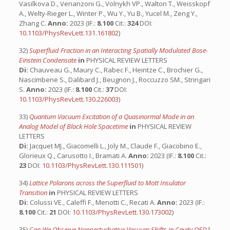
Vasilkova D., Venanzoni G., Volnykh VP., Walton T., Weisskopf
A., Welty-Rieger L., Winter P., Wu Y., Yu B., Yucel M., Zeng Y.,
Zhang C.
Anno:
2023 (IF.:
8.100
Cit.:
324
DOI:
10.1103/PhysRevLett.131.161802
)
32)
Superfluid Fraction in an Interacting Spatially Modulated Bose-
Einstein Condensate
in
PHYSICAL REVIEW LETTERS
Di:
Chauveau G., Maury C., Rabec F., Heintze C., Brochier G.,
Nascimbene S., Dalibard J., Beugnon J., Roccuzzo SM., Stringari
S.
Anno:
2023 (IF.:
8.100
Cit.:
37
DOI:
10.1103/PhysRevLett.130.226003
)
33)
Quantum Vacuum Excitation of a Quasinormal Mode in an
Analog Model of Black Hole Spacetime
in
PHYSICAL REVIEW
LETTERS
Di:
Jacquet MJ., Giacomelli L., Joly M., Claude F., Giacobino E.,
Glorieux Q., Carusotto I., Bramati A.
Anno:
2023 (IF.:
8.100
Cit.:
23
DOI:
10.1103/PhysRevLett.130.111501
)
34)
Lattice Polarons across the Superfluid to Mott Insulator
Transition
in
PHYSICAL REVIEW LETTERS
Di:
Colussi VE., Caleffi F., Menotti C., Recati A.
Anno:
2023 (IF.:
8.100
Cit.:
21
DOI:
10.1103/PhysRevLett.130.173002
)
35)
Can We Observe Nonperturbative Vacuum Shifts in Cavity QED?