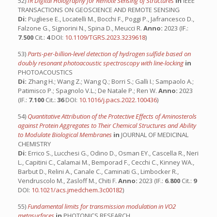
52)
IR Digital Holography for Remote Sensing of Structures
in
IEEE
TRANSACTIONS ON GEOSCIENCE AND REMOTE SENSING
Di:
Pugliese E., Locatelli M., Bocchi F., Poggi P., Jafrancesco D.,
Falzone G., Signorini N., Spina D., Meucci R.
Anno:
2023 (IF.:
7.500
Cit.:
4
DOI:
10.1109/TGRS.2023.3239618
)
53)
Parts-per-billion-level detection of hydrogen sulfide based on
doubly resonant photoacoustic spectroscopy with line-locking
in
PHOTOACOUSTICS
Di:
Zhang H.; Wang Z.; Wang Q.; Borri S.; Galli I.; Sampaolo A.;
Patimisco P.; Spagnolo V.L.; De Natale P.; Ren W.
Anno:
2023
(IF.:
7.100
Cit.:
36
DOI:
10.1016/j.pacs.2022.100436
)
54)
Quantitative Attribution of the Protective Effects of Aminosterols
against Protein Aggregates to Their Chemical Structures and Ability
to Modulate Biological Membranes
in
JOURNAL OF MEDICINAL
CHEMISTRY
Di:
Errico S., Lucchesi G., Odino D., Osman EY., Cascella R., Neri
L., Capitini C., Calamai M., Bemporad F., Cecchi C., Kinney WA.,
Barbut D., Relini A., Canale C., Caminati G., Limbocker R.,
Vendruscolo M., Zasloff M., Chiti F.
Anno:
2023 (IF.:
6.800
Cit.:
9
DOI:
10.1021/acs.jmedchem.3c00182
)
55)
Fundamental limits for transmission modulation in VO2
metasurfaces
in
PHOTONICS RESEARCH