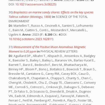
DOI:
10.1021/acssensors.3c00225
)
30)
Bioplastics on marine sandy shores: Effects on the key species
Talitrus saltator (Montagu, 1808)
in
SCIENCE OF THE TOTAL
ENVIRONMENT
Di:
Martellini T., Russo A., Cincinelli A., Santini S., Lofrumento
C., Baini M., Ciattini S., Conti L., Mostardini F., Mercatelli L.,
Ugolini A.
Anno:
2023 (IF.:
8.200
Cit.:
4
DOI:
10.1016/j.scitotenv.2023.162811
)
31)
Measurement of the Positive Muon Anomalous Magnetic
Moment to 0.20 ppm
in
PHYSICAL REVIEW LETTERS
Di:
Aguillard DP., Albahri T., Allspach D., Anisenkov A., Badgley
K., Baessler S., Bailey I., Bailey L., Baranov VA., Barlas-Yucel E.,
Barrett T., Barzi E., Bedeschi F., Berz M., Bhattacharya M.,
Binney HP., Bloom P., Bono J., Bottalico E., Bowcock T., Braun S.,
Bressler M., Cantatore G., Carey RM., Casey BCK., Cauz D.,
Chakraborty R., Chapelain A., Chappa S., Charity S., Chen C.,
Cheng M., Chislett R., Chu Z., Chupp TE., Claessens C., Convery
ME., Corrodi S., Cotrozzi L., Crnkovic JD., Dabagov S., Debevec
PT., Di Falco S., Di Sciascio G., Drendel B., Driutti A., Duginov
VN., Eads M., Edmonds A., Esquivel J., Farooq M., Fatemi R.,
Ferrari C., Fertl M., Fienberg AT., Fioretti A., Flay D., Foster SB.,
Friedsam H., Froemming NS., Gabbanini C., Gaines I., Galati