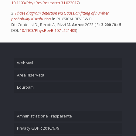
10.1103/PhysRevResearch.3.L022017
)
3)
Phase diagram detection via Gaussian fitting of number
probability distribution
in
PHYSICAL REVIEW B
Di:
Contessi D., Recati A., Rizzi M.
Anno:
2023 (IF.:
3.200
Cit.:
5
DOI:
10.1103/PhysRevB.107.L121403
)
WebMail
Area Riservata
Eduroam
Amministrazione Trasparente
Privacy GDPR 2016/679