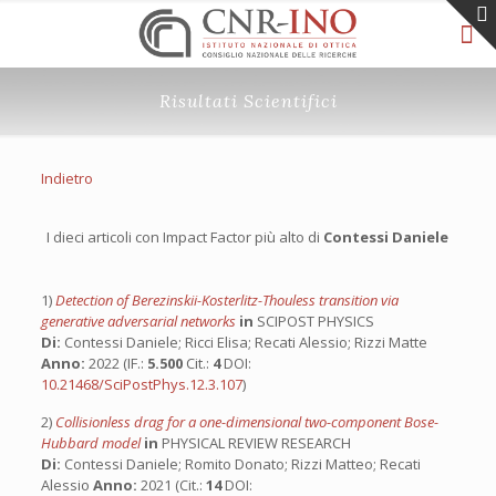
Risultati Scientifici
Indietro
I dieci articoli con Impact Factor più alto di
Contessi Daniele
1)
Detection of Berezinskii-Kosterlitz-Thouless transition via
generative adversarial networks
in
SCIPOST PHYSICS
Di:
Contessi Daniele; Ricci Elisa; Recati Alessio; Rizzi Matte
Anno:
2022 (IF.:
5.500
Cit.:
4
DOI:
10.21468/SciPostPhys.12.3.107
)
2)
Collisionless drag for a one-dimensional two-component Bose-
Hubbard model
in
PHYSICAL REVIEW RESEARCH
Di:
Contessi Daniele; Romito Donato; Rizzi Matteo; Recati
Alessio
Anno:
2021 (Cit.:
14
DOI: