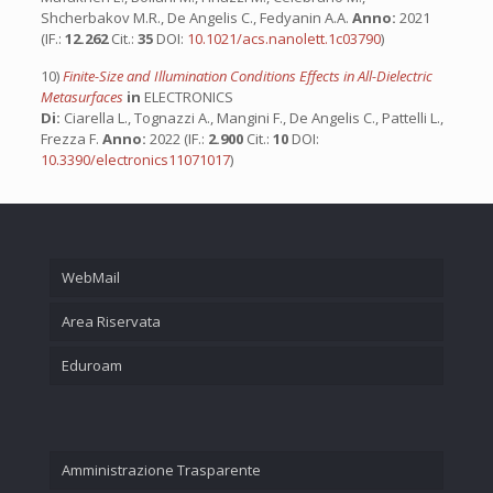
Shcherbakov M.R., De Angelis C., Fedyanin A.A.
Anno:
2021
(IF.:
12.262
Cit.:
35
DOI:
10.1021/acs.nanolett.1c03790
)
10)
Finite-Size and Illumination Conditions Effects in All-Dielectric
Metasurfaces
in
ELECTRONICS
Di:
Ciarella L., Tognazzi A., Mangini F., De Angelis C., Pattelli L.,
Frezza F.
Anno:
2022 (IF.:
2.900
Cit.:
10
DOI:
10.3390/electronics11071017
)
WebMail
Area Riservata
Eduroam
Amministrazione Trasparente