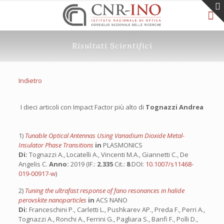
Risultati Scientifici
Indietro
I dieci articoli con Impact Factor più alto di
Tognazzi Andrea
1)
Tunable Optical Antennas Using Vanadium Dioxide Metal-
Insulator Phase Transitions
in
PLASMONICS
Di:
Tognazzi A., Locatelli A., Vincenti M.A., Giannetti C., De
Angelis C.
Anno:
2019 (IF.:
2.335
Cit.:
8
DOI:
10.1007/s11468-
019-00917-w
)
2)
Tuning the ultrafast response of fano resonances in halide
perovskite nanoparticles
in
ACS NANO
Di:
Franceschini P., Carletti L., Pushkarev AP., Preda F., Perri A.,
Tognazzi A., Ronchi A., Ferrini G., Pagliara S., Banfi F., Polli D.,