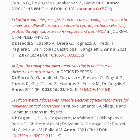
Cerullo G., De Angelis C., Makarov SV., Giannetti C.
Anno:
2020 (IF.:
15.881
Cit.:
16
DOI:
10.1021/acsnano.0c05710
)
3)
Surface and interface effects on the current-voltage characteristic
curves of multiwall carbon nanotube-Si hybrid junctions selectively
probed through exposure to HF vapors and ppm-NO2
in
JOURNAL
OF APPLIED PHYSICS
Di:
Freddi S.; Casotto A.; Drera G.; Tognazzi A.; Freddi T.;
Pagliara S.; De Nicola F.; Castrucci P.; Sangaletti L.
Anno:
2021
(IF.:
2.877
Cit.:
4
DOI:
10.1063/5.0033552
)
4)
Opto-thermally controlled beam steering in nonlinear all-
dielectric metastructures
in
OPTICS EXPRESS
Di:
Rocco D.; Gandolfi M.; Tognazzi A.; Pashina O.; Zograf G.;
Frizyuk K.; Gigli C.; Leo G.; Makarov S.; Petrov M.; De Angelis C.
Anno:
2021 (IF.:
3.833
Cit.:
28
DOI:
10.1364/OE.440564
)
5)
Silicon metasurfaces with tunable electromagnetic resonances for
nonlinear optical conversion
in
Nuovo Cimento C-Colloquia and
Communications in Physics
Di:
Fagiani L.; Zilli A.; Tognazzi A.; Mafakheri E.; Okhlopkov K.;
Rocco D.; Shcherbakov M.; Fedyanin A.; De Angelis C.; Finazzi
M.; Celebrano M.; Bollani M.
Anno:
2021 (Cit.:
1
DOI:
10.1393/ncc/i2021-21111-9
)