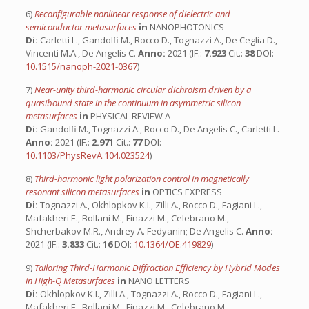
6)
Reconfigurable nonlinear response of dielectric and
semiconductor metasurfaces
in
NANOPHOTONICS
Di:
Carletti L., Gandolfi M., Rocco D., Tognazzi A., De Ceglia D.,
Vincenti M.A., De Angelis C.
Anno:
2021 (IF.:
7.923
Cit.:
38
DOI:
10.1515/nanoph-2021-0367
)
7)
Near-unity third-harmonic circular dichroism driven by a
quasibound state in the continuum in asymmetric silicon
metasurfaces
in
PHYSICAL REVIEW A
Di:
Gandolfi M., Tognazzi A., Rocco D., De Angelis C., Carletti L.
Anno:
2021 (IF.:
2.971
Cit.:
77
DOI:
10.1103/PhysRevA.104.023524
)
8)
Third-harmonic light polarization control in magnetically
resonant silicon metasurfaces
in
OPTICS EXPRESS
Di:
Tognazzi A., Okhlopkov K.I., Zilli A., Rocco D., Fagiani L.,
Mafakheri E., Bollani M., Finazzi M., Celebrano M.,
Shcherbakov M.R., Andrey A. Fedyanin; De Angelis C.
Anno:
2021 (IF.:
3.833
Cit.:
16
DOI:
10.1364/OE.419829
)
9)
Tailoring Third-Harmonic Diffraction Efficiency by Hybrid Modes
in High-Q Metasurfaces
in
NANO LETTERS
Di:
Okhlopkov K.I., Zilli A., Tognazzi A., Rocco D., Fagiani L.,
Mafakheri E., Bollani M., Finazzi M., Celebrano M.,