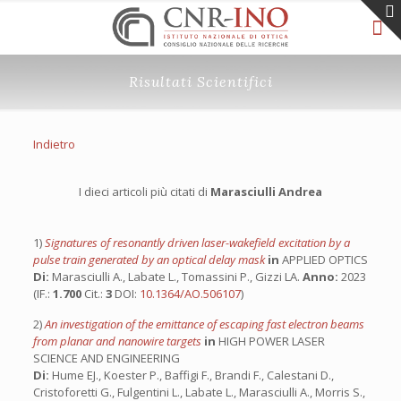
Risultati Scientifici
Indietro
I dieci articoli più citati di
Marasciulli Andrea
1)
Signatures of resonantly driven laser-wakefield excitation by a
pulse train generated by an optical delay mask
in
APPLIED OPTICS
Di:
Marasciulli A., Labate L., Tomassini P., Gizzi LA.
Anno:
2023
(IF.:
1.700
Cit.:
3
DOI:
10.1364/AO.506107
)
2)
An investigation of the emittance of escaping fast electron beams
from planar and nanowire targets
in
HIGH POWER LASER
SCIENCE AND ENGINEERING
Di:
Hume EJ., Koester P., Baffigi F., Brandi F., Calestani D.,
Cristoforetti G., Fulgentini L., Labate L., Marasciulli A., Morris S.,