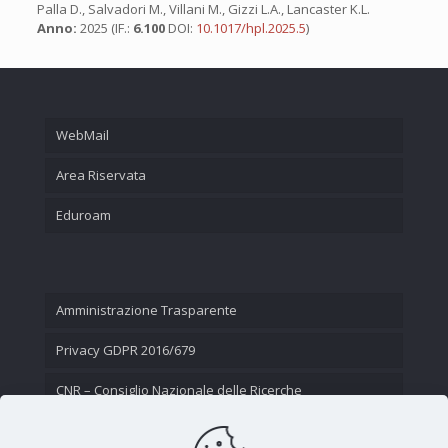
Palla D., Salvadori M., Villani M., Gizzi L.A., Lancaster K.L.
Anno:
2025 (IF.:
6.100
DOI:
10.1017/hpl.2025.5
)
WebMail
Area Riservata
Eduroam
Amministrazione Trasparente
Privacy GDPR 2016/679
CNR – Consiglio Nazionale delle Ricerche