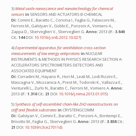
3)
Metal oxide nanoscience and nanotechnology for chemical
sensors
in
SENSORS AND ACTUATORS B-CHEMICAL
Di:
Comini E., Baratto C., Concina I., Faglia G., Falasconi M.,
Ferroni M., Galstyan V., Gobbi E., Ponzoni A., Vomiero A.,
Zappa D., Sberveglieri V., Sberveglieri G.
Anno:
2013 (IF.:
3.840
Cit.:
144
DOI:
10.1016/j.snb.2012.10.027
)
4)
Experimental apparatus for annihilation cross-section
measurements of low energy antiprotons
in
NUCLEAR
INSTRUMENTS & METHODS IN PHYSICS RESEARCH SECTION A-
ACCELERATORS SPECTROMETERS DETECTORS AND
ASSOCIATED EQUIPMENT
Di:
Corradini M., Hayano R., Hori M., Leali M., Lodi Rizzini E.,
Mascagna V., Mozzanica A., Prest M., Todoroki K., Vallazza E.,
Venturelli L., Zurlo N., Baratto C., Ferroni M., Vomiero A.
Anno:
2013 (IF.:
1.316
Cit.:
21
DOI:
10.1016/j.nima.2013.01.015
)
5)
Synthesis of self-assembled chain-like ZnO nanostructures on
stiff and flexible substrates
in
CRYSTENGCOMM
Di:
Galstyan V., Comini E., Baratto C., Ponzoni A., Bontempi E.,
Brisotto M., Faglia G., Sberveglieri G.
Anno:
2013 (IF.:
3.858
Cit.:
21
DOI:
10.1039/c3ce27011d
)