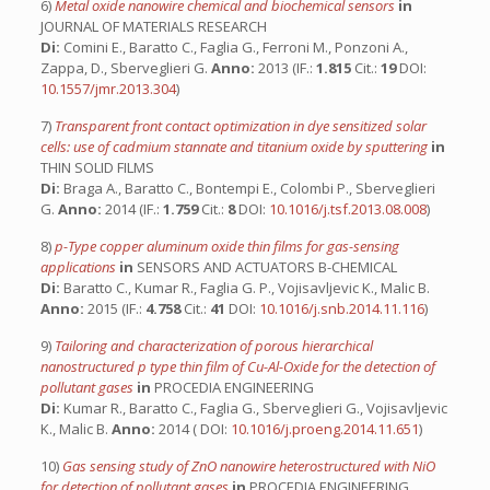
6)
Metal oxide nanowire chemical and biochemical sensors
in
JOURNAL OF MATERIALS RESEARCH
Di:
Comini E., Baratto C., Faglia G., Ferroni M., Ponzoni A.,
Zappa, D., Sberveglieri G.
Anno:
2013 (IF.:
1.815
Cit.:
19
DOI:
10.1557/jmr.2013.304
)
7)
Transparent front contact optimization in dye sensitized solar
cells: use of cadmium stannate and titanium oxide by sputtering
in
THIN SOLID FILMS
Di:
Braga A., Baratto C., Bontempi E., Colombi P., Sberveglieri
G.
Anno:
2014 (IF.:
1.759
Cit.:
8
DOI:
10.1016/j.tsf.2013.08.008
)
8)
p-Type copper aluminum oxide thin films for gas-sensing
applications
in
SENSORS AND ACTUATORS B-CHEMICAL
Di:
Baratto C., Kumar R., Faglia G. P., Vojisavljevic K., Malic B.
Anno:
2015 (IF.:
4.758
Cit.:
41
DOI:
10.1016/j.snb.2014.11.116
)
9)
Tailoring and characterization of porous hierarchical
nanostructured p type thin film of Cu-Al-Oxide for the detection of
pollutant gases
in
PROCEDIA ENGINEERING
Di:
Kumar R., Baratto C., Faglia G., Sberveglieri G., Vojisavljevic
K., Malic B.
Anno:
2014 ( DOI:
10.1016/j.proeng.2014.11.651
)
10)
Gas sensing study of ZnO nanowire heterostructured with NiO
for detection of pollutant gases
in
PROCEDIA ENGINEERING