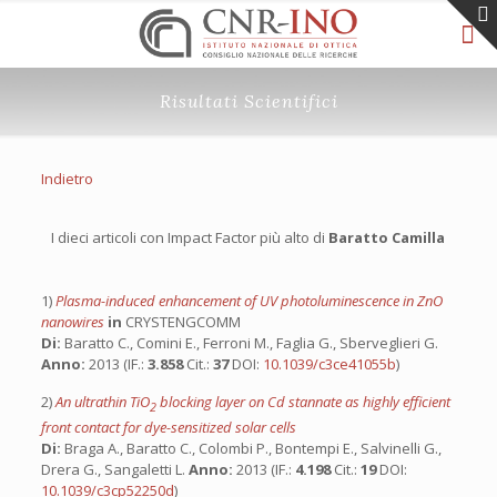
Risultati Scientifici
Indietro
I dieci articoli con Impact Factor più alto di
Baratto Camilla
1)
Plasma-induced enhancement of UV photoluminescence in ZnO
nanowires
in
CRYSTENGCOMM
Di:
Baratto C., Comini E., Ferroni M., Faglia G., Sberveglieri G.
Anno:
2013 (IF.:
3.858
Cit.:
37
DOI:
10.1039/c3ce41055b
)
2)
An ultrathin TiO
blocking layer on Cd stannate as highly efficient
2
front contact for dye-sensitized solar cells
Di:
Braga A., Baratto C., Colombi P., Bontempi E., Salvinelli G.,
Drera G., Sangaletti L.
Anno:
2013 (IF.:
4.198
Cit.:
19
DOI:
10.1039/c3cp52250d
)