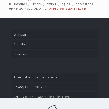
Di:
Baratto C., Kumar R., Comini E. , Faglia G., Sberveglieri G.
Anno:
2014 (Cit.:
7
DOI:
10.1016/j.proeng.2014.11.354
)
WebMail
Area Riservata
Eduroam
Amministrazione Trasparente
Privacy GDPR 2016/679
CNR – Consiglio Nazionale delle Ricerche