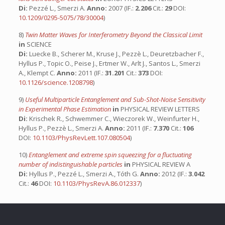
Di:
Pezzé L., Smerzi A.
Anno:
2007 (IF.:
2.206
Cit.:
29
DOI:
10.1209/0295-5075/78/30004
)
8)
Twin Matter Waves for Interferometry Beyond the Classical Limit
in
SCIENCE
Di:
Luecke B., Scherer M., Kruse J., Pezzè L., Deuretzbacher F.,
Hyllus P., Topic O., Peise J., Ertmer W., Arlt J., Santos L., Smerzi
A., Klempt C.
Anno:
2011 (IF.:
31.201
Cit.:
373
DOI:
10.1126/science.1208798
)
9)
Useful Multiparticle Entanglement and Sub-Shot-Noise Sensitivity
in Experimental Phase Estimation
in
PHYSICAL REVIEW LETTERS
Di:
Krischek R., Schwemmer C., Wieczorek W., Weinfurter H.,
Hyllus P., Pezzè L., Smerzi A.
Anno:
2011 (IF.:
7.370
Cit.:
106
DOI:
10.1103/PhysRevLett.107.080504
)
10)
Entanglement and extreme spin squeezing for a fluctuating
number of indistinguishable particles
in
PHYSICAL REVIEW A
Di:
Hyllus P., Pezzé L., Smerzi A., Tóth G.
Anno:
2012 (IF.:
3.042
Cit.:
46
DOI:
10.1103/PhysRevA.86.012337
)