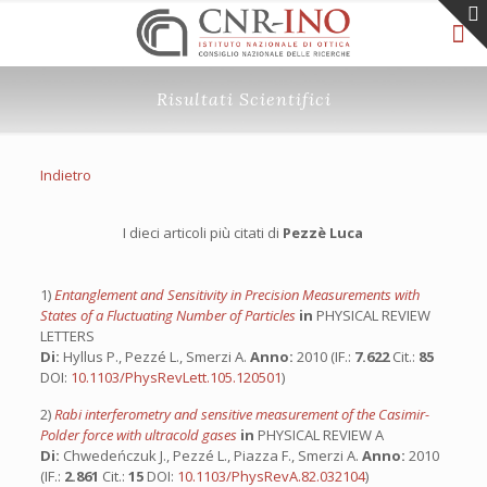
Risultati Scientifici
Indietro
I dieci articoli più citati di
Pezzè Luca
1)
Entanglement and Sensitivity in Precision Measurements with
States of a Fluctuating Number of Particles
in
PHYSICAL REVIEW
LETTERS
Di:
Hyllus P., Pezzé L., Smerzi A.
Anno:
2010 (IF.:
7.622
Cit.:
85
DOI:
10.1103/PhysRevLett.105.120501
)
2)
Rabi interferometry and sensitive measurement of the Casimir-
Polder force with ultracold gases
in
PHYSICAL REVIEW A
Di:
Chwedeńczuk J., Pezzé L., Piazza F., Smerzi A.
Anno:
2010
(IF.:
2.861
Cit.:
15
DOI:
10.1103/PhysRevA.82.032104
)