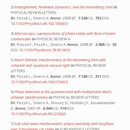
3)
Entanglement, Nonlinear Dynamics, and the Heisenberg Limit
in
PHYSICAL REVIEW LETTERS
Di:
Pezzé L., Smerzi A.
Anno:
2009 (IF.:
7.328
Cit.:
753
DOI:
10.1103/PhysRevLett.102.100401
)
4)
Macroscopic superpositions of phase states with Bose-Einstein
condensates
in
PHYSICAL REVIEW A
Di:
Piazza F., Pezzé L., Smerzi A.
Anno:
2008 (IF.:
2.908
Cit.:
35
DOI:
10.1103/PhysRevA.78.051601
)
5)
Mach-Zehnder interferometry at the heisenberg limit with
coherent and squeezed-vacuum light
in
PHYSICAL REVIEW
LETTERS
Di:
Pezzé L., Smerzi A.
Anno:
2008 (IF.:
7.180
Cit.:
311
DOI:
10.1103/PhysRevLett.100.073601
)
6)
Phase detection at the quantum limit with multiphoton Mach-
Zehnder interferometry
in
PHYSICAL REVIEW LETTERS
Di:
Pezzé L., Smerzi A., Khoury G., Hodelin J.F., Bouwmeester
D.
Anno:
2007 (IF.:
6.944
Cit.:
119
DOI:
10.1103/PhysRevLett.99.223602
)
7)
Sub shot-noise interferometric phase sensitivity with beryllium
ions Schrodinger cat states
in
EUROPHYSICS LETTERS