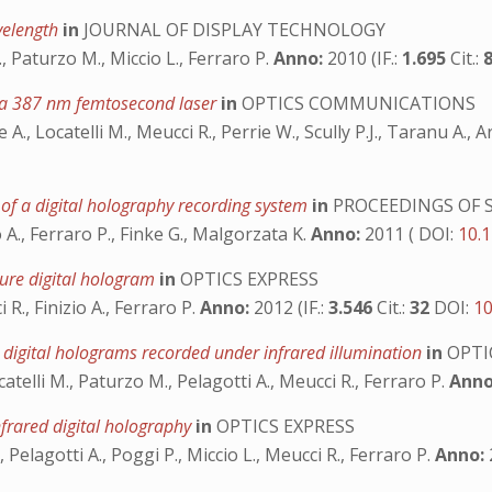
avelength
in
JOURNAL OF DISPLAY TECHNOLOGY
., Paturzo M., Miccio L., Ferraro P.
Anno:
2010 (IF.:
1.695
Cit.:
y a 387 nm femtosecond laser
in
OPTICS COMMUNICATIONS
., Locatelli M., Meucci R., Perrie W., Scully P.J., Taranu A., A
of a digital holography recording system
in
PROCEEDINGS OF S
o A., Ferraro P., Finke G., Malgorzata K.
Anno:
2011 ( DOI:
10.
ture digital hologram
in
OPTICS EXPRESS
 R., Finizio A., Ferraro P.
Anno:
2012 (IF.:
3.546
Cit.:
32
DOI:
10
m digital holograms recorded under infrared illumination
in
OPTI
catelli M., Paturzo M., Pelagotti A., Meucci R., Ferraro P.
Anno
frared digital holography
in
OPTICS EXPRESS
, Pelagotti A., Poggi P., Miccio L., Meucci R., Ferraro P.
Anno: