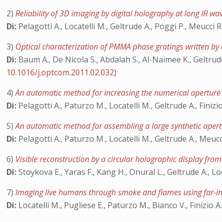
2)
Reliability of 3D imaging by digital holography at long IR w
Di:
Pelagotti A., Locatelli M., Geltrude A., Poggi P., Meucci R
3)
Optical characterization of PMMA phase gratings written b
Di:
Baum A., De Nicola S., Abdalah S., Al-Naimee K., Geltrude A
10.1016/j.optcom.2011.02.032
)
4)
An automatic method for increasing the numerical aperture 
Di:
Pelagotti A., Paturzo M., Locatelli M., Geltrude A., Finizi
5)
An automatic method for assembling a large synthetic aper
Di:
Pelagotti A., Paturzo M., Locatelli M., Geltrude A., Meucci
6)
Visible reconstruction by a circular holographic display fro
Di:
Stoykova E., Yaras F., Kang H., Onural L., Geltrude A., Lo
7)
Imaging live humans through smoke and flames using far-in
Di:
Locatelli M., Pugliese E., Paturzo M., Bianco V., Finizio A.