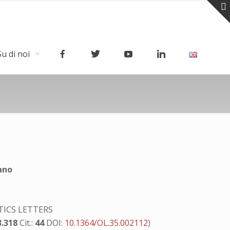
Su di noi
ano
ICS LETTERS
3.318
Cit.:
44
DOI:
10.1364/OL.35.002112
)