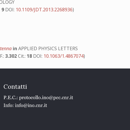
NOLOGY
:
9
DOI:
10.1109/JDT.2013.2268936
)
antenna
in
APPLIED PHYSICS LETTERS
F.:
3.302
Cit.:
18
DOI:
10.1063/1.4867074
)
Contatti