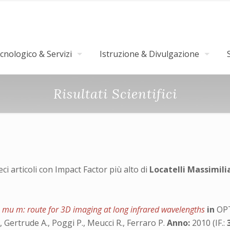
nologico & Servizi
Istruzione & Divulgazione
Risultati Scientifici
ieci articoli con Impact Factor più alto di
Locatelli Massimili
.6 mu m: route for 3D imaging at long infrared wavelengths
in
OPT
M., Gertrude A., Poggi P., Meucci R., Ferraro P.
Anno:
2010 (IF.: