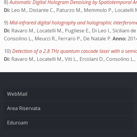
8)
Automatic Digital Hologram Denoising by Spatiotemporal Anal
Di:
Leo M., Distante C., Paturzo M., Memmolo P., Locatelli M
9)
Mid-infrared digital holography and holographic interfero
Di:
Ravaro M., Locatelli M., Pugliese E., Di Leo I., Siciliani 
Consolino L., Meucci R., Ferraro P., De Natale P.
Anno:
2014
10)
Detection of a 2.8 THz quantum cascade laser with a semic
Di:
Ravaro M., Locatelli M., Viti L., Ercolani D., Consolino L., 
WebMail
Area Riservata
Eduroam