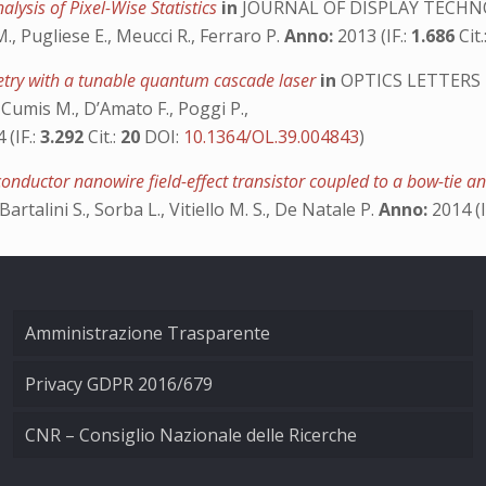
ysis of Pixel-Wise Statistics
in
JOURNAL OF DISPLAY TECH
., Pugliese E., Meucci R., Ferraro P.
Anno:
2013 (IF.:
1.686
Cit.
metry with a tunable quantum cascade laser
in
OPTICS LETTERS
de Cumis M., D’Amato F., Poggi P.,
 (IF.:
3.292
Cit.:
20
DOI:
10.1364/OL.39.004843
)
onductor nanowire field-effect transistor coupled to a bow-tie 
Bartalini S., Sorba L., Vitiello M. S., De Natale P.
Anno:
2014 (I
Amministrazione Trasparente
Privacy GDPR 2016/679
CNR – Consiglio Nazionale delle Ricerche