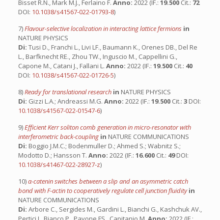
Bisset R.N., Mark M.J., Ferlaino F.
Anno:
2022 (IF.:
19.500
Cit.:
72
DOI:
10.1038/s41567-022-01793-8
)
7)
Flavour-selective localization in interacting lattice fermions
in
NATURE PHYSICS
Di:
Tusi D., Franchi L., Livi LF., Baumann K., Orenes DB., Del Re
L., Barfknecht RE., Zhou TW., Inguscio M., Cappellini G.,
Capone M., Catani J., Fallani L.
Anno:
2022 (IF.:
19.500
Cit.:
40
DOI:
10.1038/s41567-022-01726-5
)
8)
Ready for translational research
in
NATURE PHYSICS
Di:
Gizzi L.A.; Andreassi M.G.
Anno:
2022 (IF.:
19.500
Cit.:
3
DOI:
10.1038/s41567-022-01547-6
)
9)
Efficient Kerr soliton comb generation in micro-resonator with
interferometric back-coupling
in
NATURE COMMUNICATIONS
Di:
Boggio J.M.C.; Bodenmuller D.; Ahmed S.; Wabnitz S.;
Modotto D.; Hansson T.
Anno:
2022 (IF.:
16.600
Cit.:
49
DOI:
10.1038/s41467-022-28927-z
)
10)
α-catenin switches between a slip and an asymmetric catch
bond with F-actin to cooperatively regulate cell junction fluidity
in
NATURE COMMUNICATIONS
Di:
Arbore C., Sergides M., Gardini L., Bianchi G., Kashchuk AV.,
Pertici I., Bianco P., Pavone FS., Capitanio M.
Anno:
2022 (IF.: