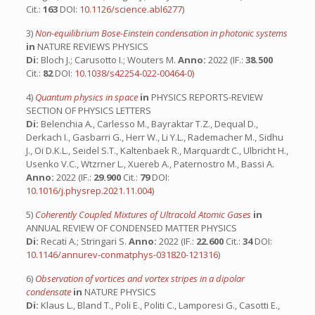
Cit.:
163
DOI:
10.1126/science.abl6277
)
3)
Non-equilibrium Bose-Einstein condensation in photonic systems
in
NATURE REVIEWS PHYSICS
Di:
Bloch J.; Carusotto I.; Wouters M.
Anno:
2022 (IF.:
38.500
Cit.:
82
DOI:
10.1038/s42254-022-00464-0
)
4)
Quantum physics in space
in
PHYSICS REPORTS-REVIEW
SECTION OF PHYSICS LETTERS
Di:
Belenchia A., Carlesso M., Bayraktar T.Z., Dequal D.,
Derkach I., Gasbarri G., Herr W., Li Y.L., Rademacher M., Sidhu
J., Oi D.K.L., Seidel S.T., Kaltenbaek R., Marquardt C., Ulbricht H.,
Usenko V.C., Wtzrner L., Xuereb A., Paternostro M., Bassi A.
Anno:
2022 (IF.:
29.900
Cit.:
79
DOI:
10.1016/j.physrep.2021.11.004
)
5)
Coherently Coupled Mixtures of Ultracold Atomic Gases
in
ANNUAL REVIEW OF CONDENSED MATTER PHYSICS
Di:
Recati A.; Stringari S.
Anno:
2022 (IF.:
22.600
Cit.:
34
DOI:
10.1146/annurev-conmatphys-031820-121316
)
6)
Observation of vortices and vortex stripes in a dipolar
condensate
in
NATURE PHYSICS
Di:
Klaus L., Bland T., Poli E., Politi C., Lamporesi G., Casotti E.,