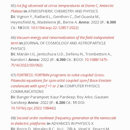
65)
Ice fog observed at cirrus temperatures at Dome C, Antarctic
Plateau
in
ATMOSPHERIC CHEMISTRY AND PHYSICS
Di:
Vignon Y., Raillard L., Genthon C., Del Guasta M.,
Heymsfield AJ., Madeleine JB., Berne A.
Anno:
2022 (IF.:
6.300
Cit.:
10
DOI:
10.5194/acp-22-12857-2022
)
66)
Vacuum energy and renormalization of the field-independent
term
in
JOURNAL OF COSMOLOGY AND ASTROPARTICLE
PHYSICS
Di:
Màriàn I.G., Jentschura U.D., Defenu N., Trombettoni A.,
Nandori I.
Anno:
2022 (IF.:
6.300
Cit.:
3
DOI:
10.1088/1475-
7516/2022/03/062
)
67)
FORTRESS: FORTRAN programs to solve coupled Gross-
Pitaevskii equations for spin-orbit coupled spin-f Bose-Einstein
condensate with spin f =1 or 2
in
COMPUTER PHYSICS
COMMUNICATIONS
Di:
Banger Paramjeet; Kaur Pardeep; Roy Arko; Gautam
Sandeep
Anno:
2022 (IF.:
6.200
Cit.:
11
DOI:
10.1016/j.cpc.2022.108442
)
68)
Second order nonlinear frequency generation at the nanoscale
in dielectric platforms
in
ADVANCES IN PHYSICS-X
Di:
Rocco D., Morales R.C., Xu L., Zilli A., Vinel V., Finazzi M.,