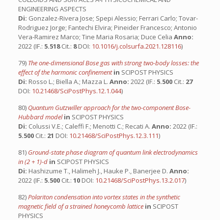
ENGINEERING ASPECTS
Di:
Gonzalez-Rivera Jose; Spepi Alessio; Ferrari Carlo; Tovar-
Rodriguez Jorge; Fantechi Elvira; Pineider Francesco; Antonio
Vera-Ramirez Marco; Tine Maria Rosaria; Duce Celia
Anno:
2022 (IF.:
5.518
Cit.:
8
DOI:
10.1016/j.colsurfa.2021.128116
)
79)
The one-dimensional Bose gas with strong two-body losses: the
effect of the harmonic confinement
in
SCIPOST PHYSICS
Di:
Rosso L.; Biella A.; Mazza L.
Anno:
2022 (IF.:
5.500
Cit.:
27
DOI:
10.21468/SciPostPhys.12.1.044
)
80)
Quantum Gutzwiller approach for the two-component Bose-
Hubbard model
in
SCIPOST PHYSICS
Di:
Colussi V.E.; Caleffi F.; Menotti C.; Recati A.
Anno:
2022 (IF.:
5.500
Cit.:
21
DOI:
10.21468/SciPostPhys.12.3.111
)
81)
Ground-state phase diagram of quantum link electrodynamics
in (2 + 1)-d
in
SCIPOST PHYSICS
Di:
Hashizume T., Halimeh J., Hauke P., Banerjee D.
Anno:
2022 (IF.:
5.500
Cit.:
10
DOI:
10.21468/SciPostPhys.13.2.017
)
82)
Polariton condensation into vortex states in the synthetic
magnetic field of a strained honeycomb lattice
in
SCIPOST
PHYSICS