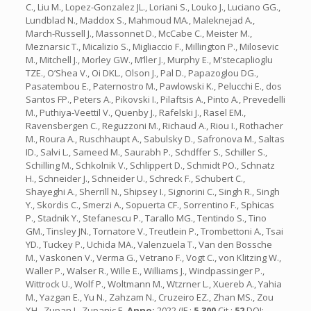
C., Liu M., Lopez-Gonzalez JL., Loriani S., Louko J., Luciano GG.,
Lundblad N., Maddox S., Mahmoud MA., Maleknejad A.,
March-Russell J., Massonnet D., McCabe C., Meister M.,
Meznarsic T., Micalizio S., Migliaccio F., Millington P., Milosevic
M., Mitchell J., Morley GW., M’ller J., Murphy E., M’stecaplioglu
TZE., O’Shea V., Oi DKL., Olson J., Pal D., Papazoglou DG.,
Pasatembou E., Paternostro M., Pawlowski K., Pelucchi E., dos
Santos FP., Peters A., Pikovski I., Pilaftsis A., Pinto A., Prevedelli
M., Puthiya-Veettil V., Quenby J., Rafelski J., Rasel EM.,
Ravensbergen C., Reguzzoni M., Richaud A., Riou I., Rothacher
M., Roura A., Ruschhaupt A., Sabulsky D., Safronova M., Saltas
ID., Salvi L., Sameed M., Saurabh P., Schdffer S., Schiller S.,
Schilling M., Schkolnik V., Schlippert D., Schmidt PO., Schnatz
H., Schneider J., Schneider U., Schreck F., Schubert C.,
Shayeghi A., Sherrill N., Shipsey I., Signorini C., Singh R., Singh
Y., Skordis C., Smerzi A., Sopuerta CF., Sorrentino F., Sphicas
P., Stadnik Y., Stefanescu P., Tarallo MG., Tentindo S., Tino
GM., Tinsley JN., Tornatore V., Treutlein P., Trombettoni A., Tsai
YD., Tuckey P., Uchida MA., Valenzuela T., Van den Bossche
M., Vaskonen V., Verma G., Vetrano F., Vogt C., von Klitzing W.,
Waller P., Walser R., Wille E., Williams J., Windpassinger P.,
Wittrock U., Wolf P., Woltmann M., Wtzrner L., Xuereb A., Yahia
M., Yazgan E., Yu N., Zahzam N., Cruzeiro EZ., Zhan MS., Zou
XH., Zupan J., Zupanic E.
Anno:
2022 (IF.:
5.300
Cit.:
52
DOI: