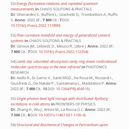
52)
Energy fluctuation relations and repeated quantum
measurements
in
CHAOS SOLITONS & FRACTALS
Di:
Gherardini S.; Buffoni L.; Giachetti G.; Trombettoni A.; Ruffo
S.
Anno:
2022 (IF.:
7.800
Cit.:
7
DOI:
10.1016/j.chaos.2022.111890
)
53)
Flow curvature manifold and energy of generalized Lienard
systems
in
CHAOS SOLITONS & FRACTALS
Di:
Ginoux JM., Lebiedz D., Meucci R., Llibre J.
Anno:
2022 (IF.:
7.800
Cit.:
7
DOI:
10.1016/j.chaos.2022.112354
)
54)
Lamb-dip saturated-absorption cavity ring-down rovibrational
molecular spectroscopy in the near-infrared
in
PHOTONICS
RESEARCH
Di:
Aiello R., Di Sarno V., Santi MGD., De Rosa M., Ricciardi I.,
Giusfredi G., De Natale P., Santamaria L., Maddaloni P.
Anno:
2022 (IF.:
7.600
Cit.:
15
DOI:
10.1364/PRJ.456515
)
55)
Single-photon-level light storage with distributed Rydberg
excitations in cold atoms
in
FRONTIERS OF PHYSICS
Di:
Zhang H., Wu J., Artoni M., La Rocca G.C.
Anno:
2022 (IF.:
7.500
Cit.:
8
DOI:
10.1007/s11467-021-1105-6
)
56)
Structural and Biochemical Changes in Pericardium upon