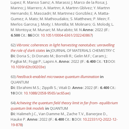
Lupez; R. Manso Sainz; A. Marassi; J. Marco de la Rosa; J.
Marino; J. Marrero; A. Martnn; A. Martnn Gblvez; Y. Martnn
Hernando; E. Masciadri; M. Martnnez Gonzblez; A. Matta-
Gumez; A. Mato; M. Mathioudakis; S. Matthews; P. Mein; F.
Merlos Garcna; J. Moity; I. Montilla; M. Molinaro; G. Molodij; L.
M. Montoya; M. Munari; M. Murabito; M. N
Anno:
2022 (IF.:
6.500
Cit.:
86
DOI:
10.1051/0004-6361/202243867
)
62)
Vibronic coherences in light harvesting nanotubes: unravelling
the role of dark states
in
JOURNAL OF MATERIALS CHEMISTRY C
Di:
Doria S.; Di Donato M.; Borrelli R.; Gelin M.F.; Caram J.;
Pagliai M.; Foggi P.; Lapini A.
Anno:
2022 (IF.:
6.400
Cit.:
13
DOI:
10.1039/d2tc00203e
)
63)
Feedback-enabled microwave quantum illumination
in
QUANTUM
Di:
Ebrahimi M.S.; Zippilli S.; Vitali D.
Anno:
2022 (IF.:
6.400
Cit.:
10
DOI:
10.1088/2058-9565/ac65ae
)
64)
Achieving the quantum field theory limit in far-from- equilibrium
quantum link models
in
QUANTUM
Di:
Halimeh J.C., Van Damme M., Zache T.V., Banerjee D.,
Hauke P.
Anno:
2022 (IF.:
6.400
Cit.:
8
DOI:
10.22331/Q-2022-12-
19-878
)