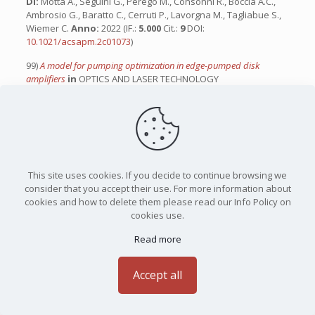
Di:
Motta A., Seguini G., Perego M., Consonni R., Boccia A.C.,
Ambrosio G., Baratto C., Cerruti P., Lavorgna M., Tagliabue S.,
Wiemer C.
Anno:
2022 (IF.:
5.000
Cit.:
9
DOI:
10.1021/acsapm.2c01073
)
99)
A model for pumping optimization in edge-pumped disk
amplifiers
in
OPTICS AND LASER TECHNOLOGY
Di:
Palla D.; Labate L.; Baffigi F.; Cellamare G.; Gizzi L.A.
Anno:
2022 (IF.:
5.000
Cit.:
5
DOI:
10.1016/j.optlastec.2022.108524
)
100)
Peaceful coexistence of thermal equilibrium and the emergence
of time
in
PHYSICAL REVIEW D
Di:
Favalli T., Smerzi A.
Anno:
2022 (IF.:
5.000
Cit.:
5
DOI:
10.1103/PhysRevD.105.023525
)
This site uses cookies. If you decide to continue browsing we
consider that you accept their use. For more information about
101)
Quantum reinforcement learning: the maze problem
in
cookies and how to delete them please read our Info Policy on
QUANTUM MACHINE INTELLIGENCE
cookies use.
Di:
Dalla Pozza N.; Buffoni L.; Martina S.; Caruso F.
Anno:
2022
(IF.:
4.800
Cit.:
22
DOI:
10.1007/s42484-022-00068-y
)
Read more
102)
Quantum neural network autoencoder and classifier applied to
an industrial case study
in
QUANTUM MACHINE INTELLIGENCE
Accept all
Di:
Mangini S., Marruzzo A., Piantanida M., Gerace D., Bajoni
D., Macchiavello C.
Anno:
2022 (IF.:
4.800
Cit.:
21
DOI:
10.1007/s42484-022-00070-4
)