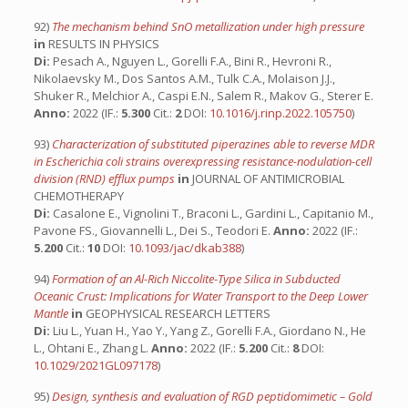
92)
The mechanism behind SnO metallization under high pressure
in
RESULTS IN PHYSICS
Di:
Pesach A., Nguyen L., Gorelli F.A., Bini R., Hevroni R.,
Nikolaevsky M., Dos Santos A.M., Tulk C.A., Molaison J.J.,
Shuker R., Melchior A., Caspi E.N., Salem R., Makov G., Sterer E.
Anno:
2022 (IF.:
5.300
Cit.:
2
DOI:
10.1016/j.rinp.2022.105750
)
93)
Characterization of substituted piperazines able to reverse MDR
in Escherichia coli strains overexpressing resistance-nodulation-cell
division (RND) efflux pumps
in
JOURNAL OF ANTIMICROBIAL
CHEMOTHERAPY
Di:
Casalone E., Vignolini T., Braconi L., Gardini L., Capitanio M.,
Pavone FS., Giovannelli L., Dei S., Teodori E.
Anno:
2022 (IF.:
5.200
Cit.:
10
DOI:
10.1093/jac/dkab388
)
94)
Formation of an Al-Rich Niccolite-Type Silica in Subducted
Oceanic Crust: Implications for Water Transport to the Deep Lower
Mantle
in
GEOPHYSICAL RESEARCH LETTERS
Di:
Liu L., Yuan H., Yao Y., Yang Z., Gorelli F.A., Giordano N., He
L., Ohtani E., Zhang L.
Anno:
2022 (IF.:
5.200
Cit.:
8
DOI:
10.1029/2021GL097178
)
95)
Design, synthesis and evaluation of RGD peptidomimetic – Gold