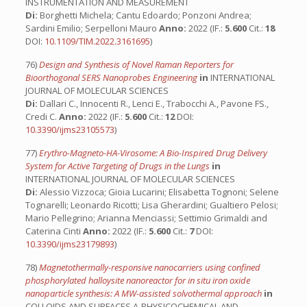
INSTRUMENTATION AND MEASUREMENT
Di:
Borghetti Michela; Cantu Edoardo; Ponzoni Andrea;
Sardini Emilio; Serpelloni Mauro
Anno:
2022 (IF.:
5.600
Cit.:
18
DOI:
10.1109/TIM.2022.3161695
)
76)
Design and Synthesis of Novel Raman Reporters for
Bioorthogonal SERS Nanoprobes Engineering
in
INTERNATIONAL
JOURNAL OF MOLECULAR SCIENCES
Di:
Dallari C., Innocenti R., Lenci E., Trabocchi A., Pavone FS.,
Credi C.
Anno:
2022 (IF.:
5.600
Cit.:
12
DOI:
10.3390/ijms23105573
)
77)
Erythro-Magneto-HA-Virosome: A Bio-Inspired Drug Delivery
System for Active Targeting of Drugs in the Lungs
in
INTERNATIONAL JOURNAL OF MOLECULAR SCIENCES
Di:
Alessio Vizzoca; Gioia Lucarini; Elisabetta Tognoni; Selene
Tognarelli; Leonardo Ricotti; Lisa Gherardini; Gualtiero Pelosi;
Mario Pellegrino; Arianna Menciassi; Settimio Grimaldi and
Caterina Cinti
Anno:
2022 (IF.:
5.600
Cit.:
7
DOI:
10.3390/ijms23179893
)
78)
Magnetothermally-responsive nanocarriers using confined
phosphorylated halloysite nanoreactor for in situ iron oxide
nanoparticle synthesis: A MW-assisted solvothermal approach
in
COLLOIDS AND SURFACES A-PHYSICOCHEMICAL AND