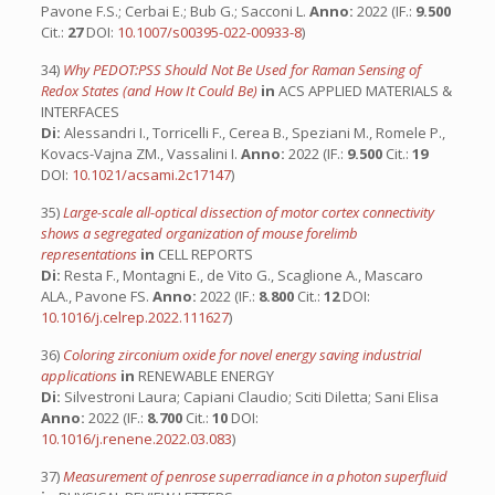
Pavone F.S.; Cerbai E.; Bub G.; Sacconi L.
Anno:
2022 (IF.:
9.500
Cit.:
27
DOI:
10.1007/s00395-022-00933-8
)
34)
Why PEDOT:PSS Should Not Be Used for Raman Sensing of
Redox States (and How It Could Be)
in
ACS APPLIED MATERIALS &
INTERFACES
Di:
Alessandri I., Torricelli F., Cerea B., Speziani M., Romele P.,
Kovacs-Vajna ZM., Vassalini I.
Anno:
2022 (IF.:
9.500
Cit.:
19
DOI:
10.1021/acsami.2c17147
)
35)
Large-scale all-optical dissection of motor cortex connectivity
shows a segregated organization of mouse forelimb
representations
in
CELL REPORTS
Di:
Resta F., Montagni E., de Vito G., Scaglione A., Mascaro
ALA., Pavone FS.
Anno:
2022 (IF.:
8.800
Cit.:
12
DOI:
10.1016/j.celrep.2022.111627
)
36)
Coloring zirconium oxide for novel energy saving industrial
applications
in
RENEWABLE ENERGY
Di:
Silvestroni Laura; Capiani Claudio; Sciti Diletta; Sani Elisa
Anno:
2022 (IF.:
8.700
Cit.:
10
DOI:
10.1016/j.renene.2022.03.083
)
37)
Measurement of penrose superradiance in a photon superfluid