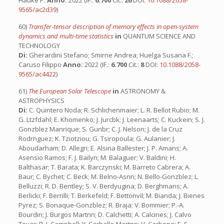
Hauke P.
Anno:
2022 (IF.:
6.700
Cit.:
26
DOI:
10.1088/2058-
9565/ac2d39
)
60)
Transfer-tensor description of memory effects in open-system
dynamics and multi-time statistics
in
QUANTUM SCIENCE AND
TECHNOLOGY
Di:
Gherardini Stefano; Smirne Andrea; Huelga Susana F.;
Caruso Filippo
Anno:
2022 (IF.:
6.700
Cit.:
8
DOI:
10.1088/2058-
9565/ac4422
)
61)
The European Solar Telescope
in
ASTRONOMY &
ASTROPHYSICS
Di:
C. Quintero Noda; R. Schlichenmaier; L. R. Bellot Rubio; M.
G. Ltzfdahl; E. Khomenko; J. Jurcbk; J. Leenaarts; C. Kuckein; S. J.
Gonzblez Manrique; S. Gunbr; C. J. Nelson; J. de la Cruz
Rodrnguez; K. Tziotziou; G. Tsiropoula; G. Aulanier; J.
Aboudarham; D. Allegri; E. Alsina Ballester; J. P. Amans; A.
Asensio Ramos; F. J. Bailyn; M. Balaguer; V. Baldini; H.
Balthasar; T. Barata; K. Barczynski; M. Barreto Cabrera; A.
Baur; C. Bychet; C. Beck; M. Belno-Asnn; N. Bello-Gonzblez; L.
Belluzzi; R. D. Bentley; S. V. Berdyugina; D. Berghmans; A.
Berlicki; F. Berrilli; T. Berkefeld; F. Bettonvil; M. Bianda; J. Bienes
Pyrez; S. Bonaque-Gonzblez; R. Braja; V. Bommier; P.-A.
Bourdin; J. Burgos Martnn; D. Calchetti; A. Calcines; J. Calvo