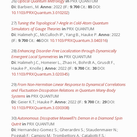
26)
Optical Quantum Metrology
in
PRX QUANTUM
Di:
Barbieri., M.
Anno:
2022 (IF.:
9.700
Cit.:
85
DOI:
10.1103/PRXQuantum.3.010202
)
27)
Tuning the Topological ?-Angle in Cold-Atom Quantum
Simulators of Gauge Theories
in
PRX QUANTUM
Di:
Halimeh JC., McCulloch IP., Yang B., Hauke P.
Anno:
2022
(IF.:
9.700
Cit.:
46
DOI:
10.1103/PRXQuantum.3.040316
)
28)
Enhancing Disorder-Free Localization through Dynamically
Emergent Local Symmetries
in
PRX QUANTUM
Di:
Halimeh J.C., Homeier L., Zhao H., Bohrdt A., Grusdt F.,
Hauke P., Knolle J.
Anno:
2022 (IF.:
9.700
Cit.:
30
DOI:
10.1103/PRXQuantum.3.020345
)
29)
From Non-Hermitian Linear Response to Dynamical Correlations
and Fluctuation-Dissipation Relations in Quantum Many-Body
Systems
in
PRX QUANTUM
Di:
Geier K.T.; Hauke P.
Anno:
2022 (IF.:
9.700
Cit.:
29
DOI:
10.1103/PRXQuantum.3.030308
)
30)
Autonomous Dissipative Maxwell?s Demon in a Diamond Spin
Qutrit
in
PRX QUANTUM
Di:
Hernandez-Gomez S.; Gherardini S.; Staudenmaier N.;
Poggiali F.; Campisi M.; Trombettoni A.; Cataliotti F.S.;