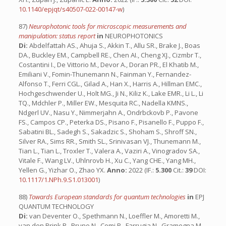
10.1140/epjqt/s40507-022-00147-w
)
87)
Neurophotonic tools for microscopic measurements and
manipulation: status report
in
NEUROPHOTONICS
Di:
Abdelfattah AS., Ahuja S., Akkin T., Allu SR., Brake J., Boas
DA., Buckley EM., Campbell RE., Chen AI., Cheng XJ., Cizmbr T.,
Costantini I., De Vittorio M., Devor A., Doran PR., El Khatib M.,
Emiliani V., Fomin-Thunemann N., Fainman Y., Fernandez-
Alfonso T., Ferri CGL., Gilad A., Han X., Harris A., Hillman EMC.,
Hochgeschwender U., Holt MG., Ji N., Kiliz K., Lake EMR., Li L., Li
TQ., Mdchler P., Miller EW., Mesquita RC., Nadella KMNS.,
Ndgerl UV., Nasu Y., Nimmerjahn A., Ondrbckovb P., Pavone
FS., Campos CP., Peterka DS., Pisano F., Pisanello F., Puppo F.,
Sabatini BL., Sadegh S., Sakadzic S., Shoham S., Shroff SN.,
Silver RA., Sims RR., Smith SL., Srinivasan VJ., Thunemann M.,
Tian L., Tian L., Troxler T., Valera A., Vaziri A., Vinogradov SA.,
Vitale F., Wang LV., Uhlnrovb H., Xu C., Yang CHE., Yang MH.,
Yellen G., Yizhar O., Zhao YX.
Anno:
2022 (IF.:
5.300
Cit.:
39
DOI:
10.1117/1.NPh.9.S1.013001
)
88)
Towards European standards for quantum technologies
in
EPJ
QUANTUM TECHNOLOGY
Di:
van Deventer O., Spethmann N., Loeffler M., Amoretti M.,
van den Brink R., Bruno N., Comi P., Farrugia N., Gramegna M.,