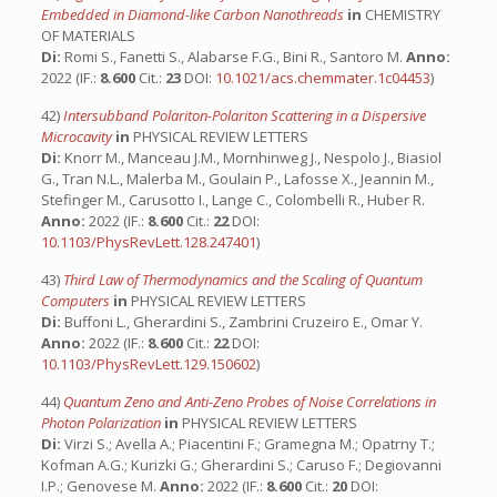
Embedded in Diamond-like Carbon Nanothreads
in
CHEMISTRY
OF MATERIALS
Di:
Romi S., Fanetti S., Alabarse F.G., Bini R., Santoro M.
Anno:
2022 (IF.:
8.600
Cit.:
23
DOI:
10.1021/acs.chemmater.1c04453
)
42)
Intersubband Polariton-Polariton Scattering in a Dispersive
Microcavity
in
PHYSICAL REVIEW LETTERS
Di:
Knorr M., Manceau J.M., Mornhinweg J., Nespolo J., Biasiol
G., Tran N.L., Malerba M., Goulain P., Lafosse X., Jeannin M.,
Stefinger M., Carusotto I., Lange C., Colombelli R., Huber R.
Anno:
2022 (IF.:
8.600
Cit.:
22
DOI:
10.1103/PhysRevLett.128.247401
)
43)
Third Law of Thermodynamics and the Scaling of Quantum
Computers
in
PHYSICAL REVIEW LETTERS
Di:
Buffoni L., Gherardini S., Zambrini Cruzeiro E., Omar Y.
Anno:
2022 (IF.:
8.600
Cit.:
22
DOI:
10.1103/PhysRevLett.129.150602
)
44)
Quantum Zeno and Anti-Zeno Probes of Noise Correlations in
Photon Polarization
in
PHYSICAL REVIEW LETTERS
Di:
Virzi S.; Avella A.; Piacentini F.; Gramegna M.; Opatrny T.;
Kofman A.G.; Kurizki G.; Gherardini S.; Caruso F.; Degiovanni
I.P.; Genovese M.
Anno:
2022 (IF.:
8.600
Cit.:
20
DOI: