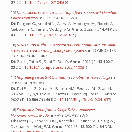
27
DOI:
10.1002/advs.202104508
)
15)
Dimensional Crossover in the Superfluid-Supersolid Quantum
Phase Transition
in
PHYSICAL REVIEW X
Di:
Biagioni G., Antolini N., Alana A., Modugno M., Fioretti A.,
Gabbanini C., Tanzi ., Modugno G.
Anno:
2022 (IF.:
14.417
Cit.:
43
DOI:
10.1103/PhysRevX.12.021019
)
16)
Novel ceramic fibre-Zirconium diboride composites for solar
receivers in concentrating solar power systems
in
COMPOSITES
PART B-ENGINEERING
Di:
Zoli L., Failla S., Sani E., Sciti D.
Anno:
2022 (IF.:
13.100
Cit.:
23
DOI:
10.1016/j.compositesb.2022.110081
)
17)
Imprinting Persistent Currents in Tunable Fermionic Rings
in
PHYSICAL REVIEW X
Di:
Del Pace G., Xhani K., Falconi AM., Fedrizzi M., Grani N.,
Rajkov DH., Inguscio M., Scazza F., Kwon WJ., Roati G.
Anno:
2022 (IF.:
12.500
Cit.:
60
DOI:
10.1103/PhysRevX.12.041037
)
18)
Frequency Comb from a Single Driven Nonlinear
Nanomechanical Mode
in
PHYSICAL REVIEW X
Di:
Ochs J.S., BoneYA D.K.J., Rastelli G., Seitner M., Belzig W.,
Dykman M.I., Weig E.M.
Anno:
2022 (IF.:
12.500
Cit.:
34
DOI: