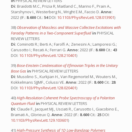
in
PHYSICAL REVIEW LETTERS
Di:
Braidotti M.C., Prizia R, Maitland C., Marino F., Prain A.,
Starshynov I., Westerberg N., Wright E.M., Faccio D.
Anno:
2022 (IF.:
8.600
Cit.:
54
DOI:
10.1103/PhysRevLett.128.013901
)
38)
Observation of Massless and Massive Collective Excitations with
Faraday Patterns in a Two-Component Superfluid
in
PHYSICAL
REVIEW LETTERS
Di:
Cominotti R.; Berti A.; Farolfi A.; Zenesini A.; Lamporesi G.;
Carusotto I.; Recati A.; Ferrari G.
Anno:
2022 (IF.:
8.600
Cit.:
43
DOI:
10.1103/PhysRevLett.128.210401
)
39)
Bose-Einstein Condensation of Efimovian Triples in the Unitary
Bose Gas
in
PHYSICAL REVIEW LETTERS
Di:
Musolino S., Kurkjian H., Van Regemortel M., Wouters M.,
Kokkelmans SJJMF., Colussi VE.
Anno:
2022 (IF.:
8.600
Cit.:
28
DOI:
10.1103/PhysRevLett.128.020401
)
40)
High-Resolution Coherent Probe Spectroscopy of a Polariton
Quantum Fluid
in
PHYSICAL REVIEW LETTERS
Di:
Claude F., Jacquet MJ., Usciati R., Carusotto I., Giacobino E.,
Bramati A., Glorieux Q.
Anno:
2022 (IF.:
8.600
Cit.:
25
DOI:
10.1103/PhysRevLett.129.103601
)
41)
High-Pressure Synthesis of 1D Low-Bandgap Polymers