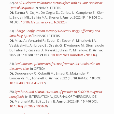
22)
An All-Dielectric Polaritonic Metasurface with a Giant Nonlinear
Optical Response
in
NANO LETTERS
Di:
Sarma R., Xu JM., De Ceglia D., Carletti L., Campione S., Klem
J., Sinclair MB., Belkin MA., Brener I.
Anno:
2022 (IF.:
10.800
Cit.:
40
DOI:
10.1021/acs.nanolett.1c03325
)
23)
Charge Configuration Memory Devices: Energy Efficiency and
Switching Speed
in
NANO LETTERS
Di:
Mraz A.; Venturini R.; Svetin D.; Sever V.; Mihailovic I.A.;
Vaskivskyi I.; Ambrozic B.; Drazic G.; D’Antuono M.; Stornaiuolo
D.; Tafuri F.; Kazazis D.; Ravnik J.; Ekinci Y.; Mihailovic D.
Anno:
2022 (IF.:
10.800
Cit.:
21
DOI:
10.1021/acs.nanolett.2c01116
)
24)
Real-time two-photon interference from distinct molecules on
the same chip
in
OPTICA
Di:
Duquennoy R., Colautti M., Emadi R., Majumder P.,
Lombardi P.E., Toninelli C.
Anno:
2022 (IF.:
10.644
Cit.:
19
DOI:
10.1364/OPTICA.452317
)
25)
Synthesis and characterization of goethite (α-FeOOH) magnetic
nanofluids
in
INTERNATIONAL JOURNAL OF THERMOFLUIDS
Di:
Martina M.R., Zoli L., Sani E.
Anno:
2022 (IF.:
10.440
DOI:
10.1016/j.ijft.2022.100169
)