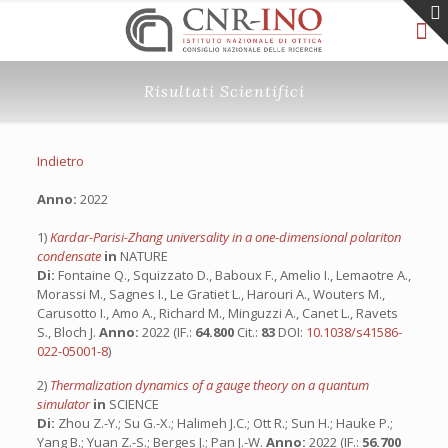
Risultati Scientifici
Indietro
Anno:
2022
1)
Kardar-Parisi-Zhang universality in a one-dimensional polariton
condensate
in
NATURE
Di:
Fontaine Q., Squizzato D., Baboux F., Amelio I., Lemaotre A.,
Morassi M., Sagnes I., Le Gratiet L., Harouri A., Wouters M.,
Carusotto I., Amo A., Richard M., Minguzzi A., Canet L., Ravets
S., Bloch J.
Anno:
2022 (IF.:
64.800
Cit.:
83
DOI:
10.1038/s41586-
022-05001-8
)
2)
Thermalization dynamics of a gauge theory on a quantum
simulator
in
SCIENCE
Di:
Zhou Z.-Y.; Su G.-X.; Halimeh J.C.; Ott R.; Sun H.; Hauke P.;
Yang B.; Yuan Z.-S.; Berges J.; Pan J.-W.
Anno:
2022 (IF.:
56.700