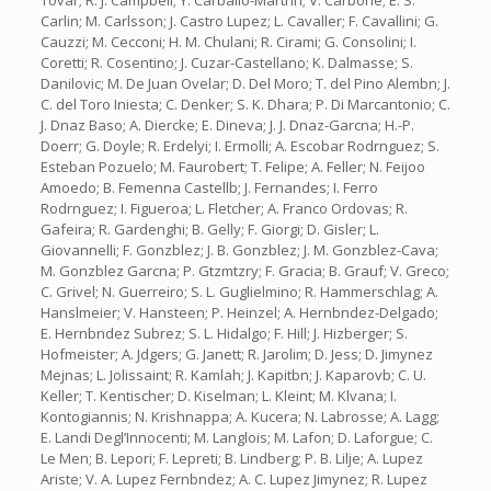
Tovar; R. J. Campbell; Y. Carballo-Martnn; V. Carbone; E. S.
Carlin; M. Carlsson; J. Castro Lupez; L. Cavaller; F. Cavallini; G.
Cauzzi; M. Cecconi; H. M. Chulani; R. Cirami; G. Consolini; I.
Coretti; R. Cosentino; J. Cuzar-Castellano; K. Dalmasse; S.
Danilovic; M. De Juan Ovelar; D. Del Moro; T. del Pino Alembn; J.
C. del Toro Iniesta; C. Denker; S. K. Dhara; P. Di Marcantonio; C.
J. Dnaz Baso; A. Diercke; E. Dineva; J. J. Dnaz-Garcna; H.-P.
Doerr; G. Doyle; R. Erdelyi; I. Ermolli; A. Escobar Rodrnguez; S.
Esteban Pozuelo; M. Faurobert; T. Felipe; A. Feller; N. Feijoo
Amoedo; B. Femenna Castellb; J. Fernandes; I. Ferro
Rodrnguez; I. Figueroa; L. Fletcher; A. Franco Ordovas; R.
Gafeira; R. Gardenghi; B. Gelly; F. Giorgi; D. Gisler; L.
Giovannelli; F. Gonzblez; J. B. Gonzblez; J. M. Gonzblez-Cava;
M. Gonzblez Garcna; P. Gtzmtzry; F. Gracia; B. Grauf; V. Greco;
C. Grivel; N. Guerreiro; S. L. Guglielmino; R. Hammerschlag; A.
Hanslmeier; V. Hansteen; P. Heinzel; A. Hernbndez-Delgado;
E. Hernbndez Subrez; S. L. Hidalgo; F. Hill; J. Hizberger; S.
Hofmeister; A. Jdgers; G. Janett; R. Jarolim; D. Jess; D. Jimynez
Mejnas; L. Jolissaint; R. Kamlah; J. Kapitbn; J. Kaparovb; C. U.
Keller; T. Kentischer; D. Kiselman; L. Kleint; M. Klvana; I.
Kontogiannis; N. Krishnappa; A. Kucera; N. Labrosse; A. Lagg;
E. Landi Degl’Innocenti; M. Langlois; M. Lafon; D. Laforgue; C.
Le Men; B. Lepori; F. Lepreti; B. Lindberg; P. B. Lilje; A. Lupez
Ariste; V. A. Lupez Fernbndez; A. C. Lupez Jimynez; R. Lupez