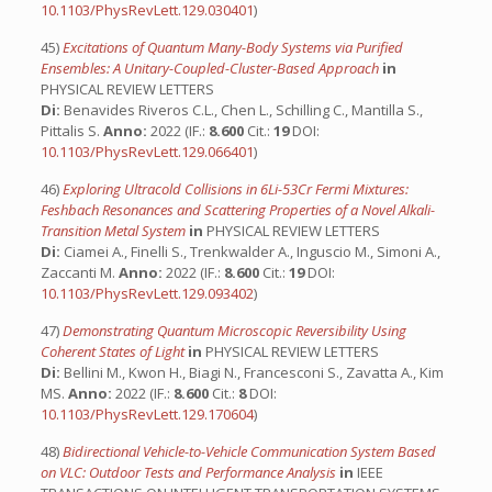
10.1103/PhysRevLett.129.030401
)
45)
Excitations of Quantum Many-Body Systems via Purified
Ensembles: A Unitary-Coupled-Cluster-Based Approach
in
PHYSICAL REVIEW LETTERS
Di:
Benavides Riveros C.L., Chen L., Schilling C., Mantilla S.,
Pittalis S.
Anno:
2022 (IF.:
8.600
Cit.:
19
DOI:
10.1103/PhysRevLett.129.066401
)
46)
Exploring Ultracold Collisions in 6Li-53Cr Fermi Mixtures:
Feshbach Resonances and Scattering Properties of a Novel Alkali-
Transition Metal System
in
PHYSICAL REVIEW LETTERS
Di:
Ciamei A., Finelli S., Trenkwalder A., Inguscio M., Simoni A.,
Zaccanti M.
Anno:
2022 (IF.:
8.600
Cit.:
19
DOI:
10.1103/PhysRevLett.129.093402
)
47)
Demonstrating Quantum Microscopic Reversibility Using
Coherent States of Light
in
PHYSICAL REVIEW LETTERS
Di:
Bellini M., Kwon H., Biagi N., Francesconi S., Zavatta A., Kim
MS.
Anno:
2022 (IF.:
8.600
Cit.:
8
DOI:
10.1103/PhysRevLett.129.170604
)
48)
Bidirectional Vehicle-to-Vehicle Communication System Based
on VLC: Outdoor Tests and Performance Analysis
in
IEEE