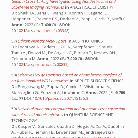
Genipin Cross-Linking Investigated Using Nondestructive and
Label-Free Imaging Techniques
in
ANALYTICAL CHEMISTRY
Di:
Shaik TA., Baria E., Wang X., Korinth F., Lagarto JL,
Höppener C., Pavone F.S., Deckert V., Popp J., Cicchi R., Krafft C.
Anno:
2022 (IF.:
7.400
Cit.:
8
DOI:
10.1021/acs.analchem.1c03348
)
57)
Lithium Niobate Meta-Optics
in
ACS PHOTONICS
Di:
Fedotova A., Carletti L., Zilli A., Setzpfandt F., Staude I.,
Toma A., Finazzi M., De Angelis C., Pertsch T., Neshev DN.,
Celebrano M.
Anno:
2022 (IF.:
7.000
Cit.:
86
DOI:
10.1021/acsphotonics.2c00835
)
58)
Selective H2S gas sensors based on ohmic hetero-interface of
Au-functionalized WO3 nanowires
in
APPLIED SURFACE SCIENCE
Di:
Punginsang M., Zappa D., Comini E., Wisitsoraat A.,
Sberveglieri G., Ponzoni A., Liewhiran C.
Anno:
2022 (IF.:
6.700
Cit.:
77
DOI:
10.1016/j.apsusc.2021.151262
)
59)
Universal quantum computation and quantum error correction
with ultracold atomic mixtures
in
QUANTUM SCIENCE AND
TECHNOLOGY
Di:
Kasper V., Gonzalez-Cuadra D., Hegde A., Xia A., Dauphin
A., Huber F., Tiemann E., Lewenstein M., Jendrzejewski F.,