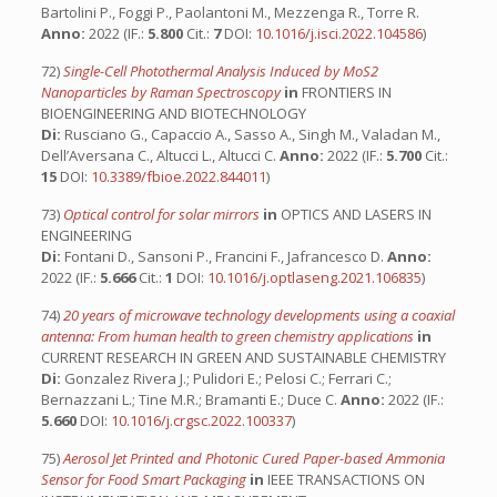
Bartolini P., Foggi P., Paolantoni M., Mezzenga R., Torre R.
Anno:
2022 (IF.:
5.800
Cit.:
7
DOI:
10.1016/j.isci.2022.104586
)
72)
Single-Cell Photothermal Analysis Induced by MoS2
Nanoparticles by Raman Spectroscopy
in
FRONTIERS IN
BIOENGINEERING AND BIOTECHNOLOGY
Di:
Rusciano G., Capaccio A., Sasso A., Singh M., Valadan M.,
Dell’Aversana C., Altucci L., Altucci C.
Anno:
2022 (IF.:
5.700
Cit.:
15
DOI:
10.3389/fbioe.2022.844011
)
73)
Optical control for solar mirrors
in
OPTICS AND LASERS IN
ENGINEERING
Di:
Fontani D., Sansoni P., Francini F., Jafrancesco D.
Anno:
2022 (IF.:
5.666
Cit.:
1
DOI:
10.1016/j.optlaseng.2021.106835
)
74)
20 years of microwave technology developments using a coaxial
antenna: From human health to green chemistry applications
in
CURRENT RESEARCH IN GREEN AND SUSTAINABLE CHEMISTRY
Di:
Gonzalez Rivera J.; Pulidori E.; Pelosi C.; Ferrari C.;
Bernazzani L.; Tine M.R.; Bramanti E.; Duce C.
Anno:
2022 (IF.:
5.660
DOI:
10.1016/j.crgsc.2022.100337
)
75)
Aerosol Jet Printed and Photonic Cured Paper-based Ammonia
Sensor for Food Smart Packaging
in
IEEE TRANSACTIONS ON