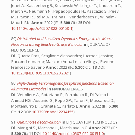
Jenet A., Kassenberg B., Kozlowski W., Ldnger T., Lindstrom T.,
Martin V., Neumann N., Papadopoulos H., Pascazio S., Peev
M., Pitwon R., Rol M.A., Traina P., Venderbosch P., Wilhelm-
Mauch F.K.
Anno:
2022 (IF.:
5.300
Cit.:
25
DOI:
10.1140/epjqt/s40507-022-00150-1
)
89)
Distributed and Localized Dynamics Emerge in the Mouse
Neocortex during Reach-to-Grasp Behavior
in
JOURNAL OF
NEUROSCIENCE
Di:
Quarta Eros; Scaglione Alessandro; Lucchesi Jessica;
Sacconi Leonardo; Mascaro Anna Letizia Allegra; Pavone
Francesco Saverio
Anno:
2022 (IF.:
5.300
Cit.:
13
DOI:
10.1523/JNEUROSCI.0762-20.2021
)
90)
High-Quality Ferromagnetic Josephson Junctions Based on
Aluminum Electrodes
in
NANOMATERIALS
Di:
Vettoliere A., Satariano R., Ferraiuolo R., Di Palma L.,
Ahmad HG., Ausanio G., Pepe GP., Tafuri F., Massarotti D.,
Montemurro D., Granata C., Parlato L.
Anno:
2022 (IF.:
5.300
Cit.:
12
DOI:
10.3390/nano12234155
)
91)
Qubit noise deconvolution
in
EPJ QUANTUM TECHNOLOGY
Di:
Mangini S., Maccone L., Macchiavello C.
Anno:
2022 (IF.:
5.300
Cit.:
11
DOI:
10.1140/epjqt/s40507-022-00151-0
)