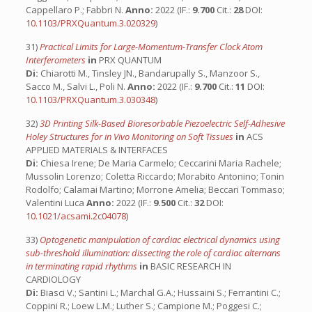
Cappellaro P.; Fabbri N.
Anno:
2022 (IF.:
9.700
Cit.:
28
DOI:
10.1103/PRXQuantum.3.020329
)
31)
Practical Limits for Large-Momentum-Transfer Clock Atom
Interferometers
in
PRX QUANTUM
Di:
Chiarotti M., Tinsley JN., Bandarupally S., Manzoor S.,
Sacco M., Salvi L., Poli N.
Anno:
2022 (IF.:
9.700
Cit.:
11
DOI:
10.1103/PRXQuantum.3.030348
)
32)
3D Printing Silk-Based Bioresorbable Piezoelectric Self-Adhesive
Holey Structures for in Vivo Monitoring on Soft Tissues
in
ACS
APPLIED MATERIALS & INTERFACES
Di:
Chiesa Irene; De Maria Carmelo; Ceccarini Maria Rachele;
Mussolin Lorenzo; Coletta Riccardo; Morabito Antonino; Tonin
Rodolfo; Calamai Martino; Morrone Amelia; Beccari Tommaso;
Valentini Luca
Anno:
2022 (IF.:
9.500
Cit.:
32
DOI:
10.1021/acsami.2c04078
)
33)
Optogenetic manipulation of cardiac electrical dynamics using
sub-threshold illumination: dissecting the role of cardiac alternans
in terminating rapid rhythms
in
BASIC RESEARCH IN
CARDIOLOGY
Di:
Biasci V.; Santini L.; Marchal G.A.; Hussaini S.; Ferrantini C.;
Coppini R.; Loew L.M.; Luther S.; Campione M.; Poggesi C.;