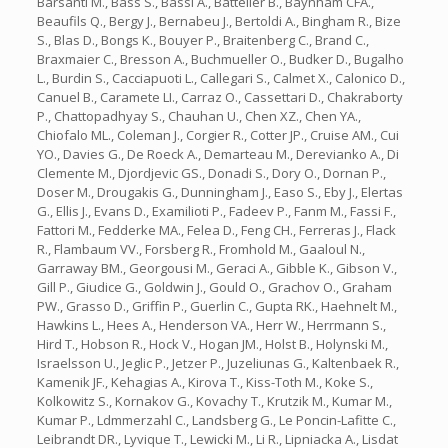
Barsanti M., Bass S., Bassi A., Battelier B., Baynham CFA.,
Beaufils Q., Bergy J., Bernabeu J., Bertoldi A., Bingham R., Bize
S., Blas D., Bongs K., Bouyer P., Braitenberg C., Brand C.,
Braxmaier C., Bresson A., Buchmueller O., Budker D., Bugalho
L., Burdin S., Cacciapuoti L., Callegari S., Calmet X., Calonico D.,
Canuel B., Caramete LI., Carraz O., Cassettari D., Chakraborty
P., Chattopadhyay S., Chauhan U., Chen XZ., Chen YA.,
Chiofalo ML., Coleman J., Corgier R., Cotter JP., Cruise AM., Cui
YO., Davies G., De Roeck A., Demarteau M., Derevianko A., Di
Clemente M., Djordjevic GS., Donadi S., Dory O., Dornan P.,
Doser M., Drougakis G., Dunningham J., Easo S., Eby J., Elertas
G., Ellis J., Evans D., Examilioti P., Fadeev P., Fanm M., Fassi F.,
Fattori M., Fedderke MA., Felea D., Feng CH., Ferreras J., Flack
R., Flambaum VV., Forsberg R., Fromhold M., Gaaloul N.,
Garraway BM., Georgousi M., Geraci A., Gibble K., Gibson V.,
Gill P., Giudice G., Goldwin J., Gould O., Grachov O., Graham
PW., Grasso D., Griffin P., Guerlin C., Gupta RK., Haehnelt M.,
Hawkins L., Hees A., Henderson VA., Herr W., Herrmann S.,
Hird T., Hobson R., Hock V., Hogan JM., Holst B., Holynski M.,
Israelsson U., Jeglic P., Jetzer P., Juzeliunas G., Kaltenbaek R.,
Kamenik JF., Kehagias A., Kirova T., Kiss-Toth M., Koke S.,
Kolkowitz S., Kornakov G., Kovachy T., Krutzik M., Kumar M.,
Kumar P., Ldmmerzahl C., Landsberg G., Le Poncin-Lafitte C.,
Leibrandt DR., Lyvique T., Lewicki M., Li R., Lipniacka A., Lisdat