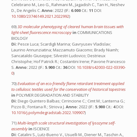
Celebrano M., Leo G., Rahmani M., Jagadish C., Tan H., Neshev
D., De Angelis C.
Anno:
2022 (IF.:
6.000
Cit.:
11
DOI:
10.1080/23746149.2021.2022992
)
69)
3D molecular phenotyping of cleared human brain tissues with
light-sheet fluorescence microscopy
in
COMMUNICATIONS
BIOLOGY
Di:
Pesce Luca; Scardigli Marina; Gavryusev Vladislav;
Laurino Annunziatina; Mazzamuto Giacomo; Brady Niamh;
Sancataldo Giuseppe; Silvestri Ludovico; Destrieux
Christophe; Hof Patrick R.; Costantini Irene; Pavone Francesco
S.
Anno:
2022 (IF.:
5.900
Cit.:
36
DOI:
10.1038/s42003-022-03390-
0
)
70)
Evaluation of an eco-friendly flame retardant treatment applied
to cellulosic textiles used for the conservation of historical tapestries
in
POLYMER DEGRADATION AND STABILITY
Di:
Diego Quintero Balbas; Cirrincione C.; Cimt M.; Lanterna G.;
Pizzo B.; Fontana R.; Striova J.
Anno:
2022 (IF.:
5.900
Cit.:
4
DOI:
10.1016/j.polymdegradstab.2022.109907
)
71)
Multi-length scale structural investigation of lysozyme self-
assembly
in
ISCIENCE
Di:
Catalini S., Lutz-Bueno V., Usuelli M., Diener M., Taschin A.,