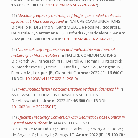
16.600
Cit.:
30
DOI:
10.1038/s41467-022-28779-7
)
11)
Absolute frequency metrology of buffer-gas-cooled molecular
spectra at 1 kHz accuracy level
in
NATURE COMMUNICATIONS
Di:
Aiello R., Di Sarno V., Santi MGD., De Rosa M., Ricciardi I.,
De Natale P., Santamaria L., Giusfredi G., Maddaloni P.
Anno:
2022 (IF.:
16.600
Cit.:
18
DOI:
10.1038/s41467-022-34758-9
)
12)
Nanoscale self-organization and metastable non-thermal
metallicity in Mott insulators
in
NATURE COMMUNICATIONS
Di:
Ronchi A., Franceschini P., De Poli A., Homm P., Fitzpatrick
A., Maccherozzi F., Ferrini G., Banfi F., Dhesi SS., Menghini M.,
Fabrizio M., Locquet JP., Giannetti C.
Anno:
2022 (IF.:
16.600
Cit.:
18
DOI:
10.1038/s41467-022-31298-0
)
13)
4-Aminothiophenol Photodimerization Without Plasmons**
in
ANGEWANDTE CHEMIE-INTERNATIONAL EDITION
Di:
Alessandri., I.
Anno:
2022 (IF.:
16.600
Cit.:
13
DOI:
10.1002/anie.202205013
)
14)
Efficient Frequency Conversion with Geometric Phase Control in
Optical Metasurfaces
in
ADVANCED SCIENCE
Di:
Reineke Matsudo B.; Sain B.; Carletti L.; Zhang X.; Gao W.;
de Angelis C.; Huang L.; Zentgraf T.
Anno:
2022 (IF.:
15.100
Cit.: