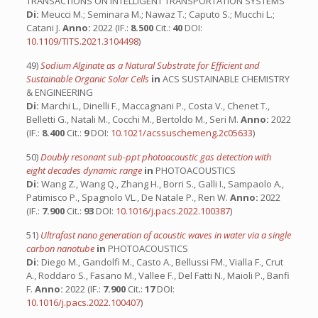
TRANSACTIONS ON INTELLIGENT TRANSPORTATION SYSTEMS
Di:
Meucci M.; Seminara M.; Nawaz T.; Caputo S.; Mucchi L.;
Catani J.
Anno:
2022 (IF.:
8.500
Cit.:
40
DOI:
10.1109/TITS.2021.3104498
)
49)
Sodium Alginate as a Natural Substrate for Efficient and
Sustainable Organic Solar Cells
in
ACS SUSTAINABLE CHEMISTRY
& ENGINEERING
Di:
Marchi L., Dinelli F., Maccagnani P., Costa V., Chenet T.,
Belletti G., Natali M., Cocchi M., Bertoldo M., Seri M.
Anno:
2022
(IF.:
8.400
Cit.:
9
DOI:
10.1021/acssuschemeng.2c05633
)
50)
Doubly resonant sub-ppt photoacoustic gas detection with
eight decades dynamic range
in
PHOTOACOUSTICS
Di:
Wang Z., Wang Q., Zhang H., Borri S., Galli I., Sampaolo A.,
Patimisco P., Spagnolo VL., De Natale P., Ren W.
Anno:
2022
(IF.:
7.900
Cit.:
93
DOI:
10.1016/j.pacs.2022.100387
)
51)
Ultrafast nano generation of acoustic waves in water via a single
carbon nanotube
in
PHOTOACOUSTICS
Di:
Diego M., Gandolfi M., Casto A., Bellussi FM., Vialla F., Crut
A., Roddaro S., Fasano M., Vallee F., Del Fatti N., Maioli P., Banfi
F.
Anno:
2022 (IF.:
7.900
Cit.:
17
DOI:
10.1016/j.pacs.2022.100407
)