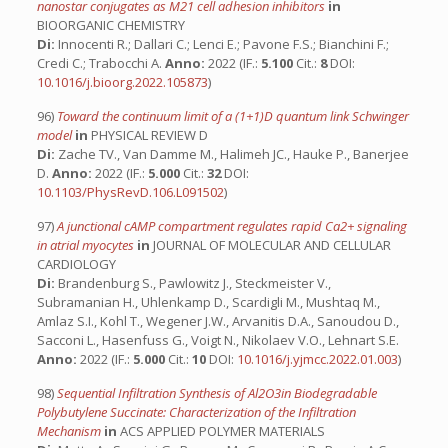
nanostar conjugates as M21 cell adhesion inhibitors
in
BIOORGANIC CHEMISTRY
Di:
Innocenti R.; Dallari C.; Lenci E.; Pavone F.S.; Bianchini F.;
Credi C.; Trabocchi A.
Anno:
2022 (IF.:
5.100
Cit.:
8
DOI:
10.1016/j.bioorg.2022.105873
)
96)
Toward the continuum limit of a (1+1)D quantum link Schwinger
model
in
PHYSICAL REVIEW D
Di:
Zache TV., Van Damme M., Halimeh JC., Hauke P., Banerjee
D.
Anno:
2022 (IF.:
5.000
Cit.:
32
DOI:
10.1103/PhysRevD.106.L091502
)
97)
A junctional cAMP compartment regulates rapid Ca2+ signaling
in atrial myocytes
in
JOURNAL OF MOLECULAR AND CELLULAR
CARDIOLOGY
Di:
Brandenburg S., Pawlowitz J., Steckmeister V.,
Subramanian H., Uhlenkamp D., Scardigli M., Mushtaq M.,
Amlaz S.I., Kohl T., Wegener J.W., Arvanitis D.A., Sanoudou D.,
Sacconi L., Hasenfuss G., Voigt N., Nikolaev V.O., Lehnart S.E.
Anno:
2022 (IF.:
5.000
Cit.:
10
DOI:
10.1016/j.yjmcc.2022.01.003
)
98)
Sequential Infiltration Synthesis of Al2O3in Biodegradable
Polybutylene Succinate: Characterization of the Infiltration
Mechanism
in
ACS APPLIED POLYMER MATERIALS