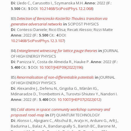
Di:
Lledo C., Carusotto I., Szymanska M.H.
Anno:
2022 (IF.:
5.500
Cit.:
5
DOI:
10.21468/SciPostPhys.12.2.068
)
83)
Detection of Berezinskii-Kosterlitz-Thouless transition via
generative adversarial networks
in
SCIPOST PHYSICS
Di:
Contessi Daniele; Ricci Elisa; Recati Alessio; Rizzi Matte
Anno:
2022 (IF.:
5.500
Cit.:
4
DOI:
10.21468/SciPostPhys.12.3.107
)
84)
Entanglement witnessing for lattice gauge theories
in
JOURNAL
OF HIGH ENERGY PHYSICS
Di:
Panizza V., Costa de Almeida R., Hauke P.
Anno:
2022 (IF.:
5.400
Cit.:
5
DOI:
10.1007/JHEP09(2022)196
)
85)
Renormalisation of non-differentiable potentials
in
JOURNAL
OF HIGH ENERGY PHYSICS
Di:
Alexandre J., Defenu N., Grigolia G., Màriàn IG.,
Mdinaradze D., Trombettoni A., Turovtsi-Shiutev Y., Nandori I.
Anno:
2022 (IF.:
5.400
DOI:
10.1007/JHEP07(2022)012
)
86)
Cold atoms in space: community workshop summary and
proposed road-map
in
EPJ QUANTUM TECHNOLOGY
Di:
Alonso I., Alpigiani C., Altschul B., Ara’jo H., Arduini G., Arlt J.,
Badurina L., Balaz A., Bandarupally S., Barish BC., Barone M.,