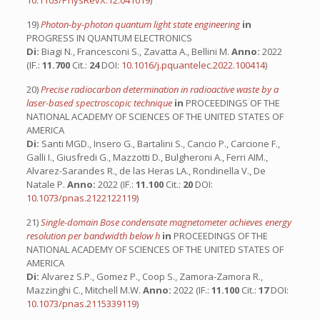
10.1103/PhysRevX.12.041019
)
19)
Photon-by-photon quantum light state engineering
in
PROGRESS IN QUANTUM ELECTRONICS
Di:
Biagi N., Francesconi S., Zavatta A., Bellini M.
Anno:
2022
(IF.:
11.700
Cit.:
24
DOI:
10.1016/j.pquantelec.2022.100414
)
20)
Precise radiocarbon determination in radioactive waste by a
laser-based spectroscopic technique
in
PROCEEDINGS OF THE
NATIONAL ACADEMY OF SCIENCES OF THE UNITED STATES OF
AMERICA
Di:
Santi MGD., Insero G., Bartalini S., Cancio P., Carcione F.,
Galli I., Giusfredi G., Mazzotti D., Bulgheroni A., Ferri AIM.,
Alvarez-Sarandes R., de las Heras LA., Rondinella V., De
Natale P.
Anno:
2022 (IF.:
11.100
Cit.:
20
DOI:
10.1073/pnas.2122122119
)
21)
Single-domain Bose condensate magnetometer achieves energy
resolution per bandwidth below h
in
PROCEEDINGS OF THE
NATIONAL ACADEMY OF SCIENCES OF THE UNITED STATES OF
AMERICA
Di:
Alvarez S.P., Gomez P., Coop S., Zamora-Zamora R.,
Mazzinghi C., Mitchell M.W.
Anno:
2022 (IF.:
11.100
Cit.:
17
DOI:
10.1073/pnas.2115339119
)