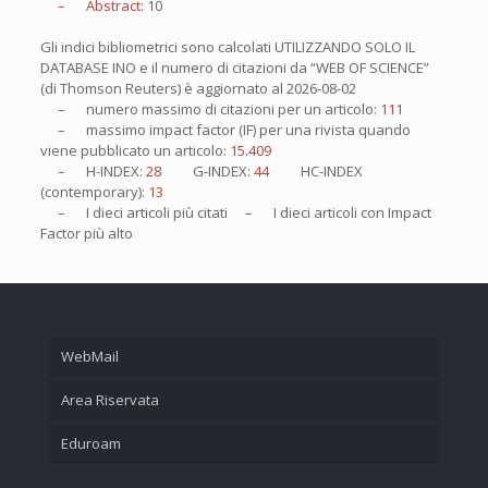
– Abstract:
10
Gli indici bibliometrici sono calcolati UTILIZZANDO SOLO IL
DATABASE INO e il numero di citazioni da “WEB OF SCIENCE”
(di Thomson Reuters) è aggiornato al
2026-08-02
– numero massimo di citazioni per un articolo:
111
– massimo impact factor (IF) per una rivista quando
viene pubblicato un articolo:
15.409
– H-INDEX:
28
G-INDEX:
44
HC-INDEX
(contemporary):
13
– I
dieci
articoli più citati – I
dieci
articoli con Impact
Factor più alto
WebMail
Area Riservata
Eduroam