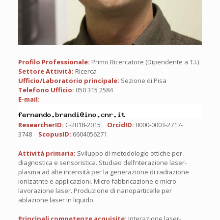
Profilo Professionale:
Primo Ricercatore (Dipendente a T.I.)
Settore Attività:
Ricerca
Ufficio/Laboratorio principale:
Sezione di Pisa
Telefono Ufficio:
050 315 2584
E-mail:
ResearcherID:
C-2018-2015
OrcidID:
0000-0003-2717-
3748
ScopusID:
6604056271
Attività primaria:
Sviluppo di metodologie ottiche per
diagnostica e sensoristica. Studiao dell’nterazione laser-
plasma ad alte intensità per la generazione di radiazione
ionizatnte e applicazioni. Micro fabbricazione e micro
lavorazione laser. Produzione di nanoparticelle per
ablazione laser in liquido.
Principali competenze acquisite:
Interazione laser-