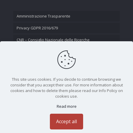
Amministrazione Trasparente
Privacy GDPR 2016/679
CNR – Consiglio Nazionale delle Ricerche
Contatti
This site uses cookies. If you decide to continue browsing we
consider that you accept their use. For more information about
cookies and how to delete them please read our Info Policy on
cookies use.
Read more
CNR - Istituto Nazionale di Ottica - Largo Fermi 6, 50125
Firenze | Tel. 05523081 - P.IVA 02118311006
Accept all