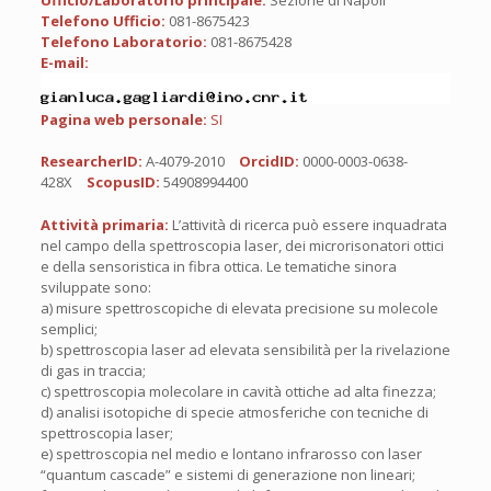
Ufficio/Laboratorio principale:
Sezione di Napoli
Telefono Ufficio:
081-8675423
Telefono Laboratorio:
081-8675428
E-mail:
Pagina web personale:
SI
ResearcherID:
A-4079-2010
OrcidID:
0000-0003-0638-
428X
ScopusID:
54908994400
Attività primaria:
L’attività di ricerca può essere inquadrata
nel campo della spettroscopia laser, dei microrisonatori ottici
e della sensoristica in fibra ottica. Le tematiche sinora
sviluppate sono:
a) misure spettroscopiche di elevata precisione su molecole
semplici;
b) spettroscopia laser ad elevata sensibilità per la rivelazione
di gas in traccia;
c) spettroscopia molecolare in cavità ottiche ad alta finezza;
d) analisi isotopiche di specie atmosferiche con tecniche di
spettroscopia laser;
e) spettroscopia nel medio e lontano infrarosso con laser
“quantum cascade” e sistemi di generazione non lineari;