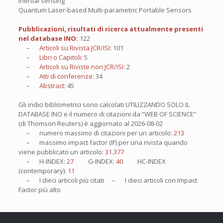
inertial sensing
Quantum Laser-based Multi-parametric Portable Sensors
Pubblicazioni, risultati di ricerca attualmente presenti
nel database INO:
122
– Articoli su Rivista JCR/ISI:
101
– Libri o Capitoli:
5
– Articoli su Riviste non JCR/ISI:
2
– Atti di conferenze:
34
– Abstract:
45
Gli indici bibliometrici sono calcolati UTILIZZANDO SOLO IL
DATABASE INO e il numero di citazioni da “WEB OF SCIENCE”
(di Thomson Reuters) è aggiornato al
2026-08-02
– numero massimo di citazioni per un articolo:
213
– massimo impact factor (IF) per una rivista quando
viene pubblicato un articolo:
31.377
– H-INDEX:
27
G-INDEX:
40
HC-INDEX
(contemporary):
11
– I
dieci
articoli più citati – I
dieci
articoli con Impact
Factor più alto