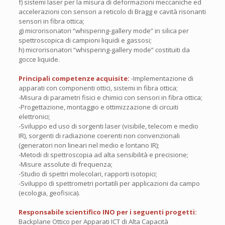
f) sistemi laser per la misura di deformazioni meccaniche ed
accelerazioni con sensori a reticolo di Bragg e cavità risonanti
sensori in fibra ottica;
g) microrisonatori “whispering-gallery mode” in silica per
spettroscopica di campioni liquidi e gassosi;
h) microrisonatori “whispering-gallery mode” costituiti da
gocce liquide.
Principali competenze acquisite:
-Implementazione di
apparati con componenti ottici, sistemi in fibra ottica;
-Misura di parametri fisici e chimici con sensori in fibra ottica;
-Progettazione, montaggio e ottimizzazione di circuiti
elettronici;
-Sviluppo ed uso di sorgenti laser (visibile, telecom e medio
IR), sorgenti di radiazione coerenti non convenzionali
(generatori non lineari nel medio e lontano IR);
-Metodi di spettroscopia ad alta sensibilità e precisione;
-Misure assolute di frequenza;
-Studio di spettri molecolari, rapporti isotopici;
-Sviluppo di spettrometri portatili per applicazioni da campo
(ecologia, geofisica).
Responsabile scientifico INO per i seguenti progetti:
Backplane Ottico per Apparati ICT di Alta Capacità