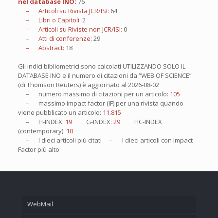
nel database INO:
76
– Articoli su Rivista JCR/ISI:
64
– Libri o Capitoli:
2
– Articoli su Riviste non JCR/ISI:
0
– Atti di conferenze:
29
– Abstract:
18
Gli indici bibliometrici sono calcolati UTILIZZANDO SOLO IL
DATABASE INO e il numero di citazioni da “WEB OF SCIENCE”
(di Thomson Reuters) è aggiornato al
2026-08-02
– numero massimo di citazioni per un articolo:
105
– massimo impact factor (IF) per una rivista quando
viene pubblicato un articolo:
11.815
– H-INDEX:
19
G-INDEX:
29
HC-INDEX
(contemporary):
10
– I
dieci
articoli più citati – I
dieci
articoli con Impact
Factor più alto
WebMail