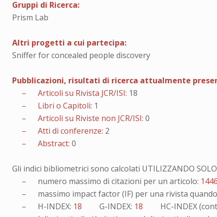
Gruppi di Ricerca:
Prism Lab
Altri progetti a cui partecipa:
Sniffer for concealed people discovery
Pubblicazioni, risultati di ricerca attualmente pres
– Articoli su Rivista JCR/ISI:
18
– Libri o Capitoli:
1
– Articoli su Riviste non JCR/ISI:
0
– Atti di conferenze:
2
– Abstract:
0
Gli indici bibliometrici sono calcolati UTILIZZANDO SO
– numero massimo di citazioni per un articolo:
144
– massimo impact factor (IF) per una rivista quando v
– H-INDEX:
18
G-INDEX:
18
HC-INDEX (cont