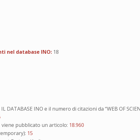
enti nel database INO:
18
LO IL DATABASE INO e il numero di citazioni da “WEB OF SCI
6
iene pubblicato un articolo:
18.960
emporary):
15