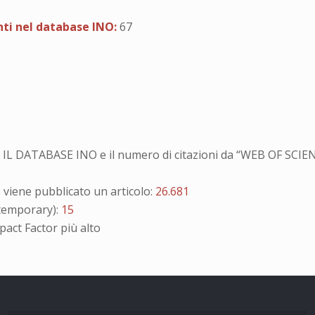
enti nel database INO:
67
LO IL DATABASE INO e il numero di citazioni da “WEB OF SCI
iene pubblicato un articolo:
26.681
emporary):
15
pact Factor più alto