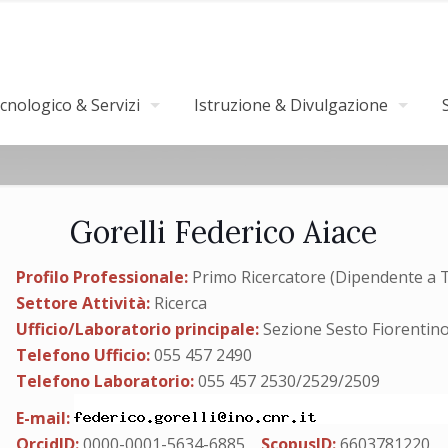
nologico & Servizi
Istruzione & Divulgazione
Gorelli Federico Aiace
Profilo Professionale:
Primo Ricercatore (Dipendente a T.
Settore Attività:
Ricerca
Ufficio/Laboratorio principale:
Sezione Sesto Fiorentin
Telefono Ufficio:
055 457 2490
Telefono Laboratorio:
055 457 2530/2529/2509
E-mail:
OrcidID:
0000-0001-5634-6885
ScopusID:
6603781220