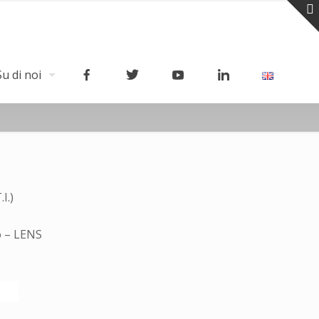
Su di noi
I.)
o – LENS