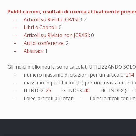
Pubblicazioni, risultati di ricerca attualmente pres
– Articoli su Rivista JCR/ISI:
67
– Libri o Capitoli:
0
– Articoli su Riviste non JCR/ISI:
0
– Atti di conferenze:
2
– Abstract:
1
Gli indici bibliometrici sono calcolati UTILIZZANDO SO
– numero massimo di citazioni per un articolo:
214
– massimo impact factor (IF) per una rivista quando v
– H-INDEX:
25
G-INDEX:
40
HC-INDEX (cont
– I
dieci
articoli più citati – I
dieci
articoli con Im