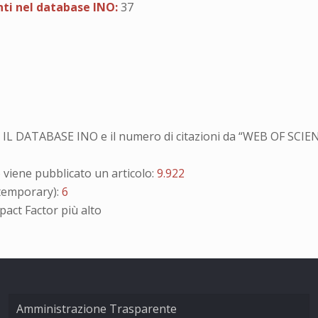
enti nel database INO:
37
LO IL DATABASE INO e il numero di citazioni da “WEB OF SCI
iene pubblicato un articolo:
9.922
emporary):
6
pact Factor più alto
Amministrazione Trasparente