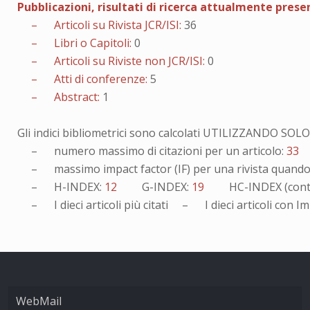
Pubblicazioni, risultati di ricerca attualmente pres
– Articoli su Rivista JCR/ISI:
36
– Libri o Capitoli:
0
– Articoli su Riviste non JCR/ISI:
0
– Atti di conferenze:
5
– Abstract:
1
Gli indici bibliometrici sono calcolati UTILIZZANDO SO
– numero massimo di citazioni per un articolo:
33
– massimo impact factor (IF) per una rivista quando v
– H-INDEX:
12
G-INDEX:
19
HC-INDEX (cont
– I
dieci
articoli più citati – I
dieci
articoli con Im
WebMail