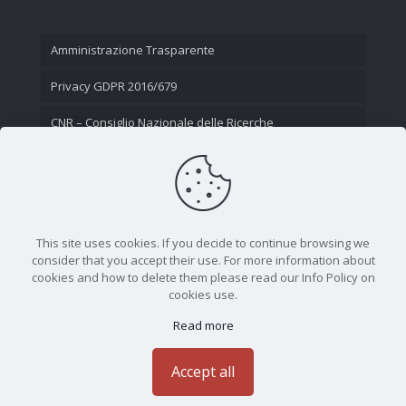
Amministrazione Trasparente
Privacy GDPR 2016/679
CNR – Consiglio Nazionale delle Ricerche
Contatti
This site uses cookies. If you decide to continue browsing we
consider that you accept their use. For more information about
cookies and how to delete them please read our Info Policy on
cookies use.
Read more
CNR - Istituto Nazionale di Ottica - Largo Fermi 6, 50125
Firenze | Tel. 05523081 - P.IVA 02118311006
Accept all