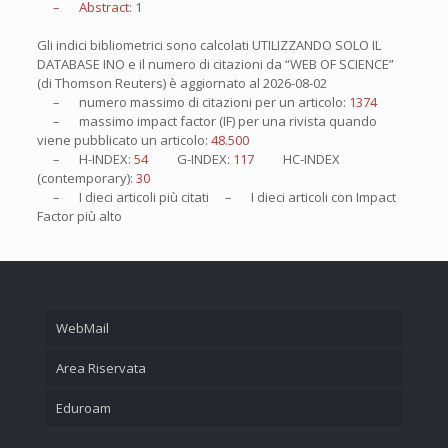
– Abstract:
1
Gli indici bibliometrici sono calcolati UTILIZZANDO SOLO IL
DATABASE INO e il numero di citazioni da “WEB OF SCIENCE”
(di Thomson Reuters) è aggiornato al
2026-08-02
– numero massimo di citazioni per un articolo:
1374
– massimo impact factor (IF) per una rivista quando
viene pubblicato un articolo:
48.500
– H-INDEX:
54
G-INDEX:
117
HC-INDEX
(contemporary):
30
– I
dieci
articoli più citati – I
dieci
articoli con Impact
Factor più alto
WebMail
Area Riservata
Eduroam