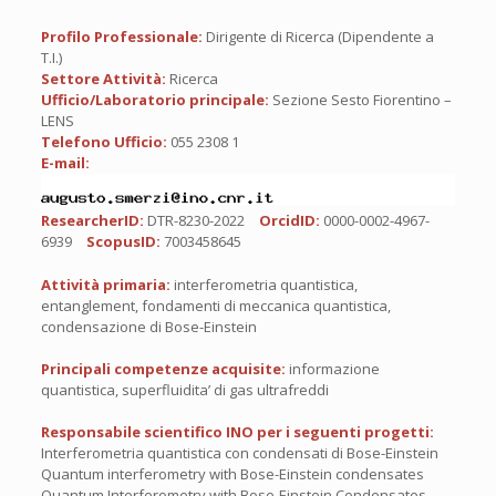
Profilo Professionale:
Dirigente di Ricerca (Dipendente a
T.I.)
Settore Attività:
Ricerca
Ufficio/Laboratorio principale:
Sezione Sesto Fiorentino –
LENS
Telefono Ufficio:
055 2308 1
E-mail:
ResearcherID:
DTR-8230-2022
OrcidID:
0000-0002-4967-
6939
ScopusID:
7003458645
Attività primaria:
interferometria quantistica,
entanglement, fondamenti di meccanica quantistica,
condensazione di Bose-Einstein
Principali competenze acquisite:
informazione
quantistica, superfluidita’ di gas ultrafreddi
Responsabile scientifico INO per i seguenti progetti:
Interferometria quantistica con condensati di Bose-Einstein
Quantum interferometry with Bose-Einstein condensates
Quantum Interferometry with Bose-Einstein Condensates